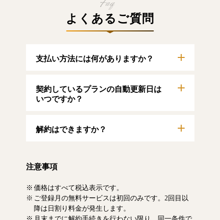
よくあるご質問
支払い方法には何がありますか？
以下のクレジットカードをご利用いただけま
契約しているプランの自動更新日は
す。
【クレジットカード】
いつですか？
VISA/MasterCard/JCB/American Express/Diners
Club
自動更新日は毎月1日となります。契約中プラ
解約はできますか？
ンのご利用期間は、マイページにてご確認い
ただけます。
マイページより、解約のお手続きが可能で
す。解約した場合、解約月の月末まで有料記
注意事項
事をお読みいただけます。なお、日割り清算
による料金の払い戻しはいたしません。
価格はすべて税込表示です。
ご登録月の無料サービスは初回のみです。2回目以
降は日割り料金が発生します。
月末までに解約手続きを行わない限り、同一条件で