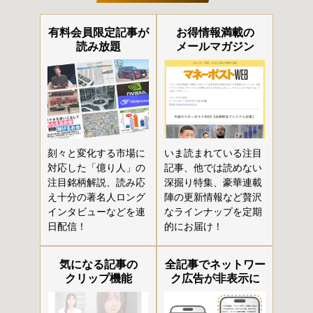
有料会員限定記事が
お得情報満載の
読み放題
メールマガジン
刻々と変化する市場に
いま読まれている注目
対応した「億り人」の
記事、他では読めない
注目銘柄解説、読み応
深掘り特集、豪華連載
え十分の著名人ロング
陣の更新情報など贅沢
インタビューなどを連
なラインナップを定期
日配信！
的にお届け！
気になる記事の
全記事でネットワー
クリップ機能
ク広告が非表示に