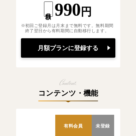
990
円
月額
初回ご登録月は月末まで無料です。無料期間
終了翌日から有料期間に自動移行します。
月額プランに登録する
コンテンツ・機能
有料会員
未登録