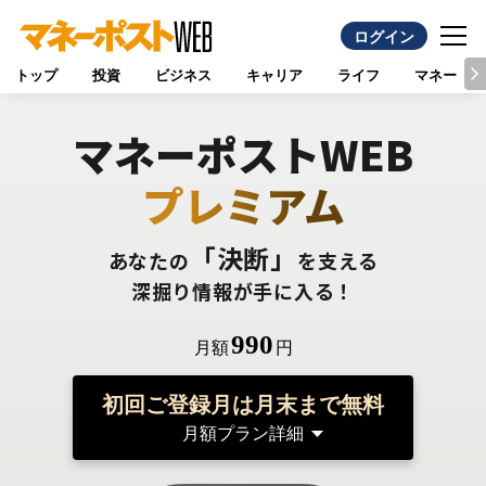
ログイン
トップ
投資
ビジネス
キャリア
ライフ
マネー
マネーポストWEB
プレミアム
「決断」
あなたの
を支える
深掘り情報が手に入る！
990
月額
円
初回ご登録月は月末まで無料
月額プラン詳細