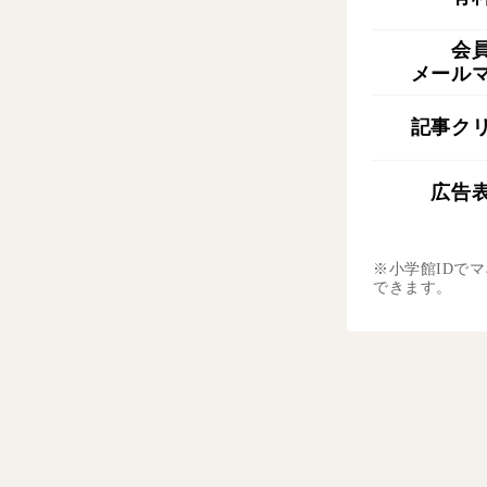
会
メール
記事ク
広告
※小学館IDで
できます。