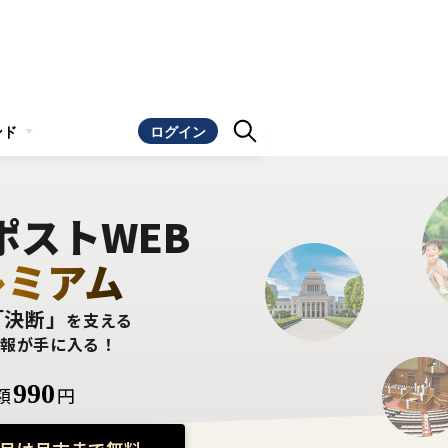
ンド
ログイン
ポストWEB
レミアム
「決断」
を支える
情報が手に入る！
990
額
円