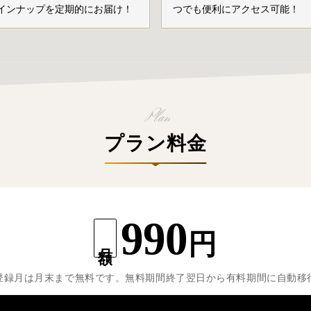
インナップを定期的にお届け！
つでも便利にアクセス可能！
プラン料金
990
円
月額
登録月は月末まで無料です。無料期間終了翌日から有料期間に自動移