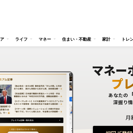
ア
ライフ
マネー
住まい・不動産
家計
トレ
マネー
プ
あなたの
深掘り
月