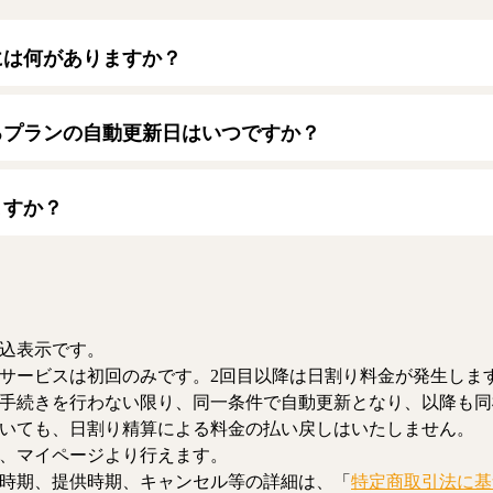
には何がありますか？
トカードをご利用いただけます。
ード】
るプランの自動更新日はいつですか？
/JCB/American Express/Diners Club
月1日となります。契約中プランのご利用期間は、マイページにてご
ますか？
、解約のお手続きが可能です。解約した場合、解約月の月末まで有
お、日割り清算による料金の払い戻しはいたしません。
込表示です。
サービスは初回のみです。2回目以降は日割り料金が発生しま
手続きを行わない限り、同一条件で自動更新となり、以降も同
いても、日割り精算による料金の払い戻しはいたしません。
、マイページより行えます。
時期、提供時期、キャンセル等の詳細は、「
特定商取引法に基