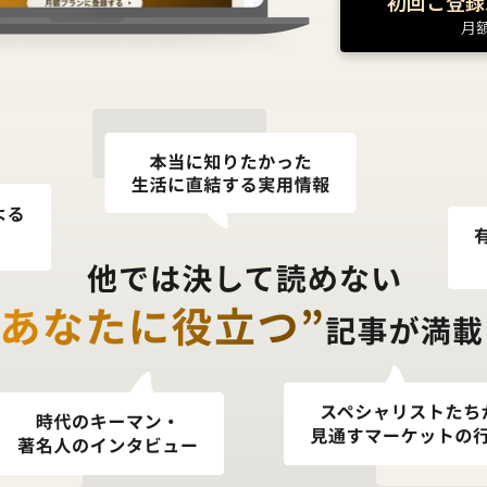
初回ご登録
月