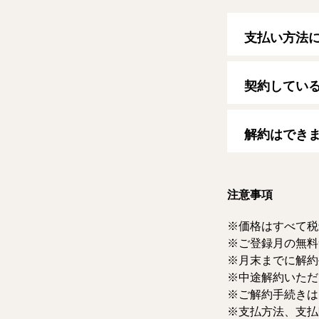
支払い方法
以下のクレジッ
【クレジットカ
契約してい
VISA/MasterCard
自動更新日は毎
す。
解約はでき
マイページより
ただけます。な
注意事項
価格はすべて税
ご登録月の無料
月末までに解約
中途解約いただ
ご解約手続きは
支払方法、支払