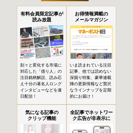
有料会員限定記事が
お得情報満載の
読み放題
メールマガジン
刻々と変化する市場に
いま読まれている注目
対応した「億り人」の
記事、他では読めない
注目銘柄解説、読み応
深掘り特集、豪華連載
え十分の著名人ロング
陣の更新情報など贅沢
インタビューなどを連
なラインナップを定期
日配信！
的にお届け！
気になる記事の
全記事でネットワー
クリップ機能
ク広告が非表示に