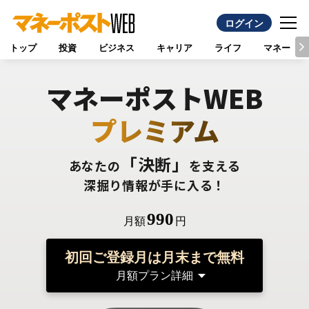
ログイン
トップ
投資
ビジネス
キャリア
ライフ
マネー
マネーポストWEB
プレミアム
「決断」
あなたの
を支える
深掘り情報が手に入る！
990
月額
円
初回ご登録月は月末まで無料
月額プラン詳細