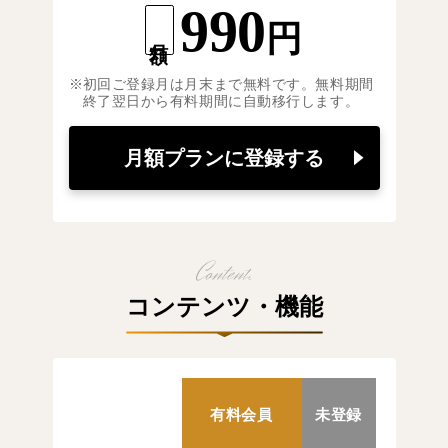
990
円
月額
初回ご登録月は月末まで無料です。無料期間
終了翌日から有料期間に自動移行します。
月額プランに登録する
コンテンツ・機能
有料会員
未登録