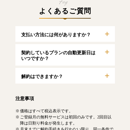
よくあるご質問
支払い方法には何がありますか？
以下のクレジットカードをご利用いただけま
契約しているプランの自動更新日は
す。
【クレジットカード】
いつですか？
VISA/MasterCard/JCB/American Express/Diners
Club
自動更新日は毎月1日となります。契約中プラ
解約はできますか？
ンのご利用期間は、マイページにてご確認い
ただけます。
マイページより、解約のお手続きが可能で
す。解約した場合、解約月の月末まで有料記
注意事項
事をお読みいただけます。なお、日割り清算
による料金の払い戻しはいたしません。
価格はすべて税込表示です。
ご登録月の無料サービスは初回のみです。2回目以
降は日割り料金が発生します。
月末までに解約手続きを行わない限り、同一条件で