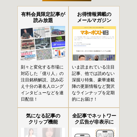
有料会員限定記事が
お得情報満載の
読み放題
メールマガジン
刻々と変化する市場に
いま読まれている注目
対応した「億り人」の
記事、他では読めない
注目銘柄解説、読み応
深掘り特集、豪華連載
え十分の著名人ロング
陣の更新情報など贅沢
インタビューなどを連
なラインナップを定期
日配信！
的にお届け！
気になる記事の
全記事でネットワー
クリップ機能
ク広告が非表示に