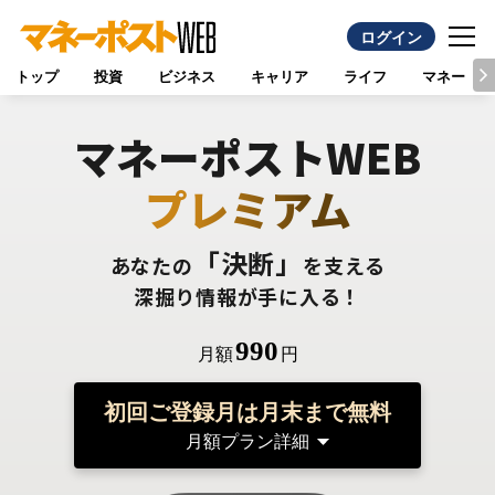
ログイン
トップ
投資
ビジネス
キャリア
ライフ
マネー
マネーポストWEB
プレミアム
「決断」
あなたの
を支える
深掘り情報が手に入る！
990
月額
円
初回ご登録月は月末まで無料
月額プラン詳細