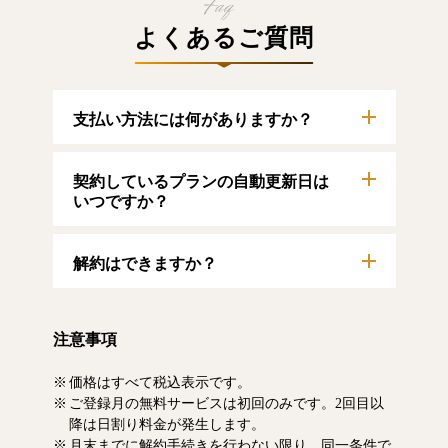
よくあるご質問
支払い方法には何がありますか？
以下のクレジットカードをご利用いただけま
契約しているプランの自動更新日は
す。
【クレジットカード】
いつですか？
VISA/MasterCard/JCB/American Express/Diners
Club
自動更新日は毎月1日となります。契約中プラ
解約はできますか？
ンのご利用期間は、マイページにてご確認い
ただけます。
マイページより、解約のお手続きが可能で
す。解約した場合、解約月の月末まで有料記
注意事項
事をお読みいただけます。なお、日割り清算
による料金の払い戻しはいたしません。
価格はすべて税込表示です。
ご登録月の無料サービスは初回のみです。2回目以
降は日割り料金が発生します。
月末までに解約手続きを行わない限り、同一条件で