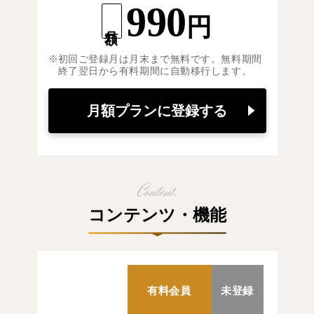
990
円
月額
初回ご登録月は月末まで無料です。無料期間
終了翌日から有料期間に自動移行します。
月額プランに登録する
コンテンツ・機能
有料会員
未登録