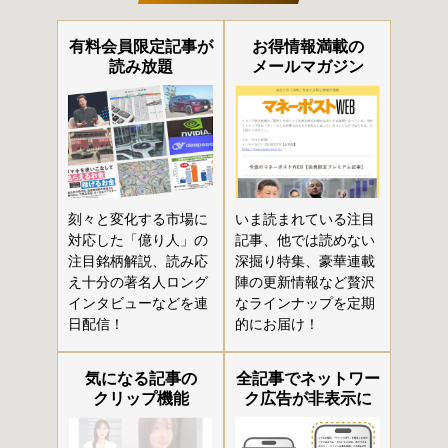
有料会員限定記事が
お得情報満載の
読み放題
メールマガジン
刻々と変化する市場に
いま読まれている注目
対応した「億り人」の
記事、他では読めない
注目銘柄解説、読み応
深掘り特集、豪華連載
え十分の著名人ロング
陣の更新情報など贅沢
インタビューなどを連
なラインナップを定期
日配信！
的にお届け！
気になる記事の
全記事でネットワー
クリップ機能
ク広告が非表示に