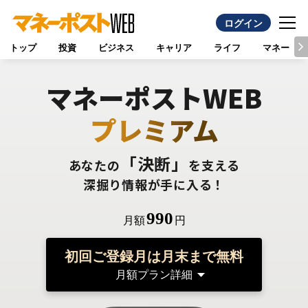
ログイン
トップ
投資
ビジネス
キャリア
ライフ
マネー
マネーポストWEB
プレミアム
「決断」
あなたの
を支える
深掘り情報が手に入る！
990
月額
円
初回ご登録月は月末まで無料
月額プラン詳細