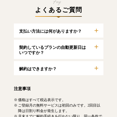
よくあるご質問
支払い方法には何がありますか？
以下のクレジットカードをご利用いただけま
契約しているプランの自動更新日は
す。
【クレジットカード】
いつですか？
VISA/MasterCard/JCB/American Express/Diners
Club
自動更新日は毎月1日となります。契約中プラ
解約はできますか？
ンのご利用期間は、マイページにてご確認い
ただけます。
マイページより、解約のお手続きが可能で
す。解約した場合、解約月の月末まで有料記
注意事項
事をお読みいただけます。なお、日割り清算
による料金の払い戻しはいたしません。
価格はすべて税込表示です。
ご登録月の無料サービスは初回のみです。2回目以
降は日割り料金が発生します。
月末までに解約手続きを行わない限り、同一条件で