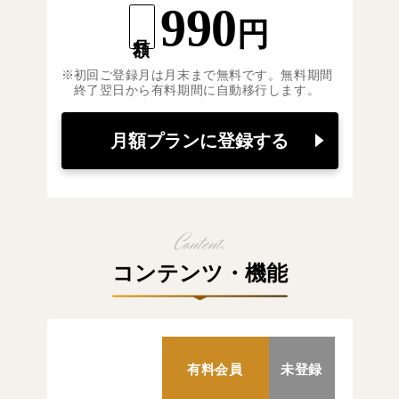
990
円
月額
初回ご登録月は月末まで無料です。無料期間
終了翌日から有料期間に自動移行します。
月額プランに登録する
コンテンツ・機能
有料会員
未登録