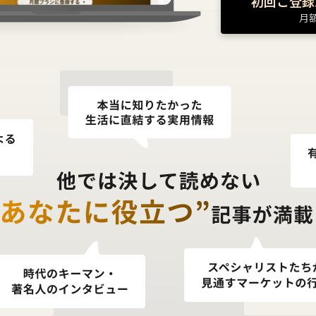
初回ご登録
月