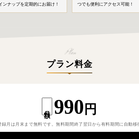
インナップを定期的にお届け！
つでも便利にアクセス可能！
プラン料金
990
円
月額
登録月は月末まで無料です。無料期間終了翌日から有料期間に自動移