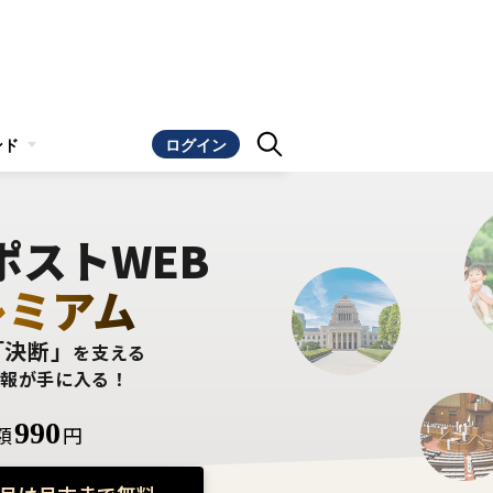
ンド
ログイン
ポストWEB
レミアム
「決断」
を支える
情報が手に入る！
990
額
円