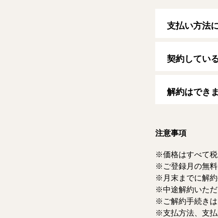
支払い方法
以下のクレジッ
【クレジットカ
契約してい
VISA/MasterCard
自動更新日は毎
す。
解約はでき
マイページより
ただけます。な
注意事項
価格はすべて税
ご登録月の無料
月末までに解約
中途解約いただ
ご解約手続きは
支払方法、支払