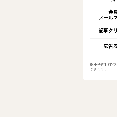
会
メール
記事ク
広告
※小学館IDで
できます。