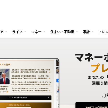
ア
ライフ
マネー
住まい・不動産
家計
トレ
マネー
プ
あなたの
深掘り
月