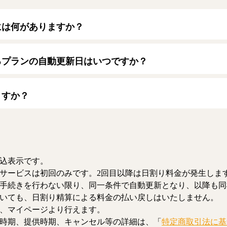
には何がありますか？
トカードをご利用いただけます。
ード】
るプランの自動更新日はいつですか？
/JCB/American Express/Diners Club
月1日となります。契約中プランのご利用期間は、マイページにてご
ますか？
、解約のお手続きが可能です。解約した場合、解約月の月末まで有
お、日割り清算による料金の払い戻しはいたしません。
込表示です。
サービスは初回のみです。2回目以降は日割り料金が発生しま
手続きを行わない限り、同一条件で自動更新となり、以降も同
いても、日割り精算による料金の払い戻しはいたしません。
、マイページより行えます。
時期、提供時期、キャンセル等の詳細は、「
特定商取引法に基