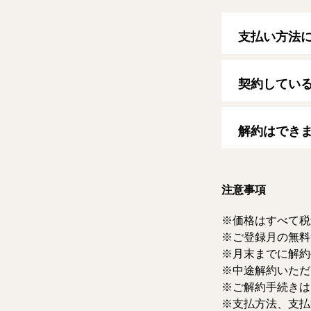
支払い方法
以下のクレジッ
【クレジットカ
契約してい
VISA/MasterCard
自動更新日は毎
す。
解約はでき
マイページより
ただけます。な
注意事項
価格はすべて税
ご登録月の無料
月末までに解約
中途解約いただ
ご解約手続きは
支払方法、支払