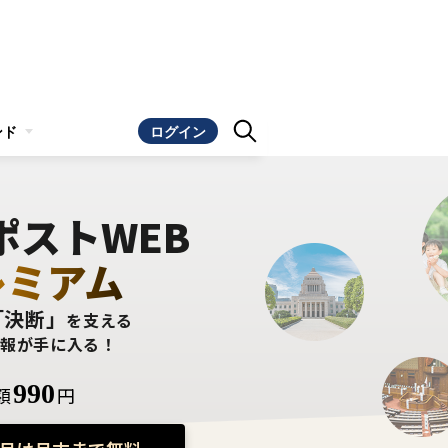
ンド
ログイン
ポストWEB
レミアム
「決断」
を支える
情報が手に入る！
990
額
円