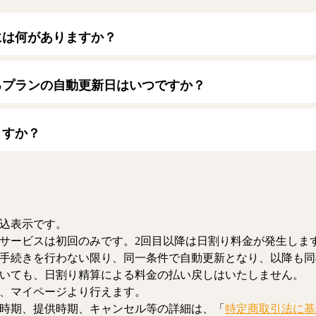
には何がありますか？
トカードをご利用いただけます。
ード】
るプランの自動更新日はいつですか？
/JCB/American Express/Diners Club
月1日となります。契約中プランのご利用期間は、マイページにてご
ますか？
、解約のお手続きが可能です。解約した場合、解約月の月末まで有
お、日割り清算による料金の払い戻しはいたしません。
込表示です。
サービスは初回のみです。2回目以降は日割り料金が発生しま
手続きを行わない限り、同一条件で自動更新となり、以降も同
いても、日割り精算による料金の払い戻しはいたしません。
、マイページより行えます。
時期、提供時期、キャンセル等の詳細は、「
特定商取引法に基