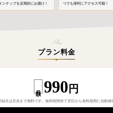
インナップを定期的にお届け！
つでも便利にアクセス可能！
プラン料金
990
円
月額
登録月は月末まで無料です。無料期間終了翌日から有料期間に自動移