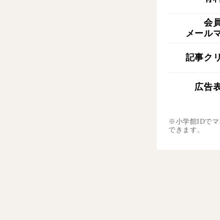
会
メール
記事ク
広告
※小学館IDで
できます。