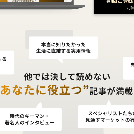
初回ご登録
月