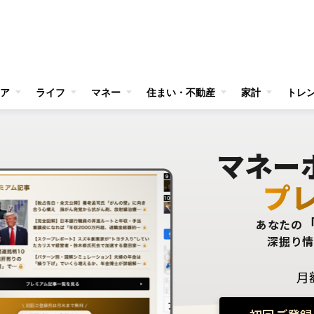
ア
ライフ
マネー
住まい・不動産
家計
トレ
マネー
プ
あなたの
深掘り
月