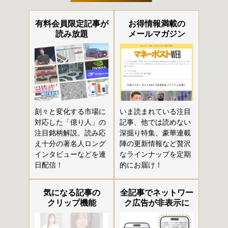
有料会員限定記事が
お得情報満載の
読み放題
メールマガジン
刻々と変化する市場に
いま読まれている注目
対応した「億り人」の
記事、他では読めない
注目銘柄解説、読み応
深掘り特集、豪華連載
え十分の著名人ロング
陣の更新情報など贅沢
インタビューなどを連
なラインナップを定期
日配信！
的にお届け！
気になる記事の
全記事でネットワー
クリップ機能
ク広告が非表示に