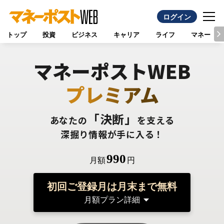
ログイン
トップ
投資
ビジネス
キャリア
ライフ
マネー
マネーポストWEB
プレミアム
「決断」
あなたの
を支える
深掘り情報が手に入る！
990
月額
円
初回ご登録月は月末まで無料
月額プラン詳細