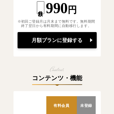
990
円
月額
初回ご登録月は月末まで無料です。無料期間
終了翌日から有料期間に自動移行します。
月額プランに登録する
コンテンツ・機能
有料会員
未登録