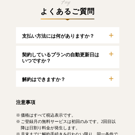
よくあるご質問
支払い方法には何がありますか？
以下のクレジットカードをご利用いただけま
契約しているプランの自動更新日は
す。
【クレジットカード】
いつですか？
VISA/MasterCard/JCB/American Express/Diners
Club
自動更新日は毎月1日となります。契約中プラ
解約はできますか？
ンのご利用期間は、マイページにてご確認い
ただけます。
マイページより、解約のお手続きが可能で
す。解約した場合、解約月の月末まで有料記
注意事項
事をお読みいただけます。なお、日割り清算
による料金の払い戻しはいたしません。
価格はすべて税込表示です。
ご登録月の無料サービスは初回のみです。2回目以
降は日割り料金が発生します。
月末までに解約手続きを行わない限り、同一条件で