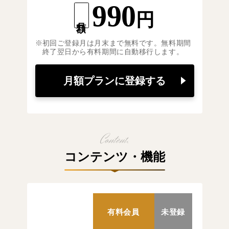
990
円
月額
初回ご登録月は月末まで無料です。無料期間
終了翌日から有料期間に自動移行します。
月額プランに登録する
コンテンツ・機能
有料会員
未登録