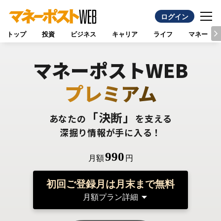
ログイン
トップ
投資
ビジネス
キャリア
ライフ
マネー
マネーポストWEB
プレミアム
「決断」
あなたの
を支える
深掘り情報が手に入る！
990
月額
円
初回ご登録月は月末まで無料
月額プラン詳細