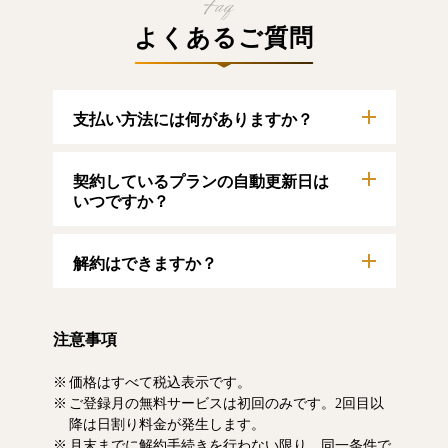
よくあるご質問
支払い方法には何がありますか？
以下のクレジットカードをご利用いただけま
契約しているプランの自動更新日は
す。
【クレジットカード】
いつですか？
VISA/MasterCard/JCB/American Express/Diners
Club
自動更新日は毎月1日となります。契約中プラ
解約はできますか？
ンのご利用期間は、マイページにてご確認い
ただけます。
マイページより、解約のお手続きが可能で
す。解約した場合、解約月の月末まで有料記
注意事項
事をお読みいただけます。なお、日割り清算
による料金の払い戻しはいたしません。
価格はすべて税込表示です。
ご登録月の無料サービスは初回のみです。2回目以
降は日割り料金が発生します。
月末までに解約手続きを行わない限り、同一条件で