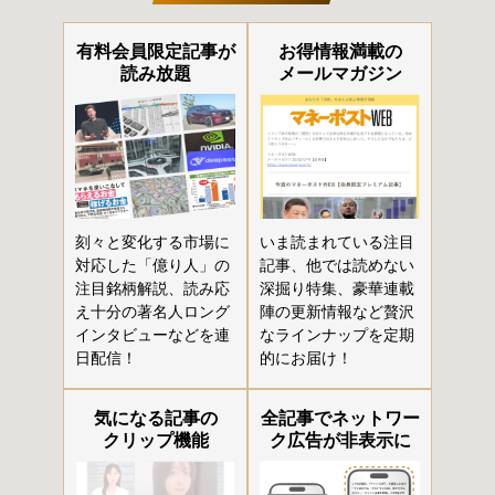
有料会員限定記事が
お得情報満載の
読み放題
メールマガジン
刻々と変化する市場に
いま読まれている注目
対応した「億り人」の
記事、他では読めない
注目銘柄解説、読み応
深掘り特集、豪華連載
え十分の著名人ロング
陣の更新情報など贅沢
インタビューなどを連
なラインナップを定期
日配信！
的にお届け！
気になる記事の
全記事でネットワー
クリップ機能
ク広告が非表示に