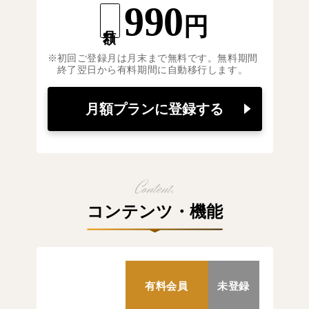
990
円
月額
初回ご登録月は月末まで無料です。無料期間
終了翌日から有料期間に自動移行します。
月額プランに登録する
コンテンツ・機能
有料会員
未登録