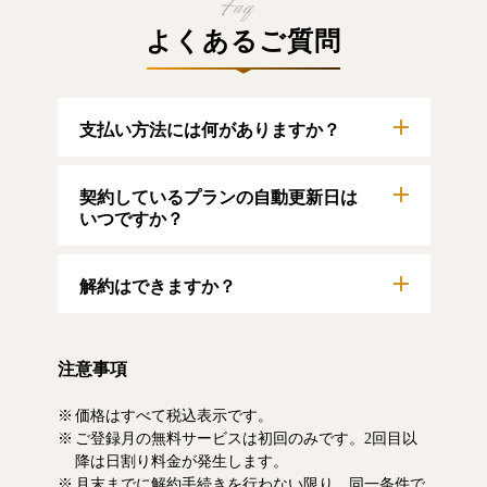
よくあるご質問
支払い方法には何がありますか？
以下のクレジットカードをご利用いただけま
契約しているプランの自動更新日は
す。
【クレジットカード】
いつですか？
VISA/MasterCard/JCB/American Express/Diners
Club
自動更新日は毎月1日となります。契約中プラ
解約はできますか？
ンのご利用期間は、マイページにてご確認い
ただけます。
マイページより、解約のお手続きが可能で
す。解約した場合、解約月の月末まで有料記
注意事項
事をお読みいただけます。なお、日割り清算
による料金の払い戻しはいたしません。
価格はすべて税込表示です。
ご登録月の無料サービスは初回のみです。2回目以
降は日割り料金が発生します。
月末までに解約手続きを行わない限り、同一条件で