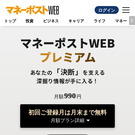
ログイン
トップ
投資
ビジネス
キャリア
ライフ
マネー
マネーポストWEB
プレミアム
「決断」
あなたの
を支える
深掘り情報が手に入る！
990
月額
円
初回ご登録月は月末まで無料
月額プラン詳細