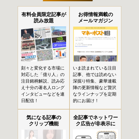
有料会員限定記事が
お得情報満載の
読み放題
メールマガジン
刻々と変化する市場に
いま読まれている注目
対応した「億り人」の
記事、他では読めない
注目銘柄解説、読み応
深掘り特集、豪華連載
え十分の著名人ロング
陣の更新情報など贅沢
インタビューなどを連
なラインナップを定期
日配信！
的にお届け！
気になる記事の
全記事でネットワー
クリップ機能
ク広告が非表示に