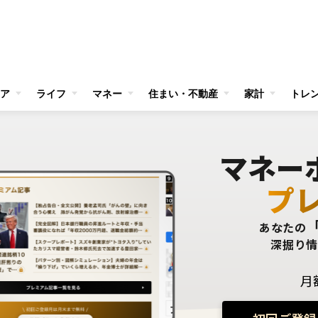
ア
ライフ
マネー
住まい・不動産
家計
トレ
マネー
プ
あなたの
深掘り
月