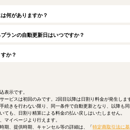
には何がありますか？
トカードをご利用いただけます。
ード】
るプランの自動更新日はいつですか？
/JCB/American Express/Diners Club
月1日となります。契約中プランのご利用期間は、マイページにてご
ますか？
、解約のお手続きが可能です。解約した場合、解約月の月末まで有
お、日割り清算による料金の払い戻しはいたしません。
込表示です。
サービスは初回のみです。2回目以降は日割り料金が発生しま
手続きを行わない限り、同一条件で自動更新となり、以降も同
いても、日割り精算による料金の払い戻しはいたしません。
、マイページより行えます。
時期、提供時期、キャンセル等の詳細は、「
特定商取引法に基