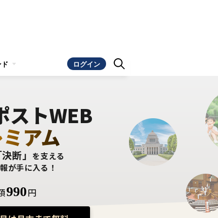
ンド
ログイン
ポストWEB
レミアム
「決断」
を支える
情報が手に入る！
990
額
円