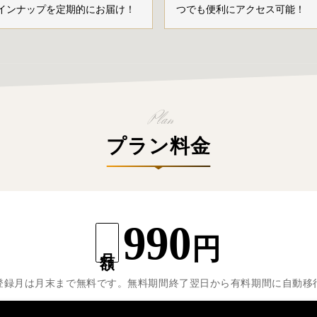
インナップを定期的にお届け！
つでも便利にアクセス可能！
プラン料金
990
円
月額
登録月は月末まで無料です。無料期間終了翌日から有料期間に自動移