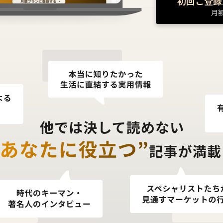
初回ご登録
月