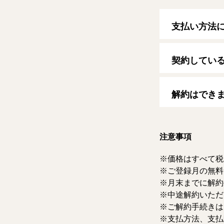
支払い方法
以下のクレジッ
【クレジットカ
契約してい
VISA/MasterCard
自動更新日は毎
す。
解約はでき
マイページより
ただけます。な
注意事項
価格はすべて税
ご登録月の無料
月末までに解約
中途解約いただ
ご解約手続きは
支払方法、支払