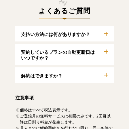
よくあるご質問
支払い方法には何がありますか？
以下のクレジットカードをご利用いただけま
契約しているプランの自動更新日は
す。
【クレジットカード】
いつですか？
VISA/MasterCard/JCB/American Express/Diners
Club
自動更新日は毎月1日となります。契約中プラ
解約はできますか？
ンのご利用期間は、マイページにてご確認い
ただけます。
マイページより、解約のお手続きが可能で
す。解約した場合、解約月の月末まで有料記
注意事項
事をお読みいただけます。なお、日割り清算
による料金の払い戻しはいたしません。
価格はすべて税込表示です。
ご登録月の無料サービスは初回のみです。2回目以
降は日割り料金が発生します。
月末までに解約手続きを行わない限り、同一条件で