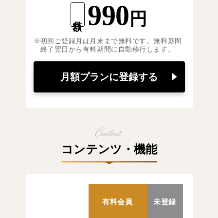
990
円
月額
初回ご登録月は月末まで無料です。無料期間
終了翌日から有料期間に自動移行します。
月額プランに登録する
コンテンツ・機能
有料会員
未登録