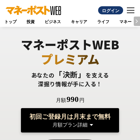
ログイン
トップ
投資
ビジネス
キャリア
ライフ
マネー
マネーポストWEB
プレミアム
「決断」
あなたの
を支える
深掘り情報が手に入る！
990
月額
円
初回ご登録月は月末まで無料
月額プラン詳細