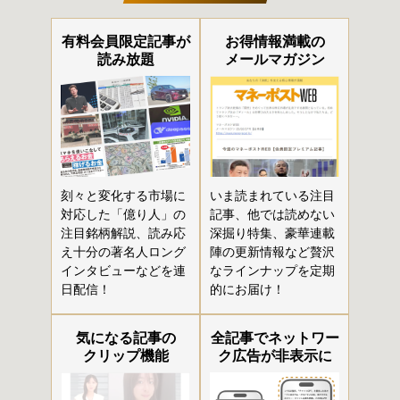
有料会員限定記事が
お得情報満載の
読み放題
メールマガジン
刻々と変化する市場に
いま読まれている注目
対応した「億り人」の
記事、他では読めない
注目銘柄解説、読み応
深掘り特集、豪華連載
え十分の著名人ロング
陣の更新情報など贅沢
インタビューなどを連
なラインナップを定期
日配信！
的にお届け！
気になる記事の
全記事でネットワー
クリップ機能
ク広告が非表示に