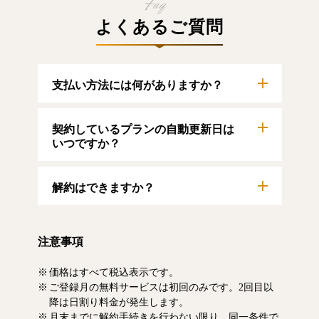
よくあるご質問
支払い方法には何がありますか？
以下のクレジットカードをご利用いただけま
契約しているプランの自動更新日は
す。
【クレジットカード】
いつですか？
VISA/MasterCard/JCB/American Express/Diners
Club
自動更新日は毎月1日となります。契約中プラ
解約はできますか？
ンのご利用期間は、マイページにてご確認い
ただけます。
マイページより、解約のお手続きが可能で
す。解約した場合、解約月の月末まで有料記
注意事項
事をお読みいただけます。なお、日割り清算
による料金の払い戻しはいたしません。
価格はすべて税込表示です。
ご登録月の無料サービスは初回のみです。2回目以
降は日割り料金が発生します。
月末までに解約手続きを行わない限り、同一条件で