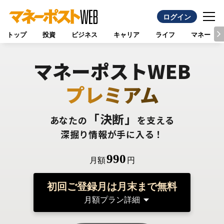
ログイン
トップ
投資
ビジネス
キャリア
ライフ
マネー
マネーポストWEB
プレミアム
「決断」
あなたの
を支える
深掘り情報が手に入る！
990
月額
円
初回ご登録月は月末まで無料
月額プラン詳細