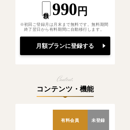
990
円
月額
初回ご登録月は月末まで無料です。無料期間
終了翌日から有料期間に自動移行します。
月額プランに登録する
コンテンツ・機能
有料会員
未登録