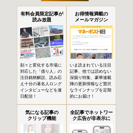
有料会員限定記事が
お得情報満載の
読み放題
メールマガジン
刻々と変化する市場に
いま読まれている注目
対応した「億り人」の
記事、他では読めない
注目銘柄解説、読み応
深掘り特集、豪華連載
え十分の著名人ロング
陣の更新情報など贅沢
インタビューなどを連
なラインナップを定期
日配信！
的にお届け！
気になる記事の
全記事でネットワー
クリップ機能
ク広告が非表示に