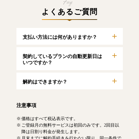
よくあるご質問
支払い方法には何がありますか？
以下のクレジットカードをご利用いただけま
契約しているプランの自動更新日は
す。
【クレジットカード】
いつですか？
VISA/MasterCard/JCB/American Express/Diners
Club
自動更新日は毎月1日となります。契約中プラ
解約はできますか？
ンのご利用期間は、マイページにてご確認い
ただけます。
マイページより、解約のお手続きが可能で
す。解約した場合、解約月の月末まで有料記
注意事項
事をお読みいただけます。なお、日割り清算
による料金の払い戻しはいたしません。
価格はすべて税込表示です。
ご登録月の無料サービスは初回のみです。2回目以
降は日割り料金が発生します。
月末までに解約手続きを行わない限り、同一条件で