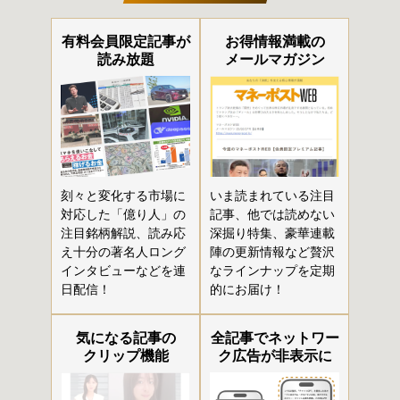
有料会員限定記事が
お得情報満載の
読み放題
メールマガジン
刻々と変化する市場に
いま読まれている注目
対応した「億り人」の
記事、他では読めない
注目銘柄解説、読み応
深掘り特集、豪華連載
え十分の著名人ロング
陣の更新情報など贅沢
インタビューなどを連
なラインナップを定期
日配信！
的にお届け！
気になる記事の
全記事でネットワー
クリップ機能
ク広告が非表示に