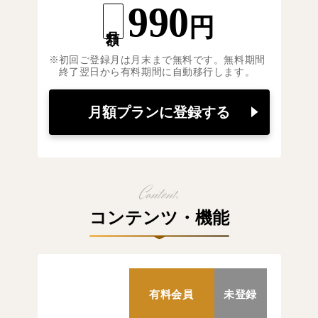
990
円
月額
初回ご登録月は月末まで無料です。無料期間
終了翌日から有料期間に自動移行します。
月額プランに登録する
コンテンツ・機能
有料会員
未登録