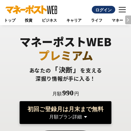
ログイン
トップ
投資
ビジネス
キャリア
ライフ
マネー
マネーポストWEB
プレミアム
「決断」
あなたの
を支える
深掘り情報が手に入る！
990
月額
円
初回ご登録月は月末まで無料
月額プラン詳細