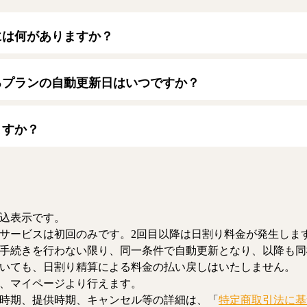
には何がありますか？
トカードをご利用いただけます。
ード】
るプランの自動更新日はいつですか？
/JCB/American Express/Diners Club
月1日となります。契約中プランのご利用期間は、マイページにてご
ますか？
、解約のお手続きが可能です。解約した場合、解約月の月末まで有
お、日割り清算による料金の払い戻しはいたしません。
込表示です。
サービスは初回のみです。2回目以降は日割り料金が発生しま
手続きを行わない限り、同一条件で自動更新となり、以降も同
いても、日割り精算による料金の払い戻しはいたしません。
、マイページより行えます。
時期、提供時期、キャンセル等の詳細は、「
特定商取引法に基