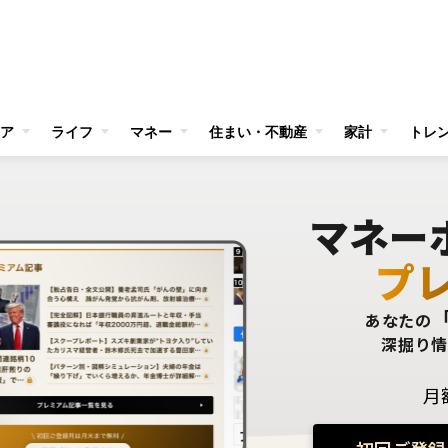
ア
ライフ
マネー
住まい・不動産
家計
トレ
マネー
プ
あなたの
深掘り
月