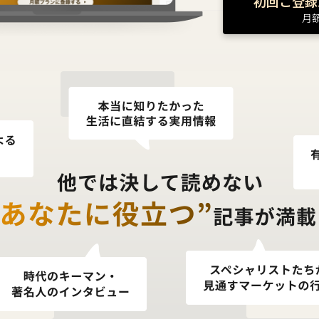
初回ご登録
月