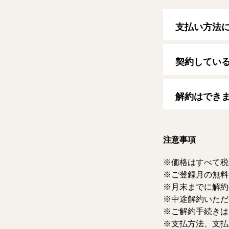
支払い方法
以下のクレジッ
【クレジットカ
契約してい
VISA/MasterCard
自動更新日は毎
す。
解約はでき
マイページより
ただけます。な
注意事項
価格はすべて税
ご登録月の無料
月末までに解約
中途解約いただ
ご解約手続きは
支払方法、支払