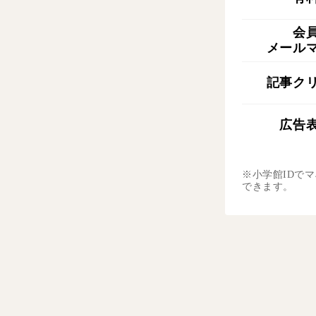
会
メール
記事ク
広告
※小学館IDで
できます。