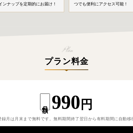
インナップを定期的にお届け！
つでも便利にアクセス可能！
プラン料金
990
円
月額
登録月は月末まで無料です。無料期間終了翌日から有料期間に自動移