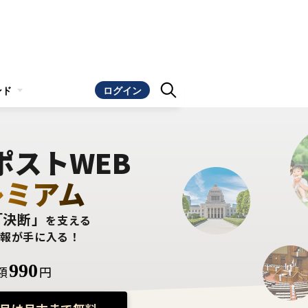
ンド
ログイン
ポストWEB
レミアム
「決断」
を支える
情報が手に入る！
990
額
円