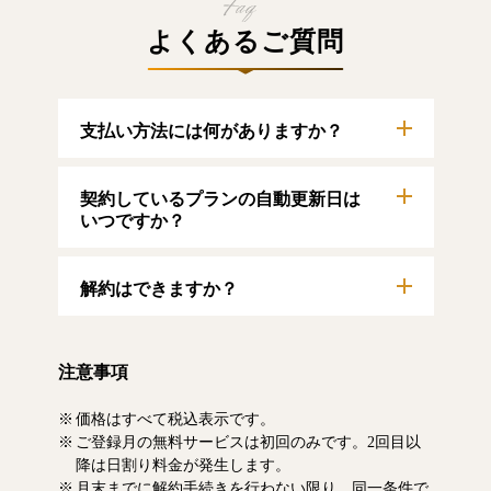
よくあるご質問
支払い方法には何がありますか？
以下のクレジットカードをご利用いただけま
契約しているプランの自動更新日は
す。
【クレジットカード】
いつですか？
VISA/MasterCard/JCB/American Express/Diners
Club
自動更新日は毎月1日となります。契約中プラ
解約はできますか？
ンのご利用期間は、マイページにてご確認い
ただけます。
マイページより、解約のお手続きが可能で
す。解約した場合、解約月の月末まで有料記
注意事項
事をお読みいただけます。なお、日割り清算
による料金の払い戻しはいたしません。
価格はすべて税込表示です。
ご登録月の無料サービスは初回のみです。2回目以
降は日割り料金が発生します。
月末までに解約手続きを行わない限り、同一条件で