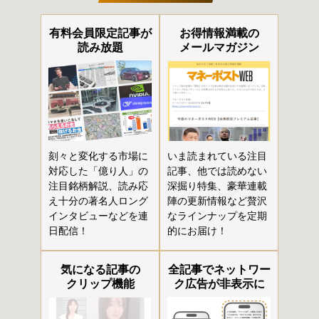
有料会員限定記事が
お得情報満載の
読み放題
メールマガジン
刻々と変化する市場に
いま読まれている注目
対応した「億り人」の
記事、他では読めない
注目銘柄解説、読み応
深掘り特集、豪華連載
え十分の著名人ロング
陣の更新情報など贅沢
インタビューなどを連
なラインナップを定期
日配信！
的にお届け！
気になる記事の
全記事でネットワー
クリップ機能
ク広告が非表示に