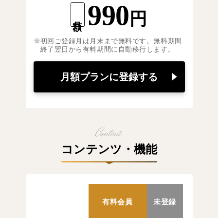
990
円
月額
初回ご登録月は月末まで無料です。無料期間
終了翌日から有料期間に自動移行します。
月額プランに登録する
コンテンツ・機能
有料会員
未登録