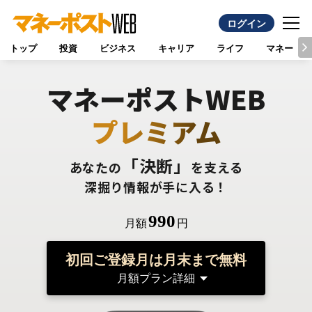
ログイン
トップ
投資
ビジネス
キャリア
ライフ
マネー
マネーポストWEB
プレミアム
「決断」
あなたの
を支える
深掘り情報が手に入る！
990
月額
円
初回ご登録月は月末まで無料
月額プラン詳細