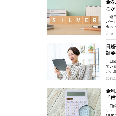
金を
こか
連日
バー
金の
また
2025.1
日経
証券
日経
てい
が、
投資
2025.1
金利
「銀
日銀
ント
MM