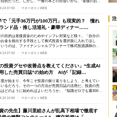
金目的だった。しかし、一冊の本との出会いから、“老後のお
への向き合い方が…
4.24 07:00
マネーポストWEB
注
半で「元手36万円が100万円」も現実的？ 憧れ
ランド品・推し活巡礼・豪華ディナー……
の目的は老後資金のためやインフレ対策など様々。「自分の
のお金を捻出する手段として株式投資を選択肢に入れてほし
というのは、ファイナンシャルプランナーで株式投資講師の藤
絵さん。藤川さん…
4.23 07:00
マネーポストWEB
の投資グセや改善点を教えてください」“生成AI
用した売買日誌”の始め方 AIが「記録…
度が始まり、今年こそ投資の振り返りをしよう、と考えてい
もいるだろう。その一つの方法が売買日誌の活用だ。投資の売
誌はどのように始めればよいだろうか。『知識ゼロでも週3000
資で100万円が…
4.20 16:00
マネーポストWEB
資の先生】藤川里絵さんが乱高下相場で徹底す