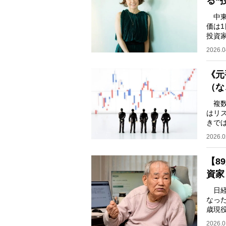
る“
中東
価は
投資
報の
2026.0
《元
（な
複数
はリ
きで
億円
2026.0
【8
資家
日経
なった
歳現
サラ
2026.0