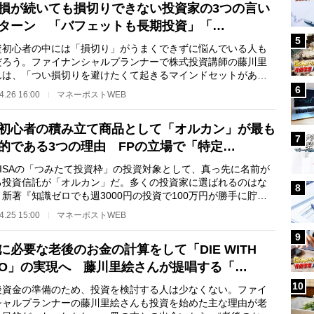
損が続いても損切りできない投資家の3つの言い
ターン 「バフェットも長期投資」「…
5
初心者の中には「損切り」がうまくできずに悩んでいる人も
だろう。ファイナンシャルプランナーで株式投資講師の藤川里
んは、「つい損切りを避けたくて起きるマインドセットがあ
と指摘。その心理…
6
4.26 16:00
マネーポストWEB
初心者の積み立て商品として「オルカン」が最も
7
的である3つの理由 FPの立場で「特定…
ISAの「つみたて投資枠」の投資対象として、真っ先に名前が
る投資信託が「オルカン」だ。多くの投資家に選ばれるのはな
8
新著『知識ゼロでも週3000円の投資で100万円が勝手に貯ま
』を上梓したファ…
4.25 15:00
マネーポストWEB
9
に必要な老後のお金の計算をして「DIE WITH
RO」の実現へ 藤川里絵さんが提唱する「…
10
資金の準備のため、投資を検討する人は少なくない。ファイ
シャルプランナーの藤川里絵さんも投資を始めた主な理由が老