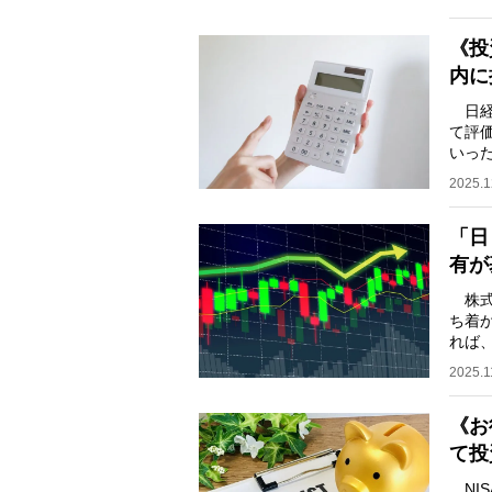
《投
内に
日経
て評
いっ
てお
2025.1
「日
有が
株式
ち着
れば
違っ
2025.1
《お
て投
NI