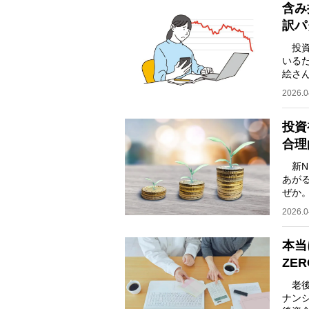
含み
訳パ
投資
いる
絵さ
る」
2026.0
投資
合理
新N
あが
ぜか。
る本
2026.0
本当
ZE
老後
ナン