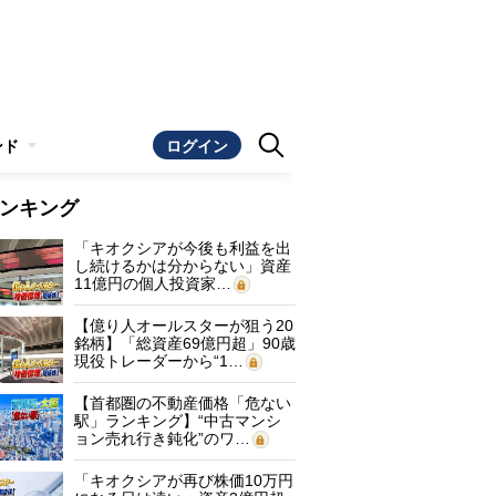
ンド
ログイン
ンキング
「キオクシアが今後も利益を出
し続けるかは分からない」資産
11億円の個人投資家…
【億り人オールスターが狙う20
銘柄】「総資産69億円超」90歳
現役トレーダーから“1…
【首都圏の不動産価格「危ない
駅」ランキング】“中古マンシ
ョン売れ行き鈍化”のワ…
「キオクシアが再び株価10万円