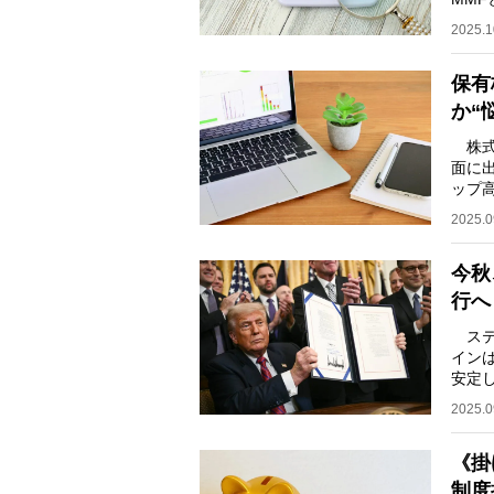
楽し
2025.1
保有
か“
株式
面に
ップ
い！
2025.0
今秋
行へ
ステ
イン
安定
され
2025.0
《掛
制度