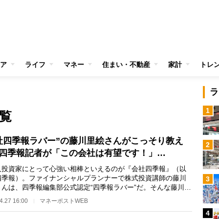
ア
ライフ
マネー
住まい・不動産
家計
トレ
ラ
1
覧
社四季報ラバー”の藤川里絵さんがこっそり教え
2
四季報記者が「この会社は有望です！」…
投資家にとって心強い相棒といえるのが『会社四季報』（以
四季報）。ファイナンシャルプランナーで株式投資講師の藤川
3
さんは、四季報編集部公式認定“四季報ラバー”だ。そんな藤川さ
四季報記者が…
4.27 16:00
マネーポストWEB
4