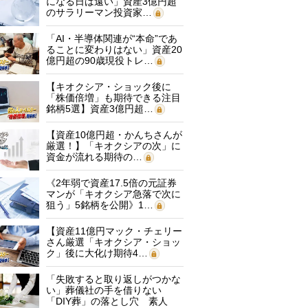
になる日は遠い」資産3億円超
のサラリーマン投資家…
「AI・半導体関連が“本命”であ
ることに変わりはない」資産20
億円超の90歳現役トレ…
【キオクシア・ショック後に
「株価倍増」も期待できる注目
銘柄5選】資産3億円超…
【資産10億円超・かんちさんが
厳選！】「キオクシアの次」に
資金が流れる期待の…
《2年弱で資産17.5倍の元証券
マンが「キオクシア急落で次に
狙う」5銘柄を公開》1…
【資産11億円マック・チェリー
さん厳選「キオクシア・ショッ
ク」後に大化け期待4…
「失敗すると取り返しがつかな
い」葬儀社の手を借りない
「DIY葬」の落とし穴 素人