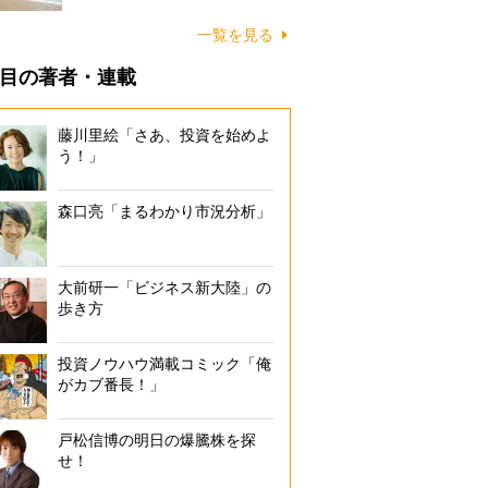
に…
一覧を見る
目の著者・連載
藤川里絵「さあ、投資を始めよ
う！」
森口亮「まるわかり市況分析」
大前研一「ビジネス新大陸」の
歩き方
投資ノウハウ満載コミック「俺
がカブ番長！」
戸松信博の明日の爆騰株を探
せ！