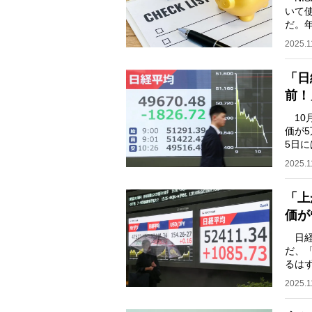
いて
だ。
のよ
2025.1
「日
前！
10
価が
5日
場と
2025.1
「上
価が
日経
だ、
るは
み方
2025.1