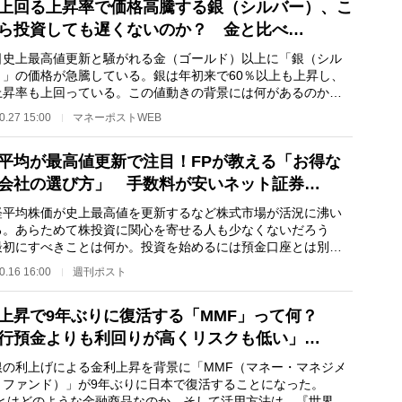
上回る上昇率で価格高騰する銀（シルバー）、こ
ら投資しても遅くないのか？ 金と比べ…
史上最高値更新と騒がれる金（ゴールド）以上に「銀（シル
）」の価格が急騰している。銀は年初来で60％以上も上昇し、
上昇率も上回っている。この値動きの背景には何があるのか。
銀に投資しよう…
0.27 15:00
マネーポストWEB
平均が最高値更新で注目！FPが教える「お得な
会社の選び方」 手数料が安いネット証券…
平均株価が史上最高値を更新するなど株式市場が活況に沸い
る。あらためて株投資に関心を寄せる人も少なくないだろう
最初にすべきことは何か。投資を始めるには預金口座とは別に
用の口座を開く必…
0.16 16:00
週刊ポスト
上昇で9年ぶりに復活する「MMF」って何？
行預金よりも利回りが高くリスクも低い」…
の利上げによる金利上昇を背景に「MMF（マネー・マネジメ
・ファンド）」が9年ぶりに日本で復活することになった。
Fとはどのような金融商品なのか。そして活用方法は。『世界一