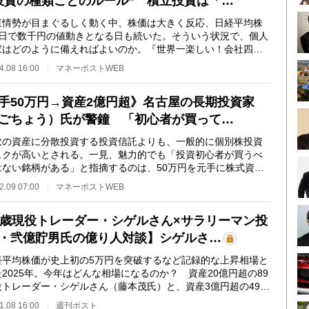
投資の種類ごとのルール” 積立投資は「…
情勢が目まぐるしく動く中、株価は大きく反応、日経平均株
1日で数千円の値動きとなる日も続いた。そういう状況で、個人
家はどのように備えればよいのか。『世界一楽しい！会社四季
読み方』などの…
4.08 16:00
マネーポストWEB
手50万円→資産2億円超》名古屋の長期投資家
ごちょう）氏が警鐘 「初心者が買って…
の資産に分散投資する投資信託よりも、一般的に個別株投資
スクが高いとされる。一見、魅力的でも「投資初心者が買うべ
はない銘柄がある」と指摘するのは、50万円を元手に株式資産2
超を築いた兼業…
2.09 07:00
マネーポストWEB
9歳現役トレーダー・シゲルさん×サラリーマン投
・弐億貯男氏の億り人対談】シゲルさ…
平均株価が史上初の5万円を突破するなど記録的な上昇相場と
2025年。今年はどんな相場になるのか？ 資産20億円超の89
役トレーダー・シゲルさん（藤本茂氏）と、資産3億円超の49歳
リーマン投資…
1.08 16:00
週刊ポスト