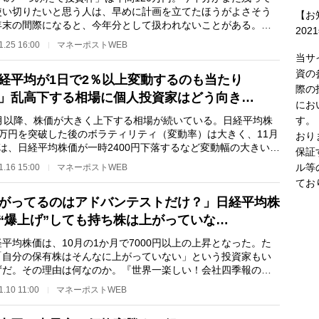
使い切りたいと思う人は、早めに計画を立てたほうがよさそう
【お
年末の間際になると、今年分として扱われないことがある。ど
202
うな点に気をつけ…
1.25 16:00
マネーポストWEB
当サ
資の
経平均が1日で2％以上変動するのも当たり
際の
」乱高下する相場に個人投資家はどう向き…
にお
す。
月以降、株価が大きく上下する相場が続いている。日経平均株
5万円を突破した後のボラティリティ（変動率）は大きく、11月
おり
には、日経平均株価が一時2400円下落するなど変動幅の大きい相
保証
なっている。…
ル等
1.16 15:00
マネーポストWEB
てお
がってるのはアドバンテストだけ？」日経平均株
“爆上げ”しても持ち株は上がっていな…
平均株価は、10月の1か月で7000円以上の上昇となった。た
「自分の保有株はそんなに上がっていない」という投資家もい
ずだ。その理由は何なのか。『世界一楽しい！会社四季報の読
』などの著書があ…
1.10 11:00
マネーポストWEB