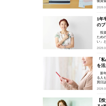
後資
金”
2026.0
1年
のブ
投資
ため
い」
川里
2026.0
「私
を活
新年
る人
買日
円の投
2026.0
【投