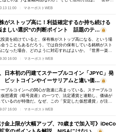
い！会社四季報の読み…
0.13 11:00
マネーポストWEB
株がストップ高に！利益確定するか持ち続ける
悩ましい選択”の判断ポイント 話題のテ…
投資を続けていると、保有株がストップ高になる、という場
出会うこともあるだろう。では自分の保有している銘柄がスト
高になった場合、どのように対応すればよいか。『世界一楽し
会社四季報の読…
9.30 16:00
マネーポストWEB
、日本初の円建てステーブルコイン「JPYC」発
 ビットコインやイーサリアムと違い価…
ーブルコインへの関心が急速に高まっている。ステーブルコ
は仮想通貨（暗号資産）の一つで、法定通貨と連動し、価値が
しているのが特徴だ。なぜ、この「安定した仮想通貨」が注目
ているのか。『…
9.07 16:00
マネーポストWEB
け金上限が大幅アップ、70歳まで加入可》iDeCo
拡充のポイントを解説 NISAにはない…