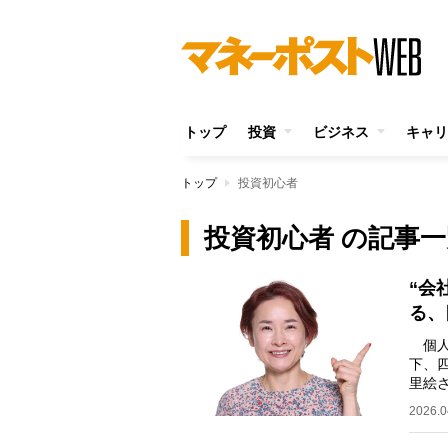
トップ
投資
ビジネス
キャリ
トップ
投資初心者
投資初心者 の記事一
“会
る、
個人
下、
里絵
んは
2026.0