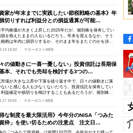
資家が年末までに実践したい節税戦略の基本》年
損切りすれば利益分との損益通算が可能…
平均株価が大きく上昇した2025年だが、個別株を保有してい
価損を抱えたままの人もいるだろう。年末を迎えるなか、そう
た銘柄は年内に損切りするか、そのまま年をまたぐのかを決め
いたほうがよい…
2.14 16:00
マネーポストWEB
々の値動きに一喜一憂しない」投資信託は長期保
基本、それでも売却を検討する3つの…
市場が大きな上昇や下落を繰り返す中で、日々の値動きに落
かないと感じる人も少なくないだろう。投資信託を保有してい
、利益確定や損切りを検討することもあるだろうが、個別株と
て売り時を見極…
1.27 16:00
マネーポストWEB
得な制度を最大限活用》今年分のNISA「つみた
資枠」を使い切るための注意点 注文日…
SAの「つみたて投資枠」は年間120万円。今年分がまだ残って