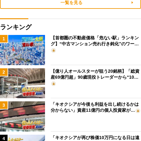
一覧を見る
ランキング
【首都圏の不動産価格「危ない駅」ランキン
1
グ】“中古マンション売れ行き鈍化”のワー…
【億り人オールスターが狙う20銘柄】「総資
2
産69億円超」90歳現役トレーダーから“10…
「キオクシアが今後も利益を出し続けるかは
3
分からない」資産11億円の個人投資家が…
「キオクシアが再び株価10万円になる日は遠
4