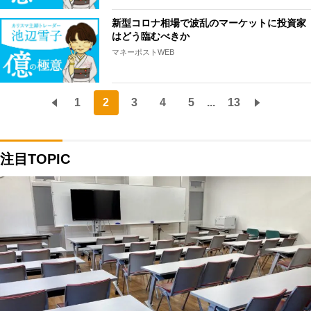
新型コロナ相場で波乱のマーケットに投資家
はどう臨むべきか
マネーポストWEB
1
2
3
4
5
...
13
注目TOPIC