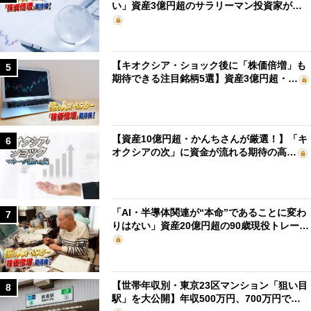
い」資産3億円超のサラリーマン投資家が…
【キオクシア・ショック後に「株価倍増」も
5
期待できる注目銘柄5選】資産3億円超・…
【資産10億円超・かんちさんが厳選！】「キ
6
オクシアの次」に資金が流れる期待の高…
「AI・半導体関連が“本命”であることに変わ
7
りはない」資産20億円超の90歳現役トレー…
【世帯年収別・東京23区マンション「狙い目
8
駅」を大公開】年収500万円、700万円で…