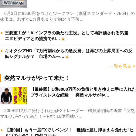
6月3日に8330円をつけたワークマン（東証スタンダード・7564）の
株価は、わずか1カ月あまりで約34％下落…
三菱重工が「AIインフラの新たな主役」として再評価される気運
エヌビディアとの提携でAI…
キオクシアHD「7万円割れからの急反発」は再びの上昇局面への反
転シグナルか？ 市場のムー…
一覧を見る
突然マルサがやって来た！
【最終回】1億6000万円の負債と引き換えに手に入れた
プライスレスな経験 ｜ 突然マルサがや…
2009年12月に発行された元FXトレーダー・磯貝清明氏の著書『突然
マルサがやって来た！～FXで10億円稼い…
【第9回】もう一度FXでリベンジ！ 種銭は差し押さえを免れた”ヒ
ミツのお金” ｜ 突然マルサ…