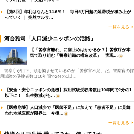
【第8回】年利はなんと14.6％！ 毎日5万円超の延滞税が積み上が
っていく ｜ 突然マルサ…
一覧を見る
河合雅司「人口減少ニッポンの活路」
【「警察官離れ」に歯止めはかかるか？】警察庁が本
気で取り組む「警察組織の構造改革」 実現…
警察庁が目下、頭を悩ませているのが「警察官不足」だ。警察官の採
用試験の受験者数は10年間で2分の1以…
【安全・安心ニッポンの危機】採用試験受験者数は10年間で2分の1
以下に！ 出生数減がも…
【医療崩壊】人口減少で「医師不足」に加えて「患者不足」に見舞
われ地域医療が限界に 今後…
一覧を見る