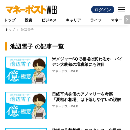
ログイン
トップ
投資
ビジネス
キャリア
ライフ
マネー
トップ
池辺雪子
池辺雪子 の記事一覧
米メジャーSQで相場は変わるか バイ
デン大統領の増税策にも注目
マネーポストWEB
日経平均株価のアノマリーを考察
「夏枯れ相場」は下落しやすいの誤解
マネーポストWEB