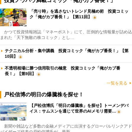
投資ノウハウ満載コミック「俺がカブ番長！」
「売り時」を逃さないトレンド見極め術 投資コミッ
ク「俺がカブ番長！」【第11回】
かつて投資情報雑誌「マネーポスト」にて、圧倒的な情報量が詰め込
まれた「天下無敵の株コミック」とし…
テクニカル分析・集中講義 投資コミック「俺がカブ番長！」【第
10回】
不透明相場に勝つ信用取引の極意 投資コミック「俺がカブ番
長！」【第9回】
一覧を見る
戸松信博の明日の爆騰株を探せ！
【戸松信博氏「明日の爆騰株」を探せ】トーメンデバ
イス：サムスンを通じて世界のAIメモリ需要…
新聞や雑誌など多数の金融メディアに出演するグローバルリンクアド
バイザーズ代表の戸松信博氏が、最新…