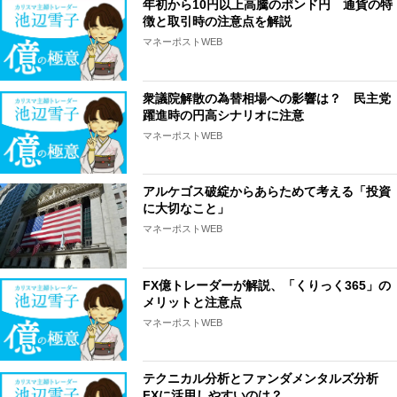
年初から10円以上高騰のポンド円 通貨の特
徴と取引時の注意点を解説
マネーポストWEB
衆議院解散の為替相場への影響は？ 民主党
躍進時の円高シナリオに注意
マネーポストWEB
アルケゴス破綻からあらためて考える「投資
に大切なこと」
マネーポストWEB
FX億トレーダーが解説、「くりっく365」の
メリットと注意点
マネーポストWEB
テクニカル分析とファンダメンタルズ分析
FXに活用しやすいのは？