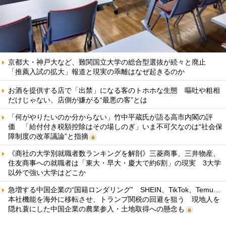
京都大・神戸大など、難関国立大学の総合型選抜が続々と廃止
「推薦入試の拡大」報道と現実の乖離はなぜ起きるのか
お酒を提供する店で「出禁」になる客のトホホな生態 嘔吐や粗相
だけじゃない、店側が嫌がる“最悪の客”とは
「何がやりたいのか分からない」竹中平蔵氏が語る高市内閣の評
価 「給付付き税額控除はその場しのぎ」いま不可欠なのは“社会保
障制度の改革議論”と指摘
《商社の大学別就職者数ランキングを解剖》三菱商事、三井物産、
住友商事への就職者は「東大・早大・慶大で約6割」の現実 3大学
以外で強い大学はどこか
急増する中国企業の“国籍ロンダリング” SHEIN、TikTok、Temu…
本社機能を海外に移転させ、トランプ関税の回避を狙う 現地人を
隠れ蓑にした中国企業の農業参入・土地取得への懸念も