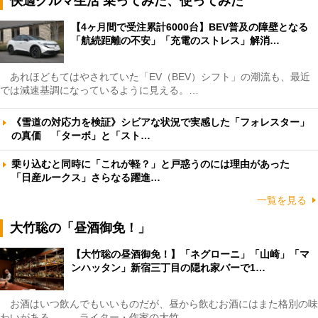
快適クルマ生活 乗ってみた、使ってみた
【4ヶ月間で受注累計6000台】BEV普及の障壁となる
「航続距離の不安」「充電のストレス」解消…
あれほどもてはやされていた「EV（BEV）シフト」の潮流も、最近
では減速基調になっているように見える。…
《雪道の対応力を検証》シビアな状況で実感した「フォレスター」
の真価 「ターボ」と「スト…
乗り込むと同時に「これが軽？」と戸惑うのには理由があった
「日産ルークス」さらなる躍進…
一覧を見る
大竹聡の「昼酒御免！」
【大竹聡の昼酒御免！】「ネグローニ」「山崎」「マ
ンハッタン」新宿三丁目の隠れ家バーで1…
お酒はいつ飲んでもいいものだが、昼から飲むお酒にはまた格別の味
わいがある――。ライター・作家の大竹…