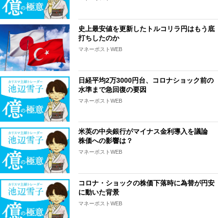
史上最安値を更新したトルコリラ円はもう底
打ちしたのか
マネーポストWEB
日経平均2万3000円台、コロナショック前の
水準まで急回復の要因
マネーポストWEB
米英の中央銀行がマイナス金利導入を議論
株価への影響は？
マネーポストWEB
コロナ・ショックの株価下落時に為替が円安
に動いた背景
マネーポストWEB