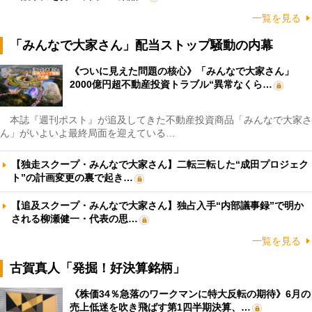
一覧を見る
「みんなで大家さん」配当ストップ騒動の内幕
《ついに見えた問題の核心》「みんなで大家さん」
2000億円超不動産投資トラブル“異常なくら…
本誌『週刊ポスト』が追及してきた不動産投資商品「みんなで大家さ
ん」がいよいよ最終局面を迎えている…
【独走スクープ・みんなで大家さん】二転三転した“成田プロジェク
ト”の計画変更の裏で起き…
【追及スクープ・みんなで大家さん】独占入手“内部議事録”で明か
される柳瀬健一・代表の思…
一覧を見る
古賀真人「発掘！好決算銘柄」
《株価34％急落のワークマンに特大反転の期待》6月の
売上低迷を吹き飛ばす第1四半期決算、…