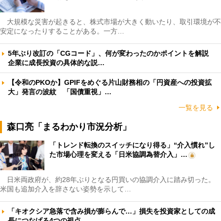
大規模な災害が起きると、株式市場が大きく動いたり、取引環境が不
安定になったりすることがある。一方…
5年ぶり改訂の「CGコード」、何が変わったのかポイントを解説
企業に成長投資の具体的な説…
【令和のPKOか】GPIFをめぐる片山財務相の「円資産への投資拡
大」発言の波紋 「国債重視」…
一覧を見る
森口亮「まるわかり市況分析」
「トレンド転換のスイッチになり得る」“介入慣れ”し
た市場心理を変える「日米協調為替介入」…
日米両政府が、約28年ぶりとなる円買いの協調介入に踏み切った。
米国も追加介入を辞さない姿勢を示して…
「キオクシア急落で含み損が膨らんで…」損失を投資家としての成
長につなげる4つの視点 …