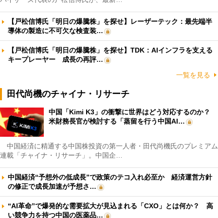
【戸松信博氏「明日の爆騰株」を探せ】レーザーテック：最先端半
導体の製造に不可欠な検査装…
【戸松信博氏「明日の爆騰株」を探せ】TDK：AIインフラを支える
キープレーヤー 成長の再評…
一覧を見る
田代尚機のチャイナ・リサーチ
中国「Kimi K3」の衝撃に世界はどう対応するのか？
米財務長官が検討する「蒸留を行う中国AI…
中国経済に精通する中国株投資の第一人者・田代尚機氏のプレミアム
連載「チャイナ・リサーチ」。中国企…
中国経済“予想外の低成長”で政策のテコ入れ必至か 経済運営方針
の修正で成長加速が予想さ…
“AI革命”で爆発的な需要拡大が見込まれる「CXO」とは何か？ 高
い競争力を持つ中国の医薬品…