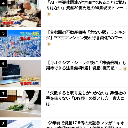
「AI・半導体関連が“本命”であることに変わ
4
りはない」資産20億円超の90歳現役トレー…
【首都圏の不動産価格「危ない駅」ランキン
5
グ】“中古マンション売れ行き鈍化”のワー…
【キオクシア・ショック後に「株価倍増」も
6
期待できる注目銘柄5選】資産3億円超・…
「失敗すると取り返しがつかない」葬儀社の
7
手を借りない「DIY葬」の落とし穴 素人に
は…
《2年弱で資産17.5倍の元証券マンが「キオ
8