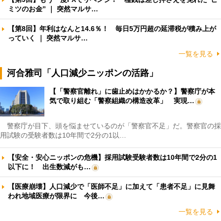
ミツのお金” ｜ 突然マルサ…
【第8回】年利はなんと14.6％！ 毎日5万円超の延滞税が積み上が
っていく ｜ 突然マルサ…
一覧を見る
河合雅司「人口減少ニッポンの活路」
【「警察官離れ」に歯止めはかかるか？】警察庁が本
気で取り組む「警察組織の構造改革」 実現…
警察庁が目下、頭を悩ませているのが「警察官不足」だ。警察官の採
用試験の受験者数は10年間で2分の1以…
【安全・安心ニッポンの危機】採用試験受験者数は10年間で2分の1
以下に！ 出生数減がも…
【医療崩壊】人口減少で「医師不足」に加えて「患者不足」に見舞
われ地域医療が限界に 今後…
一覧を見る