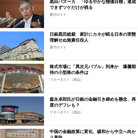
黒田バズーカ 「ゆるやかな物価目標」達成
できずツケだけが残る
週刊ポスト
日銀黒田総裁 家計にカネが眠る日本の実態
理解せぬ無責任役人
週刊ポスト
株式市場に「異次元バブル」到来か 爆騰期
待の小型株の条件は
マネーポスト（雑誌）
森永卓郎氏が日銀の金融引き締めを懸念、再
度のデフレも？
マネーポスト（雑誌）
中国の金融政策に変化、緩和から中立へ向か
う意味