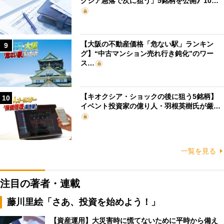
クシア急落で次に狙う」5銘柄を公開》10…
【大阪の不動産価格「危ない駅」ランキン
9
グ】“中古マンション売れ行き鈍化”のワー
ス…
【キオクシア・ショックの後に狙う5銘柄】
10
イベント投資家の億り人・羽根英樹氏が厳…
一覧を見る
注目の著者・連載
藤川里絵「さあ、投資を始めよう！」
【資産運用】大災害時に慌てないために平時から備え