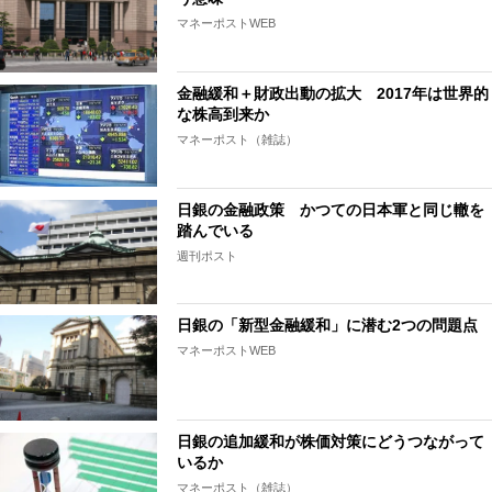
マネーポストWEB
金融緩和＋財政出動の拡大 2017年は世界的
な株高到来か
マネーポスト（雑誌）
日銀の金融政策 かつての日本軍と同じ轍を
踏んでいる
週刊ポスト
日銀の「新型金融緩和」に潜む2つの問題点
マネーポストWEB
日銀の追加緩和が株価対策にどうつながって
いるか
マネーポスト（雑誌）