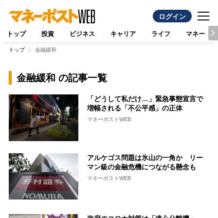
ログイン
トップ
投資
ビジネス
キャリア
ライフ
マネー
トップ
金融緩和
金融緩和 の記事一覧
「どうして私だけ…」緊急事態宣言で
増幅される「不公平感」の正体
マネーポストWEB
アルケゴス問題は氷山の一角か リー
マン級の金融危機につながる懸念も
マネーポストWEB