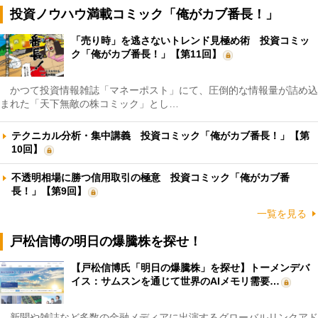
投資ノウハウ満載コミック「俺がカブ番長！」
「売り時」を逃さないトレンド見極め術 投資コミッ
ク「俺がカブ番長！」【第11回】
かつて投資情報雑誌「マネーポスト」にて、圧倒的な情報量が詰め込
まれた「天下無敵の株コミック」とし…
テクニカル分析・集中講義 投資コミック「俺がカブ番長！」【第
10回】
不透明相場に勝つ信用取引の極意 投資コミック「俺がカブ番
長！」【第9回】
一覧を見る
戸松信博の明日の爆騰株を探せ！
【戸松信博氏「明日の爆騰株」を探せ】トーメンデバ
イス：サムスンを通じて世界のAIメモリ需要…
新聞や雑誌など多数の金融メディアに出演するグローバルリンクアド