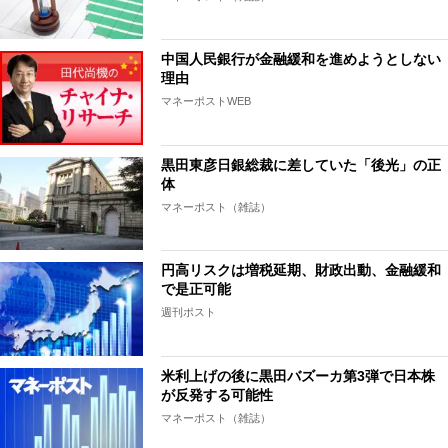
中国人民銀行が金融緩和を進めようとしない
理由
マネーポストWEB
黒田東彦日銀総裁に差していた「後光」の正
体
マネーポスト（雑誌）
円高リスクは増税延期、財政出動、金融緩和
で是正可能
週刊ポスト
米利上げの後に黒田バズーカ第3弾で日本株
が反発する可能性
マネーポスト（雑誌）