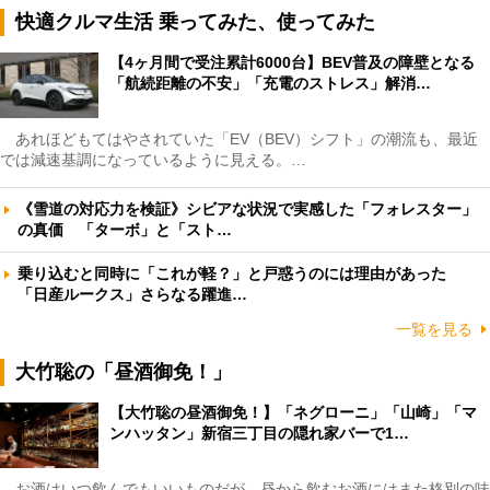
快適クルマ生活 乗ってみた、使ってみた
【4ヶ月間で受注累計6000台】BEV普及の障壁となる
「航続距離の不安」「充電のストレス」解消…
あれほどもてはやされていた「EV（BEV）シフト」の潮流も、最近
では減速基調になっているように見える。…
《雪道の対応力を検証》シビアな状況で実感した「フォレスター」
の真価 「ターボ」と「スト…
乗り込むと同時に「これが軽？」と戸惑うのには理由があった
「日産ルークス」さらなる躍進…
一覧を見る
大竹聡の「昼酒御免！」
【大竹聡の昼酒御免！】「ネグローニ」「山崎」「マ
ンハッタン」新宿三丁目の隠れ家バーで1…
お酒はいつ飲んでもいいものだが、昼から飲むお酒にはまた格別の味