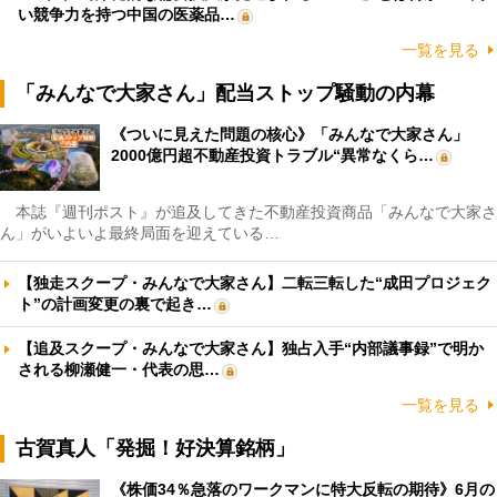
い競争力を持つ中国の医薬品…
一覧を見る
「みんなで大家さん」配当ストップ騒動の内幕
《ついに見えた問題の核心》「みんなで大家さん」
2000億円超不動産投資トラブル“異常なくら…
本誌『週刊ポスト』が追及してきた不動産投資商品「みんなで大家さ
ん」がいよいよ最終局面を迎えている…
【独走スクープ・みんなで大家さん】二転三転した“成田プロジェク
ト”の計画変更の裏で起き…
【追及スクープ・みんなで大家さん】独占入手“内部議事録”で明か
される柳瀬健一・代表の思…
一覧を見る
古賀真人「発掘！好決算銘柄」
《株価34％急落のワークマンに特大反転の期待》6月の