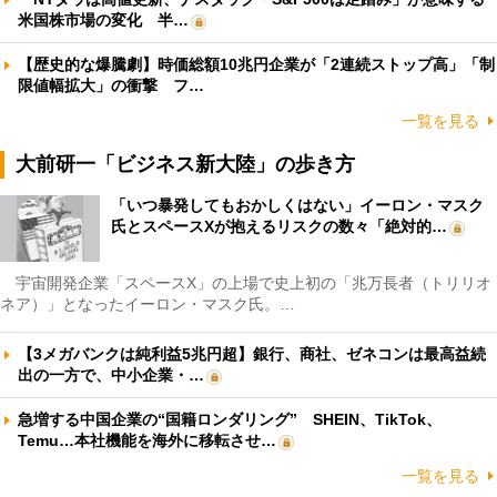
米国株市場の変化 半…
【歴史的な爆騰劇】時価総額10兆円企業が「2連続ストップ高」「制
限値幅拡大」の衝撃 フ…
一覧を見る
大前研一「ビジネス新大陸」の歩き方
「いつ暴発してもおかしくはない」イーロン・マスク
氏とスペースXが抱えるリスクの数々「絶対的…
宇宙開発企業「スペースX」の上場で史上初の「兆万長者（トリリオ
ネア）」となったイーロン・マスク氏。…
【3メガバンクは純利益5兆円超】銀行、商社、ゼネコンは最高益続
出の一方で、中小企業・…
急増する中国企業の“国籍ロンダリング” SHEIN、TikTok、
Temu…本社機能を海外に移転させ…
一覧を見る