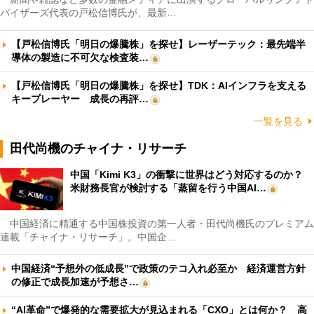
バイザーズ代表の戸松信博氏が、最新…
【戸松信博氏「明日の爆騰株」を探せ】レーザーテック：最先端半
導体の製造に不可欠な検査装…
【戸松信博氏「明日の爆騰株」を探せ】TDK：AIインフラを支える
キープレーヤー 成長の再評…
一覧を見る
田代尚機のチャイナ・リサーチ
中国「Kimi K3」の衝撃に世界はどう対応するのか？
米財務長官が検討する「蒸留を行う中国AI…
中国経済に精通する中国株投資の第一人者・田代尚機氏のプレミアム
連載「チャイナ・リサーチ」。中国企…
中国経済“予想外の低成長”で政策のテコ入れ必至か 経済運営方針
の修正で成長加速が予想さ…
“AI革命”で爆発的な需要拡大が見込まれる「CXO」とは何か？ 高