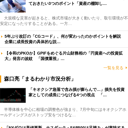
ておきたい3つのポイント「資産の棚卸し…
大規模な災害が起きると、株式市場が大きく動いたり、取引環境が不
安定になったりすることがある。一方…
5年ぶり改訂の「CGコード」、何が変わったのかポイントを解説
企業に成長投資の具体的な説…
【令和のPKOか】GPIFをめぐる片山財務相の「円資産への投資拡
大」発言の波紋 「国債重視」…
一覧を見る
森口亮「まるわかり市況分析」
「キオクシア急落で含み損が膨らんで…」損失を投資
家としての成長につなげる4つの視点 「…
半導体株を中心に相場の調整色が強まり、7月中旬にはキオクシアホ
ールディングスがストップ安をつけるな…
「NYダウは高値更新、ナスダック・S&P500は足踏み」が意味する