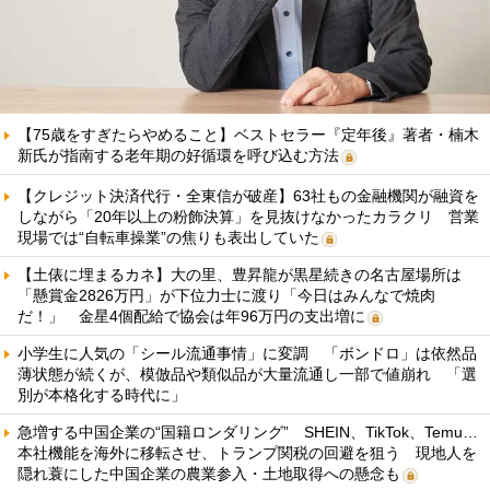
【75歳をすぎたらやめること】ベストセラー『定年後』著者・楠木
新氏が指南する老年期の好循環を呼び込む方法
【クレジット決済代行・全東信が破産】63社もの金融機関が融資を
しながら「20年以上の粉飾決算」を見抜けなかったカラクリ 営業
現場では“自転車操業”の焦りも表出していた
【土俵に埋まるカネ】大の里、豊昇龍が黒星続きの名古屋場所は
「懸賞金2826万円」が下位力士に渡り「今日はみんなで焼肉
だ！」 金星4個配給で協会は年96万円の支出増に
小学生に人気の「シール流通事情」に変調 「ボンドロ」は依然品
薄状態が続くが、模倣品や類似品が大量流通し一部で値崩れ 「選
別が本格化する時代に」
急増する中国企業の“国籍ロンダリング” SHEIN、TikTok、Temu…
本社機能を海外に移転させ、トランプ関税の回避を狙う 現地人を
隠れ蓑にした中国企業の農業参入・土地取得への懸念も