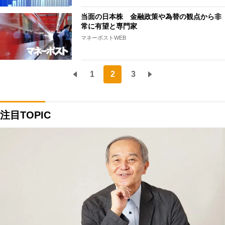
当面の日本株 金融政策や為替の観点から非
常に有望と専門家
マネーポストWEB
1
2
3
注目TOPIC