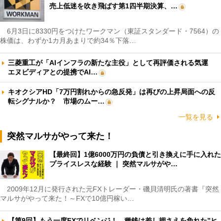
売上低迷を吹き飛ばす第1四半期決算、…
6月3日に8330円をつけたワークマン（東証スタンダード・7564）の
株価は、わずか1カ月あまりで約34％下落…
三菱重工が「AIインフラの新たな主役」として再評価される気運
エヌビディアとの提携でAI…
キオクシアHD「7万円割れからの急反発」は再びの上昇局面への反
転シグナルか？ 市場のムー…
一覧を見る
突然マルサがやって来た！
【最終回】1億6000万円の負債と引き換えに手に入れた
プライスレスな経験 ｜ 突然マルサがや…
2009年12月に発行された元FXトレーダー・磯貝清明氏の著書『突然
マルサがやって来た！～FXで10億円稼い…
【第9回】もう一度FXでリベンジ！ 種銭は差し押さえを免れた”ヒ