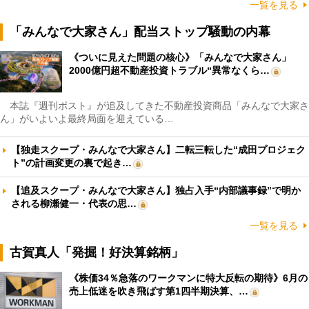
一覧を見る
「みんなで大家さん」配当ストップ騒動の内幕
《ついに見えた問題の核心》「みんなで大家さん」
2000億円超不動産投資トラブル“異常なくら…
本誌『週刊ポスト』が追及してきた不動産投資商品「みんなで大家さ
ん」がいよいよ最終局面を迎えている…
【独走スクープ・みんなで大家さん】二転三転した“成田プロジェク
ト”の計画変更の裏で起き…
【追及スクープ・みんなで大家さん】独占入手“内部議事録”で明か
される柳瀬健一・代表の思…
一覧を見る
古賀真人「発掘！好決算銘柄」
《株価34％急落のワークマンに特大反転の期待》6月の
売上低迷を吹き飛ばす第1四半期決算、…