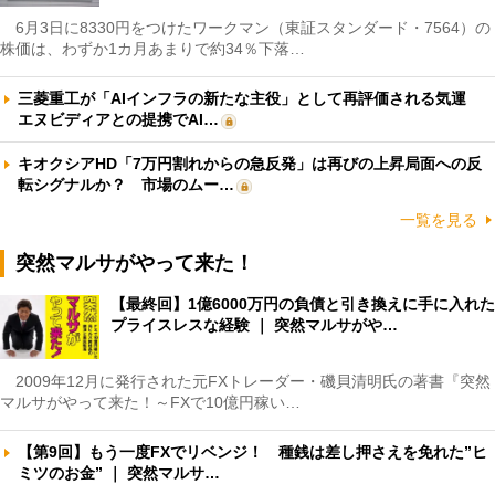
6月3日に8330円をつけたワークマン（東証スタンダード・7564）の
株価は、わずか1カ月あまりで約34％下落…
三菱重工が「AIインフラの新たな主役」として再評価される気運
エヌビディアとの提携でAI…
キオクシアHD「7万円割れからの急反発」は再びの上昇局面への反
転シグナルか？ 市場のムー…
一覧を見る
突然マルサがやって来た！
【最終回】1億6000万円の負債と引き換えに手に入れた
プライスレスな経験 ｜ 突然マルサがや…
2009年12月に発行された元FXトレーダー・磯貝清明氏の著書『突然
マルサがやって来た！～FXで10億円稼い…
【第9回】もう一度FXでリベンジ！ 種銭は差し押さえを免れた”ヒ
ミツのお金” ｜ 突然マルサ…