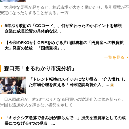
大規模な災害が起きると、株式市場が大きく動いたり、取引環境が不
安定になったりすることがある。一方…
5年ぶり改訂の「CGコード」、何が変わったのかポイントを解説
企業に成長投資の具体的な説…
【令和のPKOか】GPIFをめぐる片山財務相の「円資産への投資拡
大」発言の波紋 「国債重視」…
一覧を見る
森口亮「まるわかり市況分析」
「トレンド転換のスイッチになり得る」“介入慣れ”し
た市場心理を変える「日米協調為替介入」…
日米両政府が、約28年ぶりとなる円買いの協調介入に踏み切った。
米国も追加介入を辞さない姿勢を示して…
「キオクシア急落で含み損が膨らんで…」損失を投資家としての成
長につなげる4つの視点 …