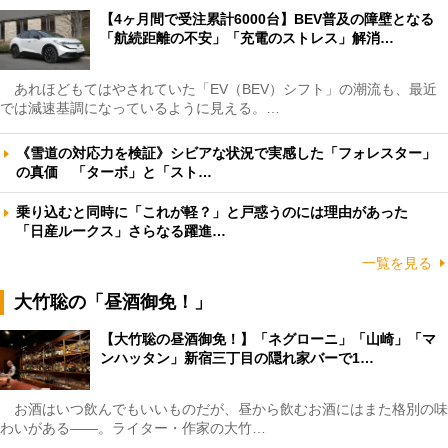
【4ヶ月間で受注累計6000台】BEV普及の障壁となる
「航続距離の不安」「充電のストレス」解消…
あれほどもてはやされていた「EV（BEV）シフト」の潮流も、最近
では減速基調になっているように見える。…
《雪道の対応力を検証》シビアな状況で実感した「フォレスター」
の真価 「ターボ」と「スト…
乗り込むと同時に「これが軽？」と戸惑うのには理由があった
「日産ルークス」さらなる躍進…
一覧を見る
大竹聡の「昼酒御免！」
【大竹聡の昼酒御免！】「ネグローニ」「山崎」「マ
ンハッタン」新宿三丁目の隠れ家バーで1…
お酒はいつ飲んでもいいものだが、昼から飲むお酒にはまた格別の味
わいがある――。ライター・作家の大竹…