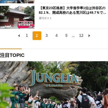
【東京23区格差】大学進学率1位は渋谷区の
82.1％、開成高校のある荒川区は49.7％で…
週刊ポスト
1
2
3
4
5
...
12
注目TOPIC