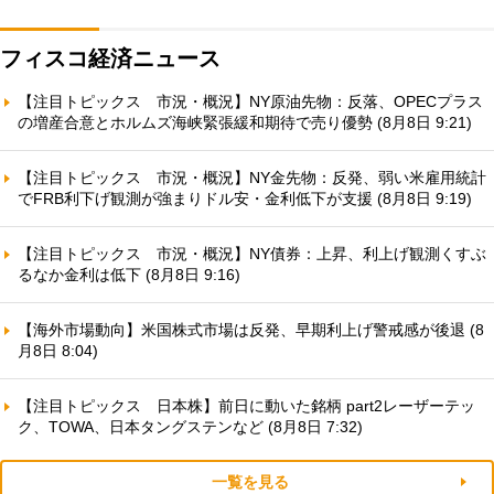
フィスコ経済ニュース
【注目トピックス 市況・概況】NY原油先物：反落、OPECプラス
の増産合意とホルムズ海峡緊張緩和期待で売り優勢 (8月8日 9:21)
【注目トピックス 市況・概況】NY金先物：反発、弱い米雇用統計
でFRB利下げ観測が強まりドル安・金利低下が支援 (8月8日 9:19)
【注目トピックス 市況・概況】NY債券：上昇、利上げ観測くすぶ
るなか金利は低下 (8月8日 9:16)
【海外市場動向】米国株式市場は反発、早期利上げ警戒感が後退 (8
月8日 8:04)
【注目トピックス 日本株】前日に動いた銘柄 part2レーザーテッ
ク、TOWA、日本タングステンなど (8月8日 7:32)
一覧を見る