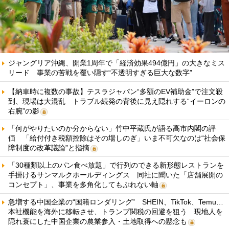
ジャングリア沖縄、開業1周年で「経済効果494億円」の大きなミス
リード 事業の苦戦を覆い隠す“不透明すぎる巨大な数字”
【納車時に複数の事故】テスラジャパン“多額のEV補助金”で注文殺
到、現場は大混乱 トラブル続発の背後に見え隠れする“イーロンの
右腕”の影
「何がやりたいのか分からない」竹中平蔵氏が語る高市内閣の評
価 「給付付き税額控除はその場しのぎ」いま不可欠なのは“社会保
障制度の改革議論”と指摘
「30種類以上のパン食べ放題」で行列のできる新形態レストランを
手掛けるサンマルクホールディングス 同社に聞いた「店舗展開の
コンセプト」、事業を多角化してもぶれない軸
急増する中国企業の“国籍ロンダリング” SHEIN、TikTok、Temu…
本社機能を海外に移転させ、トランプ関税の回避を狙う 現地人を
隠れ蓑にした中国企業の農業参入・土地取得への懸念も