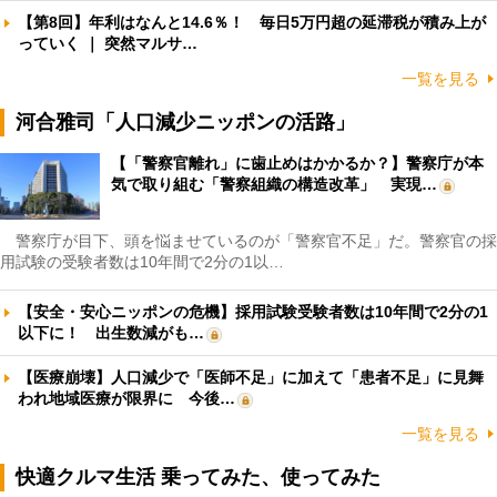
【第8回】年利はなんと14.6％！ 毎日5万円超の延滞税が積み上が
っていく ｜ 突然マルサ…
一覧を見る
河合雅司「人口減少ニッポンの活路」
【「警察官離れ」に歯止めはかかるか？】警察庁が本
気で取り組む「警察組織の構造改革」 実現…
警察庁が目下、頭を悩ませているのが「警察官不足」だ。警察官の採
用試験の受験者数は10年間で2分の1以…
【安全・安心ニッポンの危機】採用試験受験者数は10年間で2分の1
以下に！ 出生数減がも…
【医療崩壊】人口減少で「医師不足」に加えて「患者不足」に見舞
われ地域医療が限界に 今後…
一覧を見る
快適クルマ生活 乗ってみた、使ってみた