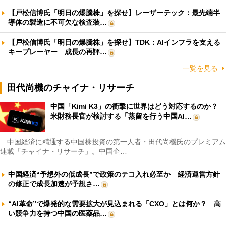
【戸松信博氏「明日の爆騰株」を探せ】レーザーテック：最先端半
導体の製造に不可欠な検査装…
【戸松信博氏「明日の爆騰株」を探せ】TDK：AIインフラを支える
キープレーヤー 成長の再評…
一覧を見る
田代尚機のチャイナ・リサーチ
中国「Kimi K3」の衝撃に世界はどう対応するのか？
米財務長官が検討する「蒸留を行う中国AI…
中国経済に精通する中国株投資の第一人者・田代尚機氏のプレミアム
連載「チャイナ・リサーチ」。中国企…
中国経済“予想外の低成長”で政策のテコ入れ必至か 経済運営方針
の修正で成長加速が予想さ…
“AI革命”で爆発的な需要拡大が見込まれる「CXO」とは何か？ 高
い競争力を持つ中国の医薬品…