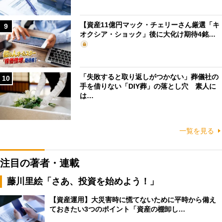
【資産11億円マック・チェリーさん厳選「キ
9
オクシア・ショック」後に大化け期待4銘…
「失敗すると取り返しがつかない」葬儀社の
10
手を借りない「DIY葬」の落とし穴 素人に
は…
一覧を見る
注目の著者・連載
藤川里絵「さあ、投資を始めよう！」
【資産運用】大災害時に慌てないために平時から備え
ておきたい3つのポイント「資産の棚卸し…