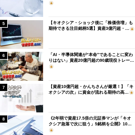
【キオクシア・ショック後に「株価倍増」も
5
期待できる注目銘柄5選】資産3億円超・…
「AI・半導体関連が“本命”であることに変わ
6
りはない」資産20億円超の90歳現役トレー…
【資産10億円超・かんちさんが厳選！】「キ
7
オクシアの次」に資金が流れる期待の高…
《2年弱で資産17.5倍の元証券マンが「キオ
8
クシア急落で次に狙う」5銘柄を公開》10…