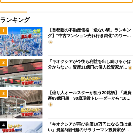
ランキング
【首都圏の不動産価格「危ない駅」ランキン
1
グ】“中古マンション売れ行き鈍化”のワー…
「キオクシアが今後も利益を出し続けるかは
2
分からない」資産11億円の個人投資家が…
【億り人オールスターが狙う20銘柄】「総資
3
産69億円超」90歳現役トレーダーから“10…
「キオクシアが再び株価10万円になる日は遠
4
い」資産3億円超のサラリーマン投資家が…