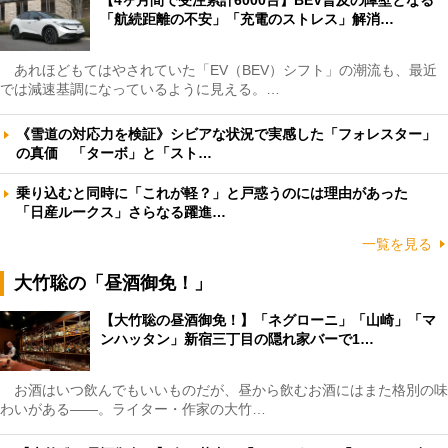
「航続距離の不安」「充電のストレス」解消…
あれほどもてはやされていた「EV（BEV）シフト」の潮流も、最近
では減速基調になっているように見える。…
《雪道の対応力を検証》シビアな状況で実感した「フォレスター」
の真価 「ターボ」と「スト…
乗り込むと同時に「これが軽？」と戸惑うのには理由があった
「日産ルークス」さらなる躍進…
一覧を見る
大竹聡の「昼酒御免！」
【大竹聡の昼酒御免！】「ネグローニ」「山崎」「マ
ンハッタン」新宿三丁目の隠れ家バーで1…
お酒はいつ飲んでもいいものだが、昼から飲むお酒にはまた格別の味
わいがある――。ライター・作家の大竹…