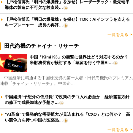
【戸松信博氏「明日の爆騰株」を探せ】レーザーテック：最先端半
導体の製造に不可欠な検査装…
【戸松信博氏「明日の爆騰株」を探せ】TDK：AIインフラを支える
キープレーヤー 成長の再評…
一覧を見る
田代尚機のチャイナ・リサーチ
中国「Kimi K3」の衝撃に世界はどう対応するのか？
米財務長官が検討する「蒸留を行う中国AI…
中国経済に精通する中国株投資の第一人者・田代尚機氏のプレミアム
連載「チャイナ・リサーチ」。中国企…
中国経済“予想外の低成長”で政策のテコ入れ必至か 経済運営方針
の修正で成長加速が予想さ…
“AI革命”で爆発的な需要拡大が見込まれる「CXO」とは何か？ 高
い競争力を持つ中国の医薬品…
一覧を見る