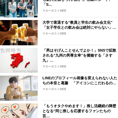
「S…
マネーポストWEB
大学で衰退する“教員と学生の飲み会文化”
「女子学生との飲み会は絶対にやらない」…
マネーポストWEB
「男はそげんことせんでよか！」SNSで拡散
される“九州の男尊女卑”を揶揄する「さす
九」…
マネーポストWEB
LINEのプロフィール画像を変えられない人た
ちの本音と葛藤 「アイコンにこだわるの…
マネーポストWEB
「もうオタクやめます！」推し活継続の障壁
となる“同じ推しを応援するファンたちの
言…