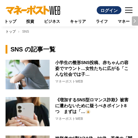
ログイン
トップ
投資
ビジネス
キャリア
ライフ
マネー
トップ
SNS
SNS の記事一覧
小学生の整形SNS投稿、赤ちゃんの容
姿でマウント…女性たちに広がる「こ
んな社会では子…
マネーポストWEB
《増加するSNS型ロマンス詐欺》被害
に遭わないために疑うべきポイント8
つ まずは「…
マネーポストWEB