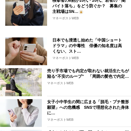
検挙者の6割が10代・20代、若者の「闇
バイト落ち」をどう防ぐか？ 募集の
主戦場はSN…
マネーポストWEB
日本でも浸透し始めた「中国ショート
ドラマ」の中毒性 俳優の知名度は高
くない、スト…
マネーポストWEB
売り手市場でも内定が取れない就活生たちが
陥る“不安のループ” 「周囲の髪色で内定…
マネーポストWEB
女子小中学生の間に広まる「脱毛・プチ整形
願望」への危機感 SNSで理想化された身体
に…
マネーポストWEB