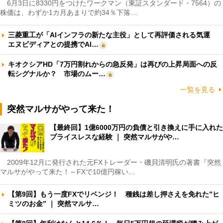
6月3日に8330円をつけたワークマン（東証スタンダード・7564）の
株価は、わずか1カ月あまりで約34％下落…
三菱重工が「AIインフラの新たな主役」として再評価される気運
エヌビディアとの提携でAI…
キオクシアHD「7万円割れからの急反発」は再びの上昇局面への反
転シグナルか？ 市場のムー…
一覧を見る
突然マルサがやって来た！
【最終回】1億6000万円の負債と引き換えに手に入れた
プライスレスな経験 ｜ 突然マルサがや…
2009年12月に発行された元FXトレーダー・磯貝清明氏の著書『突然
マルサがやって来た！～FXで10億円稼い…
【第9回】もう一度FXでリベンジ！ 種銭は差し押さえを免れた”ヒ
ミツのお金” ｜ 突然マルサ…