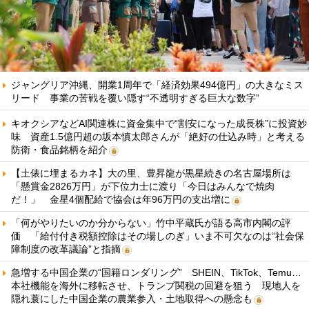
ジャングリア沖縄、開業1周年で「経済効果494億円」の大きなミス
リード 事業の苦戦を覆い隠す“不透明すぎる巨大な数字”
キオクシアなどAI関連株に資金集中で“割安になった成長株”に投資妙
味 資産1.5億円超の坂本慎太郎さんが「絶好の仕込み時」と考える
防衛・食品銘柄を紹介
【土俵に埋まるカネ】大の里、豊昇龍が黒星続きの名古屋場所は
「懸賞金2826万円」が下位力士に渡り「今日はみんなで焼肉
だ！」 金星4個配給で協会は年96万円の支出増に
「何がやりたいのか分からない」竹中平蔵氏が語る高市内閣の評
価 「給付付き税額控除はその場しのぎ」いま不可欠なのは“社会保
障制度の改革議論”と指摘
急増する中国企業の“国籍ロンダリング” SHEIN、TikTok、Temu…
本社機能を海外に移転させ、トランプ関税の回避を狙う 現地人を
隠れ蓑にした中国企業の農業参入・土地取得への懸念も