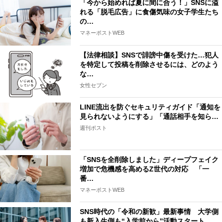
「今から始めれば夏に間に合う！」SNSに溢
れる「脱毛広告」に食傷気味の女子学生たち
の…
マネーポストWEB
【法律相談】SNSで誹謗中傷を受けた…犯人
を特定して投稿を削除させるには、どのよう
な…
女性セブン
LINE流出を防ぐセキュリティガイド「通知を
見られないようにする」「通話相手を知ら…
週刊ポスト
「SNSを全削除しました」ディープフェイク
増加で危機感を高めるZ世代の対応 「一
番…
マネーポストWEB
SNS時代の「令和の新歓」最新事情 大学側
も新入生側も“入学前から”活動スタート、