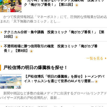
ク「俺がカブ番長！」【第11回】
かつて投資情報雑誌「マネーポスト」にて、圧倒的な情報量が詰め込
まれた「天下無敵の株コミック」とし…
テクニカル分析・集中講義 投資コミック「俺がカブ番長！」【第
10回】
不透明相場に勝つ信用取引の極意 投資コミック「俺がカブ番
長！」【第9回】
一覧を見る
戸松信博の明日の爆騰株を探せ！
【戸松信博氏「明日の爆騰株」を探せ】トーメンデバ
イス：サムスンを通じて世界のAIメモリ需要…
新聞や雑誌など多数の金融メディアに出演するグローバルリンクアド
バイザーズ代表の戸松信博氏が、最新…