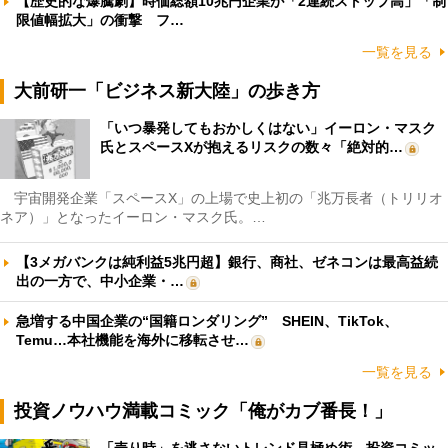
【歴史的な爆騰劇】時価総額10兆円企業が「2連続ストップ高」「制
限値幅拡大」の衝撃 フ…
一覧を見る
大前研一「ビジネス新大陸」の歩き方
「いつ暴発してもおかしくはない」イーロン・マスク
氏とスペースXが抱えるリスクの数々「絶対的…
宇宙開発企業「スペースX」の上場で史上初の「兆万長者（トリリオ
ネア）」となったイーロン・マスク氏。…
【3メガバンクは純利益5兆円超】銀行、商社、ゼネコンは最高益続
出の一方で、中小企業・…
急増する中国企業の“国籍ロンダリング” SHEIN、TikTok、
Temu…本社機能を海外に移転させ…
一覧を見る
投資ノウハウ満載コミック「俺がカブ番長！」
「売り時」を逃さないトレンド見極め術 投資コミッ