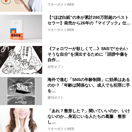
マネーポストWEB
【“ほぼ白紙”の本が累計280万部超のベスト
セラー】発売から26年の『マイブック』仕…
マネーポストWEB
《フォロワーが欲しくて…》SNSで“かわい
そうな自分”を演出するために「誹謗中傷を
自作…
女性セブン
海外で進む「SNSの年齢制限」に効果はある
のか？「年齢は関係ない。成人でも犯罪に手
を…
週刊ポスト
「あれ？整形した？」聞いていいのか、いけ
ないのか…身近にいる人たちの葛藤 整形
し…
マネーポストWEB