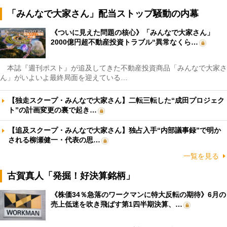
「みんなで大家さん」配当ストップ騒動の内幕
《ついに見えた問題の核心》「みんなで大家さん」
2000億円超不動産投資トラブル“異常なくら…
本誌『週刊ポスト』が追及してきた不動産投資商品「みんなで大家さ
ん」がいよいよ最終局面を迎えている…
【独走スクープ・みんなで大家さん】二転三転した“成田プロジェク
ト”の計画変更の裏で起き…
【追及スクープ・みんなで大家さん】独占入手“内部議事録”で明か
される柳瀬健一・代表の思…
一覧を見る
古賀真人「発掘！好決算銘柄」
《株価34％急落のワークマンに特大反転の期待》6月の
売上低迷を吹き飛ばす第1四半期決算、…