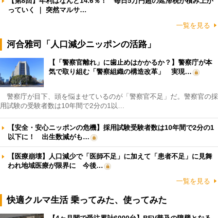
【第8回】年利はなんと14.6％！ 毎日5万円超の延滞税が積み上が
っていく ｜ 突然マルサ…
一覧を見る
河合雅司「人口減少ニッポンの活路」
【「警察官離れ」に歯止めはかかるか？】警察庁が本
気で取り組む「警察組織の構造改革」 実現…
警察庁が目下、頭を悩ませているのが「警察官不足」だ。警察官の採
用試験の受験者数は10年間で2分の1以…
【安全・安心ニッポンの危機】採用試験受験者数は10年間で2分の1
以下に！ 出生数減がも…
【医療崩壊】人口減少で「医師不足」に加えて「患者不足」に見舞
われ地域医療が限界に 今後…
一覧を見る
快適クルマ生活 乗ってみた、使ってみた
【4ヶ月間で受注累計6000台】BEV普及の障壁となる