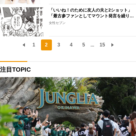
「いいね！のために友人の夫と2ショット」
「最古参ファンとしてマウント発言を繰り…
女性セブン
1
2
3
4
5
...
15
注目TOPIC