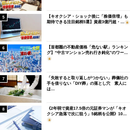
【キオクシア・ショック後に「株価倍増」も
5
期待できる注目銘柄5選】資産3億円超・…
【首都圏の不動産価格「危ない駅」ランキン
6
グ】“中古マンション売れ行き鈍化”のワー…
「失敗すると取り返しがつかない」葬儀社の
7
手を借りない「DIY葬」の落とし穴 素人に
は…
《2年弱で資産17.5倍の元証券マンが「キオ
8
クシア急落で次に狙う」5銘柄を公開》10…