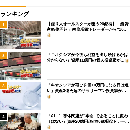
ランキング
【億り人オールスターが狙う20銘柄】「総資
1
産69億円超」90歳現役トレーダーから“10…
「キオクシアが今後も利益を出し続けるかは
2
分からない」資産11億円の個人投資家が…
「キオクシアが再び株価10万円になる日は遠
3
い」資産3億円超のサラリーマン投資家が…
「AI・半導体関連が“本命”であることに変わ
4
りはない」資産20億円超の90歳現役トレー…