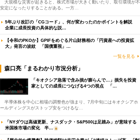
大規模な災害が起きると、株式市場が大きく動いたり、取引環境が不
安定になったりすることがある。一方…
5年ぶり改訂の「CGコード」、何が変わったのかポイントを解説
企業に成長投資の具体的な説…
【令和のPKOか】GPIFをめぐる片山財務相の「円資産への投資拡
大」発言の波紋 「国債重視」…
一覧を見る
森口亮「まるわかり市況分析」
「キオクシア急落で含み損が膨らんで…」損失を投資
家としての成長につなげる4つの視点 「…
半導体株を中心に相場の調整色が強まり、7月中旬にはキオクシアホ
ールディングスがストップ安をつけるな…
「NYダウは高値更新、ナスダック・S&P500は足踏み」が意味する
米国株市場の変化 半…