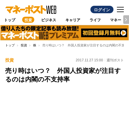
ログイン
トップ
投資
ビジネス
キャリア
ライフ
マネー
トップ
投資
株
売り時はいつ？ 外国人投資家が注目するのは内閣の不支持
投資
2017.11.27 15:00
週刊ポスト
売り時はいつ？ 外国人投資家が注目す
るのは内閣の不支持率
Loaded
:
97.10%
/
Unmute