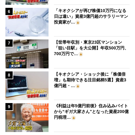
「キオクシアが再び株価10万円になる
6
日は遠い」資産3億円超のサラリーマン
投資家が…
【世帯年収別・東京23区マンション
7
「狙い目駅」を大公開】年収500万円、
700万円で…
【キオクシア・ショック後に「株価倍
8
増」も期待できる注目銘柄5選】資産3
億円超・…
《利益は年5億円前後》住み込みバイト
9
から“ギガ大家さん”となった資産200億
円税理…