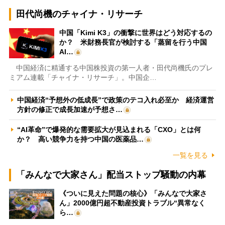
田代尚機のチャイナ・リサーチ
中国「Kimi K3」の衝撃に世界はどう対応するの
か？ 米財務長官が検討する「蒸留を行う中国
AI…
中国経済に精通する中国株投資の第一人者・田代尚機氏のプレ
ミアム連載「チャイナ・リサーチ」。中国企…
中国経済“予想外の低成長”で政策のテコ入れ必至か 経済運営
方針の修正で成長加速が予想さ…
“AI革命”で爆発的な需要拡大が見込まれる「CXO」とは何
か？ 高い競争力を持つ中国の医薬品…
一覧を見る
「みんなで大家さん」配当ストップ騒動の内幕
《ついに見えた問題の核心》「みんなで大家さ
ん」2000億円超不動産投資トラブル“異常なく
ら…