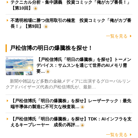
テクニカル分析・集中講義 投資コミック「俺がカブ番長！」
【第10回】
不透明相場に勝つ信用取引の極意 投資コミック「俺がカブ番
長！」【第9回】
一覧を見る
戸松信博の明日の爆騰株を探せ！
【戸松信博氏「明日の爆騰株」を探せ】トーメン
デバイス：サムスンを通じて世界のAIメモリ需
要…
新聞や雑誌など多数の金融メディアに出演するグローバルリン
クアドバイザーズ代表の戸松信博氏が、最新…
【戸松信博氏「明日の爆騰株」を探せ】レーザーテック：最先
端半導体の製造に不可欠な検査装…
【戸松信博氏「明日の爆騰株」を探せ】TDK：AIインフラを支
えるキープレーヤー 成長の再評…
一覧を見る