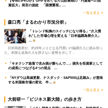
【令和のPKOか】GPIFをめぐる片山財務相の「円資産への投
資拡大」発言の波紋 「国債重視」…
一覧を見る
森口亮「まるわかり市況分析」
「トレンド転換のスイッチになり得る」“介入慣
れ”した市場心理を変える「日米協調為替介入」
…
日米両政府が、約28年ぶりとなる円買いの協調介入に踏み切っ
た。米国も追加介入を辞さない姿勢を示して…
「キオクシア急落で含み損が膨らんで…」損失を投資家として
の成長につなげる4つの視点 …
「NYダウは高値更新、ナスダック・S&P500は足踏み」が意味
する米国株市場の変化 半…
一覧を見る
大前研一「ビジネス新大陸」の歩き方