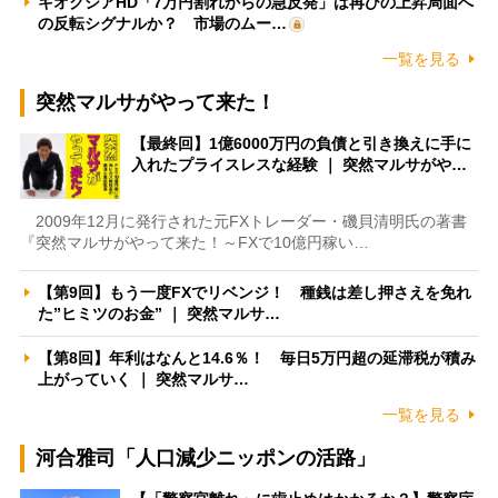
キオクシアHD「7万円割れからの急反発」は再びの上昇局面へ
の反転シグナルか？ 市場のムー…
一覧を見る
突然マルサがやって来た！
【最終回】1億6000万円の負債と引き換えに手に
入れたプライスレスな経験 ｜ 突然マルサがや…
2009年12月に発行された元FXトレーダー・磯貝清明氏の著書
『突然マルサがやって来た！～FXで10億円稼い…
【第9回】もう一度FXでリベンジ！ 種銭は差し押さえを免れ
た”ヒミツのお金” ｜ 突然マルサ…
【第8回】年利はなんと14.6％！ 毎日5万円超の延滞税が積み
上がっていく ｜ 突然マルサ…
一覧を見る
河合雅司「人口減少ニッポンの活路」