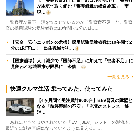
【「警察官離れ」に歯止めはかかるか？】警察庁
が本気で取り組む「警察組織の構造改革」 実
現…
警察庁が目下、頭を悩ませているのが「警察官不足」だ。警察
官の採用試験の受験者数は10年間で2分の1以…
【安全・安心ニッポンの危機】採用試験受験者数は10年間で2
分の1以下に！ 出生数減がも…
【医療崩壊】人口減少で「医師不足」に加えて「患者不足」に
見舞われ地域医療が限界に 今後…
一覧を見る
快適クルマ生活 乗ってみた、使ってみた
【4ヶ月間で受注累計6000台】BEV普及の障壁と
なる「航続距離の不安」「充電のストレス」解
消…
あれほどもてはやされていた「EV（BEV）シフト」の潮流も、
最近では減速基調になっているように見える。…