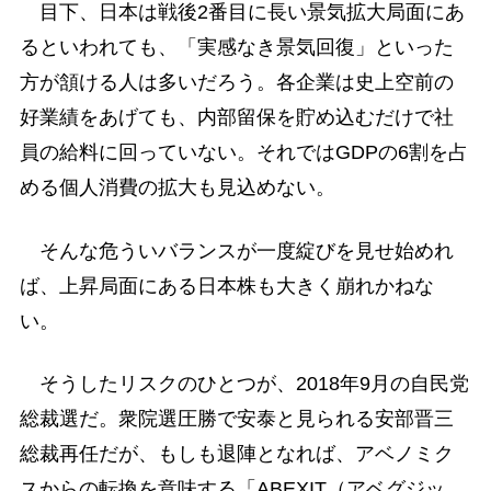
目下、日本は戦後2番目に長い景気拡大局面にあ
るといわれても、「実感なき景気回復」といった
方が頷ける人は多いだろう。各企業は史上空前の
好業績をあげても、内部留保を貯め込むだけで社
員の給料に回っていない。それではGDPの6割を占
める個人消費の拡大も見込めない。
そんな危ういバランスが一度綻びを見せ始めれ
ば、上昇局面にある日本株も大きく崩れかねな
い。
そうしたリスクのひとつが、2018年9月の自民党
総裁選だ。衆院選圧勝で安泰と見られる安部晋三
総裁再任だが、もしも退陣となれば、アベノミク
スからの転換を意味する「ABEXIT（アベグジッ