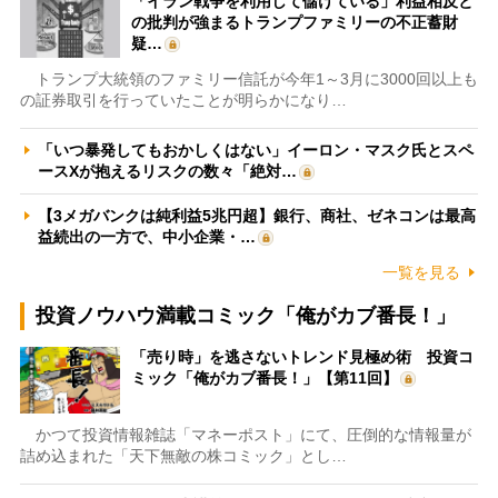
「イラン戦争を利用して儲けている」利益相反と
の批判が強まるトランプファミリーの不正蓄財
疑…
トランプ大統領のファミリー信託が今年1～3月に3000回以上も
の証券取引を行っていたことが明らかになり…
「いつ暴発してもおかしくはない」イーロン・マスク氏とスペ
ースXが抱えるリスクの数々「絶対…
【3メガバンクは純利益5兆円超】銀行、商社、ゼネコンは最高
益続出の一方で、中小企業・…
一覧を見る
投資ノウハウ満載コミック「俺がカブ番長！」
「売り時」を逃さないトレンド見極め術 投資コ
ミック「俺がカブ番長！」【第11回】
かつて投資情報雑誌「マネーポスト」にて、圧倒的な情報量が
詰め込まれた「天下無敵の株コミック」とし…