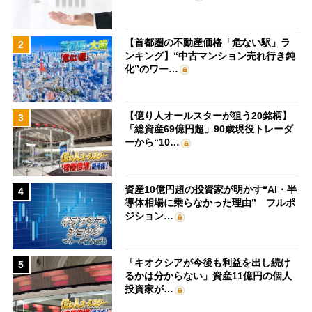
【首都圏の不動産価格「危ない駅」ラ
2
ンキング】“中古マンション売れ行き鈍
化”のワー…
【億り人オールスターが狙う20銘柄】
3
「総資産69億円超」90歳現役トレーダ
ーから“10…
資産10億円超の投資家が明かす“AI・半
4
導体相場に乗らなかった理由” フルポ
ジション…
「キオクシアが今後も利益を出し続け
5
るかは分からない」資産11億円の個人
投資家が…