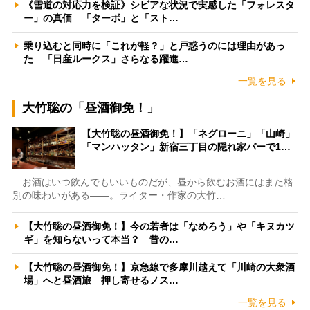
《雪道の対応力を検証》シビアな状況で実感した「フォレスタ
ー」の真価 「ターボ」と「スト…
乗り込むと同時に「これが軽？」と戸惑うのには理由があっ
た 「日産ルークス」さらなる躍進…
一覧を見る
大竹聡の「昼酒御免！」
【大竹聡の昼酒御免！】「ネグローニ」「山崎」
「マンハッタン」新宿三丁目の隠れ家バーで1…
お酒はいつ飲んでもいいものだが、昼から飲むお酒にはまた格
別の味わいがある――。ライター・作家の大竹…
【大竹聡の昼酒御免！】今の若者は「なめろう」や「キヌカツ
ギ」を知らないって本当？ 昔の…
【大竹聡の昼酒御免！】京急線で多摩川越えて「川崎の大衆酒
場」へと昼酒旅 押し寄せるノス…
一覧を見る