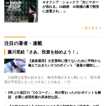
キオクシア・ショックで「次にマネー
10
が流れる」16銘柄 AI相場の裏で割安
に放置され…
一覧を見る
注目の著者・連載
藤川里絵「さあ、投資を始めよう！」
【資産運用】大災害時に慌てないために平時から
備えておきたい3つのポイント「資産の棚卸し…
大規模な災害が起きると、株式市場が大きく動いたり、取引環
境が不安定になったりすることがある。一方…
5年ぶり改訂の「CGコード」、何が変わったのかポイントを解
説 企業に成長投資の具体的な説…