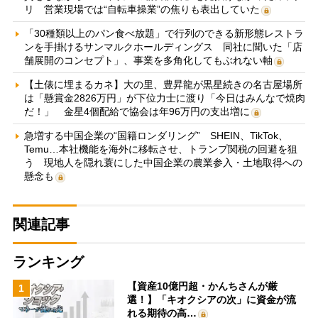
リ 営業現場では“自転車操業”の焦りも表出していた
「30種類以上のパン食べ放題」で行列のできる新形態レストラ
ンを手掛けるサンマルクホールディングス 同社に聞いた「店
舗展開のコンセプト」、事業を多角化してもぶれない軸
【土俵に埋まるカネ】大の里、豊昇龍が黒星続きの名古屋場所
は「懸賞金2826万円」が下位力士に渡り「今日はみんなで焼肉
だ！」 金星4個配給で協会は年96万円の支出増に
急増する中国企業の“国籍ロンダリング” SHEIN、TikTok、
Temu…本社機能を海外に移転させ、トランプ関税の回避を狙
う 現地人を隠れ蓑にした中国企業の農業参入・土地取得への
懸念も
関連記事
ランキング
【資産10億円超・かんちさんが厳
1
選！】「キオクシアの次」に資金が流
れる期待の高…