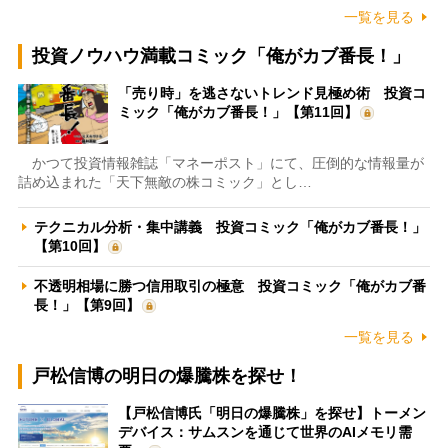
一覧を見る
投資ノウハウ満載コミック「俺がカブ番長！」
「売り時」を逃さないトレンド見極め術 投資コ
ミック「俺がカブ番長！」【第11回】
かつて投資情報雑誌「マネーポスト」にて、圧倒的な情報量が
詰め込まれた「天下無敵の株コミック」とし…
テクニカル分析・集中講義 投資コミック「俺がカブ番長！」
【第10回】
不透明相場に勝つ信用取引の極意 投資コミック「俺がカブ番
長！」【第9回】
一覧を見る
戸松信博の明日の爆騰株を探せ！
【戸松信博氏「明日の爆騰株」を探せ】トーメン
デバイス：サムスンを通じて世界のAIメモリ需