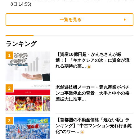
8日 14:55)
一覧を見る
ランキング
【資産10億円超・かんちさんが厳
1
選！】「キオクシアの次」に資金が流
れる期待の高…
老舗遊技機メーカー・豊丸産業がパチ
2
ンコ事業停止の背景 大手と中小の格
差拡大に拍車…
【首都圏の不動産価格「危ない駅」ラ
3
ンキング】“中古マンション売れ行き鈍
化”のワー…