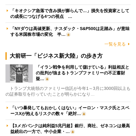
「キオクシア急落で含み損が膨らんで…」損失を投資家として
の成長につなげる4つの視点 …
「NYダウは高値更新、ナスダック・S&P500は足踏み」が意味
する米国株市場の変化 半…
一覧を見る
大前研一「ビジネス新大陸」の歩き方
「イラン戦争を利用して儲けている」利益相反と
の批判が強まるトランプファミリーの不正蓄財
疑…
トランプ大統領のファミリー信託が今年1～3月に3000回以上も
の証券取引を行っていたことが明らかになり…
「いつ暴発してもおかしくはない」イーロン・マスク氏とスペ
ースXが抱えるリスクの数々「絶対…
【3メガバンクは純利益5兆円超】銀行、商社、ゼネコンは最高
益続出の一方で、中小企業・…