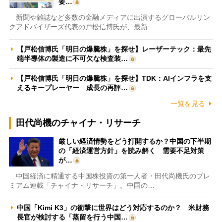
要…
新聞や雑誌など多数の金融メディアに出演するグローバルリン
クアドバイザーズ代表の戸松信博氏が、最新…
【戸松信博氏「明日の爆騰株」を探せ】レーザーテック：最先
端半導体の製造に不可欠な検査装…
【戸松信博氏「明日の爆騰株」を探せ】TDK：AIインフラを支
えるキープレーヤー 成長の再評…
一覧を見る
田代尚機のチャイナ・リサーチ
厳しい経済情勢をどう打開するか？中国の下半期
の「経済運営方針」を読み解く 需要不足対策
が…
中国経済に精通する中国株投資の第一人者・田代尚機氏のプレ
ミアム連載「チャイナ・リサーチ」。中国の…
中国「Kimi K3」の衝撃に世界はどう対応するのか？ 米財務
長官が検討する「蒸留を行う中国…