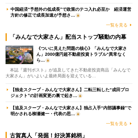
中国経済“予想外の低成長”で政策のテコ入れ必至か 経済運営
方針の修正で成長加速が予想さ…
一覧を見る
「みんなで大家さん」配当ストップ騒動の内幕
《ついに見えた問題の核心》「みんなで大家さ
ん」2000億円超不動産投資トラブル“異常なく
ら…
本誌『週刊ポスト』が追及してきた不動産投資商品「みんなで
大家さん」がいよいよ最終局面を迎えている…
【独走スクープ・みんなで大家さん】二転三転した“成田プロ
ジェクト”の計画変更の裏で起き…
【追及スクープ・みんなで大家さん】独占入手“内部議事録”で
明かされる柳瀬健一・代表の思…
一覧を見る
古賀真人「発掘！好決算銘柄」