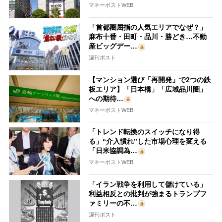
マネーポストWEB
「首都圏屈指の人気エリアでなぜ？」
麻布十番・田町・品川・勝どき…不動
産ビッグデー…
週刊ポスト
【マンション選び「再開発」で2つの鉄
板エリア】「日本橋」「広域品川圏」
への期待…
マネーポストWEB
「トレンド転換のスイッチになり得
る」“介入慣れ”した市場心理を変える
「日米協調為…
マネーポストWEB
「イラン戦争を利用して儲けている」
利益相反との批判が強まるトランプフ
ァミリーの不…
週刊ポスト