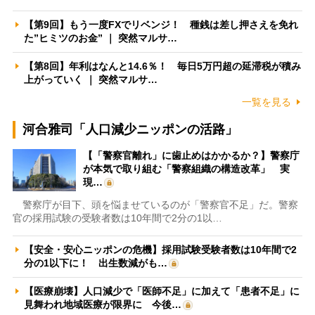
【第9回】もう一度FXでリベンジ！ 種銭は差し押さえを免れ
た”ヒミツのお金” ｜ 突然マルサ…
【第8回】年利はなんと14.6％！ 毎日5万円超の延滞税が積み
上がっていく ｜ 突然マルサ…
一覧を見る
河合雅司「人口減少ニッポンの活路」
【「警察官離れ」に歯止めはかかるか？】警察庁
が本気で取り組む「警察組織の構造改革」 実
現…
警察庁が目下、頭を悩ませているのが「警察官不足」だ。警察
官の採用試験の受験者数は10年間で2分の1以…
【安全・安心ニッポンの危機】採用試験受験者数は10年間で2
分の1以下に！ 出生数減がも…
【医療崩壊】人口減少で「医師不足」に加えて「患者不足」に
見舞われ地域医療が限界に 今後…