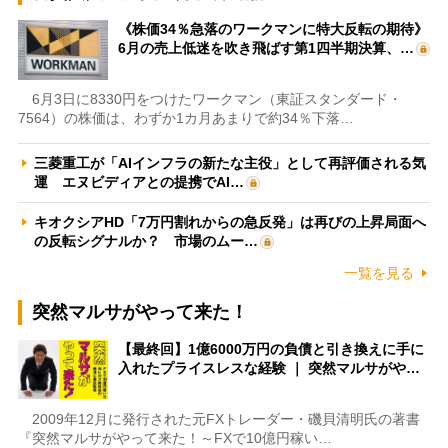
《株価34％急落のワークマンに特大反転の期待》
6月の売上低迷を吹き飛ばす第1四半期決算、…
6月3日に8330円をつけたワークマン（東証スタンダード・
7564）の株価は、わずか1カ月あまりで約34％下落…
三菱重工が「AIインフラの新たな主役」として再評価される気
運 エヌビディアとの提携でAI…
キオクシアHD「7万円割れからの急反発」は再びの上昇局面へ
の反転シグナルか？ 市場のムー…
一覧を見る
突然マルサがやって来た！
【最終回】1億6000万円の負債と引き換えに手に
入れたプライスレスな経験 ｜ 突然マルサがや…
2009年12月に発行された元FXトレーダー・磯貝清明氏の著書
『突然マルサがやって来た！～FXで10億円稼い…