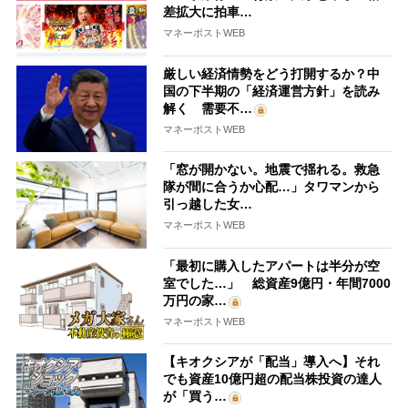
差拡大に拍車…
マネーポストWEB
厳しい経済情勢をどう打開するか？中
国の下半期の「経済運営方針」を読み
解く 需要不…
マネーポストWEB
「窓が開かない。地震で揺れる。救急
隊が間に合うか心配…」タワマンから
引っ越した女…
マネーポストWEB
「最初に購入したアパートは半分が空
室でした…」 総資産9億円・年間7000
万円の家…
マネーポストWEB
【キオクシアが「配当」導入へ】それ
でも資産10億円超の配当株投資の達人
が「買う…