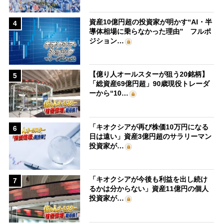
資産10億円超の投資家が明かす“AI・半
4
導体相場に乗らなかった理由” フルポ
ジション…
【億り人オールスターが狙う20銘柄】
5
「総資産69億円超」90歳現役トレーダ
ーから“10…
「キオクシアが再び株価10万円になる
6
日は遠い」資産3億円超のサラリーマン
投資家が…
「キオクシアが今後も利益を出し続け
7
るかは分からない」資産11億円の個人
投資家が…