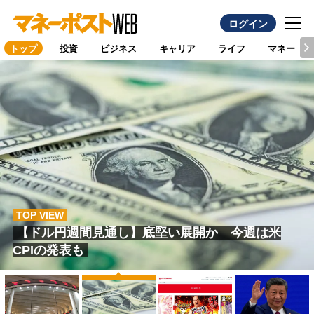
ログイン
トップ
投資
ビジネス
キャリア
ライフ
マネー
TOP VIEW
TOP VIEW
TOP VIEW
【日本株週間見通し】主力企業の決算発表は大方
老舗遊技機メーカー・豊丸産業がパチンコ事業停
厳しい経済情勢をどう打開するか？中国の下半期
TOP VIEW
【ドル円週間見通し】底堅い展開か 今週は米
一巡 今後は決算を吟味した選別物色の動きが強
止の背景 大手と中小の格差拡大に拍車をかけ
の「経済運営方針」を読み解く 需要不足対策が
CPIの発表も
まっていく公算
る“機歴重視”のホ
強化されても本土