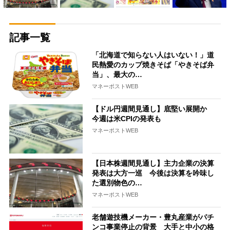
記事一覧
「北海道で知らない人はいない！」道
民熱愛のカップ焼きそば「やきそば弁
当」、最大の…
マネーポストWEB
【ドル円週間見通し】底堅い展開か
今週は米CPIの発表も
マネーポストWEB
【日本株週間見通し】主力企業の決算
発表は大方一巡 今後は決算を吟味し
た選別物色の…
マネーポストWEB
老舗遊技機メーカー・豊丸産業がパチ
ンコ事業停止の背景 大手と中小の格