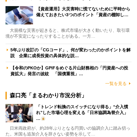
【資産運用】大災害時に慌てないために平時から
備えておきたい3つのポイント「資産の棚卸し…
大規模な災害が起きると、株式市場が大きく動いたり、取引環
境が不安定になったりすることがある。一方…
5年ぶり改訂の「CGコード」、何が変わったのかポイントを解
説 企業に成長投資の具体的な説…
【令和のPKOか】GPIFをめぐる片山財務相の「円資産への投
資拡大」発言の波紋 「国債重視」…
一覧を見る
森口亮「まるわかり市況分析」
「トレンド転換のスイッチになり得る」“介入慣
れ”した市場心理を変える「日米協調為替介入」
…
日米両政府が、約28年ぶりとなる円買いの協調介入に踏み切っ
た。米国も追加介入を辞さない姿勢を示して…