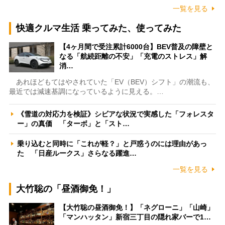
一覧を見る
快適クルマ生活 乗ってみた、使ってみた
【4ヶ月間で受注累計6000台】BEV普及の障壁と
なる「航続距離の不安」「充電のストレス」解
消…
あれほどもてはやされていた「EV（BEV）シフト」の潮流も、
最近では減速基調になっているように見える。…
《雪道の対応力を検証》シビアな状況で実感した「フォレスタ
ー」の真価 「ターボ」と「スト…
乗り込むと同時に「これが軽？」と戸惑うのには理由があっ
た 「日産ルークス」さらなる躍進…
一覧を見る
大竹聡の「昼酒御免！」
【大竹聡の昼酒御免！】「ネグローニ」「山崎」
「マンハッタン」新宿三丁目の隠れ家バーで1…