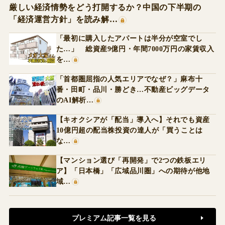
厳しい経済情勢をどう打開するか？中国の下半期の
「経済運営方針」を読み解…
「最初に購入したアパートは半分が空室でし
た…」 総資産9億円・年間7000万円の家賃収入
を…
「首都圏屈指の人気エリアでなぜ？」麻布十
番・田町・品川・勝どき…不動産ビッグデータ
のAI解析…
【キオクシアが「配当」導入へ】それでも資産
10億円超の配当株投資の達人が「買うことは
な…
【マンション選び「再開発」で2つの鉄板エリ
ア】「日本橋」「広域品川圏」への期待が他地
域…
プレミアム記事一覧を見る