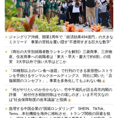
ジャングリア沖縄、開業1周年で「経済効果494億円」の大きな
ミスリード 事業の苦戦を覆い隠す“不透明すぎる巨大な数字”
《商社の大学別就職者数ランキングを解剖》三菱商事、三井物
産、住友商事への就職者は「東大・早大・慶大で約6割」の現
実 3大学以外で強い大学はどこか
「30種類以上のパン食べ放題」で行列のできる新形態レストラ
ンを手掛けるサンマルクホールディングス 同社に聞いた「店
舗展開のコンセプト」、事業を多角化してもぶれない軸
「何がやりたいのか分からない」竹中平蔵氏が語る高市内閣の
評価 「給付付き税額控除はその場しのぎ」いま不可欠なの
は“社会保障制度の改革議論”と指摘
急増する中国企業の“国籍ロンダリング” SHEIN、TikTok、
Temu…本社機能を海外に移転させ、トランプ関税の回避を狙