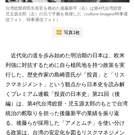
台湾総督府民生長官を務めた後藤新平（右）は第4代台湾総督・
児玉源太郎（左）の元で手腕を発揮した（culture-images/時事通
信フォト、時事通信フォト）
写真1枚
近代化の道を歩み始めた明治期の日本は、欧米
列強に対抗するために自ら植民地を持つ政策を実
行した。歴史作家の島崎晋氏が「投資」と「リス
クマネジメント」という観点から日本史を読み解
くプレミアム連載「投資の日本史」第21回（後
編）は、第4代台湾総督・児玉源太郎のもとで台湾
統治の舵取りを担った後藤新平の業績を振り返
る。後藤らが採用した「アメとムチ」を使い分け
る政策は、台湾の安定化を図るリスクマネジメン