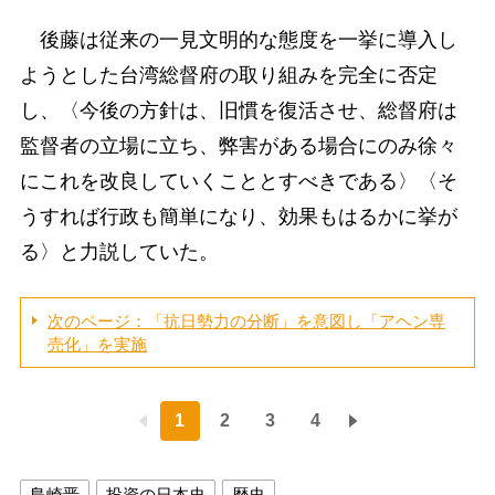
後藤は従来の一見文明的な態度を一挙に導入し
ようとした台湾総督府の取り組みを完全に否定
し、〈今後の方針は、旧慣を復活させ、総督府は
監督者の立場に立ち、弊害がある場合にのみ徐々
にこれを改良していくこととすべきである〉〈そ
うすれば行政も簡単になり、効果もはるかに挙が
る〉と力説していた。
次のページ：「抗日勢力の分断」を意図し「アヘン専
売化」を実施
1
2
3
4
島崎晋
投資の日本史
歴史