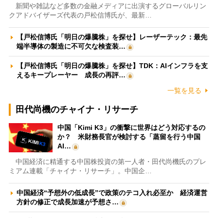
新聞や雑誌など多数の金融メディアに出演するグローバルリン
クアドバイザーズ代表の戸松信博氏が、最新…
【戸松信博氏「明日の爆騰株」を探せ】レーザーテック：最先
端半導体の製造に不可欠な検査装…
【戸松信博氏「明日の爆騰株」を探せ】TDK：AIインフラを支
えるキープレーヤー 成長の再評…
一覧を見る
田代尚機のチャイナ・リサーチ
中国「Kimi K3」の衝撃に世界はどう対応するの
か？ 米財務長官が検討する「蒸留を行う中国
AI…
中国経済に精通する中国株投資の第一人者・田代尚機氏のプレ
ミアム連載「チャイナ・リサーチ」。中国企…
中国経済“予想外の低成長”で政策のテコ入れ必至か 経済運営
方針の修正で成長加速が予想さ…