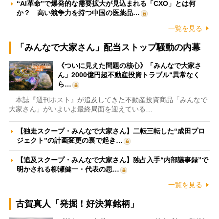
“AI革命”で爆発的な需要拡大が見込まれる「CXO」とは何
か？ 高い競争力を持つ中国の医薬品…
一覧を見る
「みんなで大家さん」配当ストップ騒動の内幕
《ついに見えた問題の核心》「みんなで大家さ
ん」2000億円超不動産投資トラブル“異常なく
ら…
本誌『週刊ポスト』が追及してきた不動産投資商品「みんなで
大家さん」がいよいよ最終局面を迎えている…
【独走スクープ・みんなで大家さん】二転三転した“成田プロ
ジェクト”の計画変更の裏で起き…
【追及スクープ・みんなで大家さん】独占入手“内部議事録”で
明かされる柳瀬健一・代表の思…
一覧を見る
古賀真人「発掘！好決算銘柄」