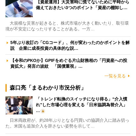
【資産運用】大災害時に慌てないために平時から
備えておきたい3つのポイント「資産の棚卸し…
大規模な災害が起きると、株式市場が大きく動いたり、取引環
境が不安定になったりすることがある。一方…
5年ぶり改訂の「CGコード」、何が変わったのかポイントを解
説 企業に成長投資の具体的な説…
【令和のPKOか】GPIFをめぐる片山財務相の「円資産への投
資拡大」発言の波紋 「国債重視」…
一覧を見る
森口亮「まるわかり市況分析」
「トレンド転換のスイッチになり得る」“介入慣
れ”した市場心理を変える「日米協調為替介入」
…
日米両政府が、約28年ぶりとなる円買いの協調介入に踏み切っ
た。米国も追加介入を辞さない姿勢を示して…