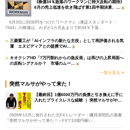
《株価34％急落のワークマンに特大反転の期待》
6月の売上低迷を吹き飛ばす第1四半期決算、…
6月3日に8330円をつけたワークマン（東証スタンダード・
7564）の株価は、わずか1カ月あまりで約34％下落…
三菱重工が「AIインフラの新たな主役」として再評価される気
運 エヌビディアとの提携でAI…
キオクシアHD「7万円割れからの急反発」は再びの上昇局面へ
の反転シグナルか？ 市場のムー…
一覧を見る
突然マルサがやって来た！
【最終回】1億6000万円の負債と引き換えに手に
入れたプライスレスな経験 ｜ 突然マルサがや…
2009年12月に発行された元FXトレーダー・磯貝清明氏の著書
『突然マルサがやって来た！～FXで10億円稼い…