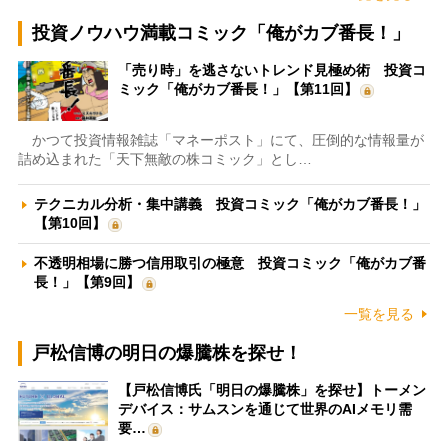
投資ノウハウ満載コミック「俺がカブ番長！」
「売り時」を逃さないトレンド見極め術 投資コ
ミック「俺がカブ番長！」【第11回】
かつて投資情報雑誌「マネーポスト」にて、圧倒的な情報量が
詰め込まれた「天下無敵の株コミック」とし…
テクニカル分析・集中講義 投資コミック「俺がカブ番長！」
【第10回】
不透明相場に勝つ信用取引の極意 投資コミック「俺がカブ番
長！」【第9回】
一覧を見る
戸松信博の明日の爆騰株を探せ！
【戸松信博氏「明日の爆騰株」を探せ】トーメン
デバイス：サムスンを通じて世界のAIメモリ需
要…