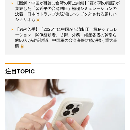
【図解：中国が目論む台湾の海上封鎖】“霞が関の頭脳”が
集結した「習近平の台湾制圧」極秘シミュレーションの
決着 日本はトランプ大統領にハシゴを外される厳しい
シナリオも
【独占入手】「2025年に中国が台湾制圧」極秘シミュレ
ーション 閣僚経験者、防衛、外務、経産各省の幹部ら
約50人が政策討議、中国軍の台湾海峡封鎖が招く重大事
態
注目TOPIC