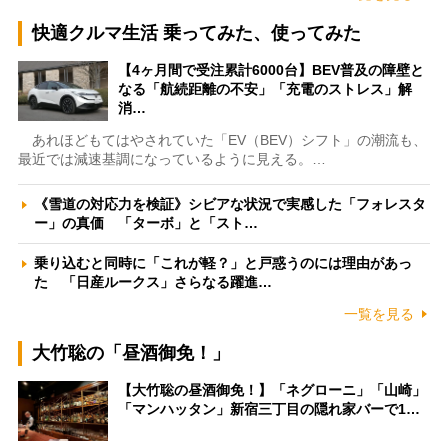
快適クルマ生活 乗ってみた、使ってみた
【4ヶ月間で受注累計6000台】BEV普及の障壁と
なる「航続距離の不安」「充電のストレス」解
消…
あれほどもてはやされていた「EV（BEV）シフト」の潮流も、
最近では減速基調になっているように見える。…
《雪道の対応力を検証》シビアな状況で実感した「フォレスタ
ー」の真価 「ターボ」と「スト…
乗り込むと同時に「これが軽？」と戸惑うのには理由があっ
た 「日産ルークス」さらなる躍進…
一覧を見る
大竹聡の「昼酒御免！」
【大竹聡の昼酒御免！】「ネグローニ」「山崎」
「マンハッタン」新宿三丁目の隠れ家バーで1…