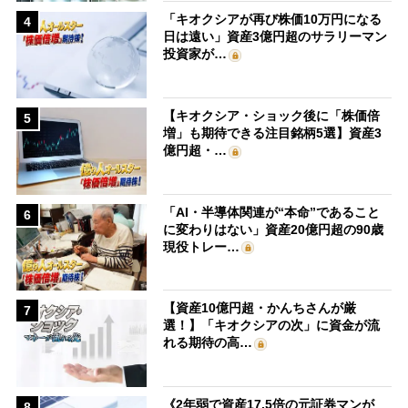
「キオクシアが再び株価10万円になる
4
日は遠い」資産3億円超のサラリーマン
投資家が…
【キオクシア・ショック後に「株価倍
5
増」も期待できる注目銘柄5選】資産3
億円超・…
「AI・半導体関連が“本命”であること
6
に変わりはない」資産20億円超の90歳
現役トレー…
【資産10億円超・かんちさんが厳
7
選！】「キオクシアの次」に資金が流
れる期待の高…
《2年弱で資産17.5倍の元証券マンが
8