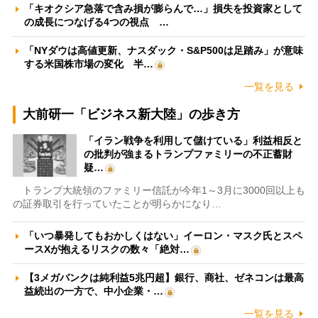
「キオクシア急落で含み損が膨らんで…」損失を投資家として
の成長につなげる4つの視点 …
「NYダウは高値更新、ナスダック・S&P500は足踏み」が意味
する米国株市場の変化 半…
一覧を見る
大前研一「ビジネス新大陸」の歩き方
「イラン戦争を利用して儲けている」利益相反と
の批判が強まるトランプファミリーの不正蓄財
疑…
トランプ大統領のファミリー信託が今年1～3月に3000回以上も
の証券取引を行っていたことが明らかになり…
「いつ暴発してもおかしくはない」イーロン・マスク氏とスペ
ースXが抱えるリスクの数々「絶対…
【3メガバンクは純利益5兆円超】銀行、商社、ゼネコンは最高
益続出の一方で、中小企業・…
一覧を見る