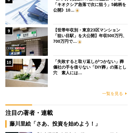
「キオクシア急落で次に狙う」5銘柄を
公開》10…
【世帯年収別・東京23区マンション
9
「狙い目駅」を大公開】年収500万円、
700万円で…
「失敗すると取り返しがつかない」葬
10
儀社の手を借りない「DIY葬」の落とし
穴 素人には…
一覧を見る
注目の著者・連載
藤川里絵「さあ、投資を始めよう！」