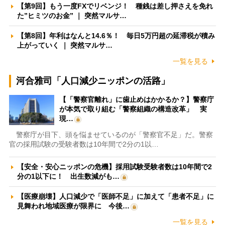
【第9回】もう一度FXでリベンジ！ 種銭は差し押さえを免れ
た”ヒミツのお金” ｜ 突然マルサ…
【第8回】年利はなんと14.6％！ 毎日5万円超の延滞税が積み
上がっていく ｜ 突然マルサ…
一覧を見る
河合雅司「人口減少ニッポンの活路」
【「警察官離れ」に歯止めはかかるか？】警察庁
が本気で取り組む「警察組織の構造改革」 実
現…
警察庁が目下、頭を悩ませているのが「警察官不足」だ。警察
官の採用試験の受験者数は10年間で2分の1以…
【安全・安心ニッポンの危機】採用試験受験者数は10年間で2
分の1以下に！ 出生数減がも…
【医療崩壊】人口減少で「医師不足」に加えて「患者不足」に
見舞われ地域医療が限界に 今後…
一覧を見る