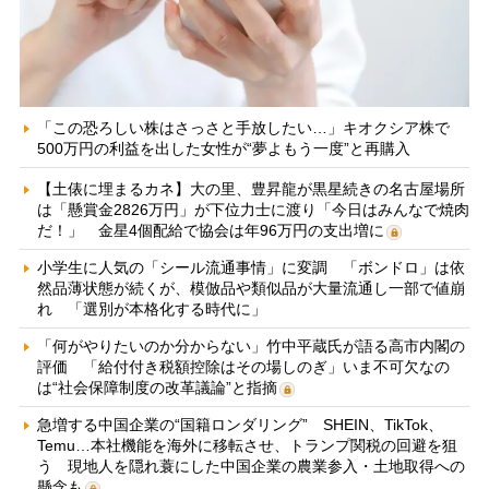
「この恐ろしい株はさっさと手放したい…」キオクシア株で
500万円の利益を出した女性が“夢よもう一度”と再購入
【土俵に埋まるカネ】大の里、豊昇龍が黒星続きの名古屋場所
は「懸賞金2826万円」が下位力士に渡り「今日はみんなで焼肉
だ！」 金星4個配給で協会は年96万円の支出増に
小学生に人気の「シール流通事情」に変調 「ボンドロ」は依
然品薄状態が続くが、模倣品や類似品が大量流通し一部で値崩
れ 「選別が本格化する時代に」
「何がやりたいのか分からない」竹中平蔵氏が語る高市内閣の
評価 「給付付き税額控除はその場しのぎ」いま不可欠なの
は“社会保障制度の改革議論”と指摘
急増する中国企業の“国籍ロンダリング” SHEIN、TikTok、
Temu…本社機能を海外に移転させ、トランプ関税の回避を狙
う 現地人を隠れ蓑にした中国企業の農業参入・土地取得への
懸念も