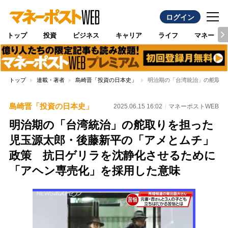
ログイン
トップ
投資
ビジネス
キャリア
ライフ
マネー
トップ
連載・著者
島崎晋「投資の日本史」
明治期の「台湾統治」の舵取り
島崎晋「投資の日本史」
2025.06.15 16:02
マネーポストWEB
明治期の「台湾統治」の舵取りを担った
児玉源太郎・後藤新平の「アメとムチ」
政策 抗日ゲリラを沈静化させるために
「アヘン専売化」を採用した意味