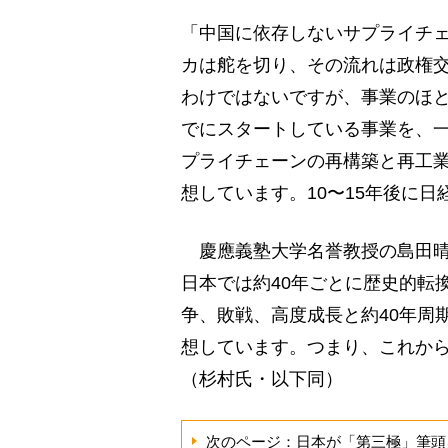
「中国に依存しないサプライチ
カは舵を切り、その流れは政権
わけではないですが、事業のほ
でにスタートしている事業を、
プライチェーンの再構築と再工業
想しています。10〜15年後に
慶應義塾大学名誉教授の島田晴
日本では約40年ごとに歴史的転
争、敗戦、高度成長と約40年周
想しています。つまり、これから
（杉村氏・以下同）
次のページ：日本が「第三極」筆頭