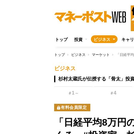
トップ
投資
ビジネス
キャリ
トップ
ビジネス
マーケット
ビジネス
杉村太蔵氏が伝授する「骨太」投
1
4
＃
～
＃
有料会員限定
「日経平均8万円