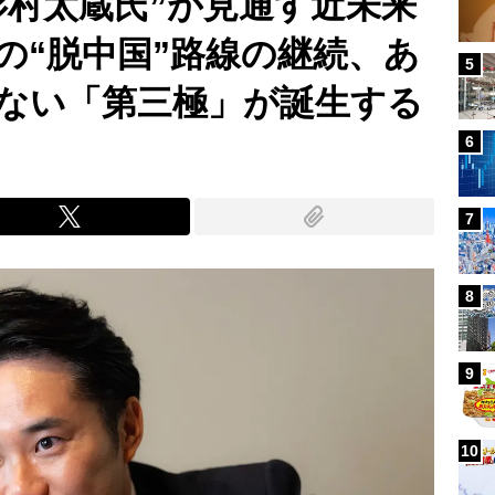
杉村太蔵氏”が見通す近未来
の“脱中国”路線の継続、あ
5
ない「第三極」が誕生する
6
7
8
9
10