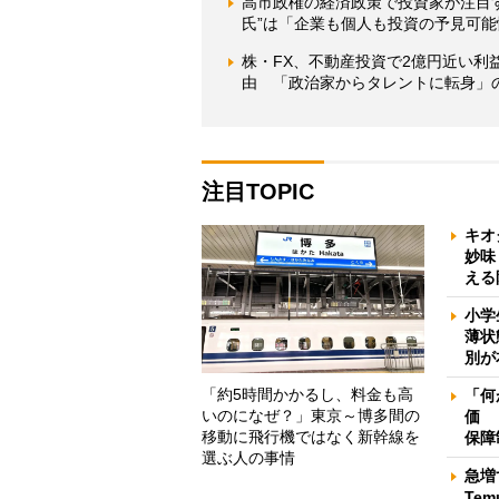
高市政権の経済政策で投資家が注目
氏”は「企業も個人も投資の予見可
株・FX、不動産投資で2億円近い
由 「政治家からタレントに転身」
注目TOPIC
キオ
妙味
える
小学
薄状
別が
「約5時間かかるし、料金も高
「何
いのになぜ？」東京～博多間の
価 
移動に飛行機ではなく新幹線を
保障
選ぶ人の事情
急増
Te