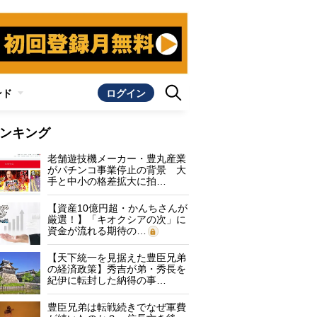
ンド
ログイン
ンキング
老舗遊技機メーカー・豊丸産業
がパチンコ事業停止の背景 大
手と中小の格差拡大に拍…
【資産10億円超・かんちさんが
厳選！】「キオクシアの次」に
資金が流れる期待の…
【天下統一を見据えた豊臣兄弟
の経済政策】秀吉が弟・秀長を
紀伊に転封した納得の事…
豊臣兄弟は転戦続きでなぜ軍費