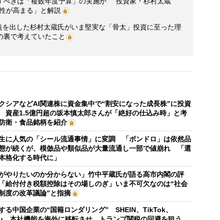
すべきは「複数年度予算」の実施か “投資家・杉村太蔵
能性が高まる」と解説
利益を出した杉村太蔵氏がいま堅実な「骨太」投資に至った理
の裏で考えていたこと
クシアなどAI関連株に資金集中で“割安になった成長株”に投資
 資産1.5億円超の坂本慎太郎さんが「絶好の仕込み時」と考
防衛・食品銘柄を紹介
生に人気の「シール流通事情」に変調 「ボンドロ」は依然品
態が続くが、模倣品や類似品が大量流通し一部で値崩れ 「選
本格化する時代に」
がやりたいのか分からない」竹中平蔵氏が語る高市内閣の評
「給付付き税額控除はその場しのぎ」いま不可欠なのは“社会
制度の改革議論”と指摘
する中国企業の“国籍ロンダリング” SHEIN、TikTok、
mu…本社機能を海外に移転させ、トランプ関税の回避を狙う