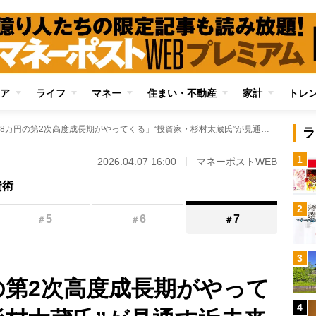
ア
ライフ
マネー
住まい・不動産
家計
トレ
「日経平均8万円の第2次高度成長期がやってくる」“投資家・杉村太蔵氏”が見通す近未来予想図 アメリカの“脱中国”路線の継続、あるいは米中に頼らない「第三極」が誕生するシナリオも
ラ
1
2026.04.07 16:00
マネーポストWEB
資術
2
5
6
7
＃
＃
＃
3
の第2次高度成長期がやって
4