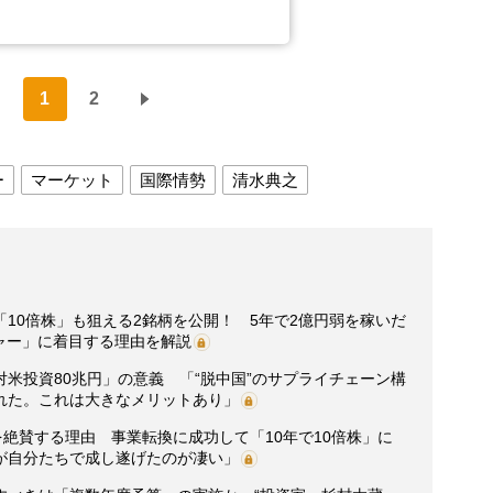
1
2
ー
マーケット
国際情勢
清水典之
10倍株」も狙える2銘柄を公開！ 5年で2億円弱を稼いだ
ャー」に着目する理由を解説
米投資80兆円」の意義 「“脱中国”のサプライチェーン構
れた。これは大きなメリットあり」
を絶賛する理由 事業転換に成功して「10年で10倍株」に
が自分たちで成し遂げたのが凄い」