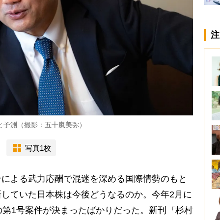
注
と予測（撮影：五十嵐美弥）
写真1枚
による武力応酬で混迷を深める国際情勢のもと
していた日本株は今後どうなるのか。今年2月に
の第1号案件が決まったばかりだった。新刊『杉村