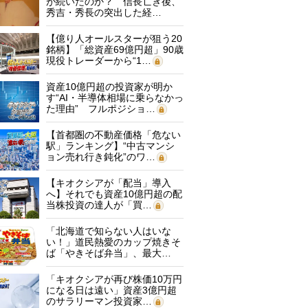
が続いたのか？ 信長亡き後、
秀吉・秀長の突出した経…
【億り人オールスターが狙う20
銘柄】「総資産69億円超」90歳
現役トレーダーから“1…
資産10億円超の投資家が明か
す“AI・半導体相場に乗らなかっ
た理由” フルポジショ…
【首都圏の不動産価格「危ない
駅」ランキング】“中古マンシ
ョン売れ行き鈍化”のワ…
【キオクシアが「配当」導入
へ】それでも資産10億円超の配
当株投資の達人が「買…
「北海道で知らない人はいな
い！」道民熱愛のカップ焼きそ
ば「やきそば弁当」、最大…
「キオクシアが再び株価10万円
になる日は遠い」資産3億円超
のサラリーマン投資家…