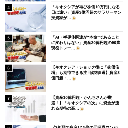
「キオクシアが再び株価10万円になる
4
日は遠い」資産3億円超のサラリーマン
投資家が…
「AI・半導体関連が“本命”であること
5
に変わりはない」資産20億円超の90歳
現役トレー…
【キオクシア・ショック後に「株価倍
6
増」も期待できる注目銘柄5選】資産3
億円超・…
【資産10億円超・かんちさんが厳
7
選！】「キオクシアの次」に資金が流
れる期待の高…
《2年弱で資産17.5倍の元証券マンが