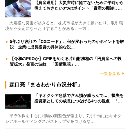
【資産運用】大災害時に慌てないために平時から
備えておきたい3つのポイント「資産の棚卸し…
大規模な災害が起きると、株式市場が大きく動いたり、取引環
境が不安定になったりすることがある。一方…
5年ぶり改訂の「CGコード」、何が変わったのかポイントを解
説 企業に成長投資の具体的な説…
【令和のPKOか】GPIFをめぐる片山財務相の「円資産への投
資拡大」発言の波紋 「国債重視」…
一覧を見る
森口亮「まるわかり市況分析」
「キオクシア急落で含み損が膨らんで…」損失を
投資家としての成長につなげる4つの視点 「…
半導体株を中心に相場の調整色が強まり、7月中旬にはキオク
シアホールディングスがストップ安をつけるな…