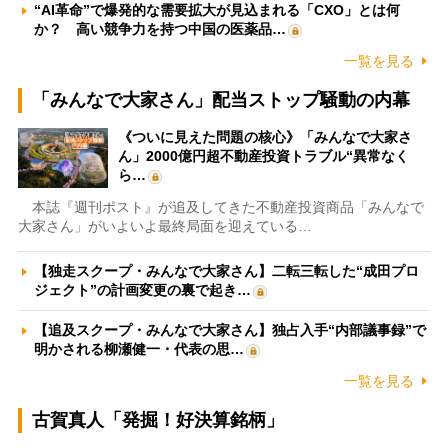
“AI革命”で爆発的な需要拡大が見込まれる「CXO」とは何
か？ 高い競争力を持つ中国の医薬品…
一覧を見る
「みんなで大家さん」配当ストップ騒動の内幕
《ついに見えた問題の核心》「みんなで大家さ
ん」2000億円超不動産投資トラブル“異常なく
ら…
本誌『週刊ポスト』が追及してきた不動産投資商品「みんなで
大家さん」がいよいよ最終局面を迎えている…
【独走スクープ・みんなで大家さん】二転三転した“成田プロ
ジェクト”の計画変更の裏で起き…
【追及スクープ・みんなで大家さん】独占入手“内部議事録”で
明かされる柳瀬健一・代表の思…
一覧を見る
古賀真人「発掘！好決算銘柄」