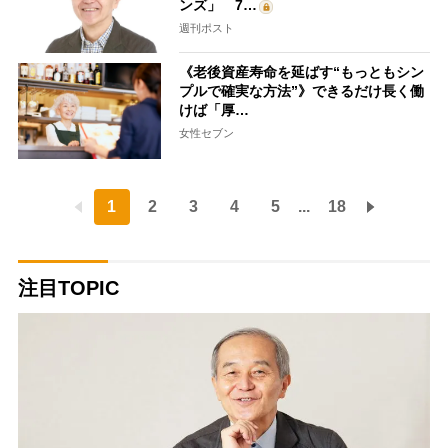
ンズ」 7…
週刊ポスト
《老後資産寿命を延ばす“もっともシン
プルで確実な方法”》できるだけ長く働
けば「厚…
女性セブン
1
2
3
4
5
...
18
注目TOPIC