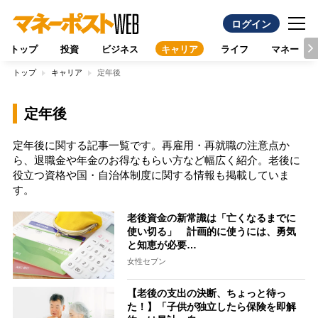
ログイン
トップ
投資
ビジネス
キャリア
ライフ
マネー
トップ
キャリア
定年後
定年後
定年後に関する記事一覧です。再雇用・再就職の注意点か
ら、退職金や年金のお得なもらい方など幅広く紹介。老後に
役立つ資格や国・自治体制度に関する情報も掲載していま
す。
老後資金の新常識は「亡くなるまでに
使い切る」 計画的に使うには、勇気
と知恵が必要…
女性セブン
【老後の支出の決断、ちょっと待っ
た！】「子供が独立したら保険を即解