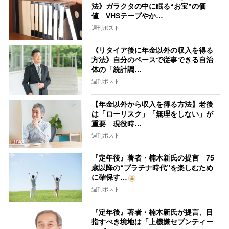
法》ガラクタの中に眠る“お宝”の価
値 VHSテープやか…
週刊ポスト
《リタイア後に年金以外の収入を得る
方法》自分のペースで従事できる自治
体の「統計調…
週刊ポスト
【年金以外から収入を得る方法】老後
は「ローリスク」「無理をしない」が
重要 現役時…
週刊ポスト
『定年後』著者・楠木新氏の提言 75
歳以降の“プラチナ時代”を楽しむため
に確保す…
週刊ポスト
『定年後』著者・楠木新氏が提言、目
指すべき境地は「上機嫌セブンティー