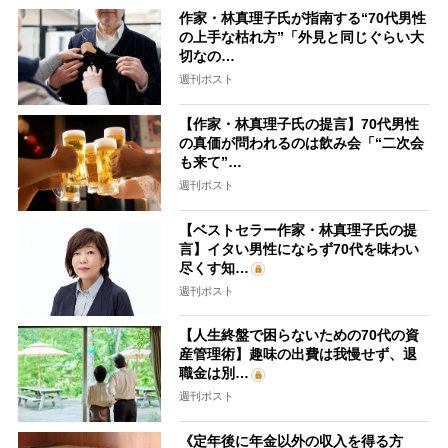
作家・林真理子氏が指南する“70代男性
の上手な枯れ方”「外見と同じぐらい大
切なの…
週刊ポスト
【作家・林真理子氏の提言】70代男性
の真価が問われるのは飲み会「“二次会
も来て”…
週刊ポスト
【ベストセラー作家・林真理子氏の提
言】イタい男性にならず70代を味わい
尽くす知…
週刊ポスト
【人生終盤で困らないための70代の資
産管理術】趣味の出費は我慢せず、退
職金は別…
週刊ポスト
《定年後に年金以外の収入を得る方