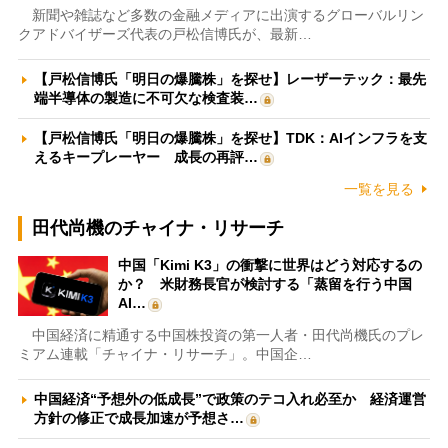
新聞や雑誌など多数の金融メディアに出演するグローバルリン
クアドバイザーズ代表の戸松信博氏が、最新…
【戸松信博氏「明日の爆騰株」を探せ】レーザーテック：最先
端半導体の製造に不可欠な検査装…
【戸松信博氏「明日の爆騰株」を探せ】TDK：AIインフラを支
えるキープレーヤー 成長の再評…
一覧を見る
田代尚機のチャイナ・リサーチ
中国「Kimi K3」の衝撃に世界はどう対応するの
か？ 米財務長官が検討する「蒸留を行う中国
AI…
中国経済に精通する中国株投資の第一人者・田代尚機氏のプレ
ミアム連載「チャイナ・リサーチ」。中国企…
中国経済“予想外の低成長”で政策のテコ入れ必至か 経済運営
方針の修正で成長加速が予想さ…