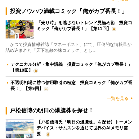
投資ノウハウ満載コミック「俺がカブ番長！」
「売り時」を逃さないトレンド見極め術 投資コ
ミック「俺がカブ番長！」【第11回】
かつて投資情報雑誌「マネーポスト」にて、圧倒的な情報量が
詰め込まれた「天下無敵の株コミック」とし…
テクニカル分析・集中講義 投資コミック「俺がカブ番長！」
【第10回】
不透明相場に勝つ信用取引の極意 投資コミック「俺がカブ番
長！」【第9回】
一覧を見る
戸松信博の明日の爆騰株を探せ！
【戸松信博氏「明日の爆騰株」を探せ】トーメン
デバイス：サムスンを通じて世界のAIメモリ需
要…