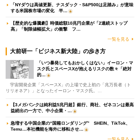
「NYダウは高値更新、ナスダック・S&P500は足踏み」が意味
する米国株市場の変化 半…
【歴史的な爆騰劇】時価総額10兆円企業が「2連続ストップ
高」「制限値幅拡大」の衝撃 フ…
一覧を見る
大前研一「ビジネス新大陸」の歩き方
「いつ暴発してもおかしくはない」イーロン・マ
スク氏とスペースXが抱えるリスクの数々「絶対
的…
宇宙開発企業「スペースX」の上場で史上初の「兆万長者（ト
リリオネア）」となったイーロン・マスク氏。…
【3メガバンクは純利益5兆円超】銀行、商社、ゼネコンは最高
益続出の一方で、中小企業・…
急増する中国企業の“国籍ロンダリング” SHEIN、TikTok、
Temu…本社機能を海外に移転させ…
一覧を見る