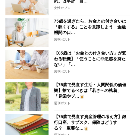
約」は早計 自…
女性セブン
75歳を過ぎたら、お金との付き合いは
「狭くする」ことを意識しよう 金融
機関の口…
週刊ポスト
【65歳は「お金との付き合い方」が変
わる転機】「使うことに罪悪感を持た
ない」「…
週刊ポスト
【75歳で見直す生活・人間関係の価値
観】捨てるべきは「若さへの執着」
「見栄やプ…
週刊ポスト
【75歳で見直す資産管理の考え方】銀
行口座、サブスク、保険はどうす
る？ 重要な…
週刊ポスト