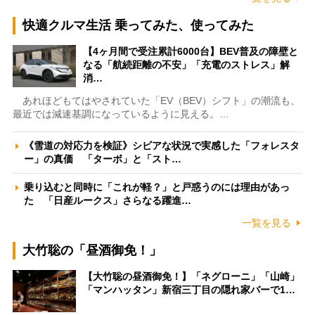
快適クルマ生活 乗ってみた、使ってみた
【4ヶ月間で受注累計6000台】BEV普及の障壁と
なる「航続距離の不安」「充電のストレス」解
消…
あれほどもてはやされていた「EV（BEV）シフト」の潮流も、
最近では減速基調になっているように見える。…
《雪道の対応力を検証》シビアな状況で実感した「フォレスタ
ー」の真価 「ターボ」と「スト…
乗り込むと同時に「これが軽？」と戸惑うのには理由があっ
た 「日産ルークス」さらなる躍進…
一覧を見る
大竹聡の「昼酒御免！」
【大竹聡の昼酒御免！】「ネグローニ」「山崎」
「マンハッタン」新宿三丁目の隠れ家バーで1…