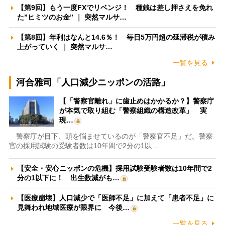
【第9回】もう一度FXでリベンジ！ 種銭は差し押さえを免れ
た”ヒミツのお金” ｜ 突然マルサ…
【第8回】年利はなんと14.6％！ 毎日5万円超の延滞税が積み
上がっていく ｜ 突然マルサ…
一覧を見る
河合雅司「人口減少ニッポンの活路」
【「警察官離れ」に歯止めはかかるか？】警察庁
が本気で取り組む「警察組織の構造改革」 実
現…
警察庁が目下、頭を悩ませているのが「警察官不足」だ。警察
官の採用試験の受験者数は10年間で2分の1以…
【安全・安心ニッポンの危機】採用試験受験者数は10年間で2
分の1以下に！ 出生数減がも…
【医療崩壊】人口減少で「医師不足」に加えて「患者不足」に
見舞われ地域医療が限界に 今後…
一覧を見る