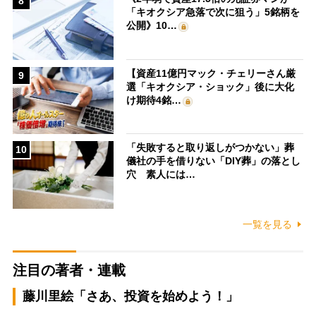
8
「キオクシア急落で次に狙う」5銘柄を
公開》10…
【資産11億円マック・チェリーさん厳
9
選「キオクシア・ショック」後に大化
け期待4銘…
「失敗すると取り返しがつかない」葬
10
儀社の手を借りない「DIY葬」の落とし
穴 素人には…
一覧を見る
注目の著者・連載
藤川里絵「さあ、投資を始めよう！」