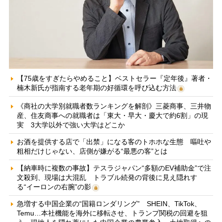
【75歳をすぎたらやめること】ベストセラー『定年後』著者・
楠木新氏が指南する老年期の好循環を呼び込む方法
《商社の大学別就職者数ランキングを解剖》三菱商事、三井物
産、住友商事への就職者は「東大・早大・慶大で約6割」の現
実 3大学以外で強い大学はどこか
お酒を提供する店で「出禁」になる客のトホホな生態 嘔吐や
粗相だけじゃない、店側が嫌がる“最悪の客”とは
【納車時に複数の事故】テスラジャパン“多額のEV補助金”で注
文殺到、現場は大混乱 トラブル続発の背後に見え隠れす
る“イーロンの右腕”の影
急増する中国企業の“国籍ロンダリング” SHEIN、TikTok、
Temu…本社機能を海外に移転させ、トランプ関税の回避を狙