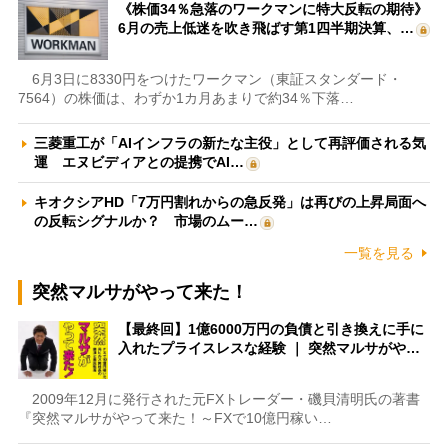
《株価34％急落のワークマンに特大反転の期待》
6月の売上低迷を吹き飛ばす第1四半期決算、…
6月3日に8330円をつけたワークマン（東証スタンダード・
7564）の株価は、わずか1カ月あまりで約34％下落…
三菱重工が「AIインフラの新たな主役」として再評価される気
運 エヌビディアとの提携でAI…
キオクシアHD「7万円割れからの急反発」は再びの上昇局面へ
の反転シグナルか？ 市場のムー…
一覧を見る
突然マルサがやって来た！
【最終回】1億6000万円の負債と引き換えに手に
入れたプライスレスな経験 ｜ 突然マルサがや…
2009年12月に発行された元FXトレーダー・磯貝清明氏の著書
『突然マルサがやって来た！～FXで10億円稼い…