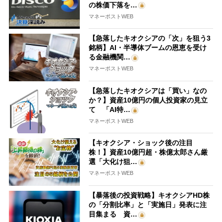
の株価下落を…
マネーポストWEB
【急落したキオクシアの「次」を狙う3
銘柄】AI・半導体ブームの恩恵を受け
る金融機関…
マネーポストWEB
【急落したキオクシアは「買い」なの
か？】資産10億円の個人投資家の見立
て 「AI特…
マネーポストWEB
【キオクシア・ショック後の注目
株！】資産10億円超・株億太郎さん厳
選「大化け狙…
マネーポストWEB
【暴落後の投資戦略】キオクシアHD株
の「分割比率」と「実施日」発表に注
目集まる 資…