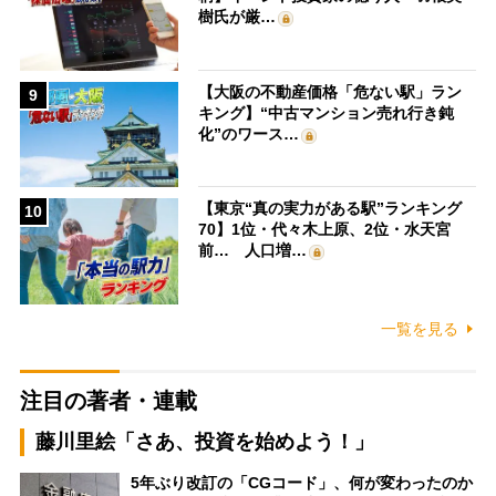
樹氏が厳…
【大阪の不動産価格「危ない駅」ラン
9
キング】“中古マンション売れ行き鈍
化”のワース…
【東京“真の実力がある駅”ランキング
10
70】1位・代々木上原、2位・水天宮
前… 人口増…
一覧を見る
注目の著者・連載
藤川里絵「さあ、投資を始めよう！」
5年ぶり改訂の「CGコード」、何が変わったのか