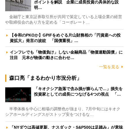
ポイントを解説 企業に成長投資の具体的な説
明…
金融庁と東京証券取引所が共同で策定している上場企業の経営
や取締役会のあり方を定める「コーポレート…
【令和のPKOか】GPIFをめぐる片山財務相の「円資産への投
資拡大」発言の波紋 「国債重視」…
インフレでも「物価負け」しない金融商品「物価連動国債」に
注目 元本が物価の動きに合わせ…
一覧を見る
森口亮「まるわかり市況分析」
「キオクシア急落で含み損が膨らんで…」損失を
投資家としての成長につなげる4つの視点 「…
半導体株を中心に相場の調整色が強まり、7月中旬にはキオク
シアホールディングスがストップ安をつけるな…
「NYダウは高値更新、ナスダック・S&P500は足踏み」が意味