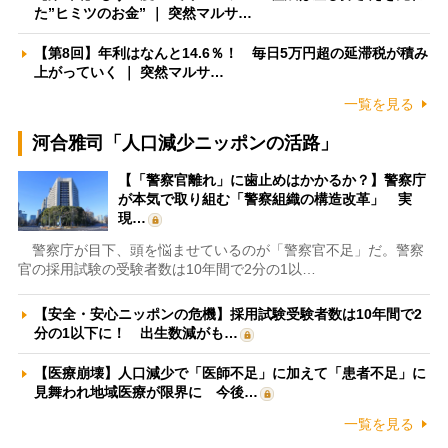
た”ヒミツのお金” ｜ 突然マルサ…
【第8回】年利はなんと14.6％！ 毎日5万円超の延滞税が積み
上がっていく ｜ 突然マルサ…
一覧を見る
河合雅司「人口減少ニッポンの活路」
【「警察官離れ」に歯止めはかかるか？】警察庁
が本気で取り組む「警察組織の構造改革」 実
現…
警察庁が目下、頭を悩ませているのが「警察官不足」だ。警察
官の採用試験の受験者数は10年間で2分の1以…
【安全・安心ニッポンの危機】採用試験受験者数は10年間で2
分の1以下に！ 出生数減がも…
【医療崩壊】人口減少で「医師不足」に加えて「患者不足」に
見舞われ地域医療が限界に 今後…
一覧を見る