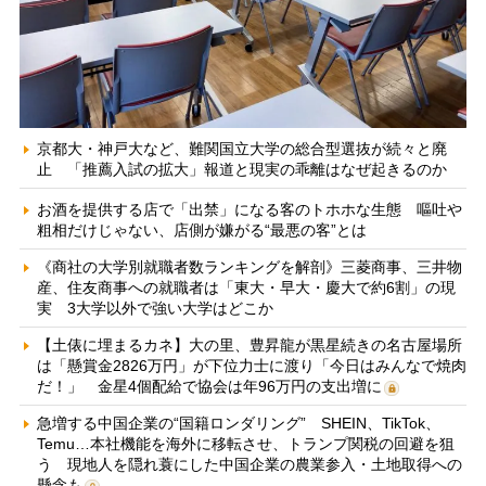
京都大・神戸大など、難関国立大学の総合型選抜が続々と廃
止 「推薦入試の拡大」報道と現実の乖離はなぜ起きるのか
お酒を提供する店で「出禁」になる客のトホホな生態 嘔吐や
粗相だけじゃない、店側が嫌がる“最悪の客”とは
《商社の大学別就職者数ランキングを解剖》三菱商事、三井物
産、住友商事への就職者は「東大・早大・慶大で約6割」の現
実 3大学以外で強い大学はどこか
【土俵に埋まるカネ】大の里、豊昇龍が黒星続きの名古屋場所
は「懸賞金2826万円」が下位力士に渡り「今日はみんなで焼肉
だ！」 金星4個配給で協会は年96万円の支出増に
急増する中国企業の“国籍ロンダリング” SHEIN、TikTok、
Temu…本社機能を海外に移転させ、トランプ関税の回避を狙
う 現地人を隠れ蓑にした中国企業の農業参入・土地取得への
懸念も