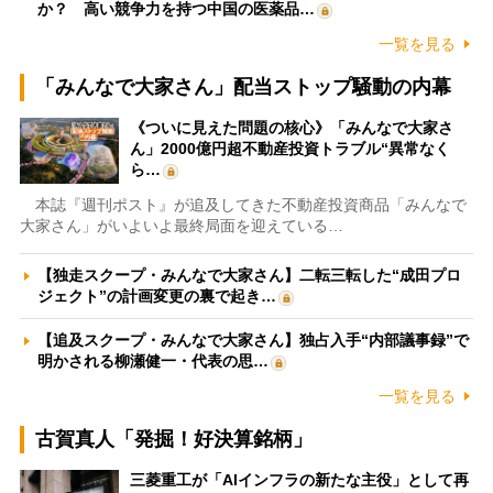
か？ 高い競争力を持つ中国の医薬品…
一覧を見る
「みんなで大家さん」配当ストップ騒動の内幕
《ついに見えた問題の核心》「みんなで大家さ
ん」2000億円超不動産投資トラブル“異常なく
ら…
本誌『週刊ポスト』が追及してきた不動産投資商品「みんなで
大家さん」がいよいよ最終局面を迎えている…
【独走スクープ・みんなで大家さん】二転三転した“成田プロ
ジェクト”の計画変更の裏で起き…
【追及スクープ・みんなで大家さん】独占入手“内部議事録”で
明かされる柳瀬健一・代表の思…
一覧を見る
古賀真人「発掘！好決算銘柄」
三菱重工が「AIインフラの新たな主役」として再