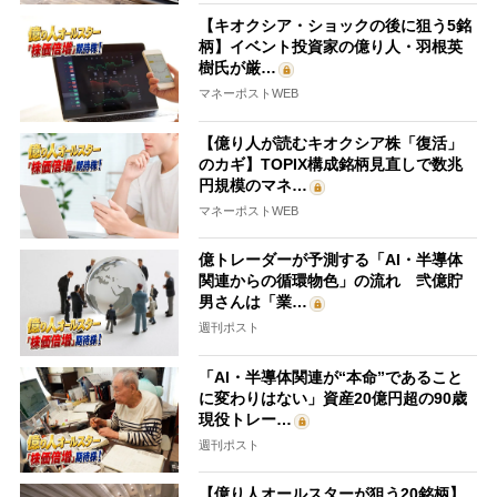
【キオクシア・ショックの後に狙う5銘
柄】イベント投資家の億り人・羽根英
樹氏が厳…
マネーポストWEB
【億り人が読むキオクシア株「復活」
のカギ】TOPIX構成銘柄見直しで数兆
円規模のマネ…
マネーポストWEB
億トレーダーが予測する「AI・半導体
関連からの循環物色」の流れ 弐億貯
男さんは「業…
週刊ポスト
「AI・半導体関連が“本命”であること
に変わりはない」資産20億円超の90歳
現役トレー…
週刊ポスト
【億り人オールスターが狙う20銘柄】