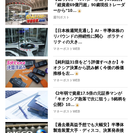
「総資産69億円超」90歳現役トレーダ
ーから“10…
週刊ポスト
【日本株週間見通し】AI・半導体株の
リバウンドの持続性に関心 ボラティ
リティの大き…
マネーポストWEB
【純利益31倍をどう評価すべきか】キ
オクシア決算から読み解く今後の株価
推移を左…
マネーポストWEB
《2年弱で資産17.5倍の元証券マンが
「キオクシア急落で次に狙う」5銘柄を
公開》10…
マネーポストWEB
【過去最高益予想でも大幅安】半導体
製造装置大手・ディスコ、決算発表後