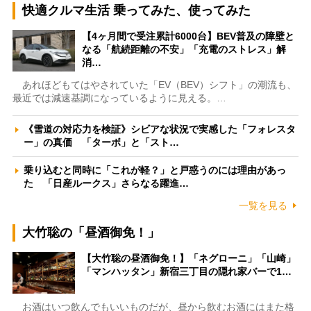
快適クルマ生活 乗ってみた、使ってみた
【4ヶ月間で受注累計6000台】BEV普及の障壁と
なる「航続距離の不安」「充電のストレス」解
消…
あれほどもてはやされていた「EV（BEV）シフト」の潮流も、
最近では減速基調になっているように見える。…
《雪道の対応力を検証》シビアな状況で実感した「フォレスタ
ー」の真価 「ターボ」と「スト…
乗り込むと同時に「これが軽？」と戸惑うのには理由があっ
た 「日産ルークス」さらなる躍進…
一覧を見る
大竹聡の「昼酒御免！」
【大竹聡の昼酒御免！】「ネグローニ」「山崎」
「マンハッタン」新宿三丁目の隠れ家バーで1…
お酒はいつ飲んでもいいものだが、昼から飲むお酒にはまた格