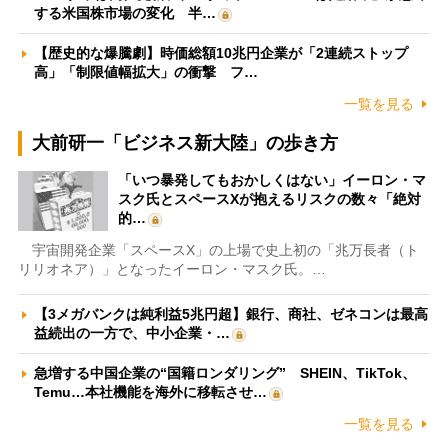
する米国株市場の変化 半…
【歴史的な爆騰劇】時価総額10兆円企業が「2連続ストップ
高」「制限値幅拡大」の衝撃 フ…
一覧を見る
大前研一「ビジネス新大陸」の歩き方
「いつ暴発してもおかしくはない」イーロン・マ
スク氏とスペースXが抱えるリスクの数々「絶対
的…
宇宙開発企業「スペースX」の上場で史上初の「兆万長者（ト
リリオネア）」となったイーロン・マスク氏。…
【3メガバンクは純利益5兆円超】銀行、商社、ゼネコンは最高
益続出の一方で、中小企業・…
急増する中国企業の“国籍ロンダリング” SHEIN、TikTok、
Temu…本社機能を海外に移転させ…
一覧を見る