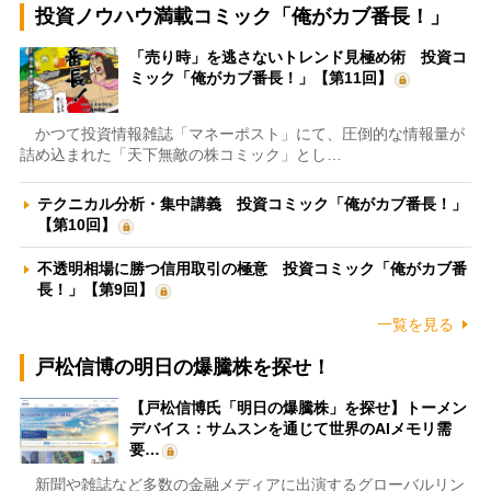
投資ノウハウ満載コミック「俺がカブ番長！」
「売り時」を逃さないトレンド見極め術 投資コ
ミック「俺がカブ番長！」【第11回】
かつて投資情報雑誌「マネーポスト」にて、圧倒的な情報量が
詰め込まれた「天下無敵の株コミック」とし…
テクニカル分析・集中講義 投資コミック「俺がカブ番長！」
【第10回】
不透明相場に勝つ信用取引の極意 投資コミック「俺がカブ番
長！」【第9回】
一覧を見る
戸松信博の明日の爆騰株を探せ！
【戸松信博氏「明日の爆騰株」を探せ】トーメン
デバイス：サムスンを通じて世界のAIメモリ需
要…
新聞や雑誌など多数の金融メディアに出演するグローバルリン