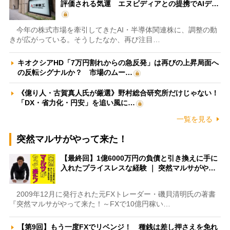
評価される気運 エヌビディアとの提携でAIデ…
今年の株式市場を牽引してきたAI・半導体関連株に、調整の動
きが広がっている。そうしたなか、再び注目…
キオクシアHD「7万円割れからの急反発」は再びの上昇局面へ
の反転シグナルか？ 市場のムー…
《億り人・古賀真人氏が厳選》野村総合研究所だけじゃない！
「DX・省力化・円安」を追い風に…
一覧を見る
突然マルサがやって来た！
【最終回】1億6000万円の負債と引き換えに手に
入れたプライスレスな経験 ｜ 突然マルサがや…
2009年12月に発行された元FXトレーダー・磯貝清明氏の著書
『突然マルサがやって来た！～FXで10億円稼い…
【第9回】もう一度FXでリベンジ！ 種銭は差し押さえを免れ