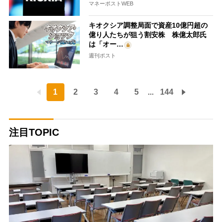
マネーポストWEB
キオクシア調整局面で資産10億円超の
億り人たちが狙う割安株 株億太郎氏
は「オー…
週刊ポスト
1
2
3
4
5
...
144
注目TOPIC