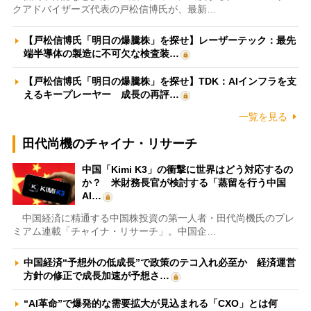
クアドバイザーズ代表の戸松信博氏が、最新…
【戸松信博氏「明日の爆騰株」を探せ】レーザーテック：最先
端半導体の製造に不可欠な検査装…
【戸松信博氏「明日の爆騰株」を探せ】TDK：AIインフラを支
えるキープレーヤー 成長の再評…
一覧を見る
田代尚機のチャイナ・リサーチ
中国「Kimi K3」の衝撃に世界はどう対応するの
か？ 米財務長官が検討する「蒸留を行う中国
AI…
中国経済に精通する中国株投資の第一人者・田代尚機氏のプレ
ミアム連載「チャイナ・リサーチ」。中国企…
中国経済“予想外の低成長”で政策のテコ入れ必至か 経済運営
方針の修正で成長加速が予想さ…
“AI革命”で爆発的な需要拡大が見込まれる「CXO」とは何