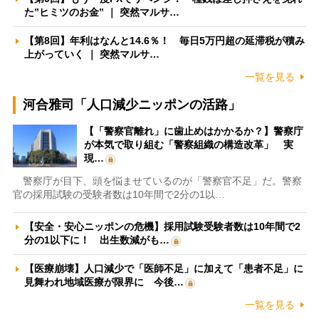
た”ヒミツのお金” ｜ 突然マルサ…
【第8回】年利はなんと14.6％！ 毎日5万円超の延滞税が積み
上がっていく ｜ 突然マルサ…
一覧を見る
河合雅司「人口減少ニッポンの活路」
【「警察官離れ」に歯止めはかかるか？】警察庁
が本気で取り組む「警察組織の構造改革」 実
現…
警察庁が目下、頭を悩ませているのが「警察官不足」だ。警察
官の採用試験の受験者数は10年間で2分の1以…
【安全・安心ニッポンの危機】採用試験受験者数は10年間で2
分の1以下に！ 出生数減がも…
【医療崩壊】人口減少で「医師不足」に加えて「患者不足」に
見舞われ地域医療が限界に 今後…
一覧を見る