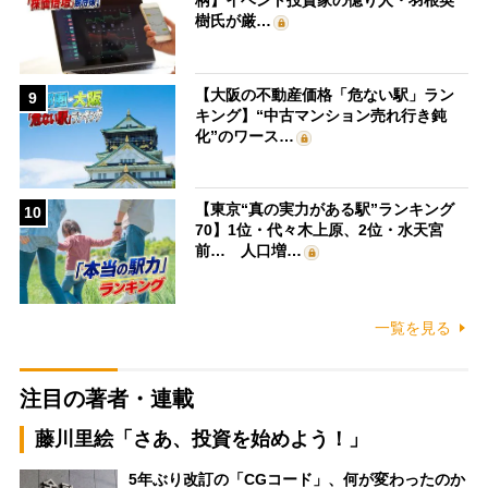
柄】イベント投資家の億り人・羽根英
樹氏が厳…
【大阪の不動産価格「危ない駅」ラン
9
キング】“中古マンション売れ行き鈍
化”のワース…
【東京“真の実力がある駅”ランキング
10
70】1位・代々木上原、2位・水天宮
前… 人口増…
一覧を見る
注目の著者・連載
藤川里絵「さあ、投資を始めよう！」
5年ぶり改訂の「CGコード」、何が変わったのか