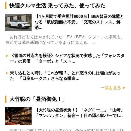
快適クルマ生活 乗ってみた、使ってみた
【4ヶ月間で受注累計6000台】BEV普及の障壁と
なる「航続距離の不安」「充電のストレス」解
消…
あれほどもてはやされていた「EV（BEV）シフト」の潮流も、
最近では減速基調になっているように見える。…
《雪道の対応力を検証》シビアな状況で実感した「フォレスタ
ー」の真価 「ターボ」と「スト…
乗り込むと同時に「これが軽？」と戸惑うのには理由があっ
た 「日産ルークス」さらなる躍進…
一覧を見る
大竹聡の「昼酒御免！」
【大竹聡の昼酒御免！】「ネグローニ」「山崎」
「マンハッタン」新宿三丁目の隠れ家バーで1…
お酒はいつ飲んでもいいものだが、昼から飲むお酒にはまた格