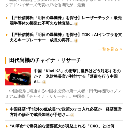
クアドバイザーズ代表の戸松信博氏が、最新…
【戸松信博氏「明日の爆騰株」を探せ】レーザーテック：最先
端半導体の製造に不可欠な検査装…
【戸松信博氏「明日の爆騰株」を探せ】TDK：AIインフラを支
えるキープレーヤー 成長の再評…
一覧を見る
田代尚機のチャイナ・リサーチ
中国「Kimi K3」の衝撃に世界はどう対応するの
か？ 米財務長官が検討する「蒸留を行う中国
AI…
中国経済に精通する中国株投資の第一人者・田代尚機氏のプレ
ミアム連載「チャイナ・リサーチ」。中国企…
中国経済“予想外の低成長”で政策のテコ入れ必至か 経済運営
方針の修正で成長加速が予想さ…
“AI革命”で爆発的な需要拡大が見込まれる「CXO」とは何