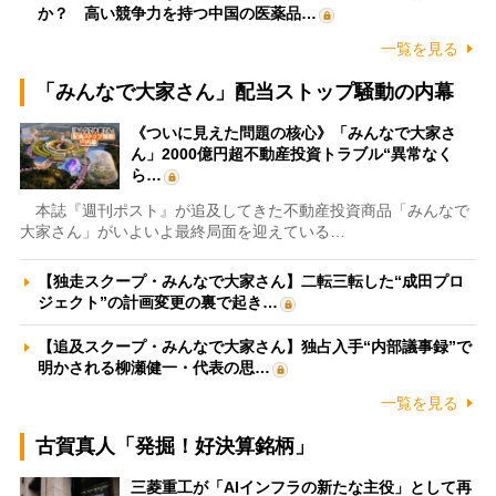
か？ 高い競争力を持つ中国の医薬品…
一覧を見る
「みんなで大家さん」配当ストップ騒動の内幕
《ついに見えた問題の核心》「みんなで大家さ
ん」2000億円超不動産投資トラブル“異常なく
ら…
本誌『週刊ポスト』が追及してきた不動産投資商品「みんなで
大家さん」がいよいよ最終局面を迎えている…
【独走スクープ・みんなで大家さん】二転三転した“成田プロ
ジェクト”の計画変更の裏で起き…
【追及スクープ・みんなで大家さん】独占入手“内部議事録”で
明かされる柳瀬健一・代表の思…
一覧を見る
古賀真人「発掘！好決算銘柄」
三菱重工が「AIインフラの新たな主役」として再