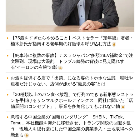
【75歳をすぎたらやめること】ベストセラー『定年後』著者・
楠木新氏が指南する老年期の好循環を呼び込む方法
【納車時に複数の事故】テスラジャパン“多額のEV補助金”で注
文殺到、現場は大混乱 トラブル続発の背後に見え隠れす
る“イーロンの右腕”の影
お酒を提供する店で「出禁」になる客のトホホな生態 嘔吐や
粗相だけじゃない、店側が嫌がる“最悪の客”とは
「30種類以上のパン食べ放題」で行列のできる新形態レストラ
ンを手掛けるサンマルクホールディングス 同社に聞いた「店
舗展開のコンセプト」、事業を多角化してもぶれない軸
急増する中国企業の“国籍ロンダリング” SHEIN、TikTok、
Temu…本社機能を海外に移転させ、トランプ関税の回避を狙
う 現地人を隠れ蓑にした中国企業の農業参入・土地取得への
懸念も