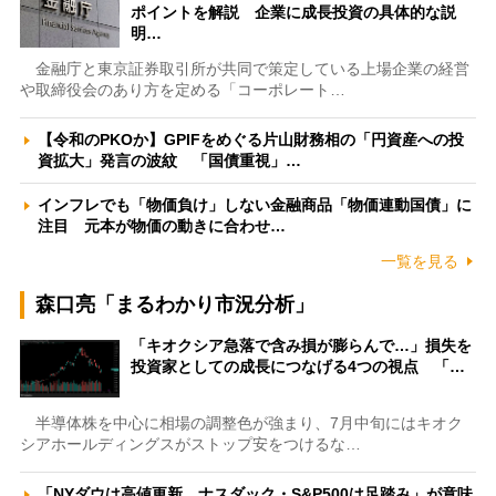
ポイントを解説 企業に成長投資の具体的な説
明…
金融庁と東京証券取引所が共同で策定している上場企業の経営
や取締役会のあり方を定める「コーポレート…
【令和のPKOか】GPIFをめぐる片山財務相の「円資産への投
資拡大」発言の波紋 「国債重視」…
インフレでも「物価負け」しない金融商品「物価連動国債」に
注目 元本が物価の動きに合わせ…
一覧を見る
森口亮「まるわかり市況分析」
「キオクシア急落で含み損が膨らんで…」損失を
投資家としての成長につなげる4つの視点 「…
半導体株を中心に相場の調整色が強まり、7月中旬にはキオク
シアホールディングスがストップ安をつけるな…
「NYダウは高値更新、ナスダック・S&P500は足踏み」が意味