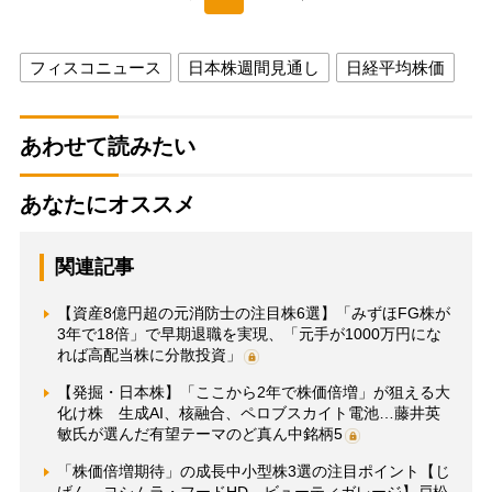
フィスコニュース
日本株週間見通し
日経平均株価
あわせて読みたい
あなたにオススメ
関連記事
【資産8億円超の元消防士の注目株6選】「みずほFG株が
3年で18倍」で早期退職を実現、「元手が1000万円にな
れば高配当株に分散投資」
【発掘・日本株】「ここから2年で株価倍増」が狙える大
化け株 生成AI、核融合、ペロブスカイト電池…藤井英
敏氏が選んだ有望テーマのど真ん中銘柄5
「株価倍増期待」の成長中小型株3選の注目ポイント【じ
げん、ヨシムラ・フードHD、ビューティガレージ】戸松