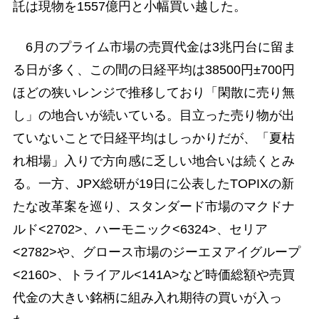
託は現物を1557億円と小幅買い越した。
6月のプライム市場の売買代金は3兆円台に留ま
る日が多く、この間の日経平均は38500円±700円
ほどの狭いレンジで推移しており「閑散に売り無
し」の地合いが続いている。目立った売り物が出
ていないことで日経平均はしっかりだが、「夏枯
れ相場」入りで方向感に乏しい地合いは続くとみ
る。一方、JPX総研が19日に公表したTOPIXの新
たな改革案を巡り、スタンダード市場のマクドナ
ルド<2702>、ハーモニック<6324>、セリア
<2782>や、グロース市場のジーエヌアイグループ
<2160>、トライアル<141A>など時価総額や売買
代金の大きい銘柄に組み入れ期待の買いが入っ