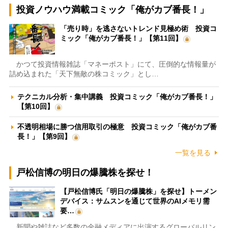
投資ノウハウ満載コミック「俺がカブ番長！」
「売り時」を逃さないトレンド見極め術 投資コ
ミック「俺がカブ番長！」【第11回】
かつて投資情報雑誌「マネーポスト」にて、圧倒的な情報量が
詰め込まれた「天下無敵の株コミック」とし…
テクニカル分析・集中講義 投資コミック「俺がカブ番長！」
【第10回】
不透明相場に勝つ信用取引の極意 投資コミック「俺がカブ番
長！」【第9回】
一覧を見る
戸松信博の明日の爆騰株を探せ！
【戸松信博氏「明日の爆騰株」を探せ】トーメン
デバイス：サムスンを通じて世界のAIメモリ需
要…
新聞や雑誌など多数の金融メディアに出演するグローバルリン