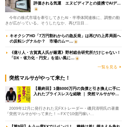
評価される気運 エヌビディアとの提携でAIデ…
今年の株式市場を牽引してきたAI・半導体関連株に、調整の動
きが広がっている。そうしたなか、再び注目…
キオクシアHD「7万円割れからの急反発」は再びの上昇局面へ
の反転シグナルか？ 市場のムー…
《億り人・古賀真人氏が厳選》野村総合研究所だけじゃない！
「DX・省力化・円安」を追い風に…
一覧を見る
突然マルサがやって来た！
【最終回】1億6000万円の負債と引き換えに手に
入れたプライスレスな経験 ｜ 突然マルサがや…
2009年12月に発行された元FXトレーダー・磯貝清明氏の著書
『突然マルサがやって来た！～FXで10億円稼い…
【第9回】もう一度FXでリベンジ！ 種銭は差し押さえを免れ