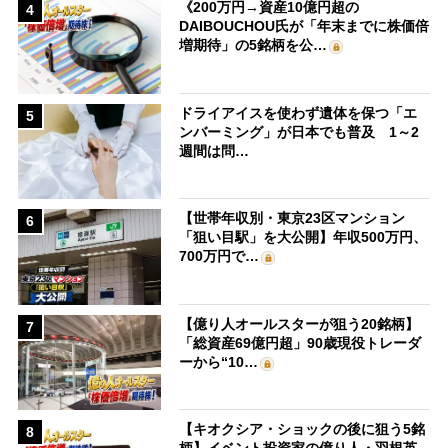
《200万円→資産10億円超の
4
DAIBOUCHOU氏が「年末までに株価倍
増期待」の5銘柄を公…
ドライアイスを使わず遺体を保つ「エ
5
ンバーミング」が日本でも普及 1～2
週間は問…
【世帯年収別・東京23区マンション
6
「狙い目駅」を大公開】年収500万円、
700万円で…
【億り人オールスターが狙う20銘柄】
7
「総資産69億円超」90歳現役トレーダ
ーから“10…
【キオクシア・ショックの後に狙う5銘
8