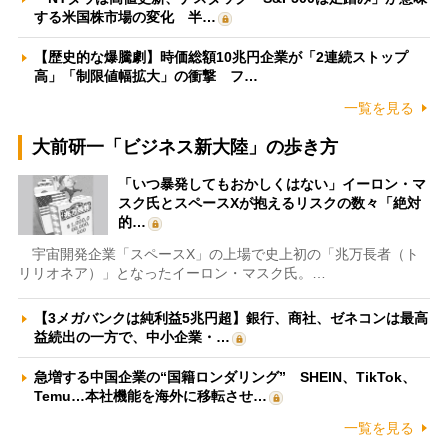
する米国株市場の変化 半…
【歴史的な爆騰劇】時価総額10兆円企業が「2連続ストップ
高」「制限値幅拡大」の衝撃 フ…
一覧を見る
大前研一「ビジネス新大陸」の歩き方
「いつ暴発してもおかしくはない」イーロン・マ
スク氏とスペースXが抱えるリスクの数々「絶対
的…
宇宙開発企業「スペースX」の上場で史上初の「兆万長者（ト
リリオネア）」となったイーロン・マスク氏。…
【3メガバンクは純利益5兆円超】銀行、商社、ゼネコンは最高
益続出の一方で、中小企業・…
急増する中国企業の“国籍ロンダリング” SHEIN、TikTok、
Temu…本社機能を海外に移転させ…
一覧を見る