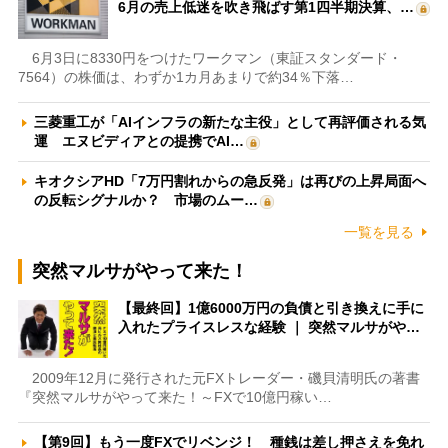
6月の売上低迷を吹き飛ばす第1四半期決算、…
6月3日に8330円をつけたワークマン（東証スタンダード・
7564）の株価は、わずか1カ月あまりで約34％下落…
三菱重工が「AIインフラの新たな主役」として再評価される気
運 エヌビディアとの提携でAI…
キオクシアHD「7万円割れからの急反発」は再びの上昇局面へ
の反転シグナルか？ 市場のムー…
一覧を見る
突然マルサがやって来た！
【最終回】1億6000万円の負債と引き換えに手に
入れたプライスレスな経験 ｜ 突然マルサがや…
2009年12月に発行された元FXトレーダー・磯貝清明氏の著書
『突然マルサがやって来た！～FXで10億円稼い…
【第9回】もう一度FXでリベンジ！ 種銭は差し押さえを免れ