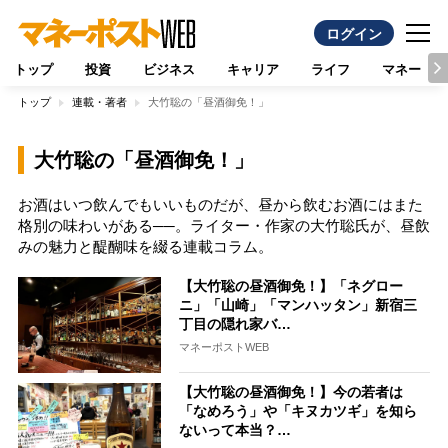
ログイン
トップ
投資
ビジネス
キャリア
ライフ
マネー
トップ
連載・著者
大竹聡の「昼酒御免！」
大竹聡の「昼酒御免！」
お酒はいつ飲んでもいいものだが、昼から飲むお酒にはまた
格別の味わいがある──。ライター・作家の大竹聡氏が、昼飲
みの魅力と醍醐味を綴る連載コラム。
【大竹聡の昼酒御免！】「ネグロー
ニ」「山崎」「マンハッタン」新宿三
丁目の隠れ家バ…
マネーポストWEB
【大竹聡の昼酒御免！】今の若者は
「なめろう」や「キヌカツギ」を知ら
ないって本当？…