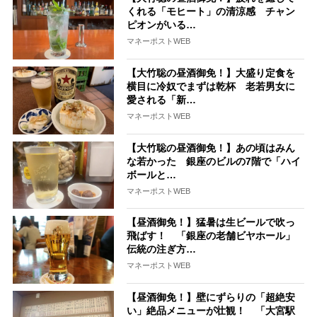
くれる「モヒート」の清涼感 チャン
ピオンがいる…
マネーポストWEB
【大竹聡の昼酒御免！】大盛り定食を
横目に冷奴でまずは乾杯 老若男女に
愛される「新…
マネーポストWEB
【大竹聡の昼酒御免！】あの頃はみん
な若かった 銀座のビルの7階で「ハイ
ボールと…
マネーポストWEB
【昼酒御免！】猛暑は生ビールで吹っ
飛ばす！ 「銀座の老舗ビヤホール」
伝統の注ぎ方…
マネーポストWEB
【昼酒御免！】壁にずらりの「超絶安
い」絶品メニューが壮観！ 「大宮駅