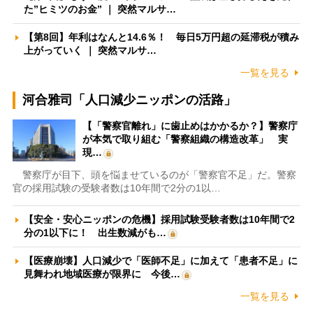
た”ヒミツのお金” ｜ 突然マルサ…
【第8回】年利はなんと14.6％！ 毎日5万円超の延滞税が積み
上がっていく ｜ 突然マルサ…
一覧を見る
河合雅司「人口減少ニッポンの活路」
【「警察官離れ」に歯止めはかかるか？】警察庁
が本気で取り組む「警察組織の構造改革」 実
現…
警察庁が目下、頭を悩ませているのが「警察官不足」だ。警察
官の採用試験の受験者数は10年間で2分の1以…
【安全・安心ニッポンの危機】採用試験受験者数は10年間で2
分の1以下に！ 出生数減がも…
【医療崩壊】人口減少で「医師不足」に加えて「患者不足」に
見舞われ地域医療が限界に 今後…
一覧を見る