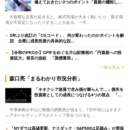
備えておきたい3つのポイント「資産の棚卸し…
大規模な災害が起きると、株式市場が大きく動いたり、取引環
境が不安定になったりすることがある。一方…
5年ぶり改訂の「CGコード」、何が変わったのかポイントを解
説 企業に成長投資の具体的な説…
【令和のPKOか】GPIFをめぐる片山財務相の「円資産への投
資拡大」発言の波紋 「国債重視」…
一覧を見る
森口亮「まるわかり市況分析」
「キオクシア急落で含み損が膨らんで…」損失を
投資家としての成長につなげる4つの視点 「…
半導体株を中心に相場の調整色が強まり、7月中旬にはキオク
シアホールディングスがストップ安をつけるな…
「NYダウは高値更新、ナスダック・S&P500は足踏み」が意味