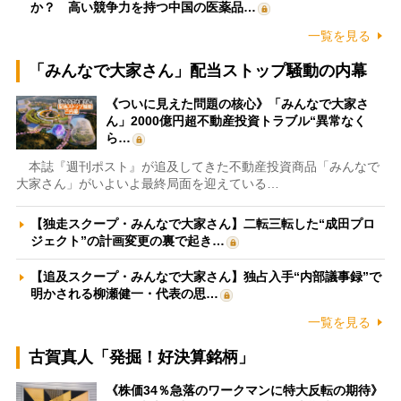
か？ 高い競争力を持つ中国の医薬品…
一覧を見る
「みんなで大家さん」配当ストップ騒動の内幕
《ついに見えた問題の核心》「みんなで大家さ
ん」2000億円超不動産投資トラブル“異常なく
ら…
本誌『週刊ポスト』が追及してきた不動産投資商品「みんなで
大家さん」がいよいよ最終局面を迎えている…
【独走スクープ・みんなで大家さん】二転三転した“成田プロ
ジェクト”の計画変更の裏で起き…
【追及スクープ・みんなで大家さん】独占入手“内部議事録”で
明かされる柳瀬健一・代表の思…
一覧を見る
古賀真人「発掘！好決算銘柄」
《株価34％急落のワークマンに特大反転の期待》