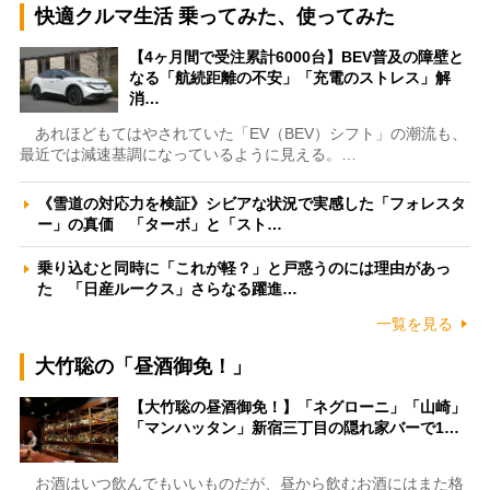
快適クルマ生活 乗ってみた、使ってみた
【4ヶ月間で受注累計6000台】BEV普及の障壁と
なる「航続距離の不安」「充電のストレス」解
消…
あれほどもてはやされていた「EV（BEV）シフト」の潮流も、
最近では減速基調になっているように見える。…
《雪道の対応力を検証》シビアな状況で実感した「フォレスタ
ー」の真価 「ターボ」と「スト…
乗り込むと同時に「これが軽？」と戸惑うのには理由があっ
た 「日産ルークス」さらなる躍進…
一覧を見る
大竹聡の「昼酒御免！」
【大竹聡の昼酒御免！】「ネグローニ」「山崎」
「マンハッタン」新宿三丁目の隠れ家バーで1…
お酒はいつ飲んでもいいものだが、昼から飲むお酒にはまた格