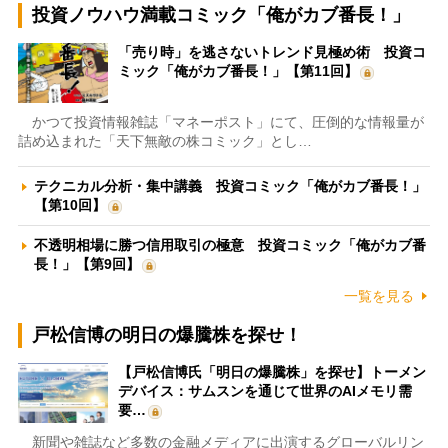
投資ノウハウ満載コミック「俺がカブ番長！」
「売り時」を逃さないトレンド見極め術 投資コ
ミック「俺がカブ番長！」【第11回】
かつて投資情報雑誌「マネーポスト」にて、圧倒的な情報量が
詰め込まれた「天下無敵の株コミック」とし…
テクニカル分析・集中講義 投資コミック「俺がカブ番長！」
【第10回】
不透明相場に勝つ信用取引の極意 投資コミック「俺がカブ番
長！」【第9回】
一覧を見る
戸松信博の明日の爆騰株を探せ！
【戸松信博氏「明日の爆騰株」を探せ】トーメン
デバイス：サムスンを通じて世界のAIメモリ需
要…
新聞や雑誌など多数の金融メディアに出演するグローバルリン