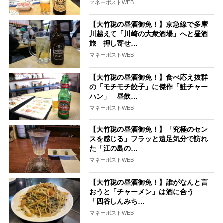
マネーポストWEB
【大竹聡の昼酒御免！】京急線で多摩
川越えて「川崎の大衆酒場」へと昼酒
旅 押し寄せ…
マネーポストWEB
【大竹聡の昼酒御免！】食べ応え抜群
の「モチモチ餃子」に傑作「鮭チャー
ハン」 昼飲…
マネーポストWEB
【大竹聡の昼酒御免！】「究極のセン
スを感じる」フラッと遠足気分で訪れ
た「江の島の…
マネーポストWEB
【大竹聡の昼酒御免！】誰がなんと言
おうと「チャーメン」は酒に合う
「四谷しんみち…
マネーポストWEB