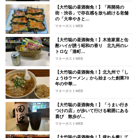
【大竹聡の昼酒御免！】「再開発の
街・渋谷」で存在感を放ち続ける老舗
の「大串やきと…
マネーポストWEB
【大竹聡の昼酒御免！】木造家屋と缶
酎ハイが誘う昭和の香り 北九州のレ
トロな「港町…
マネーポストWEB
【大竹聡の昼酒御免！】北九州で「し
ょうゆラーメン」から始まった創業70
年の中華…
マネーポストWEB
【大竹聡の昼酒御免！】「うまい行き
つけの店」が歩いて行ける範囲にある
喜び 散歩が…
マネーポストWEB
【大竹聡の昼酒御免！】疲れを癒して