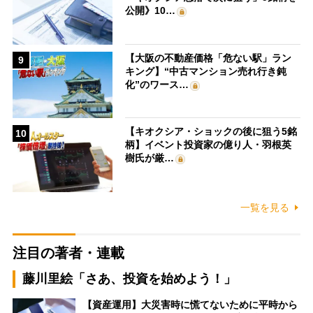
公開》10…
【大阪の不動産価格「危ない駅」ラン
9
キング】“中古マンション売れ行き鈍
化”のワース…
【キオクシア・ショックの後に狙う5銘
10
柄】イベント投資家の億り人・羽根英
樹氏が厳…
一覧を見る
注目の著者・連載
藤川里絵「さあ、投資を始めよう！」
【資産運用】大災害時に慌てないために平時から