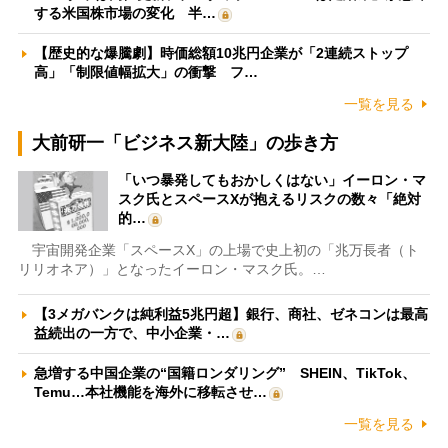
する米国株市場の変化 半…
【歴史的な爆騰劇】時価総額10兆円企業が「2連続ストップ
高」「制限値幅拡大」の衝撃 フ…
一覧を見る
大前研一「ビジネス新大陸」の歩き方
「いつ暴発してもおかしくはない」イーロン・マ
スク氏とスペースXが抱えるリスクの数々「絶対
的…
宇宙開発企業「スペースX」の上場で史上初の「兆万長者（ト
リリオネア）」となったイーロン・マスク氏。…
【3メガバンクは純利益5兆円超】銀行、商社、ゼネコンは最高
益続出の一方で、中小企業・…
急増する中国企業の“国籍ロンダリング” SHEIN、TikTok、
Temu…本社機能を海外に移転させ…
一覧を見る