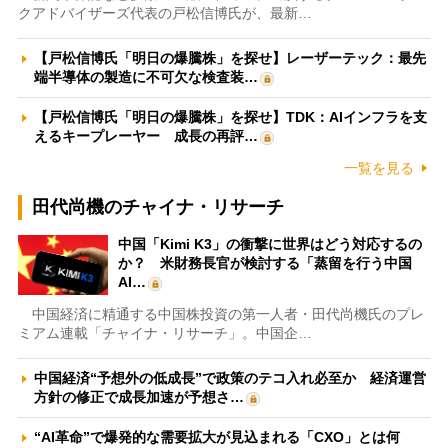
クアドバイザーズ代表の戸松信博氏が、最新…
【戸松信博氏「明日の爆騰株」を探せ】レーザーテック：最先
端半導体の製造に不可欠な検査装…
【戸松信博氏「明日の爆騰株」を探せ】TDK：AIインフラを支
えるキープレーヤー 成長の再評…
一覧を見る
田代尚機のチャイナ・リサーチ
中国「Kimi K3」の衝撃に世界はどう対応するの
か？ 米財務長官が検討する「蒸留を行う中国
AI…
中国経済に精通する中国株投資の第一人者・田代尚機氏のプレ
ミアム連載「チャイナ・リサーチ」。中国企…
中国経済“予想外の低成長”で政策のテコ入れ必至か 経済運営
方針の修正で成長加速が予想さ…
“AI革命”で爆発的な需要拡大が見込まれる「CXO」とは何