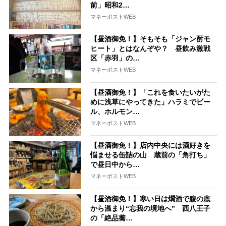
前」昭和2…
マネーポストWEB
【昼酒御免！】そもそも「ジャン酎モ
ヒート」とはなんぞや？ 昼飲み激戦
区「赤羽」の…
マネーポストWEB
【昼酒御免！】「これを食いたいがた
めに浅草にやってきた」ハラミでビー
ル、ホルモン…
マネーポストWEB
【昼酒御免！】店内中央には酒好きを
悩ませる缶詰の山 蔵前の「角打ち」
で昼日中から…
マネーポストWEB
【昼酒御免！】寒い日は燗酒で腹の底
から温まり“忘我の境地へ” 西八王子
の「絶品蕎…