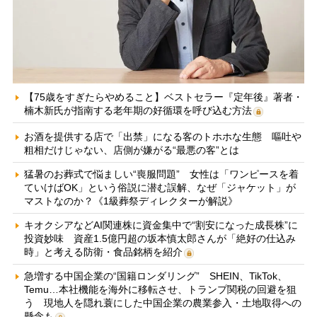
【75歳をすぎたらやめること】ベストセラー『定年後』著者・
楠木新氏が指南する老年期の好循環を呼び込む方法
お酒を提供する店で「出禁」になる客のトホホな生態 嘔吐や
粗相だけじゃない、店側が嫌がる“最悪の客”とは
猛暑のお葬式で悩ましい“喪服問題” 女性は「ワンピースを着
ていけばOK」という俗説に潜む誤解、なぜ「ジャケット」が
マストなのか？《1級葬祭ディレクターが解説》
キオクシアなどAI関連株に資金集中で“割安になった成長株”に
投資妙味 資産1.5億円超の坂本慎太郎さんが「絶好の仕込み
時」と考える防衛・食品銘柄を紹介
急増する中国企業の“国籍ロンダリング” SHEIN、TikTok、
Temu…本社機能を海外に移転させ、トランプ関税の回避を狙
う 現地人を隠れ蓑にした中国企業の農業参入・土地取得への
懸念も