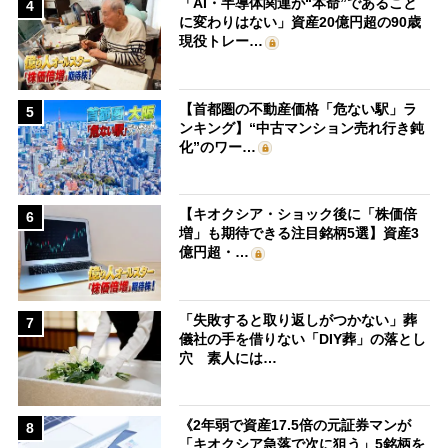
「AI・半導体関連が“本命”であること
4
に変わりはない」資産20億円超の90歳
現役トレー…
【首都圏の不動産価格「危ない駅」ラ
5
ンキング】“中古マンション売れ行き鈍
化”のワー…
【キオクシア・ショック後に「株価倍
6
増」も期待できる注目銘柄5選】資産3
億円超・…
「失敗すると取り返しがつかない」葬
7
儀社の手を借りない「DIY葬」の落とし
穴 素人には…
《2年弱で資産17.5倍の元証券マンが
8
「キオクシア急落で次に狙う」5銘柄を