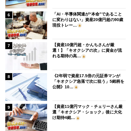
「AI・半導体関連が“本命”であること
6
に変わりはない」資産20億円超の90歳
現役トレー…
【資産10億円超・かんちさんが厳
7
選！】「キオクシアの次」に資金が流
れる期待の高…
《2年弱で資産17.5倍の元証券マンが
8
「キオクシア急落で次に狙う」5銘柄を
公開》10…
【資産11億円マック・チェリーさん厳
9
選「キオクシア・ショック」後に大化
け期待4銘…