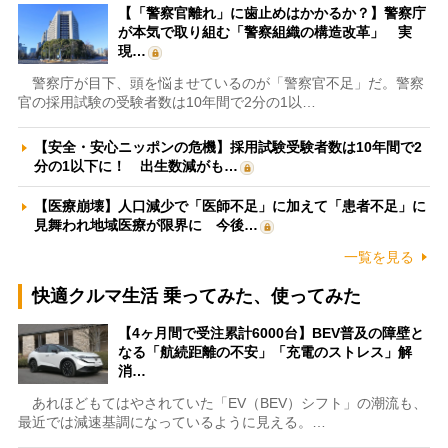
【「警察官離れ」に歯止めはかかるか？】警察庁
が本気で取り組む「警察組織の構造改革」 実
現…
警察庁が目下、頭を悩ませているのが「警察官不足」だ。警察
官の採用試験の受験者数は10年間で2分の1以…
【安全・安心ニッポンの危機】採用試験受験者数は10年間で2
分の1以下に！ 出生数減がも…
【医療崩壊】人口減少で「医師不足」に加えて「患者不足」に
見舞われ地域医療が限界に 今後…
一覧を見る
快適クルマ生活 乗ってみた、使ってみた
【4ヶ月間で受注累計6000台】BEV普及の障壁と
なる「航続距離の不安」「充電のストレス」解
消…
あれほどもてはやされていた「EV（BEV）シフト」の潮流も、
最近では減速基調になっているように見える。…