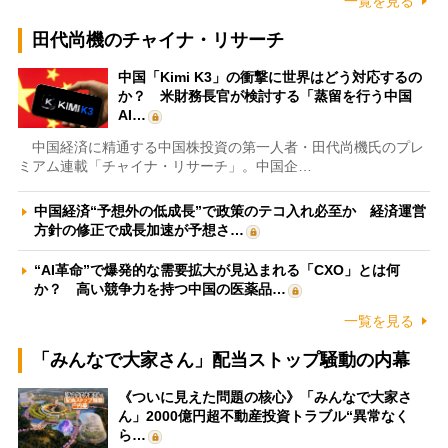
一覧を見る
田代尚機のチャイナ・リサーチ
中国「Kimi K3」の衝撃に世界はどう対応するの
か？ 米財務長官が検討する「蒸留を行う中国
AI…
中国経済に精通する中国株投資の第一人者・田代尚機氏のプレ
ミアム連載「チャイナ・リサーチ」。中国企…
中国経済“予想外の低成長”で政策のテコ入れ必至か 経済運営
方針の修正で成長加速が予想さ…
“AI革命”で爆発的な需要拡大が見込まれる「CXO」とは何
か？ 高い競争力を持つ中国の医薬品…
一覧を見る
「みんなで大家さん」配当ストップ騒動の内幕
《ついに見えた問題の核心》「みんなで大家さ
ん」2000億円超不動産投資トラブル“異常なく
ら…