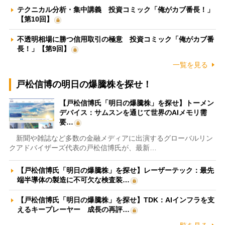
テクニカル分析・集中講義 投資コミック「俺がカブ番長！」
【第10回】
不透明相場に勝つ信用取引の極意 投資コミック「俺がカブ番
長！」【第9回】
一覧を見る
戸松信博の明日の爆騰株を探せ！
【戸松信博氏「明日の爆騰株」を探せ】トーメン
デバイス：サムスンを通じて世界のAIメモリ需
要…
新聞や雑誌など多数の金融メディアに出演するグローバルリン
クアドバイザーズ代表の戸松信博氏が、最新…
【戸松信博氏「明日の爆騰株」を探せ】レーザーテック：最先
端半導体の製造に不可欠な検査装…
【戸松信博氏「明日の爆騰株」を探せ】TDK：AIインフラを支
えるキープレーヤー 成長の再評…