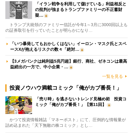
「イラン戦争を利用して儲けている」利益相反と
の批判が強まるトランプファミリーの不正蓄財
疑…
トランプ大統領のファミリー信託が今年1～3月に3000回以上も
の証券取引を行っていたことが明らかになり…
「いつ暴発してもおかしくはない」イーロン・マスク氏とスペ
ースXが抱えるリスクの数々「絶対…
【3メガバンクは純利益5兆円超】銀行、商社、ゼネコンは最高
益続出の一方で、中小企業・…
一覧を見る
投資ノウハウ満載コミック「俺がカブ番長！」
「売り時」を逃さないトレンド見極め術 投資コ
ミック「俺がカブ番長！」【第11回】
かつて投資情報雑誌「マネーポスト」にて、圧倒的な情報量が
詰め込まれた「天下無敵の株コミック」とし…