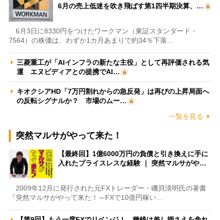
6月の売上低迷を吹き飛ばす第1四半期決算、…
6月3日に8330円をつけたワークマン（東証スタンダード・
7564）の株価は、わずか1カ月あまりで約34％下落…
三菱重工が「AIインフラの新たな主役」として再評価される気
運 エヌビディアとの提携でAI…
キオクシアHD「7万円割れからの急反発」は再びの上昇局面へ
の反転シグナルか？ 市場のムー…
一覧を見る
突然マルサがやって来た！
【最終回】1億6000万円の負債と引き換えに手に
入れたプライスレスな経験 ｜ 突然マルサがや…
2009年12月に発行された元FXトレーダー・磯貝清明氏の著書
『突然マルサがやって来た！～FXで10億円稼い…
【第9回】もう一度FXでリベンジ！ 種銭は差し押さえを免れ