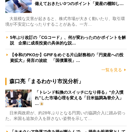
備えておきたい3つのポイント「資産の棚卸し…
大規模な災害が起きると、株式市場が大きく動いたり、取引環
境が不安定になったりすることがある。一方…
5年ぶり改訂の「CGコード」、何が変わったのかポイントを解
説 企業に成長投資の具体的な説…
【令和のPKOか】GPIFをめぐる片山財務相の「円資産への投
資拡大」発言の波紋 「国債重視」…
一覧を見る
森口亮「まるわかり市況分析」
「トレンド転換のスイッチになり得る」“介入慣
れ”した市場心理を変える「日米協調為替介入」
…
日米両政府が、約28年ぶりとなる円買いの協調介入に踏み切っ
た。米国も追加介入を辞さない姿勢を示して…
「キオクシア急落で含み損が膨らんで…」損失を投資家として