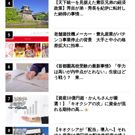
【天下統一を見据えた豊臣兄弟の経済
4
政策】秀吉が弟・秀長を紀伊に転封し
た納得の事情…
老舗遊技機メーカー・豊丸産業がパチ
5
ンコ事業停止の背景 大手と中小の格
差拡大に拍車…
《首都圏高校受験の最新事情》「学力
6
は高いが内申点がとれない」生徒はど
う戦う？ 東…
【資産10億円超・かんちさんが厳
7
選！】「キオクシアの次」に資金が流
れる期待の高…
【キオクシアが「配当」導入へ】それ
8