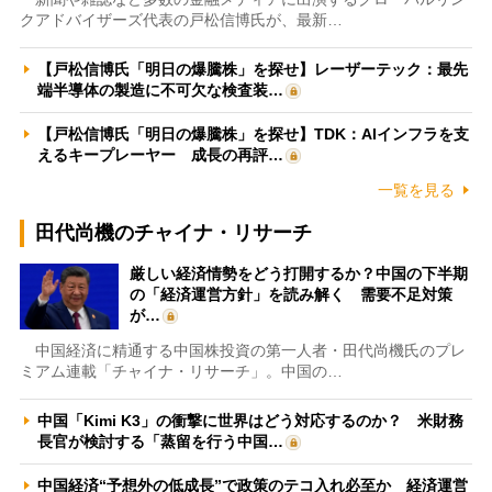
クアドバイザーズ代表の戸松信博氏が、最新…
【戸松信博氏「明日の爆騰株」を探せ】レーザーテック：最先
端半導体の製造に不可欠な検査装…
【戸松信博氏「明日の爆騰株」を探せ】TDK：AIインフラを支
えるキープレーヤー 成長の再評…
一覧を見る
田代尚機のチャイナ・リサーチ
厳しい経済情勢をどう打開するか？中国の下半期
の「経済運営方針」を読み解く 需要不足対策
が…
中国経済に精通する中国株投資の第一人者・田代尚機氏のプレ
ミアム連載「チャイナ・リサーチ」。中国の…
中国「Kimi K3」の衝撃に世界はどう対応するのか？ 米財務
長官が検討する「蒸留を行う中国…
中国経済“予想外の低成長”で政策のテコ入れ必至か 経済運営