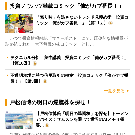
投資ノウハウ満載コミック「俺がカブ番長！」
「売り時」を逃さないトレンド見極め術 投資コ
ミック「俺がカブ番長！」【第11回】
かつて投資情報雑誌「マネーポスト」にて、圧倒的な情報量が
詰め込まれた「天下無敵の株コミック」とし…
テクニカル分析・集中講義 投資コミック「俺がカブ番長！」
【第10回】
不透明相場に勝つ信用取引の極意 投資コミック「俺がカブ番
長！」【第9回】
一覧を見る
戸松信博の明日の爆騰株を探せ！
【戸松信博氏「明日の爆騰株」を探せ】トーメン
デバイス：サムスンを通じて世界のAIメモリ需
要…
新聞や雑誌など多数の金融メディアに出演するグローバルリン