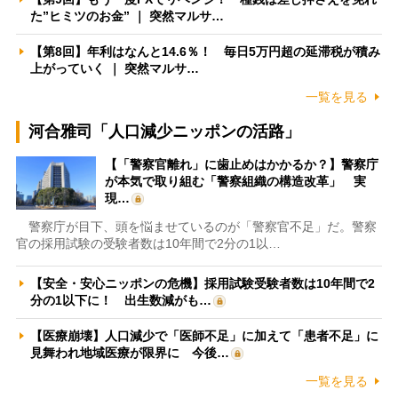
た”ヒミツのお金” ｜ 突然マルサ…
【第8回】年利はなんと14.6％！ 毎日5万円超の延滞税が積み
上がっていく ｜ 突然マルサ…
一覧を見る
河合雅司「人口減少ニッポンの活路」
【「警察官離れ」に歯止めはかかるか？】警察庁
が本気で取り組む「警察組織の構造改革」 実
現…
警察庁が目下、頭を悩ませているのが「警察官不足」だ。警察
官の採用試験の受験者数は10年間で2分の1以…
【安全・安心ニッポンの危機】採用試験受験者数は10年間で2
分の1以下に！ 出生数減がも…
【医療崩壊】人口減少で「医師不足」に加えて「患者不足」に
見舞われ地域医療が限界に 今後…
一覧を見る