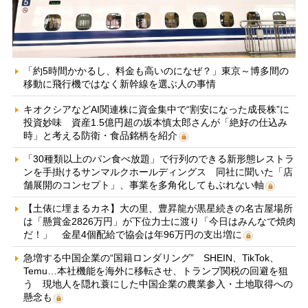
「約5時間かかるし、料金も高いのになぜ？」東京～博多間の
移動に飛行機ではなく新幹線を選ぶ人の事情
キオクシアなどAI関連株に資金集中で“割安になった成長株”に
投資妙味 資産1.5億円超の坂本慎太郎さんが「絶好の仕込み
時」と考える防衛・食品銘柄を紹介
「30種類以上のパン食べ放題」で行列のできる新形態レストラ
ンを手掛けるサンマルクホールディングス 同社に聞いた「店
舗展開のコンセプト」、事業を多角化してもぶれない軸
【土俵に埋まるカネ】大の里、豊昇龍が黒星続きの名古屋場所
は「懸賞金2826万円」が下位力士に渡り「今日はみんなで焼肉
だ！」 金星4個配給で協会は年96万円の支出増に
急増する中国企業の“国籍ロンダリング” SHEIN、TikTok、
Temu…本社機能を海外に移転させ、トランプ関税の回避を狙
う 現地人を隠れ蓑にした中国企業の農業参入・土地取得への
懸念も