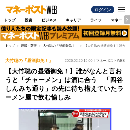
ログイン
トップ
投資
ビジネス
キャリア
ライフ
マネー
トップ
連載・著者
大竹聡の「昼酒御免！」
【大竹聡の昼酒御免！】誰がな
大竹聡の「昼酒御免！」
2026.02.20 15:00
マネーポストWEB
【大竹聡の昼酒御免！】誰がなんと言お
うと「チャーメン」は酒に合う 「四谷
しんみち通り」の先に待ち構えていたラ
ーメン屋で飲む愉しみ