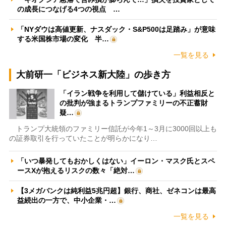
の成長につなげる4つの視点 …
「NYダウは高値更新、ナスダック・S&P500は足踏み」が意味
する米国株市場の変化 半…
一覧を見る
大前研一「ビジネス新大陸」の歩き方
「イラン戦争を利用して儲けている」利益相反と
の批判が強まるトランプファミリーの不正蓄財
疑…
トランプ大統領のファミリー信託が今年1～3月に3000回以上も
の証券取引を行っていたことが明らかになり…
「いつ暴発してもおかしくはない」イーロン・マスク氏とスペ
ースXが抱えるリスクの数々「絶対…
【3メガバンクは純利益5兆円超】銀行、商社、ゼネコンは最高
益続出の一方で、中小企業・…
一覧を見る