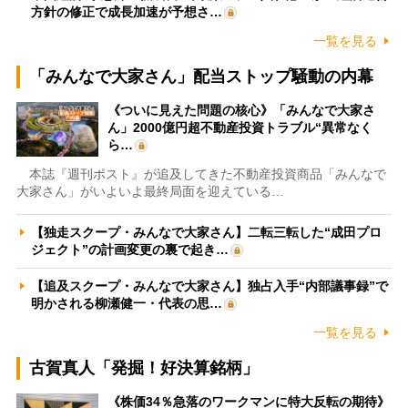
方針の修正で成長加速が予想さ…
一覧を見る
「みんなで大家さん」配当ストップ騒動の内幕
《ついに見えた問題の核心》「みんなで大家さ
ん」2000億円超不動産投資トラブル“異常なく
ら…
本誌『週刊ポスト』が追及してきた不動産投資商品「みんなで
大家さん」がいよいよ最終局面を迎えている…
【独走スクープ・みんなで大家さん】二転三転した“成田プロ
ジェクト”の計画変更の裏で起き…
【追及スクープ・みんなで大家さん】独占入手“内部議事録”で
明かされる柳瀬健一・代表の思…
一覧を見る
古賀真人「発掘！好決算銘柄」
《株価34％急落のワークマンに特大反転の期待》