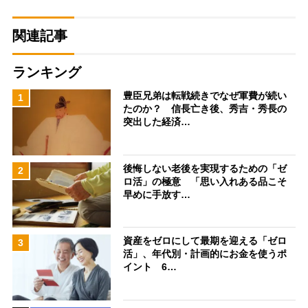
関連記事
ランキング
豊臣兄弟は転戦続きでなぜ軍費が続い
1
たのか？ 信長亡き後、秀吉・秀長の
突出した経済…
後悔しない老後を実現するための「ゼ
2
ロ活」の極意 「思い入れある品こそ
早めに手放す…
資産をゼロにして最期を迎える「ゼロ
3
活」、年代別・計画的にお金を使うポ
イント 6…