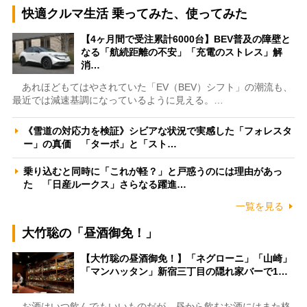
快適クルマ生活 乗ってみた、使ってみた
【4ヶ月間で受注累計6000台】BEV普及の障壁と
なる「航続距離の不安」「充電のストレス」解
消…
あれほどもてはやされていた「EV（BEV）シフト」の潮流も、
最近では減速基調になっているように見える。…
《雪道の対応力を検証》シビアな状況で実感した「フォレスタ
ー」の真価 「ターボ」と「スト…
乗り込むと同時に「これが軽？」と戸惑うのには理由があっ
た 「日産ルークス」さらなる躍進…
一覧を見る
大竹聡の「昼酒御免！」
【大竹聡の昼酒御免！】「ネグローニ」「山崎」
「マンハッタン」新宿三丁目の隠れ家バーで1…
お酒はいつ飲んでもいいものだが、昼から飲むお酒にはまた格