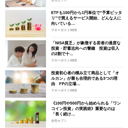
ETFも100円から1円単位で“予算ピッタ
リ”で買えるサービス開始、どんな人に
向いている…
マネーポストWEB
「NISA貧乏」が象徴する若者の過度な
投資・貯蓄志向への警鐘 投資は収入
の2割で十…
マネーポストWEB
投資初心者の積み立て商品として「オ
ルカン」が最も合理的である3つの理
由 FPの立場…
マネーポストWEB
《100円や500円から始められる「ワン
コイン投資」の実践術》重要なのは
「長く続け…
女性セブン