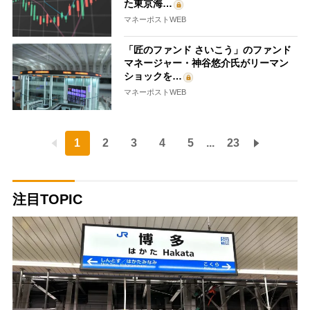
た東京海…
マネーポストWEB
「匠のファンド さいこう」のファンド
マネージャー・神谷悠介氏がリーマン
ショックを…
マネーポストWEB
1
2
3
4
5
...
23
注目TOPIC