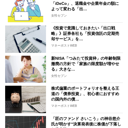
「iDeCo」、退職金や企業年金の額に
よって変わる「出…
女性セブン
《投資で意識しておきたい「出口戦
略」》証券各社も「投資信託の定期売
却サービス」を…
マネーポストWEB
新NISA「つみたて投資枠」の年齢制限
撤廃の方針で「家族の限度額が増やせ
る」大きな…
女性セブン
株式偏重のポートフォリオを整える王
道の「債券投資」、初心者におすすめ
の国内外の債…
マネーポストWEB
「匠のファンド さいこう」の神谷悠介
氏が明かす“決算発表後に株価が下落し