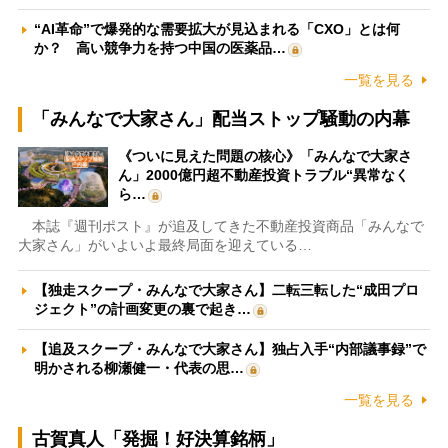
“AI革命”で爆発的な需要拡大が見込まれる「CXO」とは何
か？ 高い競争力を持つ中国の医薬品…
一覧を見る
「みんなで大家さん」配当ストップ騒動の内幕
《ついに見えた問題の核心》「みんなで大家さ
ん」2000億円超不動産投資トラブル“異常なく
ら…
本誌『週刊ポスト』が追及してきた不動産投資商品「みんなで
大家さん」がいよいよ最終局面を迎えている…
【独走スクープ・みんなで大家さん】二転三転した“成田プロ
ジェクト”の計画変更の裏で起き…
【追及スクープ・みんなで大家さん】独占入手“内部議事録”で
明かされる柳瀬健一・代表の思…
一覧を見る
古賀真人「発掘！好決算銘柄」