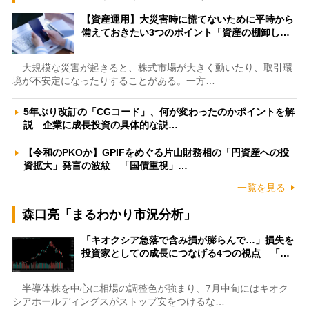
【資産運用】大災害時に慌てないために平時から
備えておきたい3つのポイント「資産の棚卸し…
大規模な災害が起きると、株式市場が大きく動いたり、取引環
境が不安定になったりすることがある。一方…
5年ぶり改訂の「CGコード」、何が変わったのかポイントを解
説 企業に成長投資の具体的な説…
【令和のPKOか】GPIFをめぐる片山財務相の「円資産への投
資拡大」発言の波紋 「国債重視」…
一覧を見る
森口亮「まるわかり市況分析」
「キオクシア急落で含み損が膨らんで…」損失を
投資家としての成長につなげる4つの視点 「…
半導体株を中心に相場の調整色が強まり、7月中旬にはキオク
シアホールディングスがストップ安をつけるな…