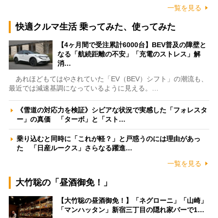
一覧を見る
快適クルマ生活 乗ってみた、使ってみた
【4ヶ月間で受注累計6000台】BEV普及の障壁と
なる「航続距離の不安」「充電のストレス」解
消…
あれほどもてはやされていた「EV（BEV）シフト」の潮流も、
最近では減速基調になっているように見える。…
《雪道の対応力を検証》シビアな状況で実感した「フォレスタ
ー」の真価 「ターボ」と「スト…
乗り込むと同時に「これが軽？」と戸惑うのには理由があっ
た 「日産ルークス」さらなる躍進…
一覧を見る
大竹聡の「昼酒御免！」
【大竹聡の昼酒御免！】「ネグローニ」「山崎」
「マンハッタン」新宿三丁目の隠れ家バーで1…