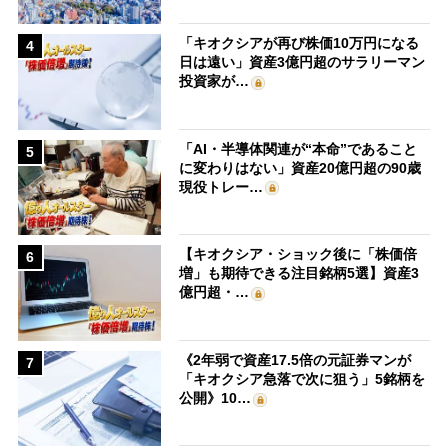
「キオクシアが再び株価10万円になる
4
日は遠い」資産3億円超のサラリーマン
投資家が…
「AI・半導体関連が“本命”であること
5
に変わりはない」資産20億円超の90歳
現役トレー…
【キオクシア・ショック後に「株価倍
6
増」も期待できる注目銘柄5選】資産3
億円超・…
《2年弱で資産17.5倍の元証券マンが
7
「キオクシア急落で次に狙う」5銘柄を
公開》10…