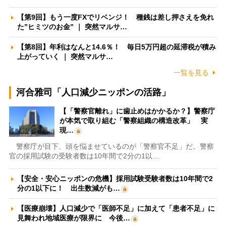
【第9回】もう一度FXでリベンジ！ 種銭は差し押さえを免れ
た”ヒミツのお金” ｜ 突然マルサ…
【第8回】年利はなんと14.6％！ 毎日5万円超の延滞税が積み
上がっていく ｜ 突然マルサ…
一覧を見る
河合雅司「人口減少ニッポンの活路」
【「警察官離れ」に歯止めはかかるか？】警察庁
が本気で取り組む「警察組織の構造改革」 実
現…
警察庁が目下、頭を悩ませているのが「警察官不足」だ。警察
官の採用試験の受験者数は10年間で2分の1以…
【安全・安心ニッポンの危機】採用試験受験者数は10年間で2
分の1以下に！ 出生数減がも…
【医療崩壊】人口減少で「医師不足」に加えて「患者不足」に
見舞われ地域医療が限界に 今後…