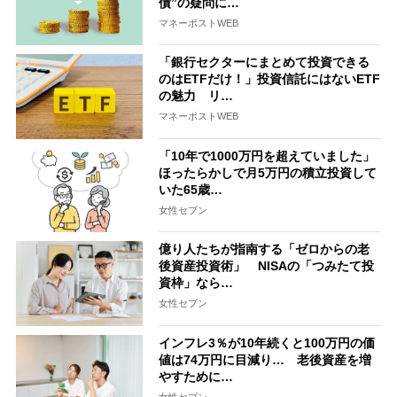
債”の疑問に…
マネーポストWEB
「銀行セクターにまとめて投資できる
のはETFだけ！」投資信託にはないETF
の魅力 リ…
マネーポストWEB
「10年で1000万円を超えていました」
ほったらかしで月5万円の積立投資して
いた65歳…
女性セブン
億り人たちが指南する「ゼロからの老
後資産投資術」 NISAの「つみたて投
資枠」なら…
女性セブン
インフレ3％が10年続くと100万円の価
値は74万円に目減り… 老後資産を増
やすために…
女性セブン