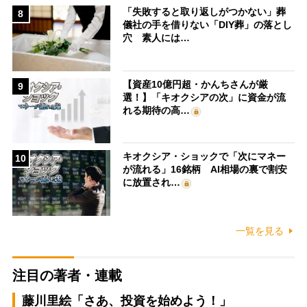
「失敗すると取り返しがつかない」葬
8
儀社の手を借りない「DIY葬」の落とし
穴 素人には…
【資産10億円超・かんちさんが厳
9
選！】「キオクシアの次」に資金が流
れる期待の高…
キオクシア・ショックで「次にマネー
10
が流れる」16銘柄 AI相場の裏で割安
に放置され…
一覧を見る
注目の著者・連載
藤川里絵「さあ、投資を始めよう！」