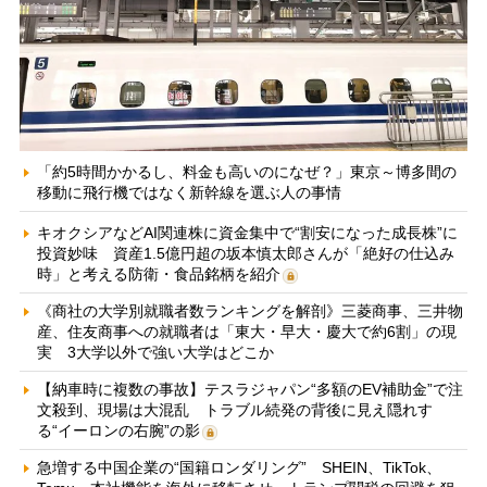
「約5時間かかるし、料金も高いのになぜ？」東京～博多間の
移動に飛行機ではなく新幹線を選ぶ人の事情
キオクシアなどAI関連株に資金集中で“割安になった成長株”に
投資妙味 資産1.5億円超の坂本慎太郎さんが「絶好の仕込み
時」と考える防衛・食品銘柄を紹介
《商社の大学別就職者数ランキングを解剖》三菱商事、三井物
産、住友商事への就職者は「東大・早大・慶大で約6割」の現
実 3大学以外で強い大学はどこか
【納車時に複数の事故】テスラジャパン“多額のEV補助金”で注
文殺到、現場は大混乱 トラブル続発の背後に見え隠れす
る“イーロンの右腕”の影
急増する中国企業の“国籍ロンダリング” SHEIN、TikTok、