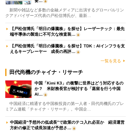
要…
新聞や雑誌など多数の金融メディアに出演するグローバルリン
クアドバイザーズ代表の戸松信博氏が、最新…
【戸松信博氏「明日の爆騰株」を探せ】レーザーテック：最先
端半導体の製造に不可欠な検査装…
【戸松信博氏「明日の爆騰株」を探せ】TDK：AIインフラを支
えるキープレーヤー 成長の再評…
一覧を見る
田代尚機のチャイナ・リサーチ
中国「Kimi K3」の衝撃に世界はどう対応するの
か？ 米財務長官が検討する「蒸留を行う中国
AI…
中国経済に精通する中国株投資の第一人者・田代尚機氏のプレ
ミアム連載「チャイナ・リサーチ」。中国企…
中国経済“予想外の低成長”で政策のテコ入れ必至か 経済運営
方針の修正で成長加速が予想さ…