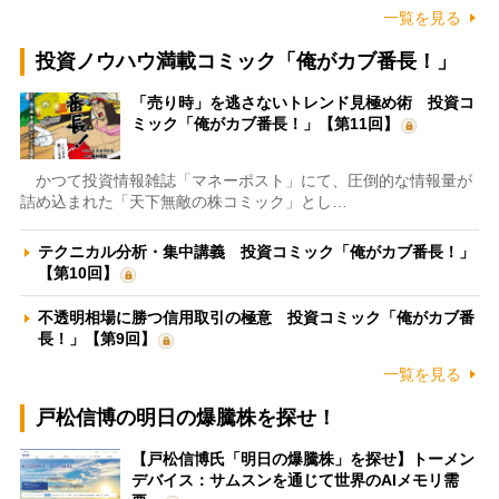
一覧を見る
投資ノウハウ満載コミック「俺がカブ番長！」
「売り時」を逃さないトレンド見極め術 投資コ
ミック「俺がカブ番長！」【第11回】
かつて投資情報雑誌「マネーポスト」にて、圧倒的な情報量が
詰め込まれた「天下無敵の株コミック」とし…
テクニカル分析・集中講義 投資コミック「俺がカブ番長！」
【第10回】
不透明相場に勝つ信用取引の極意 投資コミック「俺がカブ番
長！」【第9回】
一覧を見る
戸松信博の明日の爆騰株を探せ！
【戸松信博氏「明日の爆騰株」を探せ】トーメン
デバイス：サムスンを通じて世界のAIメモリ需