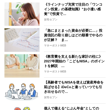
《ラインナップ充実で注目の「ワンコ
イン投資」の基礎知識》“お小遣い感
覚”で投資で…
女性セブン
「急にまとまった資金が必要に…」投
資信託の取り崩しはどの順番でやるの
が正解？ ま…
マネーポストWEB
《教育費を支える新たな家計の柱に》
2027年開始の「こどもNISA」のポイン
トを解説 …
マネーポストWEB
【高齢者でもNISAを使えば資産寿命を
延ばせる】iDeCoと違っていつでも引
き出せるので…
女性セブン
個人で備える“じぶん年金”としての