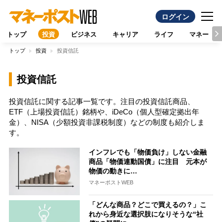
ログイン
トップ
投資
ビジネス
キャリア
ライフ
マネー
トップ
投資
投資信託
投資信託
投資信託に関する記事一覧です。注目の投資信託商品、
ETF（上場投資信託）銘柄や、iDeCo（個人型確定拠出年
金）、NISA（少額投資非課税制度）などの制度も紹介しま
す。
インフレでも「物価負け」しない金融
商品「物価連動国債」に注目 元本が
物価の動きに…
マネーポストWEB
「どんな商品？どこで買えるの？」こ
れから身近な選択肢になりそうな“社