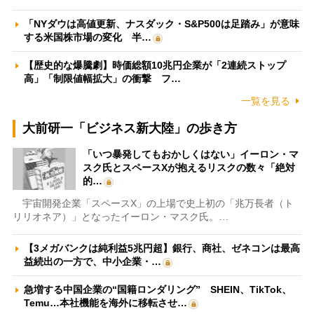
「NYダウは高値更新、ナスダック・S&P500は足踏み」が意味
する米国株市場の変化 半…
【歴史的な爆騰劇】時価総額10兆円企業が「2連続ストップ
高」「制限値幅拡大」の衝撃 フ…
一覧を見る
大前研一「ビジネス新大陸」の歩き方
「いつ暴発してもおかしくはない」イーロン・マ
スク氏とスペースXが抱えるリスクの数々「絶対
的…
宇宙開発企業「スペースX」の上場で史上初の「兆万長者（ト
リリオネア）」となったイーロン・マスク氏。…
【3メガバンクは純利益5兆円超】銀行、商社、ゼネコンは最高
益続出の一方で、中小企業・…
急増する中国企業の“国籍ロンダリング” SHEIN、TikTok、
Temu…本社機能を海外に移転させ…