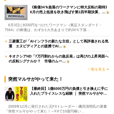
《株価34％急落のワークマンに特大反転の期待》
6月の売上低迷を吹き飛ばす第1四半期決算、…
6月3日に8330円をつけたワークマン（東証スタンダード・
7564）の株価は、わずか1カ月あまりで約34％下落…
三菱重工が「AIインフラの新たな主役」として再評価される気
運 エヌビディアとの提携でAI…
キオクシアHD「7万円割れからの急反発」は再びの上昇局面へ
の反転シグナルか？ 市場のムー…
一覧を見る
突然マルサがやって来た！
【最終回】1億6000万円の負債と引き換えに手に
入れたプライスレスな経験 ｜ 突然マルサがや…
2009年12月に発行された元FXトレーダー・磯貝清明氏の著書
『突然マルサがやって来た！～FXで10億円稼い…