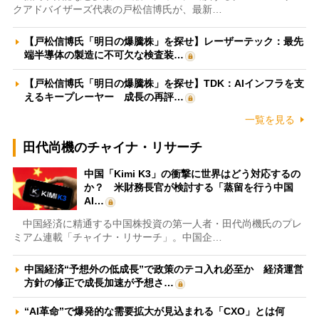
クアドバイザーズ代表の戸松信博氏が、最新…
【戸松信博氏「明日の爆騰株」を探せ】レーザーテック：最先
端半導体の製造に不可欠な検査装…
【戸松信博氏「明日の爆騰株」を探せ】TDK：AIインフラを支
えるキープレーヤー 成長の再評…
一覧を見る
田代尚機のチャイナ・リサーチ
中国「Kimi K3」の衝撃に世界はどう対応するの
か？ 米財務長官が検討する「蒸留を行う中国
AI…
中国経済に精通する中国株投資の第一人者・田代尚機氏のプレ
ミアム連載「チャイナ・リサーチ」。中国企…
中国経済“予想外の低成長”で政策のテコ入れ必至か 経済運営
方針の修正で成長加速が予想さ…
“AI革命”で爆発的な需要拡大が見込まれる「CXO」とは何