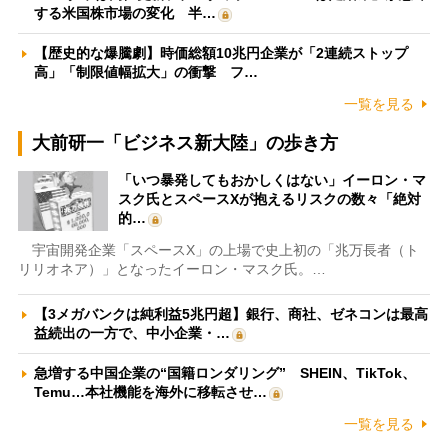
する米国株市場の変化 半…
【歴史的な爆騰劇】時価総額10兆円企業が「2連続ストップ
高」「制限値幅拡大」の衝撃 フ…
一覧を見る
大前研一「ビジネス新大陸」の歩き方
「いつ暴発してもおかしくはない」イーロン・マ
スク氏とスペースXが抱えるリスクの数々「絶対
的…
宇宙開発企業「スペースX」の上場で史上初の「兆万長者（ト
リリオネア）」となったイーロン・マスク氏。…
【3メガバンクは純利益5兆円超】銀行、商社、ゼネコンは最高
益続出の一方で、中小企業・…
急増する中国企業の“国籍ロンダリング” SHEIN、TikTok、
Temu…本社機能を海外に移転させ…
一覧を見る