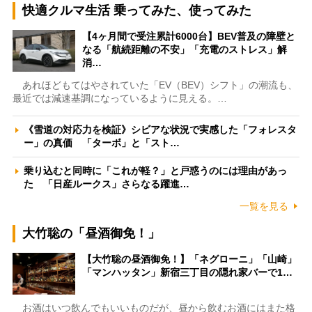
快適クルマ生活 乗ってみた、使ってみた
【4ヶ月間で受注累計6000台】BEV普及の障壁と
なる「航続距離の不安」「充電のストレス」解
消…
あれほどもてはやされていた「EV（BEV）シフト」の潮流も、
最近では減速基調になっているように見える。…
《雪道の対応力を検証》シビアな状況で実感した「フォレスタ
ー」の真価 「ターボ」と「スト…
乗り込むと同時に「これが軽？」と戸惑うのには理由があっ
た 「日産ルークス」さらなる躍進…
一覧を見る
大竹聡の「昼酒御免！」
【大竹聡の昼酒御免！】「ネグローニ」「山崎」
「マンハッタン」新宿三丁目の隠れ家バーで1…
お酒はいつ飲んでもいいものだが、昼から飲むお酒にはまた格