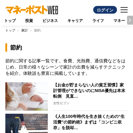
ログイン
トップ
投資
ビジネス
キャリア
ライフ
マネー
トップ
家計
節約
節約
節約に関する記事一覧です。食費、光熱費、通信費などをは
じめ、日常の様々なシーンで家計の出費を減らすテクニック
を紹介。体験談も豊富に掲載しています。
【お金が貯まらない人の貧乏習慣】家
計管理ができないのにNISA優先は本末
転倒 見直…
女性セブン
《人生100年時代を生き抜くための“生
活費”の節約術》まずは「コンビニ依
存」を脱却…