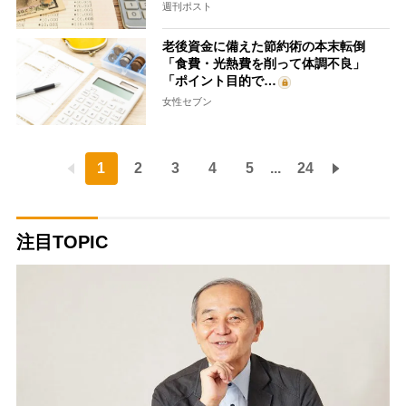
週刊ポスト
老後資金に備えた節約術の本末転倒
「食費・光熱費を削って体調不良」
「ポイント目的で…
女性セブン
1
2
3
4
5
...
24
注目TOPIC