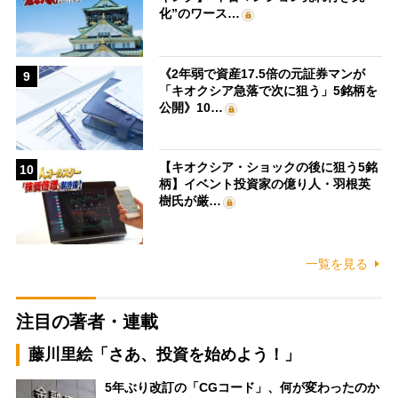
化”のワース…
《2年弱で資産17.5倍の元証券マンが
9
「キオクシア急落で次に狙う」5銘柄を
公開》10…
【キオクシア・ショックの後に狙う5銘
10
柄】イベント投資家の億り人・羽根英
樹氏が厳…
一覧を見る
注目の著者・連載
藤川里絵「さあ、投資を始めよう！」
5年ぶり改訂の「CGコード」、何が変わったのか