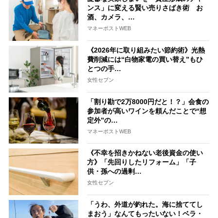
ンス」に変える賢い売りさばき術 お
酒、カメラ、…
マネーポストWEB
《2026年に取り組みたい節約術》光熱
費削減には“白物家電の買い替え”もひ
とつの手…
女性セブン
「割り勘で2万8000円だと！？」会食の
参加者が高いワインを頼んだことで“想
定外”の…
マネーポストWEB
《不幸を招きかねない老後資金の使い
方》「先回りしたリフォーム」「子
供・孫への過剰…
女性セブン
「うわ、外道が釣れた。海に捨ててし
まおう」なんてもったいない！ベラ・