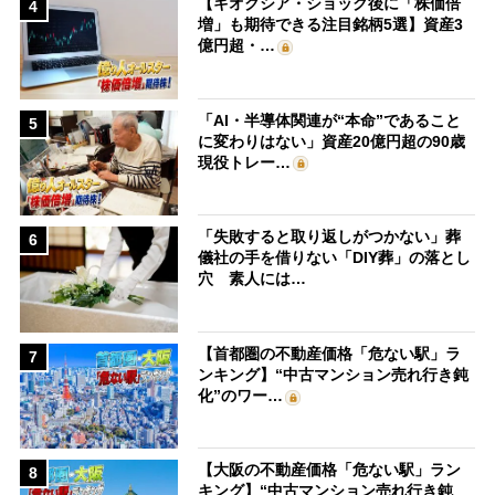
【キオクシア・ショック後に「株価倍
4
増」も期待できる注目銘柄5選】資産3
億円超・…
「AI・半導体関連が“本命”であること
5
に変わりはない」資産20億円超の90歳
現役トレー…
「失敗すると取り返しがつかない」葬
6
儀社の手を借りない「DIY葬」の落とし
穴 素人には…
【首都圏の不動産価格「危ない駅」ラ
7
ンキング】“中古マンション売れ行き鈍
化”のワー…
【大阪の不動産価格「危ない駅」ラン
8
キング】“中古マンション売れ行き鈍