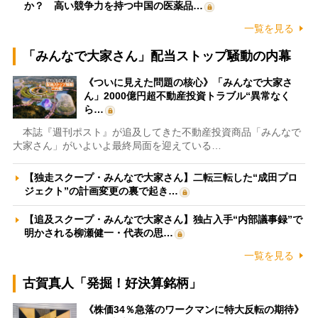
か？ 高い競争力を持つ中国の医薬品…
一覧を見る
「みんなで大家さん」配当ストップ騒動の内幕
《ついに見えた問題の核心》「みんなで大家さ
ん」2000億円超不動産投資トラブル“異常なく
ら…
本誌『週刊ポスト』が追及してきた不動産投資商品「みんなで
大家さん」がいよいよ最終局面を迎えている…
【独走スクープ・みんなで大家さん】二転三転した“成田プロ
ジェクト”の計画変更の裏で起き…
【追及スクープ・みんなで大家さん】独占入手“内部議事録”で
明かされる柳瀬健一・代表の思…
一覧を見る
古賀真人「発掘！好決算銘柄」
《株価34％急落のワークマンに特大反転の期待》