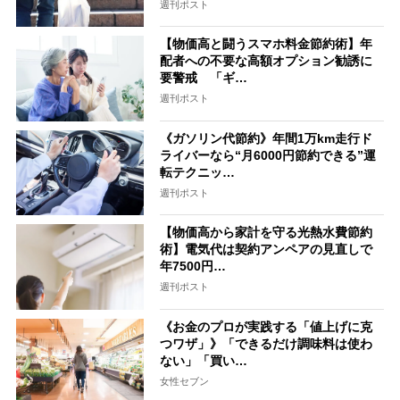
週刊ポスト
【物価高と闘うスマホ料金節約術】年
配者への不要な高額オプション勧誘に
要警戒 「ギ…
週刊ポスト
《ガソリン代節約》年間1万km走行ド
ライバーなら“月6000円節約できる”運
転テクニッ…
週刊ポスト
【物価高から家計を守る光熱水費節約
術】電気代は契約アンペアの見直しで
年7500円…
週刊ポスト
《お金のプロが実践する「値上げに克
つワザ」》「できるだけ調味料は使わ
ない」「買い…
女性セブン