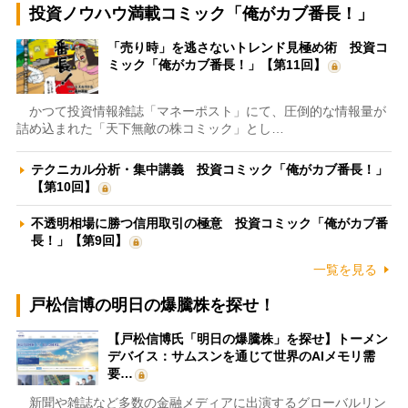
投資ノウハウ満載コミック「俺がカブ番長！」
「売り時」を逃さないトレンド見極め術 投資コ
ミック「俺がカブ番長！」【第11回】
かつて投資情報雑誌「マネーポスト」にて、圧倒的な情報量が
詰め込まれた「天下無敵の株コミック」とし…
テクニカル分析・集中講義 投資コミック「俺がカブ番長！」
【第10回】
不透明相場に勝つ信用取引の極意 投資コミック「俺がカブ番
長！」【第9回】
一覧を見る
戸松信博の明日の爆騰株を探せ！
【戸松信博氏「明日の爆騰株」を探せ】トーメン
デバイス：サムスンを通じて世界のAIメモリ需
要…
新聞や雑誌など多数の金融メディアに出演するグローバルリン