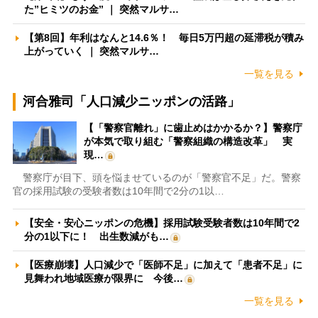
た”ヒミツのお金” ｜ 突然マルサ…
【第8回】年利はなんと14.6％！ 毎日5万円超の延滞税が積み
上がっていく ｜ 突然マルサ…
一覧を見る
河合雅司「人口減少ニッポンの活路」
【「警察官離れ」に歯止めはかかるか？】警察庁
が本気で取り組む「警察組織の構造改革」 実
現…
警察庁が目下、頭を悩ませているのが「警察官不足」だ。警察
官の採用試験の受験者数は10年間で2分の1以…
【安全・安心ニッポンの危機】採用試験受験者数は10年間で2
分の1以下に！ 出生数減がも…
【医療崩壊】人口減少で「医師不足」に加えて「患者不足」に
見舞われ地域医療が限界に 今後…
一覧を見る