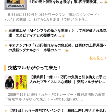
6月の売上低迷を吹き飛ばす第1四半期決算、…
6月3日に8330円をつけたワークマン（東証スタンダード・
7564）の株価は、わずか1カ月あまりで約34％下落…
三菱重工が「AIインフラの新たな主役」として再評価される気
運 エヌビディアとの提携でAI…
キオクシアHD「7万円割れからの急反発」は再びの上昇局面へ
の反転シグナルか？ 市場のムー…
一覧を見る
突然マルサがやって来た！
【最終回】1億6000万円の負債と引き換えに手に
入れたプライスレスな経験 ｜ 突然マルサがや…
2009年12月に発行された元FXトレーダー・磯貝清明氏の著書
『突然マルサがやって来た！～FXで10億円稼い…
【第9回】もう一度FXでリベンジ！ 種銭は差し押さえを免れ