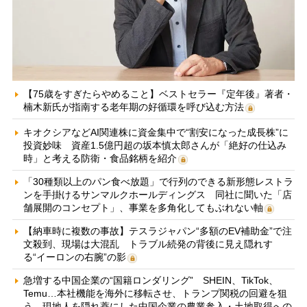
【75歳をすぎたらやめること】ベストセラー『定年後』著者・
楠木新氏が指南する老年期の好循環を呼び込む方法
キオクシアなどAI関連株に資金集中で“割安になった成長株”に
投資妙味 資産1.5億円超の坂本慎太郎さんが「絶好の仕込み
時」と考える防衛・食品銘柄を紹介
「30種類以上のパン食べ放題」で行列のできる新形態レストラ
ンを手掛けるサンマルクホールディングス 同社に聞いた「店
舗展開のコンセプト」、事業を多角化してもぶれない軸
【納車時に複数の事故】テスラジャパン“多額のEV補助金”で注
文殺到、現場は大混乱 トラブル続発の背後に見え隠れす
る“イーロンの右腕”の影
急増する中国企業の“国籍ロンダリング” SHEIN、TikTok、
Temu…本社機能を海外に移転させ、トランプ関税の回避を狙
う 現地人を隠れ蓑にした中国企業の農業参入・土地取得への