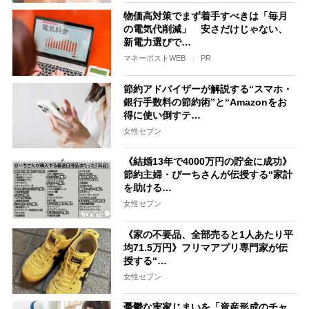
物価高対策でまず着手すべきは「毎月
の電気代削減」 安さだけじゃない、
新電力選びで…
マネーポストWEB
PR
節約アドバイザーが解説する“スマホ・
銀行手数料の節約術”と“Amazonをお
得に使い倒すテ…
女性セブン
《結婚13年で4000万円の貯金に成功》
節約主婦・ぴーちさんが伝授する“家計
を助ける…
女性セブン
《家の不要品、全部売ると1人あたり平
均71.5万円》フリマアプリ専門家が伝
授する“…
女性セブン
憂鬱な実家じまいを「資産形成のチャ