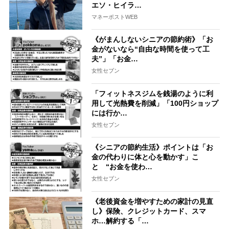
エソ・ヒイラ…
マネーポストWEB
《がまんしないシニアの節約術》「お
金がないなら“自由な時間を使って工
夫”」「お金…
女性セブン
「フィットネスジムを銭湯のように利
用して光熱費を削減」「100円ショップ
には行か…
女性セブン
《シニアの節約生活》ポイントは「お
金の代わりに体と心を動かす」こ
と “お金を使わ…
女性セブン
《老後資金を増やすための家計の見直
し》保険、クレジットカード、スマ
ホ…解約する「…