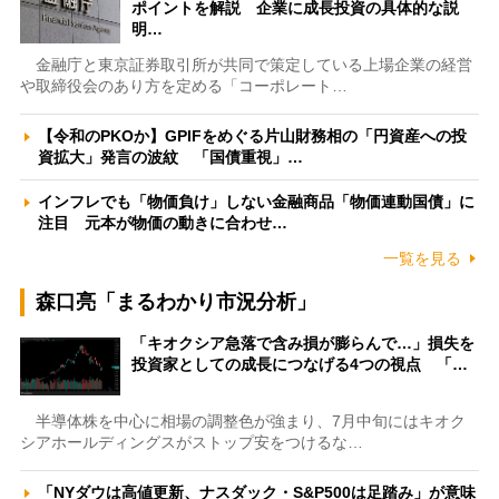
ポイントを解説 企業に成長投資の具体的な説
明…
金融庁と東京証券取引所が共同で策定している上場企業の経営
や取締役会のあり方を定める「コーポレート…
【令和のPKOか】GPIFをめぐる片山財務相の「円資産への投
資拡大」発言の波紋 「国債重視」…
インフレでも「物価負け」しない金融商品「物価連動国債」に
注目 元本が物価の動きに合わせ…
一覧を見る
森口亮「まるわかり市況分析」
「キオクシア急落で含み損が膨らんで…」損失を
投資家としての成長につなげる4つの視点 「…
半導体株を中心に相場の調整色が強まり、7月中旬にはキオク
シアホールディングスがストップ安をつけるな…
「NYダウは高値更新、ナスダック・S&P500は足踏み」が意味