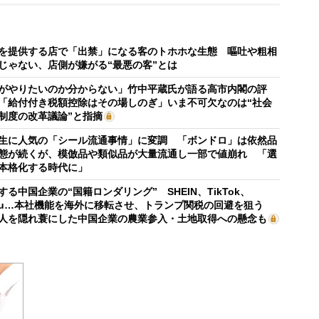
を提供する店で「出禁」になる客のトホホな生態 嘔吐や粗相
じゃない、店側が嫌がる“最悪の客”とは
がやりたいのか分からない」竹中平蔵氏が語る高市内閣の評
「給付付き税額控除はその場しのぎ」いま不可欠なのは“社会
制度の改革議論”と指摘
生に人気の「シール流通事情」に変調 「ボンドロ」は依然品
態が続くが、模倣品や類似品が大量流通し一部で値崩れ 「選
本格化する時代に」
する中国企業の“国籍ロンダリング” SHEIN、TikTok、
mu…本社機能を海外に移転させ、トランプ関税の回避を狙う
人を隠れ蓑にした中国企業の農業参入・土地取得への懸念も