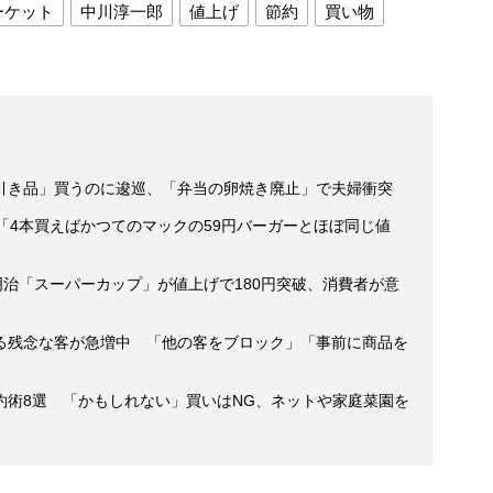
ーケット
中川淳一郎
値上げ
節約
買い物
引き品」買うのに逡巡、「弁当の卵焼き廃止」で夫婦衝突
「4本買えばかつてのマックの59円バーガーとほぼ同じ値
明治「スーパーカップ」が値上げで180円突破、消費者が意
る残念な客が急増中 「他の客をブロック」「事前に商品を
約術8選 「かもしれない」買いはNG、ネットや家庭菜園を