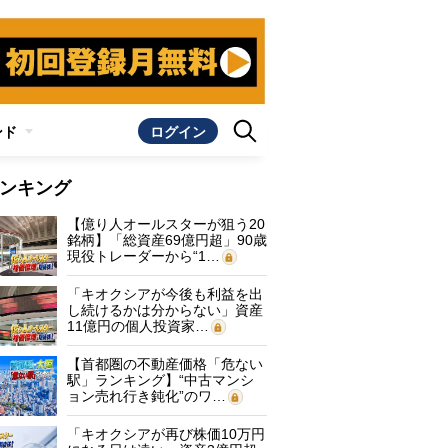
ンド
ログイン
ンキング
【億り人オールスターが狙う20
銘柄】「総資産69億円超」90歳
現役トレーダーから“1…
「キオクシアが今後も利益を出
し続けるかは分からない」資産
11億円の個人投資家…
【首都圏の不動産価格「危ない
駅」ランキング】“中古マンシ
ョン売れ行き鈍化”のワ…
「キオクシアが再び株価10万円