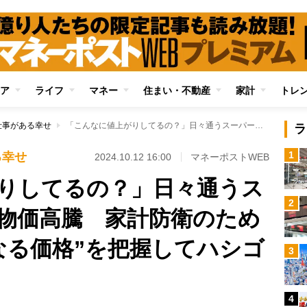
ア
ライフ
マネー
住まい・不動産
家計
トレ
仕事がある幸せ
「こんなに値上がりしてるの？」日々通うスーパーで実感する物価高騰 家計防衛のためには“店ごとに異なる価格”を把握してハシゴすべし
ラ
1
る幸せ
2024.10.12 16:00
マネーポストWEB
りしてるの？」日々通うス
2
物価高騰 家計防衛のため
なる価格”を把握してハシゴ
3
4