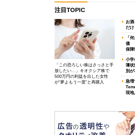
注目TOPIC
お酒
だけ
「何
価 
保障
小学
「この恐ろしい株はさっさと手
薄状
放したい…」キオクシア株で
別が
500万円の利益を出した女性
急増
が“夢よもう一度”と再購入
Te
現地