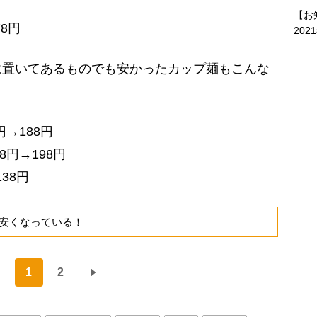
【お
8円
202
置いてあるものでも安かったカップ麺もこんな
円→188円
8円→198円
38円
安くなっている！
1
2