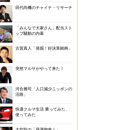
田代尚機のチャイナ・リサーチ
「みんなで大家さん」配当スト
ップ騒動の内幕
古賀真人「発掘！好決算銘柄」
突然マルサがやって来た！
河合雅司「人口減少ニッポンの
活路」
快適クルマ生活 乗ってみた、
使ってみた
大竹聡の「昼酒御免！」