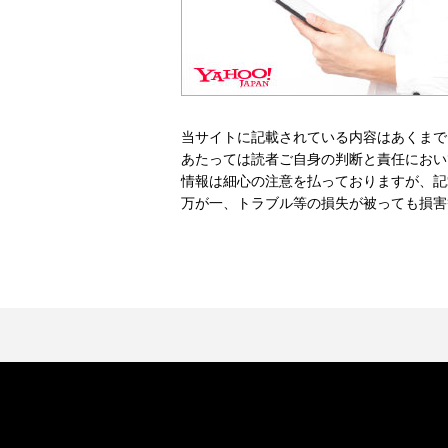
当サイトに記載されている内容はあくまで
あたっては読者ご自身の判断と責任におい
情報は細心の注意を払っておりますが、記
万が一、トラブル等の損失が被っても損害