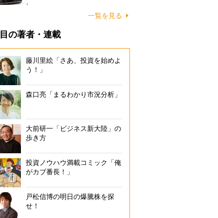
一覧を見る
目の著者・連載
藤川里絵「さあ、投資を始めよ
う！」
森口亮「まるわかり市況分析」
大前研一「ビジネス新大陸」の
歩き方
投資ノウハウ満載コミック「俺
がカブ番長！」
戸松信博の明日の爆騰株を探
せ！