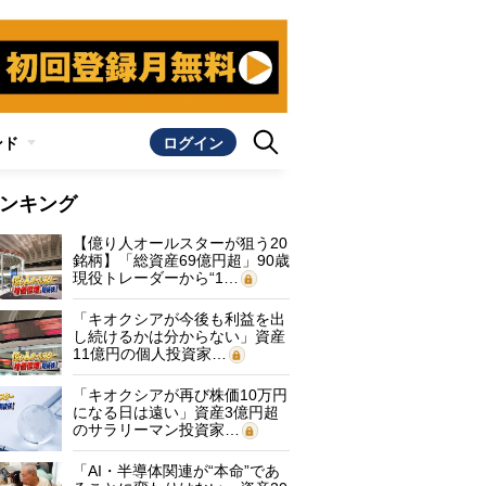
ンド
ログイン
ンキング
【億り人オールスターが狙う20
銘柄】「総資産69億円超」90歳
現役トレーダーから“1…
「キオクシアが今後も利益を出
し続けるかは分からない」資産
11億円の個人投資家…
「キオクシアが再び株価10万円
になる日は遠い」資産3億円超
のサラリーマン投資家…
「AI・半導体関連が“本命”であ