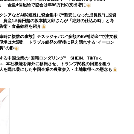
」 金星4個配給で協会は年96万円の支出増に
クシアなどAI関連株に資金集中で“割安になった成長株”に投資
 資産1.5億円超の坂本慎太郎さんが「絶好の仕込み時」と考
防衛・食品銘柄を紹介
車時に複数の事故】テスラジャパン“多額のEV補助金”で注文殺
現場は大混乱 トラブル続発の背後に見え隠れする“イーロン
腕”の影
する中国企業の“国籍ロンダリング” SHEIN、TikTok、
mu…本社機能を海外に移転させ、トランプ関税の回避を狙う
人を隠れ蓑にした中国企業の農業参入・土地取得への懸念も