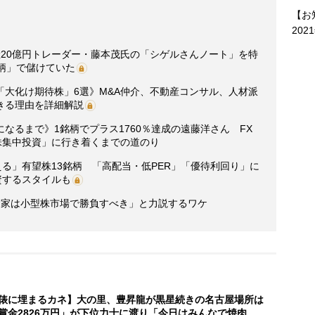
【お
202
産20億円トレーダー・藤本茂氏の「シゲルさんノート」を特
柄」で儲けていた
「大化け期待株」6選》M&A仲介、不動産コンサル、人材派
きる理由を詳細解説
なるまで》1銘柄でプラス1760％達成の遠藤洋さん FX
株集中投資」に行き着くまでの道のり
える」有望株13銘柄 「高配当・低PER」「優待利回り」に
資するスタイルも
資家は小型株市場で勝負すべき」と力説するワケ
俵に埋まるカネ】大の里、豊昇龍が黒星続きの名古屋場所は
賞金2826万円」が下位力士に渡り「今日はみんなで焼肉