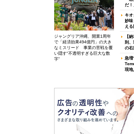
だ！
キオ
妙味
える
ジャングリア沖縄、開業1周年
【納
で「経済効果494億円」の大き
到、
なミスリード 事業の苦戦を覆
の右
い隠す“不透明すぎる巨大な数
急増
字”
Te
現地