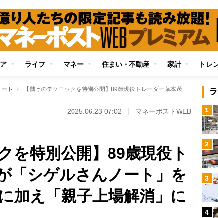
ア
ライフ
マネー
住まい・不動産
家計
トレ
ノート
【儲けのテクニックを特別公開】89歳現役トレーダー藤本茂氏が「シゲルさんノート」を解説 M＆A、RSIに加え「親子上場解消」に注目した売買も
ラ
1
2025.06.23 07:02
マネーポストWEB
2
クを特別公開】89歳現役ト
が「シゲルさんノート」を
3
Iに加え「親子上場解消」に
4