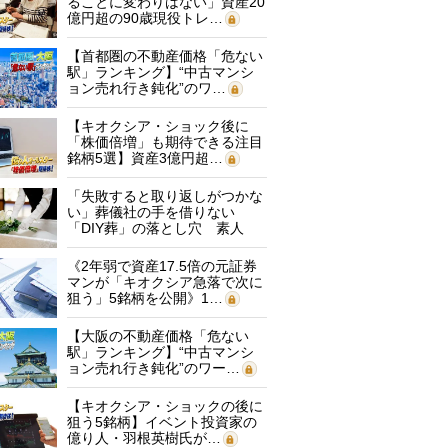
ることに変わりはない」資産20
億円超の90歳現役トレ…
【首都圏の不動産価格「危ない
駅」ランキング】“中古マンシ
ョン売れ行き鈍化”のワ…
【キオクシア・ショック後に
「株価倍増」も期待できる注目
銘柄5選】資産3億円超…
「失敗すると取り返しがつかな
い」葬儀社の手を借りない
「DIY葬」の落とし穴 素人
に…
《2年弱で資産17.5倍の元証券
マンが「キオクシア急落で次に
狙う」5銘柄を公開》1…
【大阪の不動産価格「危ない
駅」ランキング】“中古マンシ
ョン売れ行き鈍化”のワー…
【キオクシア・ショックの後に
狙う5銘柄】イベント投資家の
億り人・羽根英樹氏が…