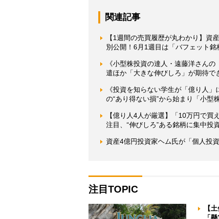
関連記事
【1週間の売買履歴が丸わかり】資
別公開！6月1週目は「バフェット銘
《小型株投資の達人・遠藤洋さんの
遣ほか「大きな伸びしろ」が期待で
《投資を知らない学生が「億り人」に
の“あり得ない損”から始まり「小型
【億り人4人が厳選】「10万円で買
注目、“伸びしろ”ある銘柄に集中投
資産4億円投資家ヘム氏が「個人投
注目TOPIC
【土
「懸