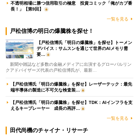
不透明相場に勝つ信用取引の極意 投資コミック「俺がカブ番
長！」【第9回】
一覧を見る
戸松信博の明日の爆騰株を探せ！
【戸松信博氏「明日の爆騰株」を探せ】トーメン
デバイス：サムスンを通じて世界のAIメモリ需
要…
新聞や雑誌など多数の金融メディアに出演するグローバルリン
クアドバイザーズ代表の戸松信博氏が、最新…
【戸松信博氏「明日の爆騰株」を探せ】レーザーテック：最先
端半導体の製造に不可欠な検査装…
【戸松信博氏「明日の爆騰株」を探せ】TDK：AIインフラを支
えるキープレーヤー 成長の再評…
一覧を見る
田代尚機のチャイナ・リサーチ