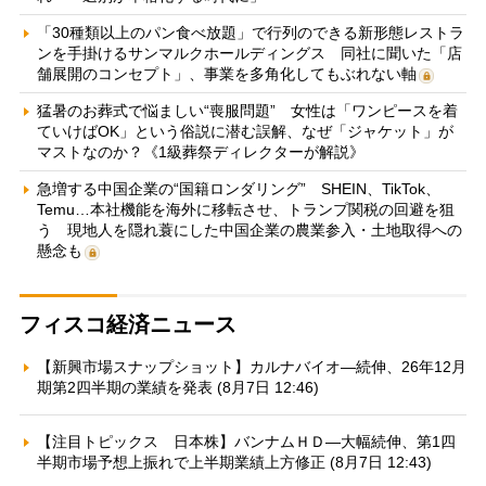
「30種類以上のパン食べ放題」で行列のできる新形態レストラ
ンを手掛けるサンマルクホールディングス 同社に聞いた「店
舗展開のコンセプト」、事業を多角化してもぶれない軸
猛暑のお葬式で悩ましい“喪服問題” 女性は「ワンピースを着
ていけばOK」という俗説に潜む誤解、なぜ「ジャケット」が
マストなのか？《1級葬祭ディレクターが解説》
急増する中国企業の“国籍ロンダリング” SHEIN、TikTok、
Temu…本社機能を海外に移転させ、トランプ関税の回避を狙
う 現地人を隠れ蓑にした中国企業の農業参入・土地取得への
懸念も
フィスコ経済ニュース
【新興市場スナップショット】カルナバイオ—続伸、26年12月
期第2四半期の業績を発表 (8月7日 12:46)
【注目トピックス 日本株】バンナムＨＤ—大幅続伸、第1四
半期市場予想上振れで上半期業績上方修正 (8月7日 12:43)