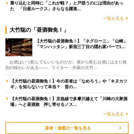
乗り込むと同時に「これが軽？」と戸惑うのには理由があっ
た 「日産ルークス」さらなる躍進…
一覧を見る
大竹聡の「昼酒御免！」
【大竹聡の昼酒御免！】「ネグローニ」「山崎」
「マンハッタン」新宿三丁目の隠れ家バーで1…
お酒はいつ飲んでもいいものだが、昼から飲むお酒にはまた格
別の味わいがある――。ライター・作家の大竹…
【大竹聡の昼酒御免！】今の若者は「なめろう」や「キヌカツ
ギ」を知らないって本当？ 昔の…
【大竹聡の昼酒御免！】京急線で多摩川越えて「川崎の大衆酒
場」へと昼酒旅 押し寄せるノス…
一覧を見る
著者・連載の一覧を見る