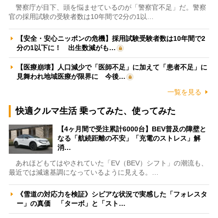
警察庁が目下、頭を悩ませているのが「警察官不足」だ。警察
官の採用試験の受験者数は10年間で2分の1以…
【安全・安心ニッポンの危機】採用試験受験者数は10年間で2
分の1以下に！ 出生数減がも…
【医療崩壊】人口減少で「医師不足」に加えて「患者不足」に
見舞われ地域医療が限界に 今後…
一覧を見る
快適クルマ生活 乗ってみた、使ってみた
【4ヶ月間で受注累計6000台】BEV普及の障壁と
なる「航続距離の不安」「充電のストレス」解
消…
あれほどもてはやされていた「EV（BEV）シフト」の潮流も、
最近では減速基調になっているように見える。…
《雪道の対応力を検証》シビアな状況で実感した「フォレスタ
ー」の真価 「ターボ」と「スト…