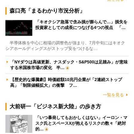
森口亮「まるわかり市況分析」
「キオクシア急落で含み損が膨らんで…」損失を
投資家としての成長につなげる4つの視点 「…
半導体株を中心に相場の調整色が強まり、7月中旬にはキオク
シアホールディングスがストップ安をつけるな…
「NYダウは高値更新、ナスダック・S&P500は足踏み」が意味
する米国株市場の変化 半…
【歴史的な爆騰劇】時価総額10兆円企業が「2連続ストップ
高」「制限値幅拡大」の衝撃 フ…
一覧を見る
大前研一「ビジネス新大陸」の歩き方
「いつ暴発してもおかしくはない」イーロン・マ
スク氏とスペースXが抱えるリスクの数々「絶対
的…