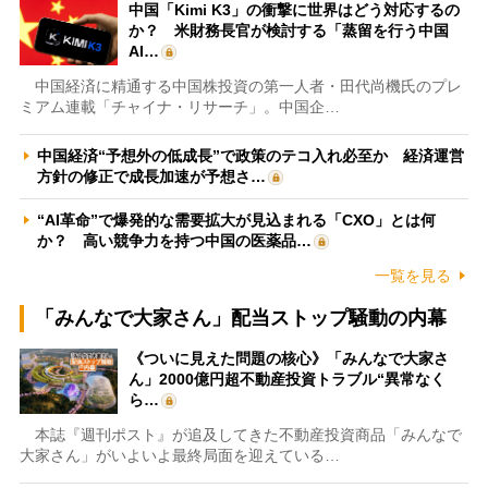
中国「Kimi K3」の衝撃に世界はどう対応するの
か？ 米財務長官が検討する「蒸留を行う中国
AI…
中国経済に精通する中国株投資の第一人者・田代尚機氏のプレ
ミアム連載「チャイナ・リサーチ」。中国企…
中国経済“予想外の低成長”で政策のテコ入れ必至か 経済運営
方針の修正で成長加速が予想さ…
“AI革命”で爆発的な需要拡大が見込まれる「CXO」とは何
か？ 高い競争力を持つ中国の医薬品…
一覧を見る
「みんなで大家さん」配当ストップ騒動の内幕
《ついに見えた問題の核心》「みんなで大家さ
ん」2000億円超不動産投資トラブル“異常なく
ら…
本誌『週刊ポスト』が追及してきた不動産投資商品「みんなで
大家さん」がいよいよ最終局面を迎えている…