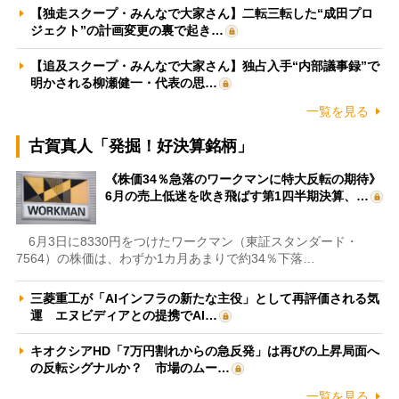
【独走スクープ・みんなで大家さん】二転三転した“成田プロ
ジェクト”の計画変更の裏で起き…
【追及スクープ・みんなで大家さん】独占入手“内部議事録”で
明かされる柳瀬健一・代表の思…
一覧を見る
古賀真人「発掘！好決算銘柄」
《株価34％急落のワークマンに特大反転の期待》
6月の売上低迷を吹き飛ばす第1四半期決算、…
6月3日に8330円をつけたワークマン（東証スタンダード・
7564）の株価は、わずか1カ月あまりで約34％下落…
三菱重工が「AIインフラの新たな主役」として再評価される気
運 エヌビディアとの提携でAI…
キオクシアHD「7万円割れからの急反発」は再びの上昇局面へ
の反転シグナルか？ 市場のムー…
一覧を見る