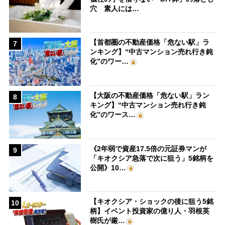
穴 素人には…
【首都圏の不動産価格「危ない駅」ラ
7
ンキング】“中古マンション売れ行き鈍
化”のワー…
【大阪の不動産価格「危ない駅」ラン
8
キング】“中古マンション売れ行き鈍
化”のワース…
《2年弱で資産17.5倍の元証券マンが
9
「キオクシア急落で次に狙う」5銘柄を
公開》10…
【キオクシア・ショックの後に狙う5銘
10
柄】イベント投資家の億り人・羽根英
樹氏が厳…