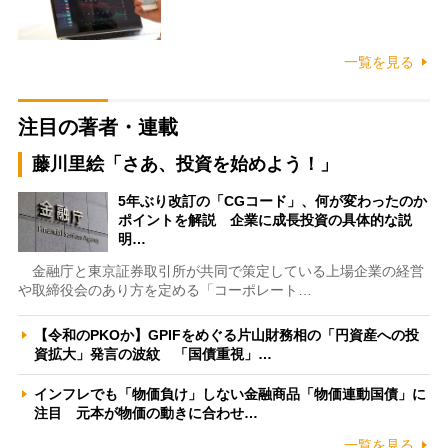
一覧を見る
注目の著者・連載
藤川里絵「さあ、投資を始めよう！」
5年ぶり改訂の「CGコード」、何が変わったのか
ポイントを解説 企業に成長投資の具体的な説
明…
金融庁と東京証券取引所が共同で策定している上場企業の経営
や取締役会のあり方を定める「コーポレート…
【令和のPKOか】GPIFをめぐる片山財務相の「円資産への投
資拡大」発言の波紋 「国債重視」…
インフレでも「物価負け」しない金融商品「物価連動国債」に
注目 元本が物価の動きに合わせ…
一覧を見る