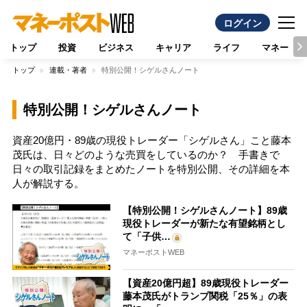
ログイン
トップ
投資
ビジネス
キャリア
ライフ
マネー
トップ
連載・著者
特別公開！シゲルさんノート
特別公開！シゲルさんノート
資産20億円・89歳の現役トレーダー「シゲルさん」こと藤本
茂氏は、日々どのような売買をしているのか？ 手書きで
日々の取引記録をまとめたノートを特別公開、その詳細を本
人が解説する。
【特別公開！シゲルさんノート】89歳
現役トレーダーが新たな有望銘柄とし
て「子供…
マネーポストWEB
【資産20億円超】89歳現役トレーダー
藤本茂氏がトランプ関税「25％」の表