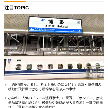
注目TOPIC
「約5時間かかるし、料金も高いのになぜ？」東京～博多間の
移動に飛行機ではなく新幹線を選ぶ人の事情
小学生に人気の「シール流通事情」に変調 「ボンドロ」は依
然品薄状態が続くが、模倣品や類似品が大量流通し一部で値崩
れ 「選別が本格化する時代に」