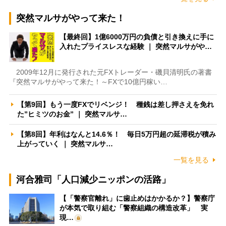
突然マルサがやって来た！
【最終回】1億6000万円の負債と引き換えに手に
入れたプライスレスな経験 ｜ 突然マルサがや…
2009年12月に発行された元FXトレーダー・磯貝清明氏の著書
『突然マルサがやって来た！～FXで10億円稼い…
【第9回】もう一度FXでリベンジ！ 種銭は差し押さえを免れ
た”ヒミツのお金” ｜ 突然マルサ…
【第8回】年利はなんと14.6％！ 毎日5万円超の延滞税が積み
上がっていく ｜ 突然マルサ…
一覧を見る
河合雅司「人口減少ニッポンの活路」
【「警察官離れ」に歯止めはかかるか？】警察庁
が本気で取り組む「警察組織の構造改革」 実
現…