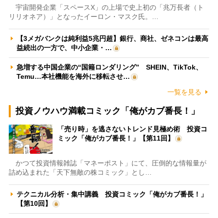
宇宙開発企業「スペースX」の上場で史上初の「兆万長者（ト
リリオネア）」となったイーロン・マスク氏。…
【3メガバンクは純利益5兆円超】銀行、商社、ゼネコンは最高
益続出の一方で、中小企業・…
急増する中国企業の“国籍ロンダリング” SHEIN、TikTok、
Temu…本社機能を海外に移転させ…
一覧を見る
投資ノウハウ満載コミック「俺がカブ番長！」
「売り時」を逃さないトレンド見極め術 投資コ
ミック「俺がカブ番長！」【第11回】
かつて投資情報雑誌「マネーポスト」にて、圧倒的な情報量が
詰め込まれた「天下無敵の株コミック」とし…
テクニカル分析・集中講義 投資コミック「俺がカブ番長！」
【第10回】