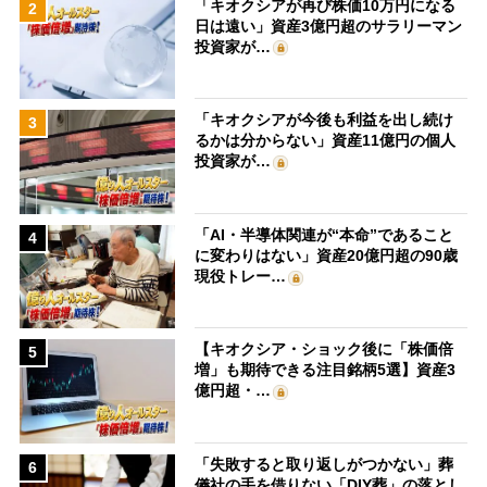
「キオクシアが再び株価10万円になる
2
日は遠い」資産3億円超のサラリーマン
投資家が…
「キオクシアが今後も利益を出し続け
3
るかは分からない」資産11億円の個人
投資家が…
「AI・半導体関連が“本命”であること
4
に変わりはない」資産20億円超の90歳
現役トレー…
【キオクシア・ショック後に「株価倍
5
増」も期待できる注目銘柄5選】資産3
億円超・…
「失敗すると取り返しがつかない」葬
6
儀社の手を借りない「DIY葬」の落とし