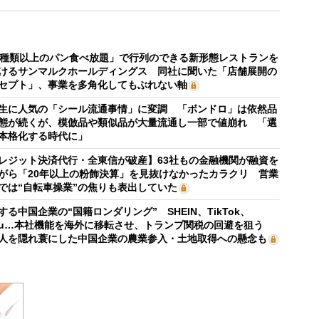
0種類以上のパン食べ放題」で行列のできる新形態レストランを
けるサンマルクホールディングス 同社に聞いた「店舗展開の
セプト」、事業を多角化してもぶれない軸
生に人気の「シール流通事情」に変調 「ボンドロ」は依然品
態が続くが、模倣品や類似品が大量流通し一部で値崩れ 「選
本格化する時代に」
レジット決済代行・全東信が破産】63社もの金融機関が融資を
がら「20年以上の粉飾決算」を見抜けなかったカラクリ 営業
では“自転車操業”の焦りも表出していた
する中国企業の“国籍ロンダリング” SHEIN、TikTok、
mu…本社機能を海外に移転させ、トランプ関税の回避を狙う
人を隠れ蓑にした中国企業の農業参入・土地取得への懸念も