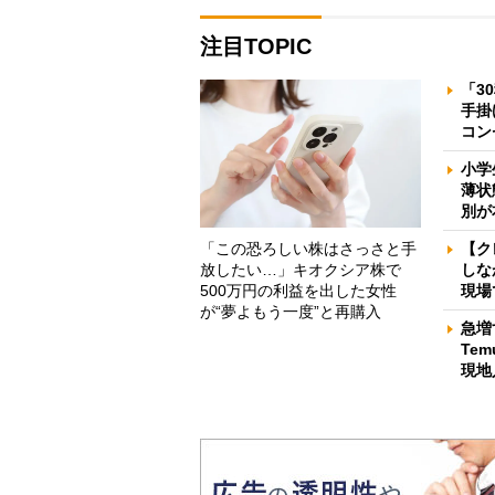
注目TOPIC
「3
手掛
コン
小学
薄状
別が
「この恐ろしい株はさっさと手
【ク
放したい…」キオクシア株で
しな
500万円の利益を出した女性
現場
が“夢よもう一度”と再購入
急増
Te
現地