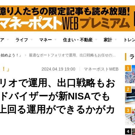
ア
ライフ
マネー
住まい・不動産
家計
トレ
を始めよう！」
最適なポートフォリオで運用、出口戦略もお任せのロボットアドバイザーが新NISAでも人気に 手数料を上回る運用ができるかがカギ
ラ
1
う！」
2024.04.19 19:00
マネーポストWEB
リオで運用、出口戦略もお
2
ドバイザーが新NISAでも
上回る運用ができるかがカ
3
4