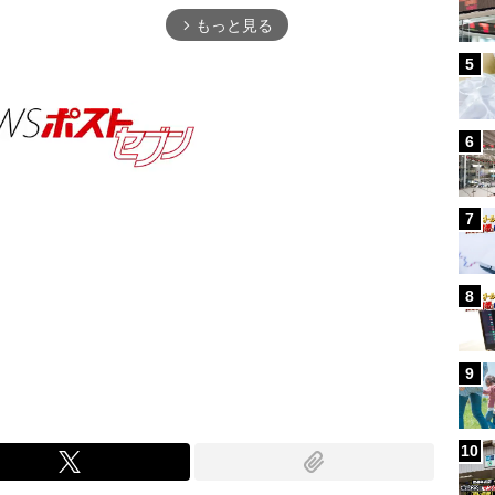
もっと見る
arrow_forward_ios
5
6
7
8
Mute
9
10