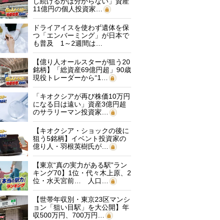
し続けるかは分からない」資産
11億円の個人投資家…
ドライアイスを使わず遺体を保
つ「エンバーミング」が日本で
も普及 1～2週間は…
【億り人オールスターが狙う20
銘柄】「総資産69億円超」90歳
現役トレーダーから“1…
「キオクシアが再び株価10万円
になる日は遠い」資産3億円超
のサラリーマン投資家…
【キオクシア・ショックの後に
狙う5銘柄】イベント投資家の
億り人・羽根英樹氏が…
【東京“真の実力がある駅”ラン
キング70】1位・代々木上原、2
位・水天宮前… 人口…
【世帯年収別・東京23区マンシ
ョン「狙い目駅」を大公開】年
収500万円、700万円…