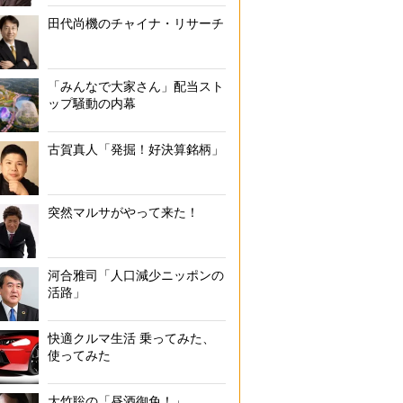
田代尚機のチャイナ・リサーチ
「みんなで大家さん」配当スト
ップ騒動の内幕
古賀真人「発掘！好決算銘柄」
突然マルサがやって来た！
河合雅司「人口減少ニッポンの
活路」
快適クルマ生活 乗ってみた、
使ってみた
大竹聡の「昼酒御免！」