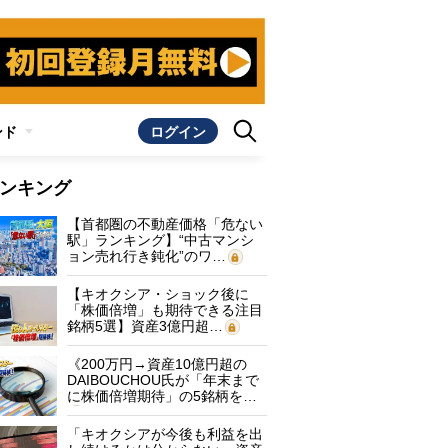
ンド
ログイン
ンキング
【首都圏の不動産価格「危ない
駅」ランキング】“中古マンシ
ョン売れ行き鈍化”のワ…
【キオクシア・ショック後に
「株価倍増」も期待できる注目
銘柄5選】資産3億円超…
《200万円→資産10億円超の
DAIBOUCHOU氏が「年末まで
に株価倍増期待」の5銘柄を…
「キオクシアが今後も利益を出