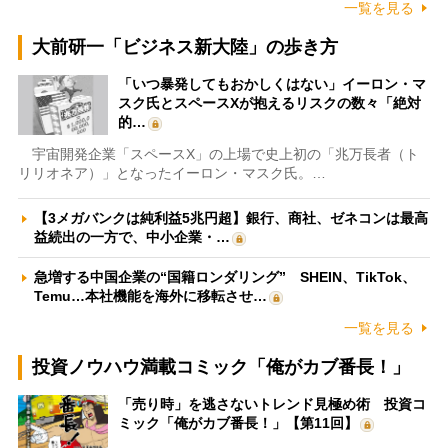
一覧を見る
大前研一「ビジネス新大陸」の歩き方
「いつ暴発してもおかしくはない」イーロン・マ
スク氏とスペースXが抱えるリスクの数々「絶対
的…
宇宙開発企業「スペースX」の上場で史上初の「兆万長者（ト
リリオネア）」となったイーロン・マスク氏。…
【3メガバンクは純利益5兆円超】銀行、商社、ゼネコンは最高
益続出の一方で、中小企業・…
急増する中国企業の“国籍ロンダリング” SHEIN、TikTok、
Temu…本社機能を海外に移転させ…
一覧を見る
投資ノウハウ満載コミック「俺がカブ番長！」
「売り時」を逃さないトレンド見極め術 投資コ
ミック「俺がカブ番長！」【第11回】