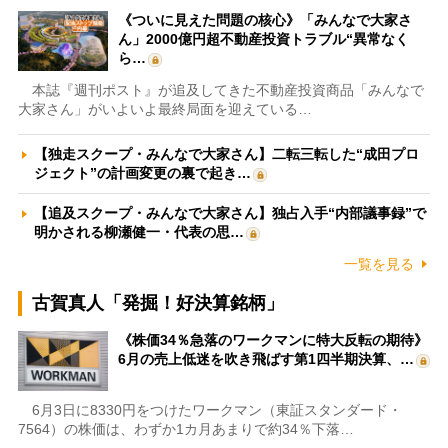
《ついに見えた問題の核心》「みんなで大家さ
ん」2000億円超不動産投資トラブル“異常なく
ら…
本誌『週刊ポスト』が追及してきた不動産投資商品「みんなで
大家さん」がいよいよ最終局面を迎えている…
【独走スクープ・みんなで大家さん】二転三転した“成田プロ
ジェクト”の計画変更の裏で起き…
【追及スクープ・みんなで大家さん】独占入手“内部議事録”で
明かされる柳瀬健一・代表の思…
一覧を見る
古賀真人「発掘！好決算銘柄」
《株価34％急落のワークマンに特大反転の期待》
6月の売上低迷を吹き飛ばす第1四半期決算、…
6月3日に8330円をつけたワークマン（東証スタンダード・
7564）の株価は、わずか1カ月あまりで約34％下落…