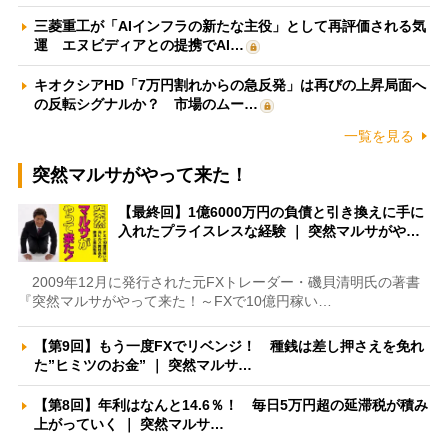
三菱重工が「AIインフラの新たな主役」として再評価される気
運 エヌビディアとの提携でAI…
キオクシアHD「7万円割れからの急反発」は再びの上昇局面へ
の反転シグナルか？ 市場のムー…
一覧を見る
突然マルサがやって来た！
【最終回】1億6000万円の負債と引き換えに手に
入れたプライスレスな経験 ｜ 突然マルサがや…
2009年12月に発行された元FXトレーダー・磯貝清明氏の著書
『突然マルサがやって来た！～FXで10億円稼い…
【第9回】もう一度FXでリベンジ！ 種銭は差し押さえを免れ
た”ヒミツのお金” ｜ 突然マルサ…
【第8回】年利はなんと14.6％！ 毎日5万円超の延滞税が積み
上がっていく ｜ 突然マルサ…