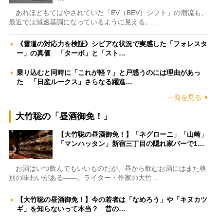
あれほどもてはやされていた「EV（BEV）シフト」の潮流も、
最近では減速基調になっているように見える。…
《雪道の対応力を検証》シビアな状況で実感した「フォレスタ
ー」の真価 「ターボ」と「スト…
乗り込むと同時に「これが軽？」と戸惑うのには理由があっ
た 「日産ルークス」さらなる躍進…
一覧を見る
大竹聡の「昼酒御免！」
【大竹聡の昼酒御免！】「ネグローニ」「山崎」
「マンハッタン」新宿三丁目の隠れ家バーで1…
お酒はいつ飲んでもいいものだが、昼から飲むお酒にはまた格
別の味わいがある――。ライター・作家の大竹…
【大竹聡の昼酒御免！】今の若者は「なめろう」や「キヌカツ
ギ」を知らないって本当？ 昔の…