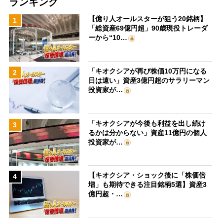
ランキング
【億り人オールスターが狙う20銘柄】
1
「総資産69億円超」90歳現役トレーダ
ーから“10…
「キオクシアが再び株価10万円になる
2
日は遠い」資産3億円超のサラリーマン
投資家が…
「キオクシアが今後も利益を出し続け
3
るかは分からない」資産11億円の個人
投資家が…
【キオクシア・ショック後に「株価倍
4
増」も期待できる注目銘柄5選】資産3
億円超・…