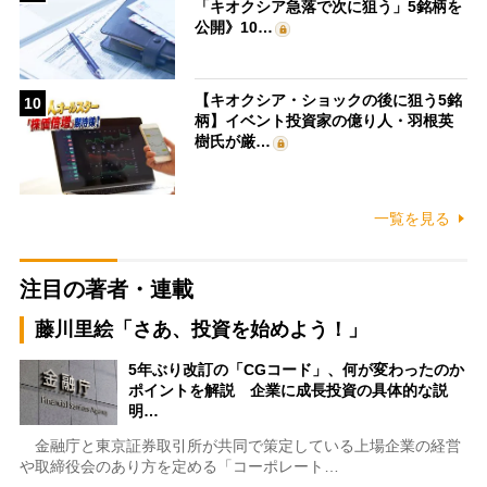
「キオクシア急落で次に狙う」5銘柄を
公開》10…
【キオクシア・ショックの後に狙う5銘
10
柄】イベント投資家の億り人・羽根英
樹氏が厳…
一覧を見る
注目の著者・連載
藤川里絵「さあ、投資を始めよう！」
5年ぶり改訂の「CGコード」、何が変わったのか
ポイントを解説 企業に成長投資の具体的な説
明…
金融庁と東京証券取引所が共同で策定している上場企業の経営
や取締役会のあり方を定める「コーポレート…