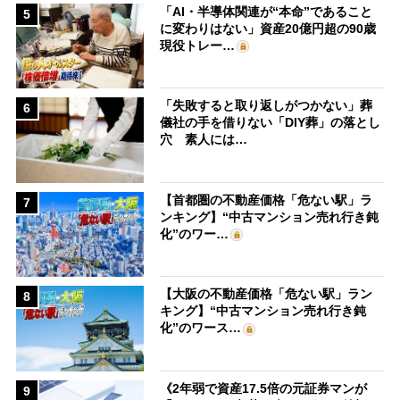
「AI・半導体関連が“本命”であること
5
に変わりはない」資産20億円超の90歳
現役トレー…
「失敗すると取り返しがつかない」葬
6
儀社の手を借りない「DIY葬」の落とし
穴 素人には…
【首都圏の不動産価格「危ない駅」ラ
7
ンキング】“中古マンション売れ行き鈍
化”のワー…
【大阪の不動産価格「危ない駅」ラン
8
キング】“中古マンション売れ行き鈍
化”のワース…
《2年弱で資産17.5倍の元証券マンが
9