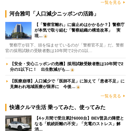
一覧を見る
河合雅司「人口減少ニッポンの活路」
【「警察官離れ」に歯止めはかかるか？】警察庁
が本気で取り組む「警察組織の構造改革」 実
現…
警察庁が目下、頭を悩ませているのが「警察官不足」だ。警察
官の採用試験の受験者数は10年間で2分の1以…
【安全・安心ニッポンの危機】採用試験受験者数は10年間で2
分の1以下に！ 出生数減がも…
【医療崩壊】人口減少で「医師不足」に加えて「患者不足」に
見舞われ地域医療が限界に 今後…
一覧を見る
快適クルマ生活 乗ってみた、使ってみた
【4ヶ月間で受注累計6000台】BEV普及の障壁と
なる「航続距離の不安」「充電のストレス」解
消…