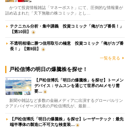
かつて投資情報雑誌「マネーポスト」にて、圧倒的な情報量が
詰め込まれた「天下無敵の株コミック」とし…
テクニカル分析・集中講義 投資コミック「俺がカブ番長！」
【第10回】
不透明相場に勝つ信用取引の極意 投資コミック「俺がカブ番
長！」【第9回】
一覧を見る
戸松信博の明日の爆騰株を探せ！
【戸松信博氏「明日の爆騰株」を探せ】トーメン
デバイス：サムスンを通じて世界のAIメモリ需
要…
新聞や雑誌など多数の金融メディアに出演するグローバルリン
クアドバイザーズ代表の戸松信博氏が、最新…
【戸松信博氏「明日の爆騰株」を探せ】レーザーテック：最先
端半導体の製造に不可欠な検査装…