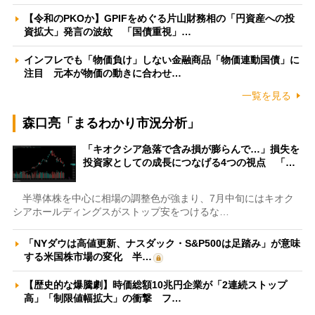
【令和のPKOか】GPIFをめぐる片山財務相の「円資産への投
資拡大」発言の波紋 「国債重視」…
インフレでも「物価負け」しない金融商品「物価連動国債」に
注目 元本が物価の動きに合わせ…
一覧を見る
森口亮「まるわかり市況分析」
「キオクシア急落で含み損が膨らんで…」損失を
投資家としての成長につなげる4つの視点 「…
半導体株を中心に相場の調整色が強まり、7月中旬にはキオク
シアホールディングスがストップ安をつけるな…
「NYダウは高値更新、ナスダック・S&P500は足踏み」が意味
する米国株市場の変化 半…
【歴史的な爆騰劇】時価総額10兆円企業が「2連続ストップ
高」「制限値幅拡大」の衝撃 フ…