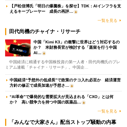
【戸松信博氏「明日の爆騰株」を探せ】TDK：AIインフラを支
えるキープレーヤー 成長の再評…
一覧を見る
田代尚機のチャイナ・リサーチ
中国「Kimi K3」の衝撃に世界はどう対応するの
か？ 米財務長官が検討する「蒸留を行う中国
AI…
中国経済に精通する中国株投資の第一人者・田代尚機氏のプレ
ミアム連載「チャイナ・リサーチ」。中国企…
中国経済“予想外の低成長”で政策のテコ入れ必至か 経済運営
方針の修正で成長加速が予想さ…
“AI革命”で爆発的な需要拡大が見込まれる「CXO」とは何
か？ 高い競争力を持つ中国の医薬品…
一覧を見る
「みんなで大家さん」配当ストップ騒動の内幕