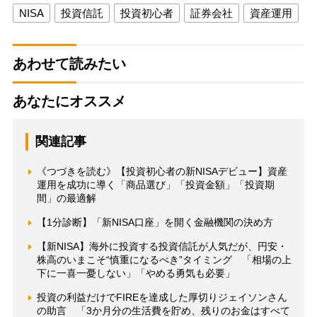
NISA
投資信託
投資初心者
証券会社
資産運用
あわせて読みたい
あなたにオススメ
関連記事
《つづきを読む》【投資初心者の新NISAデビュー】資産
運用を成功に導く「商品選び」「投資金額」「投資期
間」の最適解
【1分診断】「新NISA口座」を開く金融機関の決め方
【新NISA】海外に投資する投資信託が人気だが、円安・
株高のいまこそ“慎重になるべき”タイミング 「相場の上
下に一喜一憂しない」「やめる勇気も必要」
投資の利益だけでFIREを達成した厚切りジェイソンさん
の助言 「3か月分の生活費を貯め、残りのお金はすべて