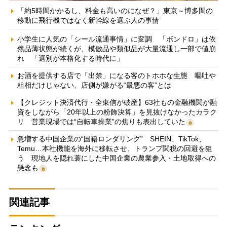
「約5時間かかるし、料金も高いのになぜ？」東京～博多間の
移動に飛行機ではなく新幹線を選ぶ人の事情
小学生に人気の「シール流通事情」に変調 「ボンドロ」は依
然品薄状態が続くが、模倣品や類似品が大量流通し一部で値崩
れ 「選別が本格化する時代に」
お酒を提供する店で「出禁」になる客のトホホな生態 嘔吐や
粗相だけじゃない、店側が嫌がる“最悪の客”とは
【クレジット決済代行・全東信が破産】63社もの金融機関が融
資をしながら「20年以上の粉飾決算」を見抜けなかったカラク
リ 営業現場では“自転車操業”の焦りも表出していた
急増する中国企業の“国籍ロンダリング” SHEIN、TikTok、
Temu…本社機能を海外に移転させ、トランプ関税の回避を狙
う 現地人を隠れ蓑にした中国企業の農業参入・土地取得への
懸念も
関連記事