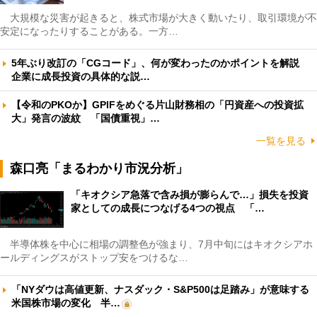
大規模な災害が起きると、株式市場が大きく動いたり、取引環境が不
安定になったりすることがある。一方…
5年ぶり改訂の「CGコード」、何が変わったのかポイントを解説
企業に成長投資の具体的な説…
【令和のPKOか】GPIFをめぐる片山財務相の「円資産への投資拡
大」発言の波紋 「国債重視」…
一覧を見る
森口亮「まるわかり市況分析」
「キオクシア急落で含み損が膨らんで…」損失を投資
家としての成長につなげる4つの視点 「…
半導体株を中心に相場の調整色が強まり、7月中旬にはキオクシアホ
ールディングスがストップ安をつけるな…
「NYダウは高値更新、ナスダック・S&P500は足踏み」が意味する
米国株市場の変化 半…