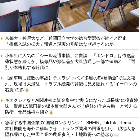
京都大・神戸大など、難関国立大学の総合型選抜が続々と廃止
「推薦入試の拡大」報道と現実の乖離はなぜ起きるのか
小学生に人気の「シール流通事情」に変調 「ボンドロ」は依然品
薄状態が続くが、模倣品や類似品が大量流通し一部で値崩れ 「選
別が本格化する時代に」
【納車時に複数の事故】テスラジャパン“多額のEV補助金”で注文殺
到、現場は大混乱 トラブル続発の背後に見え隠れする“イーロンの
右腕”の影
キオクシアなどAI関連株に資金集中で“割安になった成長株”に投資妙
味 資産1.5億円超の坂本慎太郎さんが「絶好の仕込み時」と考える
防衛・食品銘柄を紹介
急増する中国企業の“国籍ロンダリング” SHEIN、TikTok、Temu…
本社機能を海外に移転させ、トランプ関税の回避を狙う 現地人を
隠れ蓑にした中国企業の農業参入・土地取得への懸念も