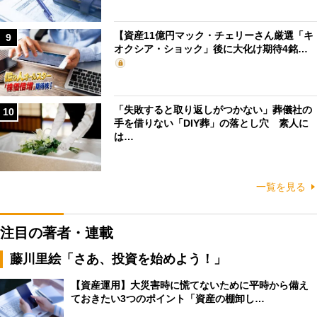
【資産11億円マック・チェリーさん厳選「キ
9
オクシア・ショック」後に大化け期待4銘…
「失敗すると取り返しがつかない」葬儀社の
10
手を借りない「DIY葬」の落とし穴 素人に
は…
一覧を見る
注目の著者・連載
藤川里絵「さあ、投資を始めよう！」
【資産運用】大災害時に慌てないために平時から備え
ておきたい3つのポイント「資産の棚卸し…