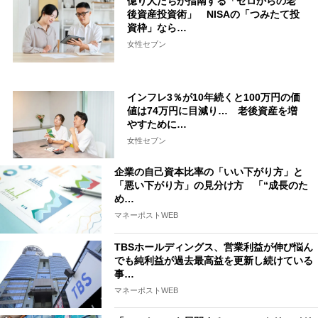
億り人たちが指南する「ゼロからの老
後資産投資術」 NISAの「つみたて投
資枠」なら…
女性セブン
インフレ3％が10年続くと100万円の価
値は74万円に目減り… 老後資産を増
やすために…
女性セブン
企業の自己資本比率の「いい下がり方」と
「悪い下がり方」の見分け方 「“成長のた
め…
マネーポストWEB
TBSホールディングス、営業利益が伸び悩ん
でも純利益が過去最高益を更新し続けている
事…
マネーポストWEB