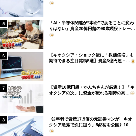
「AI・半導体関連が“本命”であることに変わ
5
りはない」資産20億円超の90歳現役トレー…
【キオクシア・ショック後に「株価倍増」も
6
期待できる注目銘柄5選】資産3億円超・…
【資産10億円超・かんちさんが厳選！】「キ
7
オクシアの次」に資金が流れる期待の高…
《2年弱で資産17.5倍の元証券マンが「キオ
8
クシア急落で次に狙う」5銘柄を公開》10…