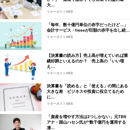
大…
マネーポストWEB
「毎年、数十億円単位の赤字だったけど…」
会計サービス・freeeが巨額の赤字を出し続…
マネーポストWEB
【決算書の読み方】売上高が増えていれば業
績好調といえるのか？ 売上高の「いい増
え…
マネーポストWEB
決算書を「読める」と「使える」の間にある
大きな差 ビジネスや投資に役立てるため
に…
マネーポストWEB
「資産を増やす方法は2つしかない」元TBS
アナ・国山ハセン氏が“数千億円を運用する
凄…