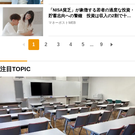
「NISA貧乏」が象徴する若者の過度な投資・
貯蓄志向への警鐘 投資は収入の2割で十…
マネーポストWEB
1
2
3
4
5
...
9
注目TOPIC