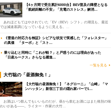
【4ヶ月間で受注累計6000台】BEV普及の障壁となる
「航続距離の不安」「充電のストレス」解消…
あれほどもてはやされていた「EV（BEV）シフト」の潮流も、最近
では減速基調になっているように見える。…
《雪道の対応力を検証》シビアな状況で実感した「フォレスター」
の真価 「ターボ」と「スト…
乗り込むと同時に「これが軽？」と戸惑うのには理由があった
「日産ルークス」さらなる躍進…
一覧を見る
大竹聡の「昼酒御免！」
【大竹聡の昼酒御免！】「ネグローニ」「山崎」「マ
ンハッタン」新宿三丁目の隠れ家バーで1…
お酒はいつ飲んでもいいものだが、昼から飲むお酒にはまた格別の味
わいがある――。ライター・作家の大竹…