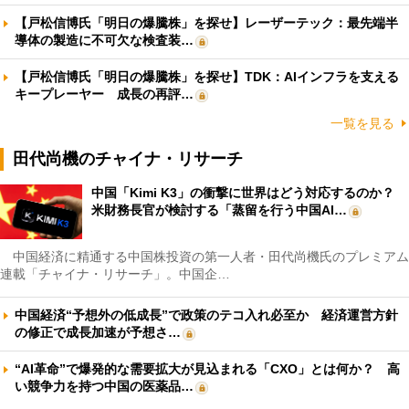
【戸松信博氏「明日の爆騰株」を探せ】レーザーテック：最先端半
導体の製造に不可欠な検査装…
【戸松信博氏「明日の爆騰株」を探せ】TDK：AIインフラを支える
キープレーヤー 成長の再評…
一覧を見る
田代尚機のチャイナ・リサーチ
中国「Kimi K3」の衝撃に世界はどう対応するのか？
米財務長官が検討する「蒸留を行う中国AI…
中国経済に精通する中国株投資の第一人者・田代尚機氏のプレミアム
連載「チャイナ・リサーチ」。中国企…
中国経済“予想外の低成長”で政策のテコ入れ必至か 経済運営方針
の修正で成長加速が予想さ…
“AI革命”で爆発的な需要拡大が見込まれる「CXO」とは何か？ 高
い競争力を持つ中国の医薬品…