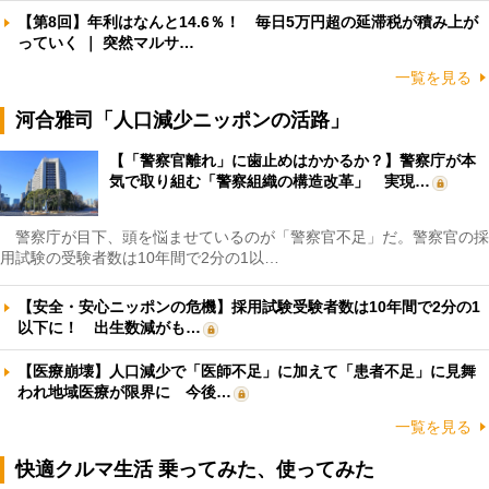
【第8回】年利はなんと14.6％！ 毎日5万円超の延滞税が積み上が
っていく ｜ 突然マルサ…
一覧を見る
河合雅司「人口減少ニッポンの活路」
【「警察官離れ」に歯止めはかかるか？】警察庁が本
気で取り組む「警察組織の構造改革」 実現…
警察庁が目下、頭を悩ませているのが「警察官不足」だ。警察官の採
用試験の受験者数は10年間で2分の1以…
【安全・安心ニッポンの危機】採用試験受験者数は10年間で2分の1
以下に！ 出生数減がも…
【医療崩壊】人口減少で「医師不足」に加えて「患者不足」に見舞
われ地域医療が限界に 今後…
一覧を見る
快適クルマ生活 乗ってみた、使ってみた