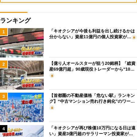
ランキング
「キオクシアが今後も利益を出し続けるかは
1
分からない」資産11億円の個人投資家が…
【億り人オールスターが狙う20銘柄】「総資
2
産69億円超」90歳現役トレーダーから“10…
【首都圏の不動産価格「危ない駅」ランキン
3
グ】“中古マンション売れ行き鈍化”のワー…
「キオクシアが再び株価10万円になる日は遠
4
い」資産3億円超のサラリーマン投資家が…