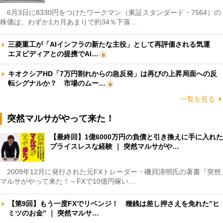
6月3日に8330円をつけたワークマン（東証スタンダード・7564）の
株価は、わずか1カ月あまりで約34％下落…
三菱重工が「AIインフラの新たな主役」として再評価される気運
エヌビディアとの提携でAI…
キオクシアHD「7万円割れからの急反発」は再びの上昇局面への反
転シグナルか？ 市場のムー…
一覧を見る
突然マルサがやって来た！
【最終回】1億6000万円の負債と引き換えに手に入れた
プライスレスな経験 ｜ 突然マルサがや…
2009年12月に発行された元FXトレーダー・磯貝清明氏の著書『突然
マルサがやって来た！～FXで10億円稼い…
【第9回】もう一度FXでリベンジ！ 種銭は差し押さえを免れた”ヒ
ミツのお金” ｜ 突然マルサ…