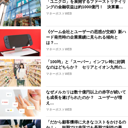
「ユニクロ」を展開するファーストリテイリ
ングの金融収益は約1000億円！ 決算書…
マネーポストWEB
《ゲーム会社とユーザーの思惑が交錯》新ハ
ード発売時の企業業績に見られる傾向と
は？…
マネーポストWEB
「100均」と「スーパー」インフレ時に好調
なのはどちらか？ セリアとイオン九州の…
マネーポストWEB
なぜメルカリは数十億円以上の赤字が続いて
も成長を遂げられたのか？ ユーザーが増
え…
マネーポストWEB
「だから顧客獲得に大きなコストをかけるの
か！」 短期では赤字でも長期で利益の最