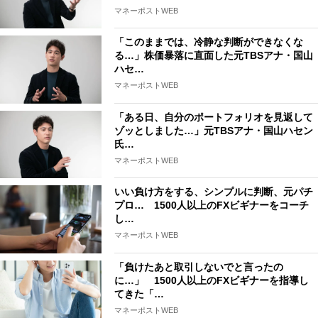
マネーポストWEB
「このままでは、冷静な判断ができなくな
る…」株価暴落に直面した元TBSアナ・国山
ハセ…
マネーポストWEB
「ある日、自分のポートフォリオを見返して
ゾッとしました…」元TBSアナ・国山ハセン
氏…
マネーポストWEB
いい負け方をする、シンプルに判断、元パチ
プロ… 1500人以上のFXビギナーをコーチ
し…
マネーポストWEB
「負けたあと取引しないでと言ったの
に…」 1500人以上のFXビギナーを指導し
てきた「…
マネーポストWEB