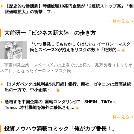
【歴史的な爆騰劇】時価総額10兆円企業が「2連続ストップ高」「制
限値幅拡大」の衝撃 フ…
一覧を見る
大前研一「ビジネス新大陸」の歩き方
「いつ暴発してもおかしくはない」イーロン・マスク
氏とスペースXが抱えるリスクの数々「絶対的…
宇宙開発企業「スペースX」の上場で史上初の「兆万長者（トリリオ
ネア）」となったイーロン・マスク氏。…
【3メガバンクは純利益5兆円超】銀行、商社、ゼネコンは最高益続
出の一方で、中小企業・…
急増する中国企業の“国籍ロンダリング” SHEIN、TikTok、
Temu…本社機能を海外に移転させ…
一覧を見る
投資ノウハウ満載コミック「俺がカブ番長！」