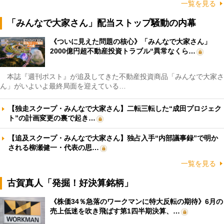
一覧を見る
「みんなで大家さん」配当ストップ騒動の内幕
《ついに見えた問題の核心》「みんなで大家さん」
2000億円超不動産投資トラブル“異常なくら…
本誌『週刊ポスト』が追及してきた不動産投資商品「みんなで大家さ
ん」がいよいよ最終局面を迎えている…
【独走スクープ・みんなで大家さん】二転三転した“成田プロジェク
ト”の計画変更の裏で起き…
【追及スクープ・みんなで大家さん】独占入手“内部議事録”で明か
される柳瀬健一・代表の思…
一覧を見る
古賀真人「発掘！好決算銘柄」
《株価34％急落のワークマンに特大反転の期待》6月の
売上低迷を吹き飛ばす第1四半期決算、…