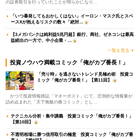
の証券取引を行っていたことが明らかになり…
「いつ暴発してもおかしくはない」イーロン・マスク氏とスペ
ースXが抱えるリスクの数々「絶対…
【3メガバンクは純利益5兆円超】銀行、商社、ゼネコンは最高
益続出の一方で、中小企業・…
一覧を見る
投資ノウハウ満載コミック「俺がカブ番長！」
「売り時」を逃さないトレンド見極め術 投資コ
ミック「俺がカブ番長！」【第11回】
かつて投資情報雑誌「マネーポスト」にて、圧倒的な情報量が
詰め込まれた「天下無敵の株コミック」とし…
テクニカル分析・集中講義 投資コミック「俺がカブ番長！」
【第10回】
不透明相場に勝つ信用取引の極意 投資コミック「俺がカブ番