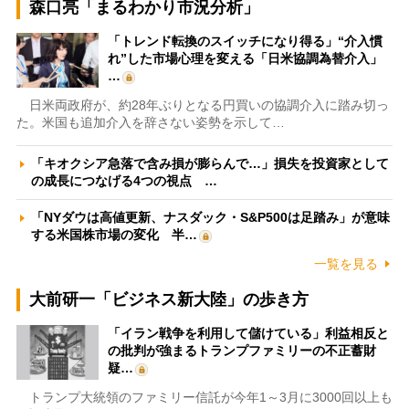
森口亮「まるわかり市況分析」
「トレンド転換のスイッチになり得る」“介入慣
れ”した市場心理を変える「日米協調為替介入」
…
日米両政府が、約28年ぶりとなる円買いの協調介入に踏み切っ
た。米国も追加介入を辞さない姿勢を示して…
「キオクシア急落で含み損が膨らんで…」損失を投資家として
の成長につなげる4つの視点 …
「NYダウは高値更新、ナスダック・S&P500は足踏み」が意味
する米国株市場の変化 半…
一覧を見る
大前研一「ビジネス新大陸」の歩き方
「イラン戦争を利用して儲けている」利益相反と
の批判が強まるトランプファミリーの不正蓄財
疑…
トランプ大統領のファミリー信託が今年1～3月に3000回以上も