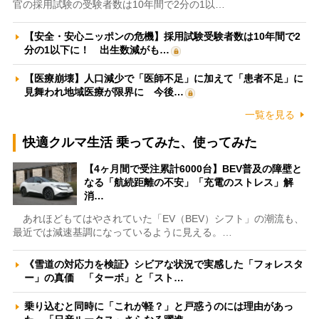
官の採用試験の受験者数は10年間で2分の1以…
【安全・安心ニッポンの危機】採用試験受験者数は10年間で2
分の1以下に！ 出生数減がも…
【医療崩壊】人口減少で「医師不足」に加えて「患者不足」に
見舞われ地域医療が限界に 今後…
一覧を見る
快適クルマ生活 乗ってみた、使ってみた
【4ヶ月間で受注累計6000台】BEV普及の障壁と
なる「航続距離の不安」「充電のストレス」解
消…
あれほどもてはやされていた「EV（BEV）シフト」の潮流も、
最近では減速基調になっているように見える。…
《雪道の対応力を検証》シビアな状況で実感した「フォレスタ
ー」の真価 「ターボ」と「スト…
乗り込むと同時に「これが軽？」と戸惑うのには理由があっ