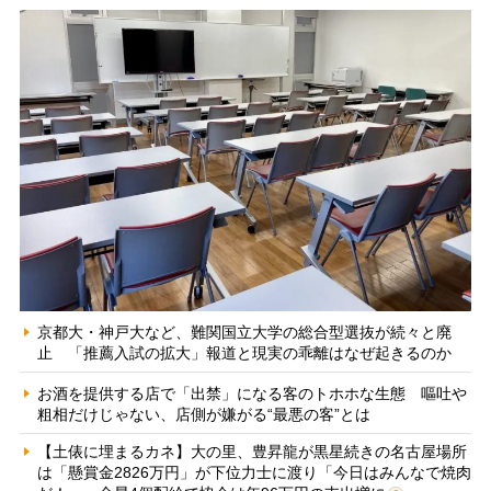
京都大・神戸大など、難関国立大学の総合型選抜が続々と廃
止 「推薦入試の拡大」報道と現実の乖離はなぜ起きるのか
お酒を提供する店で「出禁」になる客のトホホな生態 嘔吐や
粗相だけじゃない、店側が嫌がる“最悪の客”とは
【土俵に埋まるカネ】大の里、豊昇龍が黒星続きの名古屋場所
は「懸賞金2826万円」が下位力士に渡り「今日はみんなで焼肉