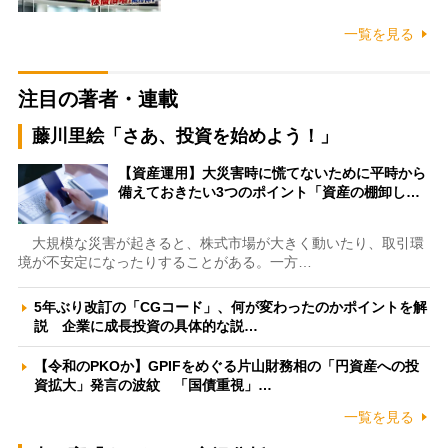
一覧を見る
注目の著者・連載
藤川里絵「さあ、投資を始めよう！」
【資産運用】大災害時に慌てないために平時から
備えておきたい3つのポイント「資産の棚卸し…
大規模な災害が起きると、株式市場が大きく動いたり、取引環
境が不安定になったりすることがある。一方…
5年ぶり改訂の「CGコード」、何が変わったのかポイントを解
説 企業に成長投資の具体的な説…
【令和のPKOか】GPIFをめぐる片山財務相の「円資産への投
資拡大」発言の波紋 「国債重視」…
一覧を見る