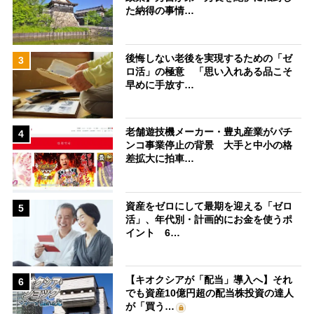
た納得の事情…
後悔しない老後を実現するための「ゼ
3
ロ活」の極意 「思い入れある品こそ
早めに手放す…
老舗遊技機メーカー・豊丸産業がパチ
4
ンコ事業停止の背景 大手と中小の格
差拡大に拍車…
資産をゼロにして最期を迎える「ゼロ
5
活」、年代別・計画的にお金を使うポ
イント 6…
【キオクシアが「配当」導入へ】それ
6
でも資産10億円超の配当株投資の達人
が「買う…