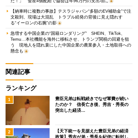
だ！」 金星4個配給で協会は年96万円の支出増に
【納車時に複数の事故】テスラジャパン“多額のEV補助金”で注
文殺到、現場は大混乱 トラブル続発の背後に見え隠れす
る“イーロンの右腕”の影
急増する中国企業の“国籍ロンダリング” SHEIN、TikTok、
Temu…本社機能を海外に移転させ、トランプ関税の回避を狙
う 現地人を隠れ蓑にした中国企業の農業参入・土地取得への
懸念も
関連記事
ランキング
豊臣兄弟は転戦続きでなぜ軍費が続い
1
たのか？ 信長亡き後、秀吉・秀長の
突出した経済…
【天下統一を見据えた豊臣兄弟の経済
2
政策】秀吉が弟・秀長を紀伊に転封し