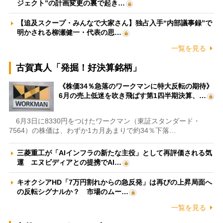
ジェクト”の計画変更の裏で起き…
【追及スクープ・みんなで大家さん】独占入手“内部議事録”で
明かされる柳瀬健一・代表の思…
一覧を見る
古賀真人「発掘！好決算銘柄」
《株価34％急落のワークマンに特大反転の期待》
6月の売上低迷を吹き飛ばす第1四半期決算、…
6月3日に8330円をつけたワークマン（東証スタンダード・
7564）の株価は、わずか1カ月あまりで約34％下落…
三菱重工が「AIインフラの新たな主役」として再評価される気
運 エヌビディアとの提携でAI…
キオクシアHD「7万円割れからの急反発」は再びの上昇局面へ
の反転シグナルか？ 市場のムー…
一覧を見る