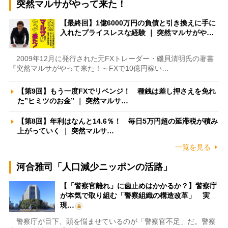
突然マルサがやって来た！
【最終回】1億6000万円の負債と引き換えに手に
入れたプライスレスな経験 ｜ 突然マルサがや…
2009年12月に発行された元FXトレーダー・磯貝清明氏の著書
『突然マルサがやって来た！～FXで10億円稼い…
【第9回】もう一度FXでリベンジ！ 種銭は差し押さえを免れ
た”ヒミツのお金” ｜ 突然マルサ…
【第8回】年利はなんと14.6％！ 毎日5万円超の延滞税が積み
上がっていく ｜ 突然マルサ…
一覧を見る
河合雅司「人口減少ニッポンの活路」
【「警察官離れ」に歯止めはかかるか？】警察庁
が本気で取り組む「警察組織の構造改革」 実
現…
警察庁が目下、頭を悩ませているのが「警察官不足」だ。警察