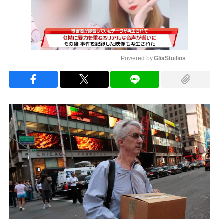
Powered by 
GliaStudios
Mute