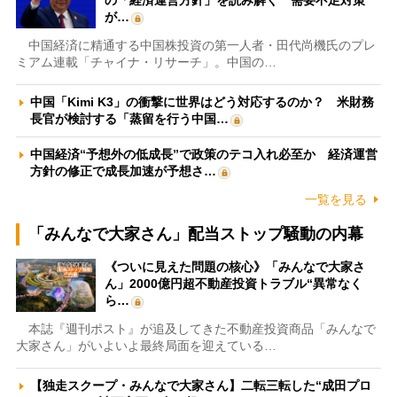
の「経済運営方針」を読み解く 需要不足対策
が…
中国経済に精通する中国株投資の第一人者・田代尚機氏のプレ
ミアム連載「チャイナ・リサーチ」。中国の…
中国「Kimi K3」の衝撃に世界はどう対応するのか？ 米財務
長官が検討する「蒸留を行う中国…
中国経済“予想外の低成長”で政策のテコ入れ必至か 経済運営
方針の修正で成長加速が予想さ…
一覧を見る
「みんなで大家さん」配当ストップ騒動の内幕
《ついに見えた問題の核心》「みんなで大家さ
ん」2000億円超不動産投資トラブル“異常なく
ら…
本誌『週刊ポスト』が追及してきた不動産投資商品「みんなで
大家さん」がいよいよ最終局面を迎えている…
【独走スクープ・みんなで大家さん】二転三転した“成田プロ