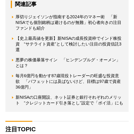
関連記事
厚切りジェイソンが指南する2024年のマネー術 「新
NISAでも個別銘柄は避けるのが無難」初心者向きの注目
ファンドも紹介
【史上最高値を更新】新NISAの成長投資枠でインド株投
資 “サテライト資産”として検討したい注目の投資信託3
選
悪夢の株価暴落サイン 「ヒンデンブルグ・オーメン」
とは？
毎月6億円を動かす87歳現役トレーダーの旺盛な投資意
欲 「バフェットには及ばないけど、目標は97歳で資産
36億円」
新NISAの口座開設、ネット証券と銀行それぞれのメリッ
ト “クレジットカード引き落とし”設定で「ポイ活」にも
注目TOPIC