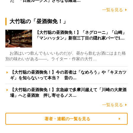
た 「日産ルークス」さらなる躍進…
一覧を見る
大竹聡の「昼酒御免！」
【大竹聡の昼酒御免！】「ネグローニ」「山崎」
「マンハッタン」新宿三丁目の隠れ家バーで1…
お酒はいつ飲んでもいいものだが、昼から飲むお酒にはまた格
別の味わいがある――。ライター・作家の大竹…
【大竹聡の昼酒御免！】今の若者は「なめろう」や「キヌカツ
ギ」を知らないって本当？ 昔の…
【大竹聡の昼酒御免！】京急線で多摩川越えて「川崎の大衆酒
場」へと昼酒旅 押し寄せるノス…
一覧を見る
著者・連載の一覧を見る