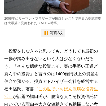
2008年にリーマン・ブラザーズが破綻したことで世界の株式市場
は大暴落に見舞われた（AFP＝時事）
写真2枚
投資をしなきゃと思っても、どうしても最初の
一歩が踏み出せないという人は少なくないだろ
う。「そんな臆病な投資こそ、実は手堅い王道ど
真ん中の投資」と言うのは1400億円以上の資産を
仲介で預かる、投資アドバイザー会社を経営する
福田猛氏。著書
『この世でいちばん臆病な投資生
活』
が話題の福田氏が、臆病な人こそ投資信託に
向いている理由や大きな値動きでも動揺しない考