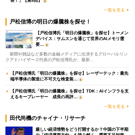
長！」【第9回】
一覧を見る
戸松信博の明日の爆騰株を探せ！
【戸松信博氏「明日の爆騰株」を探せ】トーメン
デバイス：サムスンを通じて世界のAIメモリ需
要…
新聞や雑誌など多数の金融メディアに出演するグローバルリン
クアドバイザーズ代表の戸松信博氏が、最新…
【戸松信博氏「明日の爆騰株」を探せ】レーザーテック：最先
端半導体の製造に不可欠な検査装…
【戸松信博氏「明日の爆騰株」を探せ】TDK：AIインフラを支
えるキープレーヤー 成長の再評…
一覧を見る
田代尚機のチャイナ・リサーチ
厳しい経済情勢をどう打開するか？中国の下半期