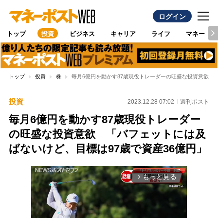
ログイン
トップ
投資
ビジネス
キャリア
ライフ
マネー
トップ
投資
株
毎月6億円を動かす87歳現役トレーダーの旺盛な投資意欲 
投資
2023.12.28 07:02
週刊ポスト
毎月6億円を動かす87歳現役トレーダー
の旺盛な投資意欲 「バフェットには及
ばないけど、目標は97歳で資産36億円」
もっと見る
arrow_forward_ios