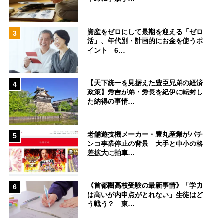
資産をゼロにして最期を迎える「ゼロ
3
活」、年代別・計画的にお金を使うポ
イント 6…
【天下統一を見据えた豊臣兄弟の経済
4
政策】秀吉が弟・秀長を紀伊に転封し
た納得の事情…
老舗遊技機メーカー・豊丸産業がパチ
5
ンコ事業停止の背景 大手と中小の格
差拡大に拍車…
《首都圏高校受験の最新事情》「学力
6
は高いが内申点がとれない」生徒はど
う戦う？ 東…