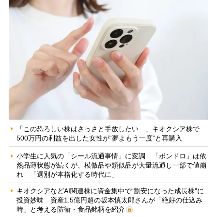
「この恐ろしい株はさっさと手放したい…」キオクシア株で
500万円の利益を出した女性が“夢よもう一度”と再購入
小学生に人気の「シール流通事情」に変調 「ボンドロ」は依
然品薄状態が続くが、模倣品や類似品が大量流通し一部で値崩
れ 「選別が本格化する時代に」
キオクシアなどAI関連株に資金集中で“割安になった成長株”に
投資妙味 資産1.5億円超の坂本慎太郎さんが「絶好の仕込み
時」と考える防衛・食品銘柄を紹介