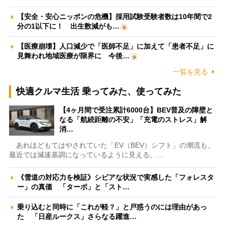
【安全・安心ニッポンの危機】採用試験受験者数は10年間で2
分の1以下に！ 出生数減がも…
【医療崩壊】人口減少で「医師不足」に加えて「患者不足」に
見舞われ地域医療が限界に 今後…
一覧を見る
快適クルマ生活 乗ってみた、使ってみた
【4ヶ月間で受注累計6000台】BEV普及の障壁と
なる「航続距離の不安」「充電のストレス」解
消…
あれほどもてはやされていた「EV（BEV）シフト」の潮流も、
最近では減速基調になっているように見える。…
《雪道の対応力を検証》シビアな状況で実感した「フォレスタ
ー」の真価 「ターボ」と「スト…
乗り込むと同時に「これが軽？」と戸惑うのには理由があっ
た 「日産ルークス」さらなる躍進…