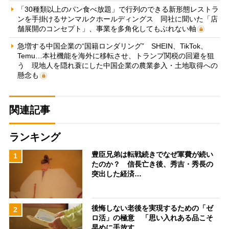
「30種類以上のパン食べ放題」で行列のできる新形態レストラ
ンを手掛けるサンマルクホールディングス 同社に聞いた「店
舗展開のコンセプト」、事業を多角化してもぶれない軸
急増する中国企業の“国籍ロンダリング” SHEIN、TikTok、
Temu…本社機能を海外に移転させ、トランプ関税の回避を狙
う 現地人を隠れ蓑にした中国企業の農業参入・土地取得への
懸念も
関連記事
ランキング
豊臣兄弟は転戦続きでなぜ軍費が続い
1
たのか？ 信長亡き後、秀吉・秀長の
突出した経済…
後悔しない老後を実現するための「ゼ
2
ロ活」の極意 「思い入れある品こそ
早めに手放す…