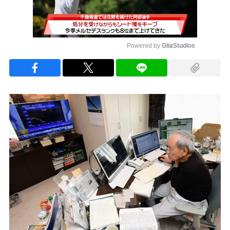
Powered by 
GliaStudios
Mute