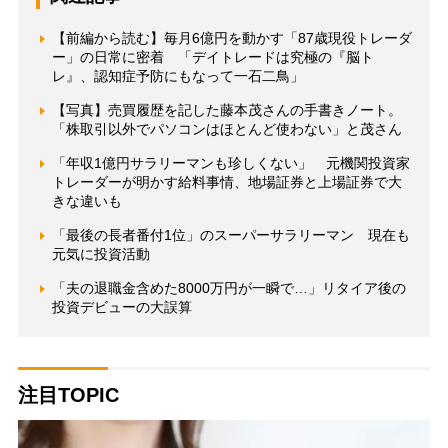
【前編から読む】毎月6億円を動かす「87歳現役トレーダ
ー」の日常に密着 「デイトレードは究極の『脳ト
レ』、認知症予防にもなって一石二鳥」
【写真】売買履歴を記した藤本茂さんの手書きノート。
「株取引以外でパソコンはほとんど使わない」と茂さん
「年収1億円サラリーマンも珍しくない」 元機関投資家
トレーダーが明かす給料事情、地場証券と上場証券で大
きな違いも
「最後の長者番付1位」のスーパーサラリーマン 現在も
元気に投資活動
「夫の退職金含めた8000万円が一瞬で…」リタイア後の
投資デビューの大誤算
注目TOPIC