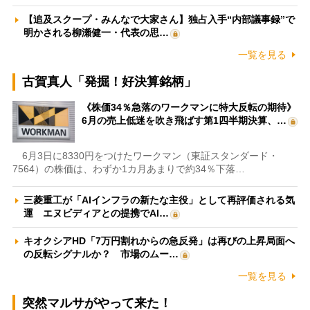
【追及スクープ・みんなで大家さん】独占入手“内部議事録”で
明かされる柳瀬健一・代表の思…
一覧を見る
古賀真人「発掘！好決算銘柄」
《株価34％急落のワークマンに特大反転の期待》
6月の売上低迷を吹き飛ばす第1四半期決算、…
6月3日に8330円をつけたワークマン（東証スタンダード・
7564）の株価は、わずか1カ月あまりで約34％下落…
三菱重工が「AIインフラの新たな主役」として再評価される気
運 エヌビディアとの提携でAI…
キオクシアHD「7万円割れからの急反発」は再びの上昇局面へ
の反転シグナルか？ 市場のムー…
一覧を見る
突然マルサがやって来た！