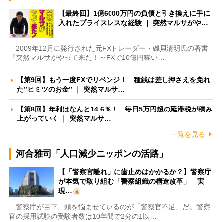
【最終回】1億6000万円の負債と引き換えに手に
入れたプライスレスな経験 ｜ 突然マルサがや…
2009年12月に発行された元FXトレーダー・磯貝清明氏の著書
『突然マルサがやって来た！～FXで10億円稼い…
【第9回】もう一度FXでリベンジ！ 種銭は差し押さえを免れ
た”ヒミツのお金” ｜ 突然マルサ…
【第8回】年利はなんと14.6％！ 毎日5万円超の延滞税が積み
上がっていく ｜ 突然マルサ…
一覧を見る
河合雅司「人口減少ニッポンの活路」
【「警察官離れ」に歯止めはかかるか？】警察庁
が本気で取り組む「警察組織の構造改革」 実
現…
警察庁が目下、頭を悩ませているのが「警察官不足」だ。警察
官の採用試験の受験者数は10年間で2分の1以…