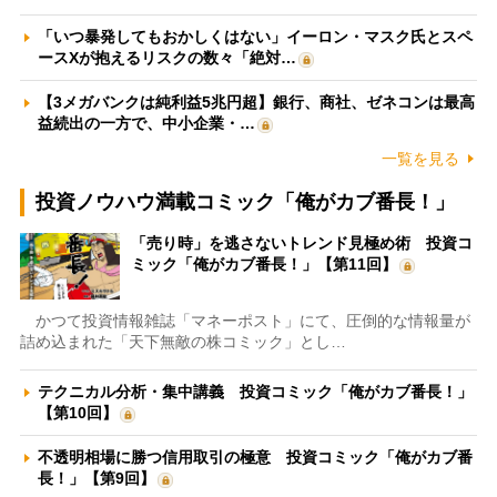
「いつ暴発してもおかしくはない」イーロン・マスク氏とスペ
ースXが抱えるリスクの数々「絶対…
【3メガバンクは純利益5兆円超】銀行、商社、ゼネコンは最高
益続出の一方で、中小企業・…
一覧を見る
投資ノウハウ満載コミック「俺がカブ番長！」
「売り時」を逃さないトレンド見極め術 投資コ
ミック「俺がカブ番長！」【第11回】
かつて投資情報雑誌「マネーポスト」にて、圧倒的な情報量が
詰め込まれた「天下無敵の株コミック」とし…
テクニカル分析・集中講義 投資コミック「俺がカブ番長！」
【第10回】
不透明相場に勝つ信用取引の極意 投資コミック「俺がカブ番
長！」【第9回】