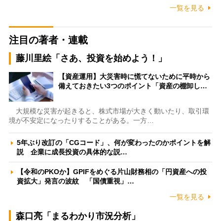
一覧を見る
注目の著者・連載
藤川里絵「さあ、投資を始めよう！」
【資産運用】大災害時に慌てないために平時から
備えておきたい3つのポイント「資産の棚卸し…
大規模な災害が起きると、株式市場が大きく動いたり、取引環
境が不安定になったりすることがある。一方…
5年ぶり改訂の「CGコード」、何が変わったのかポイントを解
説 企業に成長投資の具体的な説…
【令和のPKOか】GPIFをめぐる片山財務相の「円資産への投
資拡大」発言の波紋 「国債重視」…
一覧を見る
森口亮「まるわかり市況分析」