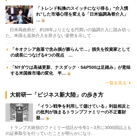
「トレンド転換のスイッチになり得る」“介入慣
れ”した市場心理を変える「日米協調為替介入」
…
日米両政府が、約28年ぶりとなる円買いの協調介入に踏み切っ
た。米国も追加介入を辞さない姿勢を示して…
「キオクシア急落で含み損が膨らんで…」損失を投資家として
の成長につなげる4つの視点 …
「NYダウは高値更新、ナスダック・S&P500は足踏み」が意味
する米国株市場の変化 半…
一覧を見る
大前研一「ビジネス新大陸」の歩き方
「イラン戦争を利用して儲けている」利益相反と
の批判が強まるトランプファミリーの不正蓄財
疑…
トランプ大統領のファミリー信託が今年1～3月に3000回以上も
の証券取引を行っていたことが明らかになり…