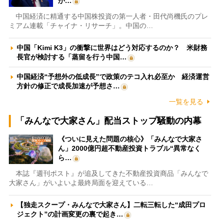
が…
中国経済に精通する中国株投資の第一人者・田代尚機氏のプレ
ミアム連載「チャイナ・リサーチ」。中国の…
中国「Kimi K3」の衝撃に世界はどう対応するのか？ 米財務
長官が検討する「蒸留を行う中国…
中国経済“予想外の低成長”で政策のテコ入れ必至か 経済運営
方針の修正で成長加速が予想さ…
一覧を見る
「みんなで大家さん」配当ストップ騒動の内幕
《ついに見えた問題の核心》「みんなで大家さ
ん」2000億円超不動産投資トラブル“異常なく
ら…
本誌『週刊ポスト』が追及してきた不動産投資商品「みんなで
大家さん」がいよいよ最終局面を迎えている…
【独走スクープ・みんなで大家さん】二転三転した“成田プロ
ジェクト”の計画変更の裏で起き…