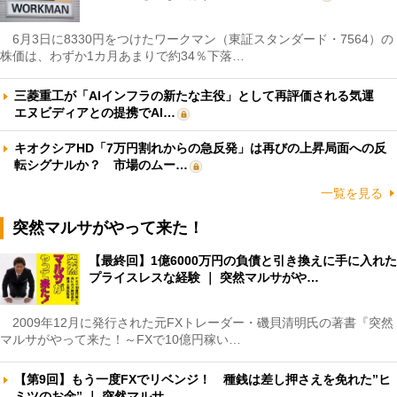
6月3日に8330円をつけたワークマン（東証スタンダード・7564）の
株価は、わずか1カ月あまりで約34％下落…
三菱重工が「AIインフラの新たな主役」として再評価される気運
エヌビディアとの提携でAI…
キオクシアHD「7万円割れからの急反発」は再びの上昇局面への反
転シグナルか？ 市場のムー…
一覧を見る
突然マルサがやって来た！
【最終回】1億6000万円の負債と引き換えに手に入れた
プライスレスな経験 ｜ 突然マルサがや…
2009年12月に発行された元FXトレーダー・磯貝清明氏の著書『突然
マルサがやって来た！～FXで10億円稼い…
【第9回】もう一度FXでリベンジ！ 種銭は差し押さえを免れた”ヒ
ミツのお金” ｜ 突然マルサ…