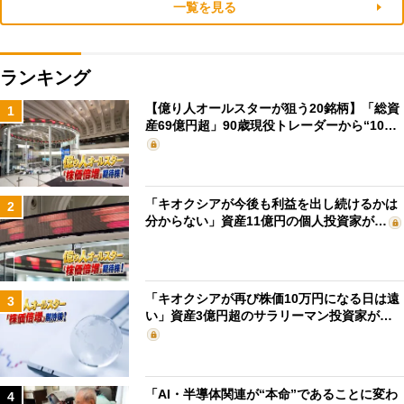
一覧を見る
ランキング
【億り人オールスターが狙う20銘柄】「総資
1
産69億円超」90歳現役トレーダーから“10…
「キオクシアが今後も利益を出し続けるかは
2
分からない」資産11億円の個人投資家が…
「キオクシアが再び株価10万円になる日は遠
3
い」資産3億円超のサラリーマン投資家が…
「AI・半導体関連が“本命”であることに変わ
4