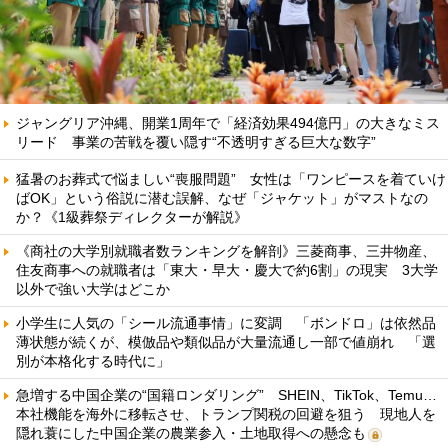
ジャングリア沖縄、開業1周年で「経済効果494億円」の大きなミス
リード 事業の苦戦を覆い隠す“不透明すぎる巨大な数字”
猛暑のお葬式で悩ましい“喪服問題” 女性は「ワンピースを着ていけ
ばOK」という俗説に潜む誤解、なぜ「ジャケット」がマストなの
か？《1級葬祭ディレクターが解説》
《商社の大学別就職者数ランキングを解剖》三菱商事、三井物産、
住友商事への就職者は「東大・早大・慶大で約6割」の現実 3大学
以外で強い大学はどこか
小学生に人気の「シール流通事情」に変調 「ボンドロ」は依然品
薄状態が続くが、模倣品や類似品が大量流通し一部で値崩れ 「選
別が本格化する時代に」
急増する中国企業の“国籍ロンダリング” SHEIN、TikTok、Temu…
本社機能を海外に移転させ、トランプ関税の回避を狙う 現地人を
隠れ蓑にした中国企業の農業参入・土地取得への懸念も