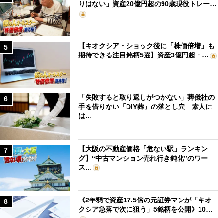
りはない」資産20億円超の90歳現役トレー…
【キオクシア・ショック後に「株価倍増」も
5
期待できる注目銘柄5選】資産3億円超・…
「失敗すると取り返しがつかない」葬儀社の
6
手を借りない「DIY葬」の落とし穴 素人に
は…
【大阪の不動産価格「危ない駅」ランキン
7
グ】“中古マンション売れ行き鈍化”のワー
ス…
《2年弱で資産17.5倍の元証券マンが「キオ
8
クシア急落で次に狙う」5銘柄を公開》10…