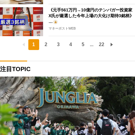
《元手561万円→10億円のテンバガー投資家
X氏が厳選した今年上場の大化け期待3銘柄》
…
マネーポストWEB
1
2
3
4
5
...
22
注目TOPIC