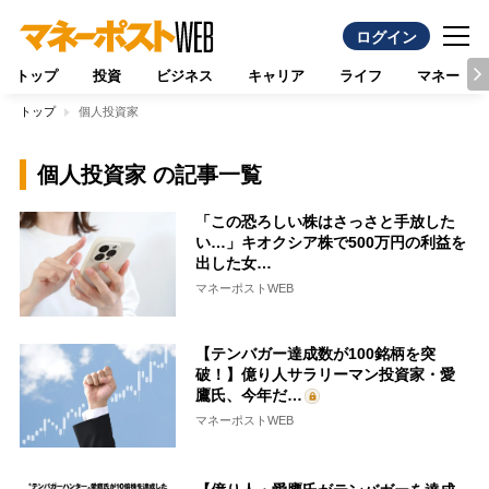
ログイン
トップ
投資
ビジネス
キャリア
ライフ
マネー
トップ
個人投資家
個人投資家 の記事一覧
「この恐ろしい株はさっさと手放した
い…」キオクシア株で500万円の利益を
出した女…
マネーポストWEB
【テンバガー達成数が100銘柄を突
破！】億り人サラリーマン投資家・愛
鷹氏、今年だ…
マネーポストWEB