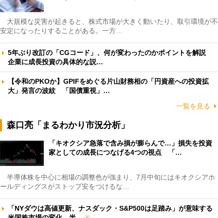
大規模な災害が起きると、株式市場が大きく動いたり、取引環境が不
安定になったりすることがある。一方…
5年ぶり改訂の「CGコード」、何が変わったのかポイントを解説
企業に成長投資の具体的な説…
【令和のPKOか】GPIFをめぐる片山財務相の「円資産への投資拡
大」発言の波紋 「国債重視」…
一覧を見る
森口亮「まるわかり市況分析」
「キオクシア急落で含み損が膨らんで…」損失を投資
家としての成長につなげる4つの視点 「…
半導体株を中心に相場の調整色が強まり、7月中旬にはキオクシアホ
ールディングスがストップ安をつけるな…
「NYダウは高値更新、ナスダック・S&P500は足踏み」が意味する
米国株市場の変化 半…