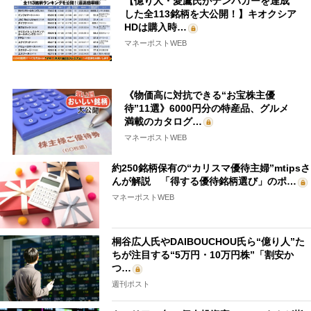
【億り人・愛鷹氏がテンバガーを達成
した全113銘柄を大公開！】キオクシア
HDは購入時…
マネーポストWEB
《物価高に対抗できる“お宝株主優
待”11選》6000円分の特産品、グルメ
満載のカタログ…
マネーポストWEB
約250銘柄保有の“カリスマ優待主婦”mtipsさ
んが解説 「得する優待銘柄選び」のポ…
マネーポストWEB
桐谷広人氏やDAIBOUCHOU氏ら“億り人”た
ちが注目する“5万円・10万円株”「割安か
つ…
週刊ポスト