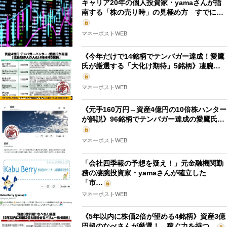
キャリア20年の個人投資家・yamaさんが指
南する「株の売り時」の見極め方 すでに…
マネーポストWEB
《今年だけで14銘柄でテンバガー達成！愛鷹
氏が厳選する「大化け期待」5銘柄》凄腕…
マネーポストWEB
《元手160万円→資産4億円の10倍株ハンター
が解説》96銘柄でテンバガー達成の愛鷹氏…
マネーポストWEB
「会社四季報の予想を疑え！」元金融機関勤
務の凄腕投資家・yamaさんが確立した
「市…
マネーポストWEB
《5年以内に株価2倍が望める4銘柄》資産3億
円超のなべさんが厳選！ 稼ぐ力を持つ…