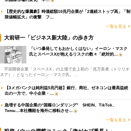
【歴史的な爆騰劇】時価総額10兆円企業が「2連続ストップ高」「制
限値幅拡大」の衝撃 フ…
一覧を見る
大前研一「ビジネス新大陸」の歩き方
「いつ暴発してもおかしくはない」イーロン・マスク
氏とスペースXが抱えるリスクの数々「絶対的…
宇宙開発企業「スペースX」の上場で史上初の「兆万長者（トリリオ
ネア）」となったイーロン・マスク氏。…
【3メガバンクは純利益5兆円超】銀行、商社、ゼネコンは最高益続
出の一方で、中小企業・…
急増する中国企業の“国籍ロンダリング” SHEIN、TikTok、
Temu…本社機能を海外に移転させ…
一覧を見る