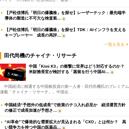
【戸松信博氏「明日の爆騰株」を探せ】レーザーテック：最先端半
導体の製造に不可欠な検査装…
【戸松信博氏「明日の爆騰株」を探せ】TDK：AIインフラを支える
キープレーヤー 成長の再評…
一覧を見る
田代尚機のチャイナ・リサーチ
中国「Kimi K3」の衝撃に世界はどう対応するのか？
米財務長官が検討する「蒸留を行う中国AI…
中国経済に精通する中国株投資の第一人者・田代尚機氏のプレミアム
連載「チャイナ・リサーチ」。中国企…
中国経済“予想外の低成長”で政策のテコ入れ必至か 経済運営方針
の修正で成長加速が予想さ…
“AI革命”で爆発的な需要拡大が見込まれる「CXO」とは何か？ 高
い競争力を持つ中国の医薬品…