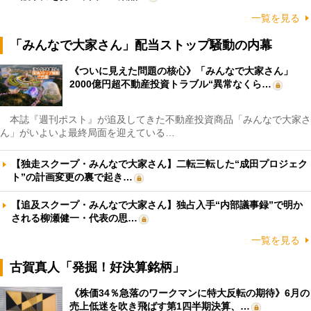
一覧を見る
「みんなで大家さん」配当ストップ騒動の内幕
《ついに見えた問題の核心》「みんなで大家さん」
2000億円超不動産投資トラブル“異常なくら…
本誌『週刊ポスト』が追及してきた不動産投資商品「みんなで大家さ
ん」がいよいよ最終局面を迎えている…
【独走スクープ・みんなで大家さん】二転三転した“成田プロジェク
ト”の計画変更の裏で起き…
【追及スクープ・みんなで大家さん】独占入手“内部議事録”で明か
される柳瀬健一・代表の思…
一覧を見る
古賀真人「発掘！好決算銘柄」
《株価34％急落のワークマンに特大反転の期待》6月の
売上低迷を吹き飛ばす第1四半期決算、…