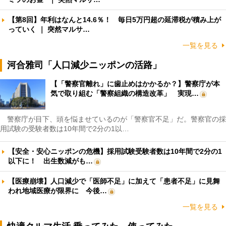
【第8回】年利はなんと14.6％！ 毎日5万円超の延滞税が積み上が
っていく ｜ 突然マルサ…
一覧を見る
河合雅司「人口減少ニッポンの活路」
【「警察官離れ」に歯止めはかかるか？】警察庁が本
気で取り組む「警察組織の構造改革」 実現…
警察庁が目下、頭を悩ませているのが「警察官不足」だ。警察官の採
用試験の受験者数は10年間で2分の1以…
【安全・安心ニッポンの危機】採用試験受験者数は10年間で2分の1
以下に！ 出生数減がも…
【医療崩壊】人口減少で「医師不足」に加えて「患者不足」に見舞
われ地域医療が限界に 今後…
一覧を見る