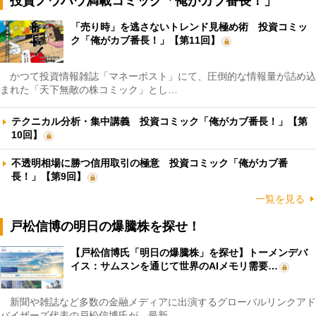
投資ノウハウ満載コミック「俺がカブ番長！」
「売り時」を逃さないトレンド見極め術 投資コミッ
ク「俺がカブ番長！」【第11回】
かつて投資情報雑誌「マネーポスト」にて、圧倒的な情報量が詰め込
まれた「天下無敵の株コミック」とし…
テクニカル分析・集中講義 投資コミック「俺がカブ番長！」【第
10回】
不透明相場に勝つ信用取引の極意 投資コミック「俺がカブ番
長！」【第9回】
一覧を見る
戸松信博の明日の爆騰株を探せ！
【戸松信博氏「明日の爆騰株」を探せ】トーメンデバ
イス：サムスンを通じて世界のAIメモリ需要…
新聞や雑誌など多数の金融メディアに出演するグローバルリンクアド
バイザーズ代表の戸松信博氏が、最新…