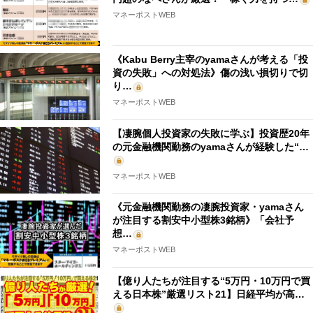
マネーポストWEB
《Kabu Berry主宰のyamaさんが考える「投
資の失敗」への対処法》傷の浅い損切りで切
り…
マネーポストWEB
【凄腕個人投資家の失敗に学ぶ】投資歴20年
の元金融機関勤務のyamaさんが経験した“…
マネーポストWEB
《元金融機関勤務の凄腕投資家・yamaさん
が注目する割安中小型株3銘柄》「会社予
想…
マネーポストWEB
【億り人たちが注目する“5万円・10万円で買
える日本株”厳選リスト21】日経平均が高…