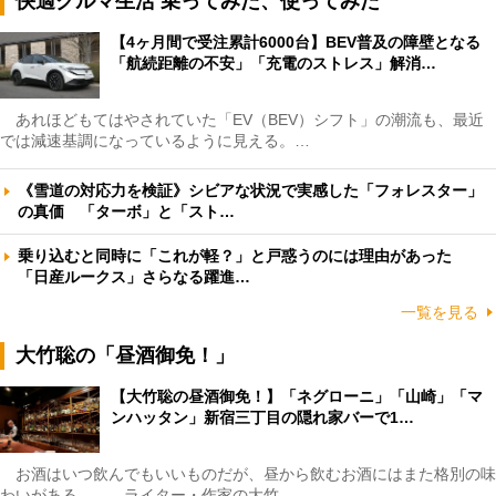
快適クルマ生活 乗ってみた、使ってみた
【4ヶ月間で受注累計6000台】BEV普及の障壁となる
「航続距離の不安」「充電のストレス」解消…
あれほどもてはやされていた「EV（BEV）シフト」の潮流も、最近
では減速基調になっているように見える。…
《雪道の対応力を検証》シビアな状況で実感した「フォレスター」
の真価 「ターボ」と「スト…
乗り込むと同時に「これが軽？」と戸惑うのには理由があった
「日産ルークス」さらなる躍進…
一覧を見る
大竹聡の「昼酒御免！」
【大竹聡の昼酒御免！】「ネグローニ」「山崎」「マ
ンハッタン」新宿三丁目の隠れ家バーで1…
お酒はいつ飲んでもいいものだが、昼から飲むお酒にはまた格別の味
わいがある――。ライター・作家の大竹…