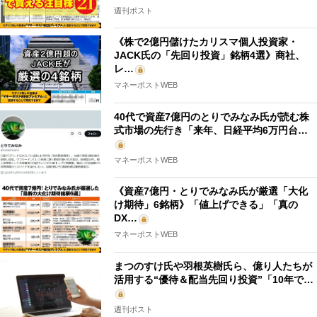
週刊ポスト
《株で2億円儲けたカリスマ個人投資家・
JACK氏の「先回り投資」銘柄4選》商社、
レ…
マネーポストWEB
40代で資産7億円のとりでみなみ氏が読む株
式市場の先行き「来年、日経平均6万円台…
マネーポストWEB
《資産7億円・とりでみなみ氏が厳選「大化
け期待」6銘柄》「値上げできる」「真の
DX…
マネーポストWEB
まつのすけ氏や羽根英樹氏ら、億り人たちが
活用する“優待＆配当先回り投資”「10年で…
週刊ポスト