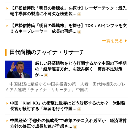
【戸松信博氏「明日の爆騰株」を探せ】レーザーテック：最先
端半導体の製造に不可欠な検査装…
【戸松信博氏「明日の爆騰株」を探せ】TDK：AIインフラを支
えるキープレーヤー 成長の再評…
一覧を見る
田代尚機のチャイナ・リサーチ
厳しい経済情勢をどう打開するか？中国の下半期
の「経済運営方針」を読み解く 需要不足対策
が…
中国経済に精通する中国株投資の第一人者・田代尚機氏のプレ
ミアム連載「チャイナ・リサーチ」。中国の…
中国「Kimi K3」の衝撃に世界はどう対応するのか？ 米財務
長官が検討する「蒸留を行う中国…
中国経済“予想外の低成長”で政策のテコ入れ必至か 経済運営
方針の修正で成長加速が予想さ…