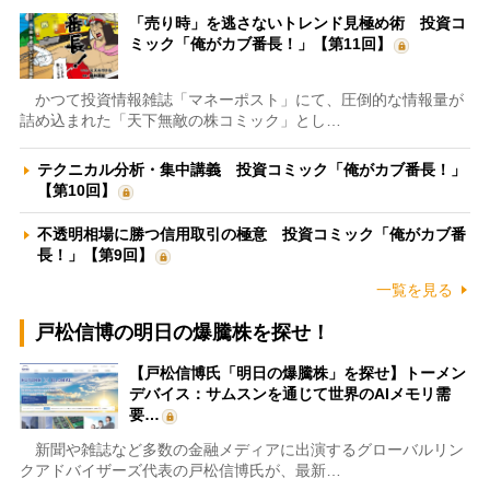
「売り時」を逃さないトレンド見極め術 投資コ
ミック「俺がカブ番長！」【第11回】
かつて投資情報雑誌「マネーポスト」にて、圧倒的な情報量が
詰め込まれた「天下無敵の株コミック」とし…
テクニカル分析・集中講義 投資コミック「俺がカブ番長！」
【第10回】
不透明相場に勝つ信用取引の極意 投資コミック「俺がカブ番
長！」【第9回】
一覧を見る
戸松信博の明日の爆騰株を探せ！
【戸松信博氏「明日の爆騰株」を探せ】トーメン
デバイス：サムスンを通じて世界のAIメモリ需
要…
新聞や雑誌など多数の金融メディアに出演するグローバルリン
クアドバイザーズ代表の戸松信博氏が、最新…