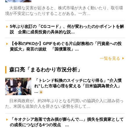
大規模な災害が起きると、株式市場が大きく動いたり、取引環
境が不安定になったりすることがある。一方…
5年ぶり改訂の「CGコード」、何が変わったのかポイントを解
説 企業に成長投資の具体的な説…
【令和のPKOか】GPIFをめぐる片山財務相の「円資産への投
資拡大」発言の波紋 「国債重視」…
一覧を見る
森口亮「まるわかり市況分析」
「トレンド転換のスイッチになり得る」“介入慣
れ”した市場心理を変える「日米協調為替介入」
…
日米両政府が、約28年ぶりとなる円買いの協調介入に踏み切っ
た。米国も追加介入を辞さない姿勢を示して…
「キオクシア急落で含み損が膨らんで…」損失を投資家として
の成長につなげる4つの視点 …