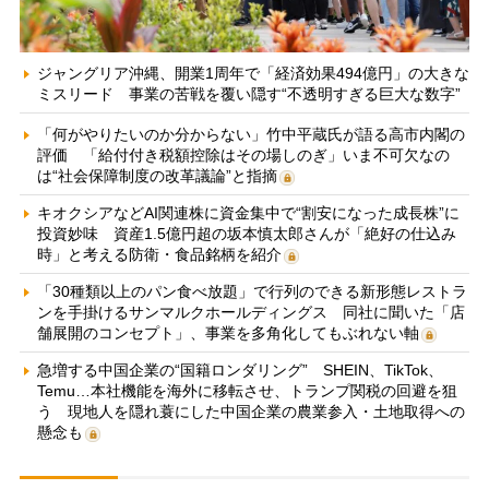
ジャングリア沖縄、開業1周年で「経済効果494億円」の大きな
ミスリード 事業の苦戦を覆い隠す“不透明すぎる巨大な数字”
「何がやりたいのか分からない」竹中平蔵氏が語る高市内閣の
評価 「給付付き税額控除はその場しのぎ」いま不可欠なの
は“社会保障制度の改革議論”と指摘
キオクシアなどAI関連株に資金集中で“割安になった成長株”に
投資妙味 資産1.5億円超の坂本慎太郎さんが「絶好の仕込み
時」と考える防衛・食品銘柄を紹介
「30種類以上のパン食べ放題」で行列のできる新形態レストラ
ンを手掛けるサンマルクホールディングス 同社に聞いた「店
舗展開のコンセプト」、事業を多角化してもぶれない軸
急増する中国企業の“国籍ロンダリング” SHEIN、TikTok、
Temu…本社機能を海外に移転させ、トランプ関税の回避を狙
う 現地人を隠れ蓑にした中国企業の農業参入・土地取得への
懸念も