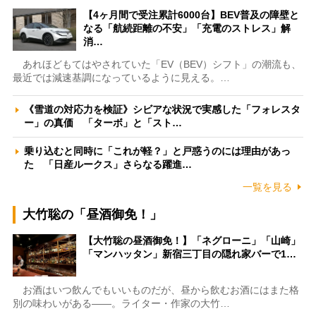
【4ヶ月間で受注累計6000台】BEV普及の障壁と
なる「航続距離の不安」「充電のストレス」解
消…
あれほどもてはやされていた「EV（BEV）シフト」の潮流も、
最近では減速基調になっているように見える。…
《雪道の対応力を検証》シビアな状況で実感した「フォレスタ
ー」の真価 「ターボ」と「スト…
乗り込むと同時に「これが軽？」と戸惑うのには理由があっ
た 「日産ルークス」さらなる躍進…
一覧を見る
大竹聡の「昼酒御免！」
【大竹聡の昼酒御免！】「ネグローニ」「山崎」
「マンハッタン」新宿三丁目の隠れ家バーで1…
お酒はいつ飲んでもいいものだが、昼から飲むお酒にはまた格
別の味わいがある――。ライター・作家の大竹…