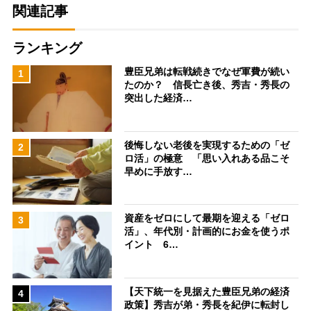
関連記事
ランキング
豊臣兄弟は転戦続きでなぜ軍費が続い
1
たのか？ 信長亡き後、秀吉・秀長の
突出した経済…
後悔しない老後を実現するための「ゼ
2
ロ活」の極意 「思い入れある品こそ
早めに手放す…
資産をゼロにして最期を迎える「ゼロ
3
活」、年代別・計画的にお金を使うポ
イント 6…
【天下統一を見据えた豊臣兄弟の経済
4
政策】秀吉が弟・秀長を紀伊に転封し