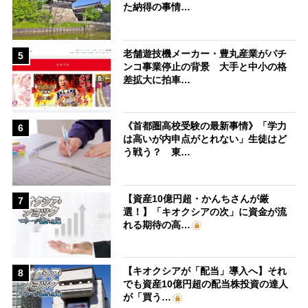
た納得の事情…
老舗遊技機メーカー・豊丸産業がパチ
5
ンコ事業停止の背景 大手と中小の格
差拡大に拍車…
《首都圏高校受験の最新事情》「学力
6
は高いが内申点がとれない」生徒はど
う戦う？ 東…
【資産10億円超・かんちさんが厳
7
選！】「キオクシアの次」に資金が流
れる期待の高…
【キオクシアが「配当」導入へ】それ
8
でも資産10億円超の配当株投資の達人
が「買う…