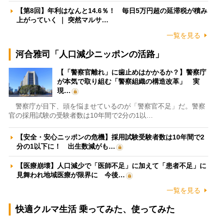
【第8回】年利はなんと14.6％！ 毎日5万円超の延滞税が積み
上がっていく ｜ 突然マルサ…
一覧を見る
河合雅司「人口減少ニッポンの活路」
【「警察官離れ」に歯止めはかかるか？】警察庁
が本気で取り組む「警察組織の構造改革」 実
現…
警察庁が目下、頭を悩ませているのが「警察官不足」だ。警察
官の採用試験の受験者数は10年間で2分の1以…
【安全・安心ニッポンの危機】採用試験受験者数は10年間で2
分の1以下に！ 出生数減がも…
【医療崩壊】人口減少で「医師不足」に加えて「患者不足」に
見舞われ地域医療が限界に 今後…
一覧を見る
快適クルマ生活 乗ってみた、使ってみた