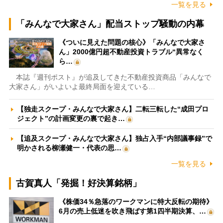
一覧を見る
「みんなで大家さん」配当ストップ騒動の内幕
《ついに見えた問題の核心》「みんなで大家さ
ん」2000億円超不動産投資トラブル“異常なく
ら…
本誌『週刊ポスト』が追及してきた不動産投資商品「みんなで
大家さん」がいよいよ最終局面を迎えている…
【独走スクープ・みんなで大家さん】二転三転した“成田プロ
ジェクト”の計画変更の裏で起き…
【追及スクープ・みんなで大家さん】独占入手“内部議事録”で
明かされる柳瀬健一・代表の思…
一覧を見る
古賀真人「発掘！好決算銘柄」
《株価34％急落のワークマンに特大反転の期待》
6月の売上低迷を吹き飛ばす第1四半期決算、…