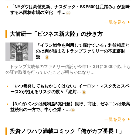
「NYダウは高値更新、ナスダック・S&P500は足踏み」が意味
する米国株市場の変化 半…
一覧を見る
大前研一「ビジネス新大陸」の歩き方
「イラン戦争を利用して儲けている」利益相反と
の批判が強まるトランプファミリーの不正蓄財
疑…
トランプ大統領のファミリー信託が今年1～3月に3000回以上も
の証券取引を行っていたことが明らかになり…
「いつ暴発してもおかしくはない」イーロン・マスク氏とスペ
ースXが抱えるリスクの数々「絶対…
【3メガバンクは純利益5兆円超】銀行、商社、ゼネコンは最高
益続出の一方で、中小企業・…
一覧を見る
投資ノウハウ満載コミック「俺がカブ番長！」