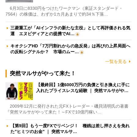
6月3日に8330円をつけたワークマン（東証スタンダード・
7564）の株価は、わずか1カ月あまりで約34％下落…
三菱重工が「AIインフラの新たな主役」として再評価される気
運 エヌビディアとの提携でAI…
キオクシアHD「7万円割れからの急反発」は再びの上昇局面へ
の反転シグナルか？ 市場のムー…
一覧を見る
突然マルサがやって来た！
【最終回】1億6000万円の負債と引き換えに手に
入れたプライスレスな経験 ｜ 突然マルサがや…
2009年12月に発行された元FXトレーダー・磯貝清明氏の著書
『突然マルサがやって来た！～FXで10億円稼い…
【第9回】もう一度FXでリベンジ！ 種銭は差し押さえを免れ
た”ヒミツのお金” ｜ 突然マルサ…