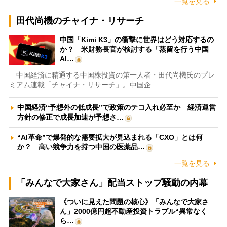
一覧を見る
田代尚機のチャイナ・リサーチ
中国「Kimi K3」の衝撃に世界はどう対応するの
か？ 米財務長官が検討する「蒸留を行う中国
AI…
中国経済に精通する中国株投資の第一人者・田代尚機氏のプレ
ミアム連載「チャイナ・リサーチ」。中国企…
中国経済“予想外の低成長”で政策のテコ入れ必至か 経済運営
方針の修正で成長加速が予想さ…
“AI革命”で爆発的な需要拡大が見込まれる「CXO」とは何
か？ 高い競争力を持つ中国の医薬品…
一覧を見る
「みんなで大家さん」配当ストップ騒動の内幕
《ついに見えた問題の核心》「みんなで大家さ
ん」2000億円超不動産投資トラブル“異常なく
ら…