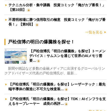
テクニカル分析・集中講義 投資コミック「俺がカブ番長！」
【第10回】
不透明相場に勝つ信用取引の極意 投資コミック「俺がカブ番
長！」【第9回】
一覧を見る
戸松信博の明日の爆騰株を探せ！
【戸松信博氏「明日の爆騰株」を探せ】トーメン
デバイス：サムスンを通じて世界のAIメモリ需
要…
新聞や雑誌など多数の金融メディアに出演するグローバルリン
クアドバイザーズ代表の戸松信博氏が、最新…
【戸松信博氏「明日の爆騰株」を探せ】レーザーテック：最先
端半導体の製造に不可欠な検査装…
【戸松信博氏「明日の爆騰株」を探せ】TDK：AIインフラを支
えるキープレーヤー 成長の再評…