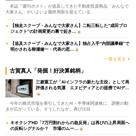
本誌『週刊ポスト』が追及してきた不動産投資商品「みんなで
大家さん」がいよいよ最終局面を迎えている…
【独走スクープ・みんなで大家さん】二転三転した“成田プロ
ジェクト”の計画変更の裏で起き…
【追及スクープ・みんなで大家さん】独占入手“内部議事録”で
明かされる柳瀬健一・代表の思…
一覧を見る
古賀真人「発掘！好決算銘柄」
三菱重工が「AIインフラの新たな主役」として再
評価される気運 エヌビディアとの提携でAIデ…
今年の株式市場を牽引してきたAI・半導体関連株に、調整の動
きが広がっている。そうしたなか、再び注目…
キオクシアHD「7万円割れからの急反発」は再びの上昇局面へ
の反転シグナルか？ 市場のムー…