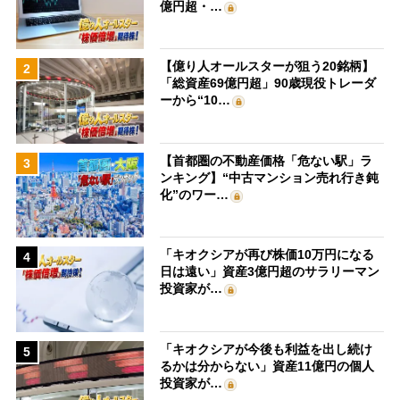
億円超・…
【億り人オールスターが狙う20銘柄】
2
「総資産69億円超」90歳現役トレーダ
ーから“10…
【首都圏の不動産価格「危ない駅」ラ
3
ンキング】“中古マンション売れ行き鈍
化”のワー…
「キオクシアが再び株価10万円になる
4
日は遠い」資産3億円超のサラリーマン
投資家が…
「キオクシアが今後も利益を出し続け
5
るかは分からない」資産11億円の個人
投資家が…