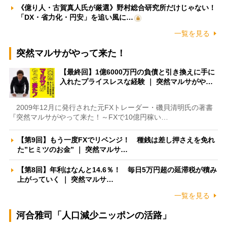
《億り人・古賀真人氏が厳選》野村総合研究所だけじゃない！
「DX・省力化・円安」を追い風に…
一覧を見る
突然マルサがやって来た！
【最終回】1億6000万円の負債と引き換えに手に
入れたプライスレスな経験 ｜ 突然マルサがや…
2009年12月に発行された元FXトレーダー・磯貝清明氏の著書
『突然マルサがやって来た！～FXで10億円稼い…
【第9回】もう一度FXでリベンジ！ 種銭は差し押さえを免れ
た”ヒミツのお金” ｜ 突然マルサ…
【第8回】年利はなんと14.6％！ 毎日5万円超の延滞税が積み
上がっていく ｜ 突然マルサ…
一覧を見る
河合雅司「人口減少ニッポンの活路」