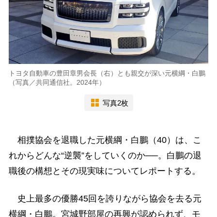
トヨタ自動車の豊田章男会長（右）とも親交が深い元横綱・白鵬
（写真／共同通信社。2024年）
写真2枚
相撲協会を退職した元横綱・白鵬（40）は、こ
れからどんな“逆襲”をしていくのか──。白鵬の退
職後の構想とその現実味についてレポートする。
史上最多の優勝45回を誇りながら協会を去る元
横綱・白鵬。宮城野部屋の再興が認められず、モ