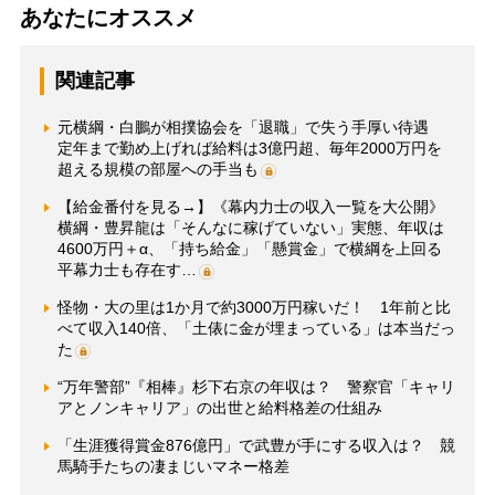
あなたにオススメ
関連記事
元横綱・白鵬が相撲協会を「退職」で失う手厚い待遇
定年まで勤め上げれば給料は3億円超、毎年2000万円を
超える規模の部屋への手当も
【給金番付を見る→】《幕内力士の収入一覧を大公開》
横綱・豊昇龍は「そんなに稼げていない」実態、年収は
4600万円＋α、「持ち給金」「懸賞金」で横綱を上回る
平幕力士も存在す…
怪物・大の里は1か月で約3000万円稼いだ！ 1年前と比
べて収入140倍、「土俵に金が埋まっている」は本当だっ
た
“万年警部”『相棒』杉下右京の年収は？ 警察官「キャリ
アとノンキャリア」の出世と給料格差の仕組み
「生涯獲得賞金876億円」で武豊が手にする収入は？ 競
馬騎手たちの凄まじいマネー格差