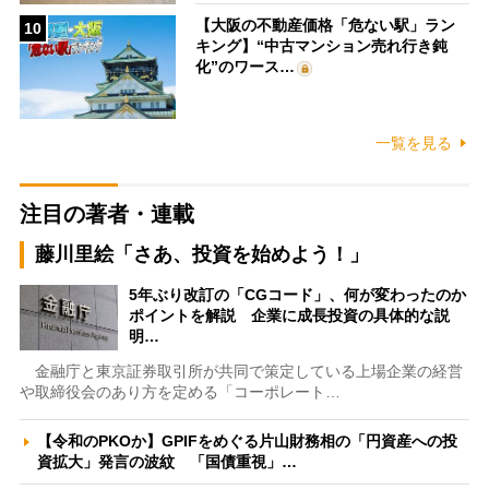
【大阪の不動産価格「危ない駅」ラン
10
キング】“中古マンション売れ行き鈍
化”のワース…
一覧を見る
注目の著者・連載
藤川里絵「さあ、投資を始めよう！」
5年ぶり改訂の「CGコード」、何が変わったのか
ポイントを解説 企業に成長投資の具体的な説
明…
金融庁と東京証券取引所が共同で策定している上場企業の経営
や取締役会のあり方を定める「コーポレート…
【令和のPKOか】GPIFをめぐる片山財務相の「円資産への投
資拡大」発言の波紋 「国債重視」…