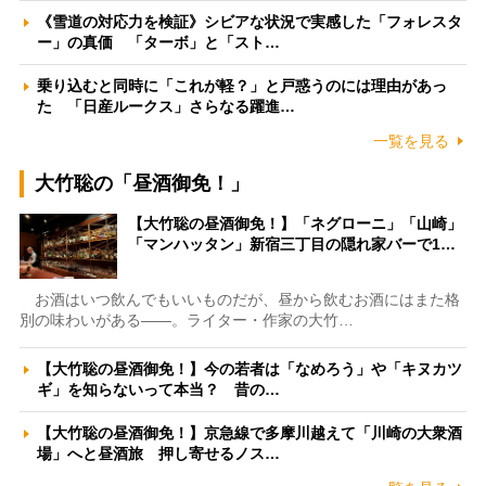
《雪道の対応力を検証》シビアな状況で実感した「フォレスタ
ー」の真価 「ターボ」と「スト…
乗り込むと同時に「これが軽？」と戸惑うのには理由があっ
た 「日産ルークス」さらなる躍進…
一覧を見る
大竹聡の「昼酒御免！」
【大竹聡の昼酒御免！】「ネグローニ」「山崎」
「マンハッタン」新宿三丁目の隠れ家バーで1…
お酒はいつ飲んでもいいものだが、昼から飲むお酒にはまた格
別の味わいがある――。ライター・作家の大竹…
【大竹聡の昼酒御免！】今の若者は「なめろう」や「キヌカツ
ギ」を知らないって本当？ 昔の…
【大竹聡の昼酒御免！】京急線で多摩川越えて「川崎の大衆酒
場」へと昼酒旅 押し寄せるノス…