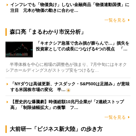
インフレでも「物価負け」しない金融商品「物価連動国債」に
注目 元本が物価の動きに合わせ…
一覧を見る
森口亮「まるわかり市況分析」
「キオクシア急落で含み損が膨らんで…」損失を
投資家としての成長につなげる4つの視点 「…
半導体株を中心に相場の調整色が強まり、7月中旬にはキオク
シアホールディングスがストップ安をつけるな…
「NYダウは高値更新、ナスダック・S&P500は足踏み」が意味
する米国株市場の変化 半…
【歴史的な爆騰劇】時価総額10兆円企業が「2連続ストップ
高」「制限値幅拡大」の衝撃 フ…
一覧を見る
大前研一「ビジネス新大陸」の歩き方