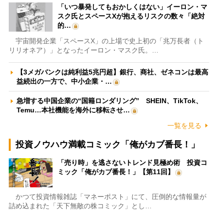
「いつ暴発してもおかしくはない」イーロン・マ
スク氏とスペースXが抱えるリスクの数々「絶対
的…
宇宙開発企業「スペースX」の上場で史上初の「兆万長者（ト
リリオネア）」となったイーロン・マスク氏。…
【3メガバンクは純利益5兆円超】銀行、商社、ゼネコンは最高
益続出の一方で、中小企業・…
急増する中国企業の“国籍ロンダリング” SHEIN、TikTok、
Temu…本社機能を海外に移転させ…
一覧を見る
投資ノウハウ満載コミック「俺がカブ番長！」
「売り時」を逃さないトレンド見極め術 投資コ
ミック「俺がカブ番長！」【第11回】
かつて投資情報雑誌「マネーポスト」にて、圧倒的な情報量が
詰め込まれた「天下無敵の株コミック」とし…