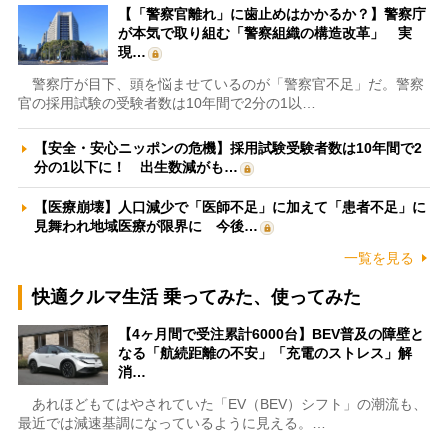
【「警察官離れ」に歯止めはかかるか？】警察庁
が本気で取り組む「警察組織の構造改革」 実
現…
警察庁が目下、頭を悩ませているのが「警察官不足」だ。警察
官の採用試験の受験者数は10年間で2分の1以…
【安全・安心ニッポンの危機】採用試験受験者数は10年間で2
分の1以下に！ 出生数減がも…
【医療崩壊】人口減少で「医師不足」に加えて「患者不足」に
見舞われ地域医療が限界に 今後…
一覧を見る
快適クルマ生活 乗ってみた、使ってみた
【4ヶ月間で受注累計6000台】BEV普及の障壁と
なる「航続距離の不安」「充電のストレス」解
消…
あれほどもてはやされていた「EV（BEV）シフト」の潮流も、
最近では減速基調になっているように見える。…