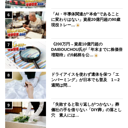
「AI・半導体関連が“本命”であること
6
に変わりはない」資産20億円超の90歳
現役トレー…
《200万円→資産10億円超の
7
DAIBOUCHOU氏が「年末までに株価倍
増期待」の5銘柄を公…
ドライアイスを使わず遺体を保つ「エ
8
ンバーミング」が日本でも普及 1～2
週間は問…
「失敗すると取り返しがつかない」葬
9
儀社の手を借りない「DIY葬」の落とし
穴 素人には…