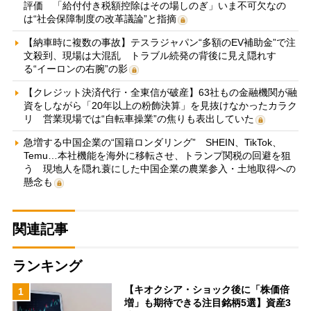
評価 「給付付き税額控除はその場しのぎ」いま不可欠なの
は“社会保障制度の改革議論”と指摘
【納車時に複数の事故】テスラジャパン“多額のEV補助金”で注
文殺到、現場は大混乱 トラブル続発の背後に見え隠れす
る“イーロンの右腕”の影
【クレジット決済代行・全東信が破産】63社もの金融機関が融
資をしながら「20年以上の粉飾決算」を見抜けなかったカラク
リ 営業現場では“自転車操業”の焦りも表出していた
急増する中国企業の“国籍ロンダリング” SHEIN、TikTok、
Temu…本社機能を海外に移転させ、トランプ関税の回避を狙
う 現地人を隠れ蓑にした中国企業の農業参入・土地取得への
懸念も
関連記事
ランキング
【キオクシア・ショック後に「株価倍
1
増」も期待できる注目銘柄5選】資産3