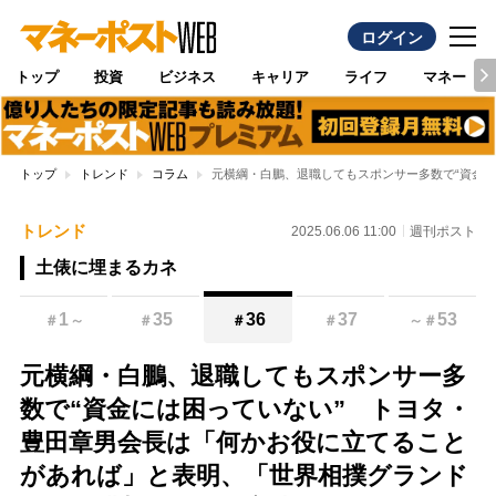
ログイン
トップ
投資
ビジネス
キャリア
ライフ
マネー
トップ
トレンド
コラム
元横綱・白鵬、退職してもスポンサー多数で“資金
トレンド
2025.06.06 11:00
週刊ポスト
土俵に埋まるカネ
1
35
36
37
53
＃
～
＃
＃
＃
～
＃
元横綱・白鵬、退職してもスポンサー多
数で“資金には困っていない” トヨタ・
豊田章男会長は「何かお役に立てること
があれば」と表明、「世界相撲グランド