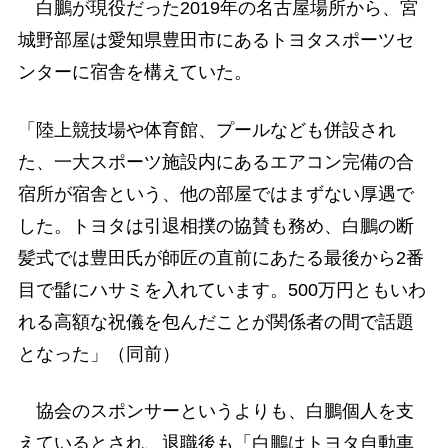
白鵬が現役だった2019年の名古屋場所から、宮
城野部屋は愛知県豊田市にあるトヨタスポーツセ
ンターに宿舎を構えていた。
「陸上競技場や体育館、プールなども併設され
た、一大スポーツ施設内にあるエアコン完備の合
宿所が宿舎という、他の部屋ではまずない厚遇で
した。トヨタは引退相撲の協賛も務め、白鵬の断
髪式では豊田氏が師匠の直前にあたる最後から2番
目で髷にハサミを入れています。500万円ともいわ
れる高額な祝儀を包んだことが関係者の間で話題
となった」（同前）
協会のスポンサーというよりも、白鵬個人を支
えているとされ、退職後も「白鵬はトヨタ自動車