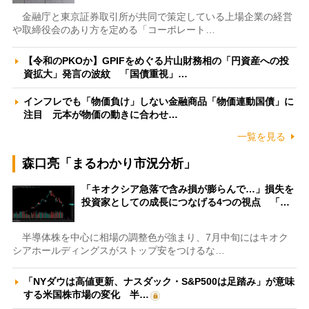
金融庁と東京証券取引所が共同で策定している上場企業の経営
や取締役会のあり方を定める「コーポレート…
【令和のPKOか】GPIFをめぐる片山財務相の「円資産への投
資拡大」発言の波紋 「国債重視」…
インフレでも「物価負け」しない金融商品「物価連動国債」に
注目 元本が物価の動きに合わせ…
一覧を見る
森口亮「まるわかり市況分析」
「キオクシア急落で含み損が膨らんで…」損失を
投資家としての成長につなげる4つの視点 「…
半導体株を中心に相場の調整色が強まり、7月中旬にはキオク
シアホールディングスがストップ安をつけるな…
「NYダウは高値更新、ナスダック・S&P500は足踏み」が意味
する米国株市場の変化 半…