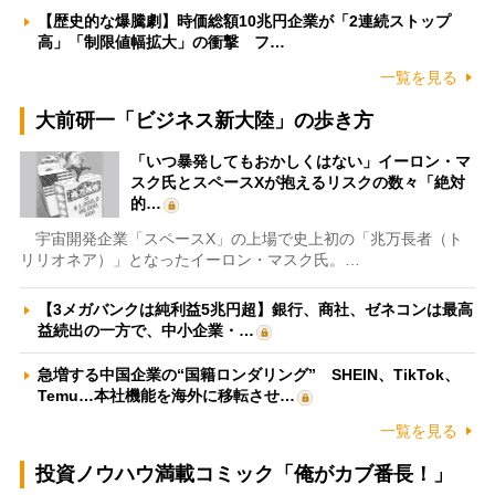
【歴史的な爆騰劇】時価総額10兆円企業が「2連続ストップ
高」「制限値幅拡大」の衝撃 フ…
一覧を見る
大前研一「ビジネス新大陸」の歩き方
「いつ暴発してもおかしくはない」イーロン・マ
スク氏とスペースXが抱えるリスクの数々「絶対
的…
宇宙開発企業「スペースX」の上場で史上初の「兆万長者（ト
リリオネア）」となったイーロン・マスク氏。…
【3メガバンクは純利益5兆円超】銀行、商社、ゼネコンは最高
益続出の一方で、中小企業・…
急増する中国企業の“国籍ロンダリング” SHEIN、TikTok、
Temu…本社機能を海外に移転させ…
一覧を見る
投資ノウハウ満載コミック「俺がカブ番長！」