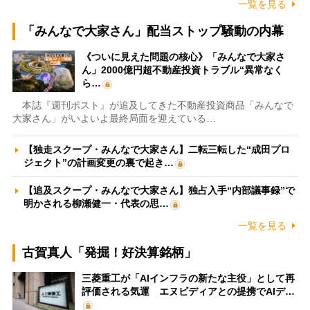
一覧を見る
「みんなで大家さん」配当ストップ騒動の内幕
《ついに見えた問題の核心》「みんなで大家さ
ん」2000億円超不動産投資トラブル“異常なく
ら…
本誌『週刊ポスト』が追及してきた不動産投資商品「みんなで
大家さん」がいよいよ最終局面を迎えている…
【独走スクープ・みんなで大家さん】二転三転した“成田プロ
ジェクト”の計画変更の裏で起き…
【追及スクープ・みんなで大家さん】独占入手“内部議事録”で
明かされる柳瀬健一・代表の思…
一覧を見る
古賀真人「発掘！好決算銘柄」
三菱重工が「AIインフラの新たな主役」として再
評価される気運 エヌビディアとの提携でAIデ…