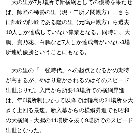
大の里が7月場所で新横綱としての優勝を果たせ
ば、師匠の稀勢の里（現・二所ノ関親方）、さら
に師匠の師匠である隆の里（元鳴戸親方）ら過去
10人しか達成していない偉業となる。同時に、大
鵬、貴乃花、白鵬など7人しか達成者がいない3場
所連続優勝ということにもなる。
大の里の「一強時代」への起点となるかの期待
が高まるが、やはり驚かされるのはそのスピード
出世ぶりだ。入門から所要13場所での横綱昇進
は、年6場所制になって以降では輪島の21場所を大
きく上回る最速。新入幕からの横綱昇進でも昭和
の大横綱・大鵬の11場所を抜く9場所でのスピード
出世となった。