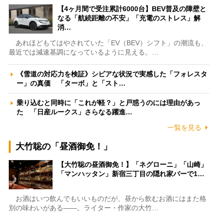
【4ヶ月間で受注累計6000台】BEV普及の障壁と
なる「航続距離の不安」「充電のストレス」解
消…
あれほどもてはやされていた「EV（BEV）シフト」の潮流も、
最近では減速基調になっているように見える。…
《雪道の対応力を検証》シビアな状況で実感した「フォレスタ
ー」の真価 「ターボ」と「スト…
乗り込むと同時に「これが軽？」と戸惑うのには理由があっ
た 「日産ルークス」さらなる躍進…
一覧を見る
大竹聡の「昼酒御免！」
【大竹聡の昼酒御免！】「ネグローニ」「山崎」
「マンハッタン」新宿三丁目の隠れ家バーで1…
お酒はいつ飲んでもいいものだが、昼から飲むお酒にはまた格
別の味わいがある――。ライター・作家の大竹…