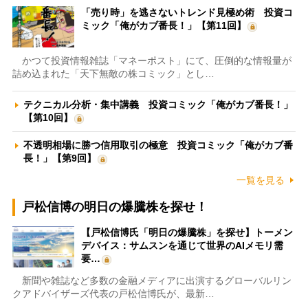
「売り時」を逃さないトレンド見極め術 投資コ
ミック「俺がカブ番長！」【第11回】
かつて投資情報雑誌「マネーポスト」にて、圧倒的な情報量が
詰め込まれた「天下無敵の株コミック」とし…
テクニカル分析・集中講義 投資コミック「俺がカブ番長！」
【第10回】
不透明相場に勝つ信用取引の極意 投資コミック「俺がカブ番
長！」【第9回】
一覧を見る
戸松信博の明日の爆騰株を探せ！
【戸松信博氏「明日の爆騰株」を探せ】トーメン
デバイス：サムスンを通じて世界のAIメモリ需
要…
新聞や雑誌など多数の金融メディアに出演するグローバルリン
クアドバイザーズ代表の戸松信博氏が、最新…