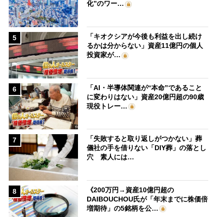
化”のワー…
「キオクシアが今後も利益を出し続け
5
るかは分からない」資産11億円の個人
投資家が…
「AI・半導体関連が“本命”であること
6
に変わりはない」資産20億円超の90歳
現役トレー…
「失敗すると取り返しがつかない」葬
7
儀社の手を借りない「DIY葬」の落とし
穴 素人には…
《200万円→資産10億円超の
8
DAIBOUCHOU氏が「年末までに株価倍
増期待」の5銘柄を公…