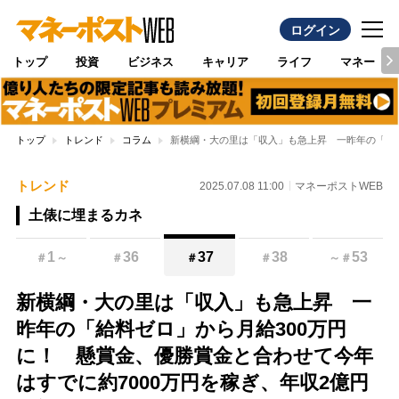
ログイン
トップ
投資
ビジネス
キャリア
ライフ
マネー
トップ
トレンド
コラム
新横綱・大の里は「収入」も急上昇 一昨年の「給料
トレンド
2025.07.08 11:00
マネーポストWEB
土俵に埋まるカネ
1
36
37
38
53
＃
～
＃
＃
＃
～
＃
新横綱・大の里は「収入」も急上昇 一
昨年の「給料ゼロ」から月給300万円
に！ 懸賞金、優勝賞金と合わせて今年
はすでに約7000万円を稼ぎ、年収2億円