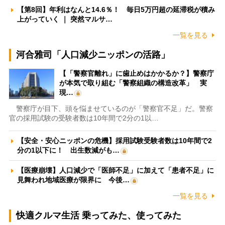
【第8回】年利はなんと14.6％！ 毎日5万円超の延滞税が積み
上がっていく ｜ 突然マルサ…
一覧を見る
河合雅司「人口減少ニッポンの活路」
【「警察官離れ」に歯止めはかかるか？】警察庁
が本気で取り組む「警察組織の構造改革」 実
現…
警察庁が目下、頭を悩ませているのが「警察官不足」だ。警察
官の採用試験の受験者数は10年間で2分の1以…
【安全・安心ニッポンの危機】採用試験受験者数は10年間で2
分の1以下に！ 出生数減がも…
【医療崩壊】人口減少で「医師不足」に加えて「患者不足」に
見舞われ地域医療が限界に 今後…
一覧を見る
快適クルマ生活 乗ってみた、使ってみた