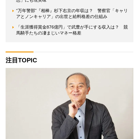
想」にも現実味
“万年警部”『相棒』杉下右京の年収は？ 警察官「キャリ
アとノンキャリア」の出世と給料格差の仕組み
「生涯獲得賞金876億円」で武豊が手にする収入は？ 競
馬騎手たちの凄まじいマネー格差
注目TOPIC