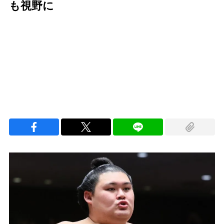
も視野に
Loaded
:
100.00%
/
Unmute