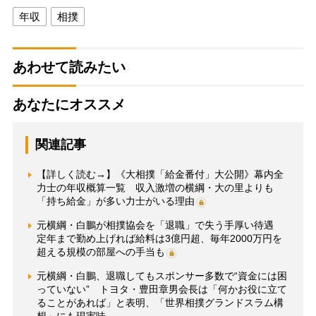
年収
相撲
あわせて読みたい
あなたにオススメ
関連記事
【詳しく読む→】《大相撲「給金番付」大公開》幕内全
力士の年収概算一覧 収入激増の横綱・大の里よりも
「持ち給金」が多い力士がいる理由
元横綱・白鵬が相撲協会を「退職」で失う手厚い待遇
定年まで勤め上げれば給料は3億円超、毎年2000万円を
超える規模の部屋への手当も
元横綱・白鵬、退職してもスポンサー多数で“資金には困
っていない” トヨタ・豊田章男会長は「何かお役に立て
ることがあれば」と表明、「世界相撲グランドスラム構