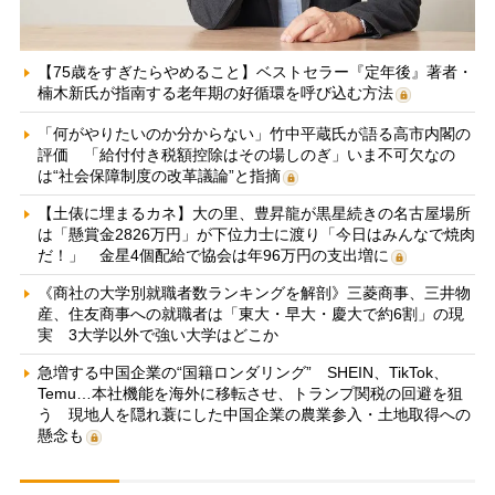
【75歳をすぎたらやめること】ベストセラー『定年後』著者・
楠木新氏が指南する老年期の好循環を呼び込む方法
「何がやりたいのか分からない」竹中平蔵氏が語る高市内閣の
評価 「給付付き税額控除はその場しのぎ」いま不可欠なの
は“社会保障制度の改革議論”と指摘
【土俵に埋まるカネ】大の里、豊昇龍が黒星続きの名古屋場所
は「懸賞金2826万円」が下位力士に渡り「今日はみんなで焼肉
だ！」 金星4個配給で協会は年96万円の支出増に
《商社の大学別就職者数ランキングを解剖》三菱商事、三井物
産、住友商事への就職者は「東大・早大・慶大で約6割」の現
実 3大学以外で強い大学はどこか
急増する中国企業の“国籍ロンダリング” SHEIN、TikTok、
Temu…本社機能を海外に移転させ、トランプ関税の回避を狙
う 現地人を隠れ蓑にした中国企業の農業参入・土地取得への
懸念も