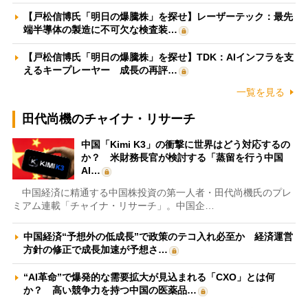
【戸松信博氏「明日の爆騰株」を探せ】レーザーテック：最先
端半導体の製造に不可欠な検査装…
【戸松信博氏「明日の爆騰株」を探せ】TDK：AIインフラを支
えるキープレーヤー 成長の再評…
一覧を見る
田代尚機のチャイナ・リサーチ
中国「Kimi K3」の衝撃に世界はどう対応するの
か？ 米財務長官が検討する「蒸留を行う中国
AI…
中国経済に精通する中国株投資の第一人者・田代尚機氏のプレ
ミアム連載「チャイナ・リサーチ」。中国企…
中国経済“予想外の低成長”で政策のテコ入れ必至か 経済運営
方針の修正で成長加速が予想さ…
“AI革命”で爆発的な需要拡大が見込まれる「CXO」とは何
か？ 高い競争力を持つ中国の医薬品…