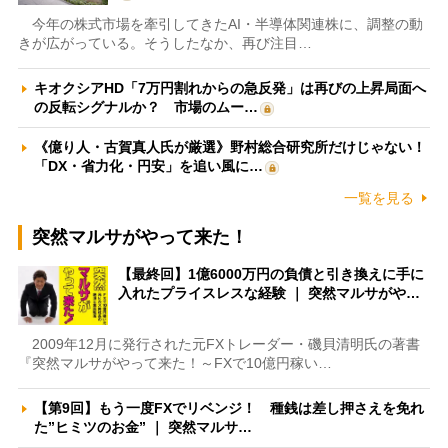
今年の株式市場を牽引してきたAI・半導体関連株に、調整の動
きが広がっている。そうしたなか、再び注目…
キオクシアHD「7万円割れからの急反発」は再びの上昇局面へ
の反転シグナルか？ 市場のムー…
《億り人・古賀真人氏が厳選》野村総合研究所だけじゃない！
「DX・省力化・円安」を追い風に…
一覧を見る
突然マルサがやって来た！
【最終回】1億6000万円の負債と引き換えに手に
入れたプライスレスな経験 ｜ 突然マルサがや…
2009年12月に発行された元FXトレーダー・磯貝清明氏の著書
『突然マルサがやって来た！～FXで10億円稼い…
【第9回】もう一度FXでリベンジ！ 種銭は差し押さえを免れ
た”ヒミツのお金” ｜ 突然マルサ…