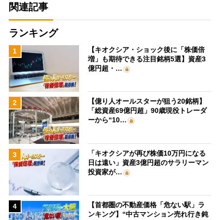
関連記事
ランキング
【キオクシア・ショック後に「株価倍
1
増」も期待できる注目銘柄5選】資産3
億円超・…
【億り人オールスターが狙う20銘柄】
2
「総資産69億円超」90歳現役トレーダ
ーから“10…
「キオクシアが再び株価10万円になる
3
日は遠い」資産3億円超のサラリーマン
投資家が…
【首都圏の不動産価格「危ない駅」ラ
4
ンキング】“中古マンション売れ行き鈍