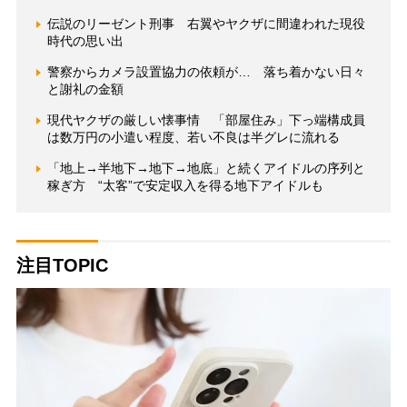
伝説のリーゼント刑事 右翼やヤクザに間違われた現役
時代の思い出
警察からカメラ設置協力の依頼が… 落ち着かない日々
と謝礼の金額
現代ヤクザの厳しい懐事情 「部屋住み」下っ端構成員
は数万円の小遣い程度、若い不良は半グレに流れる
「地上→半地下→地下→地底」と続くアイドルの序列と
稼ぎ方 “太客”で安定収入を得る地下アイドルも
注目TOPIC