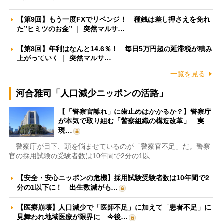
【第9回】もう一度FXでリベンジ！ 種銭は差し押さえを免れ
た”ヒミツのお金” ｜ 突然マルサ…
【第8回】年利はなんと14.6％！ 毎日5万円超の延滞税が積み
上がっていく ｜ 突然マルサ…
一覧を見る
河合雅司「人口減少ニッポンの活路」
【「警察官離れ」に歯止めはかかるか？】警察庁
が本気で取り組む「警察組織の構造改革」 実
現…
警察庁が目下、頭を悩ませているのが「警察官不足」だ。警察
官の採用試験の受験者数は10年間で2分の1以…
【安全・安心ニッポンの危機】採用試験受験者数は10年間で2
分の1以下に！ 出生数減がも…
【医療崩壊】人口減少で「医師不足」に加えて「患者不足」に
見舞われ地域医療が限界に 今後…