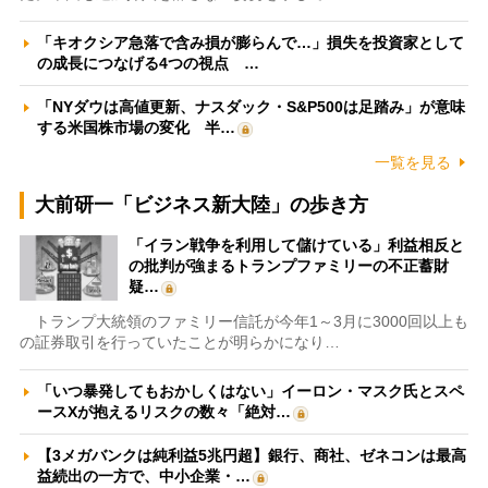
「キオクシア急落で含み損が膨らんで…」損失を投資家として
の成長につなげる4つの視点 …
「NYダウは高値更新、ナスダック・S&P500は足踏み」が意味
する米国株市場の変化 半…
一覧を見る
大前研一「ビジネス新大陸」の歩き方
「イラン戦争を利用して儲けている」利益相反と
の批判が強まるトランプファミリーの不正蓄財
疑…
トランプ大統領のファミリー信託が今年1～3月に3000回以上も
の証券取引を行っていたことが明らかになり…
「いつ暴発してもおかしくはない」イーロン・マスク氏とスペ
ースXが抱えるリスクの数々「絶対…
【3メガバンクは純利益5兆円超】銀行、商社、ゼネコンは最高
益続出の一方で、中小企業・…