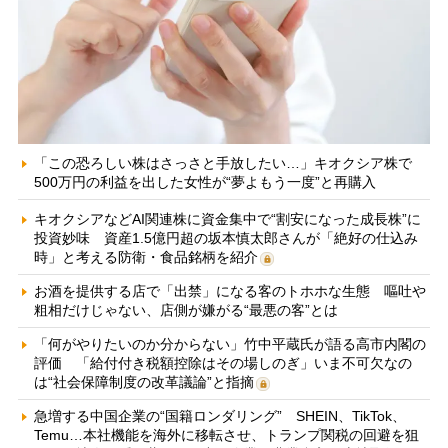
「この恐ろしい株はさっさと手放したい…」キオクシア株で
500万円の利益を出した女性が“夢よもう一度”と再購入
キオクシアなどAI関連株に資金集中で“割安になった成長株”に
投資妙味 資産1.5億円超の坂本慎太郎さんが「絶好の仕込み
時」と考える防衛・食品銘柄を紹介
お酒を提供する店で「出禁」になる客のトホホな生態 嘔吐や
粗相だけじゃない、店側が嫌がる“最悪の客”とは
「何がやりたいのか分からない」竹中平蔵氏が語る高市内閣の
評価 「給付付き税額控除はその場しのぎ」いま不可欠なの
は“社会保障制度の改革議論”と指摘
急増する中国企業の“国籍ロンダリング” SHEIN、TikTok、
Temu…本社機能を海外に移転させ、トランプ関税の回避を狙