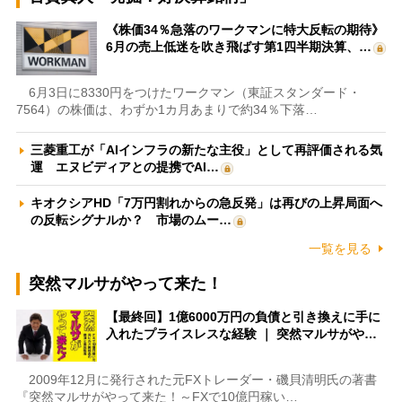
《株価34％急落のワークマンに特大反転の期待》
6月の売上低迷を吹き飛ばす第1四半期決算、…
6月3日に8330円をつけたワークマン（東証スタンダード・
7564）の株価は、わずか1カ月あまりで約34％下落…
三菱重工が「AIインフラの新たな主役」として再評価される気
運 エヌビディアとの提携でAI…
キオクシアHD「7万円割れからの急反発」は再びの上昇局面へ
の反転シグナルか？ 市場のムー…
一覧を見る
突然マルサがやって来た！
【最終回】1億6000万円の負債と引き換えに手に
入れたプライスレスな経験 ｜ 突然マルサがや…
2009年12月に発行された元FXトレーダー・磯貝清明氏の著書
『突然マルサがやって来た！～FXで10億円稼い…