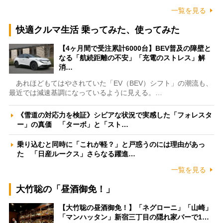
一覧を見る
快適クルマ生活 乗ってみた、使ってみた
【4ヶ月間で受注累計6000台】BEV普及の障壁と
なる「航続距離の不安」「充電のストレス」解
消…
あれほどもてはやされていた「EV（BEV）シフト」の潮流も、
最近では減速基調になっているように見える。…
《雪道の対応力を検証》シビアな状況で実感した「フォレスタ
ー」の真価 「ターボ」と「スト…
乗り込むと同時に「これが軽？」と戸惑うのには理由があっ
た 「日産ルークス」さらなる躍進…
一覧を見る
大竹聡の「昼酒御免！」
【大竹聡の昼酒御免！】「ネグローニ」「山崎」
「マンハッタン」新宿三丁目の隠れ家バーで1…