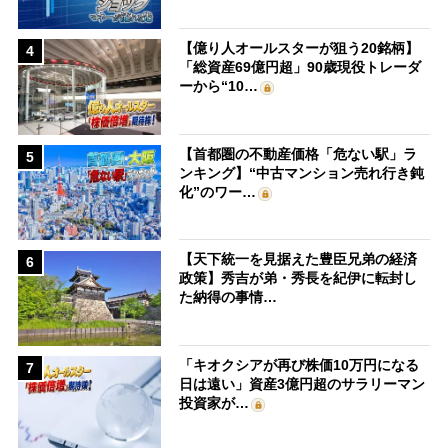
【億り人オールスターが狙う20銘柄】
4
「総資産69億円超」90歳現役トレーダ
ーから“10…
【首都圏の不動産価格「危ない駅」ラ
5
ンキング】“中古マンション売れ行き鈍
化”のワー…
【天下統一を見据えた豊臣兄弟の経済
6
政策】秀吉が弟・秀長を紀伊に転封し
た納得の事情…
「キオクシアが再び株価10万円になる
7
日は遠い」資産3億円超のサラリーマン
投資家が…