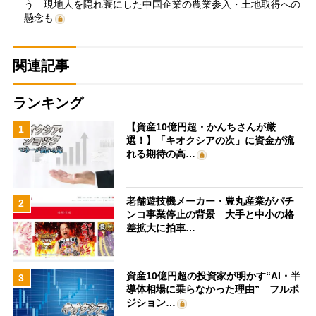
う 現地人を隠れ蓑にした中国企業の農業参入・土地取得への
懸念も
関連記事
ランキング
【資産10億円超・かんちさんが厳
1
選！】「キオクシアの次」に資金が流
れる期待の高…
老舗遊技機メーカー・豊丸産業がパチ
2
ンコ事業停止の背景 大手と中小の格
差拡大に拍車…
資産10億円超の投資家が明かす“AI・半
3
導体相場に乗らなかった理由” フルポ
ジション…