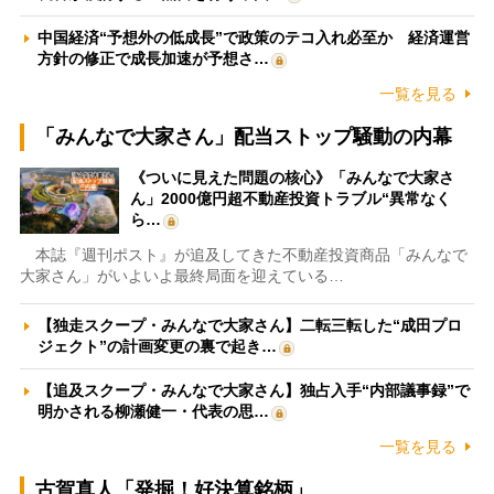
中国経済“予想外の低成長”で政策のテコ入れ必至か 経済運営
方針の修正で成長加速が予想さ…
一覧を見る
「みんなで大家さん」配当ストップ騒動の内幕
《ついに見えた問題の核心》「みんなで大家さ
ん」2000億円超不動産投資トラブル“異常なく
ら…
本誌『週刊ポスト』が追及してきた不動産投資商品「みんなで
大家さん」がいよいよ最終局面を迎えている…
【独走スクープ・みんなで大家さん】二転三転した“成田プロ
ジェクト”の計画変更の裏で起き…
【追及スクープ・みんなで大家さん】独占入手“内部議事録”で
明かされる柳瀬健一・代表の思…
一覧を見る
古賀真人「発掘！好決算銘柄」