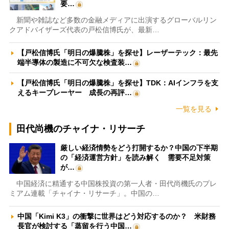
要…
新聞や雑誌など多数の金融メディアに出演するグローバルリン
クアドバイザーズ代表の戸松信博氏が、最新…
【戸松信博氏「明日の爆騰株」を探せ】レーザーテック：最先
端半導体の製造に不可欠な検査装…
【戸松信博氏「明日の爆騰株」を探せ】TDK：AIインフラを支
えるキープレーヤー 成長の再評…
一覧を見る
田代尚機のチャイナ・リサーチ
厳しい経済情勢をどう打開するか？中国の下半期
の「経済運営方針」を読み解く 需要不足対策
が…
中国経済に精通する中国株投資の第一人者・田代尚機氏のプレ
ミアム連載「チャイナ・リサーチ」。中国の…
中国「Kimi K3」の衝撃に世界はどう対応するのか？ 米財務
長官が検討する「蒸留を行う中国…