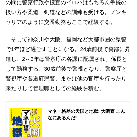
の間に警察行政や捜査のイロハはもちろん拳銃の
扱い方や柔道、剣道などの訓練も受ける。ノンキ
ャリアのように交番勤務もここで経験する。
そして神奈川や大阪、福岡など大都市圏の県警
で1年ほど過ごすことになる。24歳前後で警部に昇
進し、2～3年は警察庁の各課に配属され、係長と
して勤務する。30歳前後で警視となり、警察庁と
警視庁や各道府県警、または他の官庁を行ったり
来たりして管理職としての経験を積む。
マネー格差の天国と地獄: 大調査 こん
なにあるんだ!