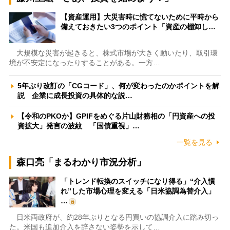
【資産運用】大災害時に慌てないために平時から
備えておきたい3つのポイント「資産の棚卸し…
大規模な災害が起きると、株式市場が大きく動いたり、取引環
境が不安定になったりすることがある。一方…
5年ぶり改訂の「CGコード」、何が変わったのかポイントを解
説 企業に成長投資の具体的な説…
【令和のPKOか】GPIFをめぐる片山財務相の「円資産への投
資拡大」発言の波紋 「国債重視」…
一覧を見る
森口亮「まるわかり市況分析」
「トレンド転換のスイッチになり得る」“介入慣
れ”した市場心理を変える「日米協調為替介入」
…
日米両政府が、約28年ぶりとなる円買いの協調介入に踏み切っ
た。米国も追加介入を辞さない姿勢を示して…