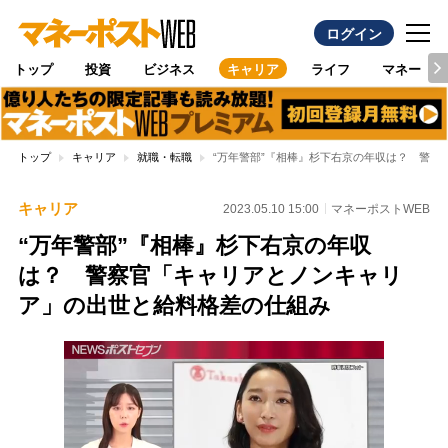
ログイン
トップ
投資
ビジネス
キャリア
ライフ
マネー
トップ
キャリア
就職・転職
“万年警部”『相棒』杉下右京の年収は？ 警
キャリア
2023.05.10 15:00
マネーポストWEB
“万年警部”『相棒』杉下右京の年収
は？ 警察官「キャリアとノンキャリ
ア」の出世と給料格差の仕組み