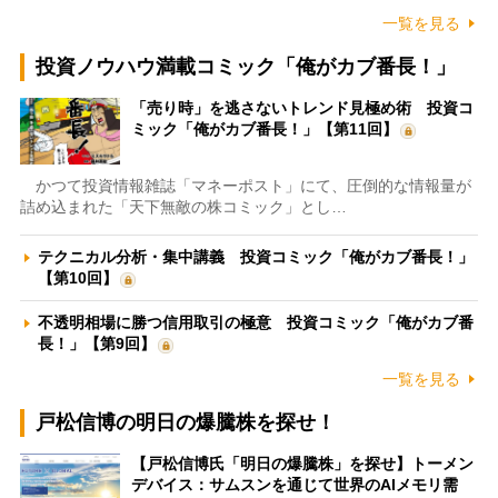
一覧を見る
投資ノウハウ満載コミック「俺がカブ番長！」
「売り時」を逃さないトレンド見極め術 投資コ
ミック「俺がカブ番長！」【第11回】
かつて投資情報雑誌「マネーポスト」にて、圧倒的な情報量が
詰め込まれた「天下無敵の株コミック」とし…
テクニカル分析・集中講義 投資コミック「俺がカブ番長！」
【第10回】
不透明相場に勝つ信用取引の極意 投資コミック「俺がカブ番
長！」【第9回】
一覧を見る
戸松信博の明日の爆騰株を探せ！
【戸松信博氏「明日の爆騰株」を探せ】トーメン
デバイス：サムスンを通じて世界のAIメモリ需