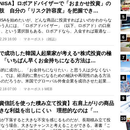
NISA】ロボアドバイザーで「おまかせ投資」の
肢 自分の「リスク許容度」を把握でき…
5
ISAを始めたいが、どんな商品に投資すればよいのかわからな
いう人には、「ロボアドバイザー」（以下、ロボアド）の口座
く、という選択肢もある。ロボアドなら、入金すれば最適な資
分で投資を行な…
6
2.29 16:00
マネーポスト（雑誌）
で成功した韓国人起業家が考える“株式投資の極
7
 「いちばん早くお金持ちになる方法は…
的に成功し、「お金持ちになりたい」と思う人は少なくない
う。では、経済的に豊かになるための秘訣や再現性のある方法
8
るのだろうか。米国でグローバル外食企業を成功させた起業家
り、著書『お金…
2.18 07:00
マネーポストWEB
9
資信託を使った積み立て投資】右肩上がりの商品
きな利益を出しにくい 理想的なのは「…
10
が下落すると大きな不安を感じるものだが、長期積み立て投
行なう場合、大きなチャンスと考えることができる。著書『こ