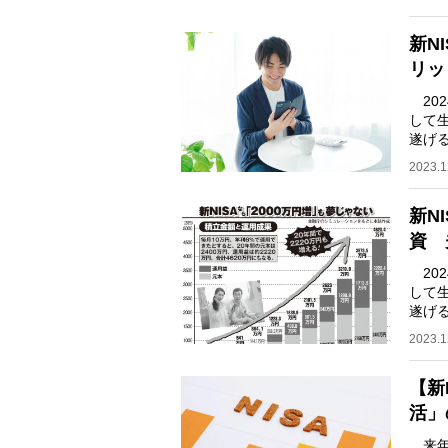
新N
リッ
202
して
遂げ
大さ
2023.1
新N
資 
202
して
遂げ
「も
2023.1
【新
活」
来年