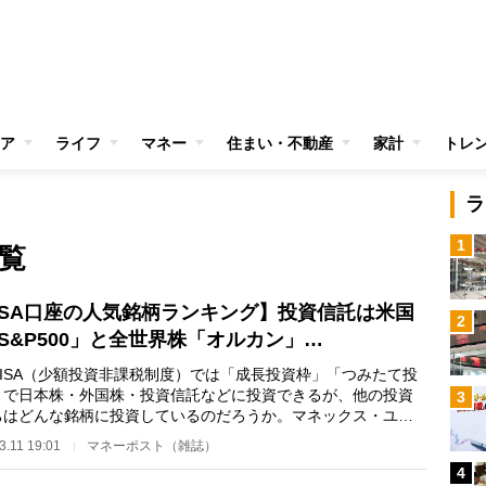
ア
ライフ
マネー
住まい・不動産
家計
トレ
ラ
1
覧
ISA口座の人気銘柄ランキング】投資信託は米国
2
S&P500」と全世界株「オルカン」…
ISA（少額投資非課税制度）では「成長投資枠」「つみたて投
」で日本株・外国株・投資信託などに投資できるが、他の投資
3
ちはどんな銘柄に投資しているのだろうか。マネックス・ユニ
シティ室長・福…
3.11 19:01
マネーポスト（雑誌）
4