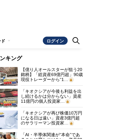
ンド
ログイン
ンキング
【億り人オールスターが狙う20
銘柄】「総資産69億円超」90歳
現役トレーダーから“1…
「キオクシアが今後も利益を出
し続けるかは分からない」資産
11億円の個人投資家…
「キオクシアが再び株価10万円
になる日は遠い」資産3億円超
のサラリーマン投資家…
「AI・半導体関連が“本命”であ