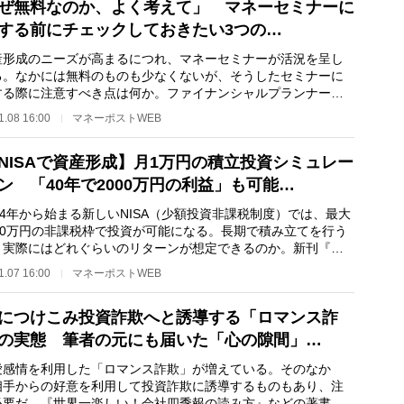
ぜ無料なのか、よく考えて」 マネーセミナーに
する前にチェックしておきたい3つの…
形成のニーズが高まるにつれ、マネーセミナーが活況を呈し
る。なかには無料のものも少なくないが、そうしたセミナーに
する際に注意すべき点は何か。ファイナンシャルプランナーの
さや子さんが解…
1.08 16:00
マネーポストWEB
NISAで資産形成】月1万円の積立投資シミュレー
ン 「40年で2000万円の利益」も可能…
4年から始まる新しいNISA（少額投資非課税制度）では、最大
800万円の非課税枠で投資が可能になる。長期で積み立てを行う
、実際にはどれぐらいのリターンが想定できるのか。新刊『新
ISA かんたん最…
1.07 16:00
マネーポストWEB
につけこみ投資詐欺へと誘導する「ロマンス詐
の実態 筆者の元にも届いた「心の隙間」…
感情を利用した「ロマンス詐欺」が増えている。そのなか
相手からの好意を利用して投資詐欺に誘導するものもあり、注
必要だ。『世界一楽しい！会社四季報の読み方』などの著書が