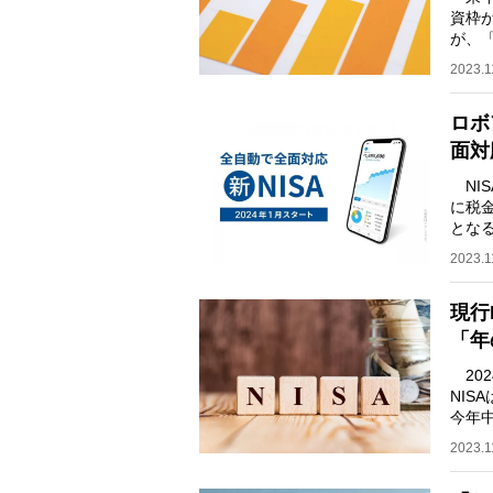
資枠
が、
い！
2023.1
ロボ
面対
NI
に税金
となる
NIS
2023.1
現行
「年
202
NIS
今年
よい
2023.1