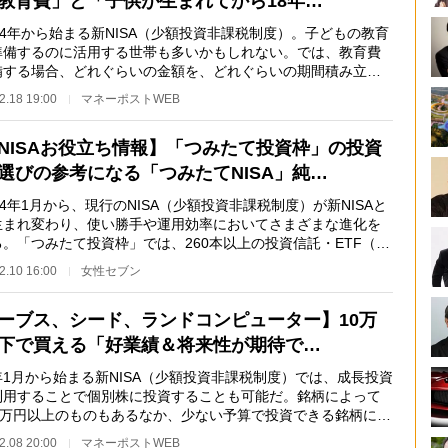
教育費」と「子供が生まれてから18年…
4年から始まる新NISA（少額投資非課税制度）。子どもの教育
準備するのに活用する世帯も多いかもしれない。では、教育費
備する場合、どれぐらいの金額を、どれぐらいの期間積み立て
けばよいのだろ…
2.18 19:00
マネーポストWEB
NISAお役立ち情報】「つみたて投資枠」の投資
選びの参考になる「つみたてNISA」純…
4年1月から、現行のNISA（少額投資非課税制度）が新NISAと
生まれ変わり、使い勝手や運用効率においてさまざまな進化を
。「つみたて投資枠」では、260本以上の投資信託・ETF（上
資信託）が対象商…
2.10 16:00
女性セブン
ーブス、シード、ランドコンピューター】10万
下で買える「好業績＆将来性が期待で…
1月から始まる新NISA（少額投資非課税制度）では、成長投資
利用することで個別株に投資することも可能だ。銘柄によって
00万円以上のものもあるなか、少ない予算で投資できる銘柄には
ようなものが…
2.08 20:00
マネーポストWEB