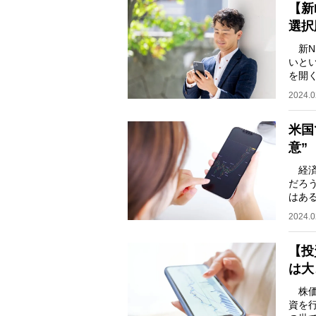
【新
選択
新N
いと
を開
産配
2024.0
米国
意”
経済
だろ
はあ
であ
2024.0
【投
は大
株価
資を