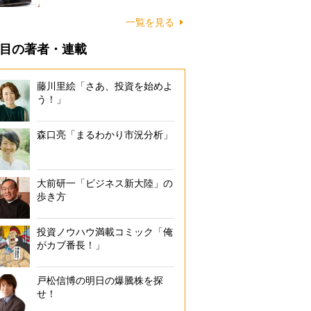
一覧を見る
目の著者・連載
藤川里絵「さあ、投資を始めよ
う！」
森口亮「まるわかり市況分析」
大前研一「ビジネス新大陸」の
歩き方
投資ノウハウ満載コミック「俺
がカブ番長！」
戸松信博の明日の爆騰株を探
せ！