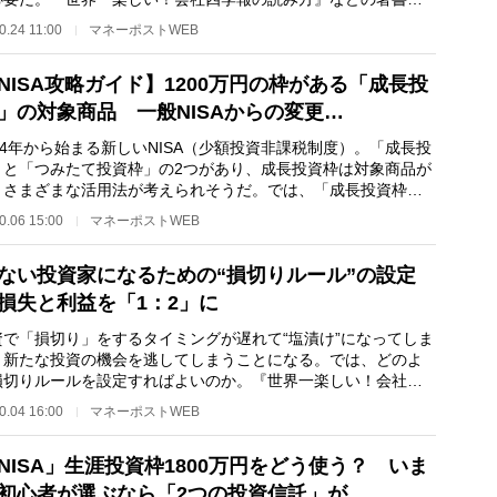
個人投資家で株式…
0.24 11:00
マネーポストWEB
NISA攻略ガイド】1200万円の枠がある「成長投
」の対象商品 一般NISAからの変更…
4年から始まる新しいNISA（少額投資非課税制度）。「成長投
」と「つみたて投資枠」の2つがあり、成長投資枠は対象商品が
、さまざまな活用法が考えられそうだ。では、「成長投資枠」
資できる商品に…
0.06 15:00
マネーポストWEB
ない投資家になるための“損切りルール”の設定
損失と利益を「1：2」に
で「損切り」をするタイミングが遅れて“塩漬け”になってしま
、新たな投資の機会を逃してしまうことになる。では、どのよ
損切りルールを設定すればよいのか。『世界一楽しい！会社四
の読み方』な…
0.04 16:00
マネーポストWEB
NISA」生涯投資枠1800万円をどう使う？ いま
初心者が選ぶなら「2つの投資信託」が…