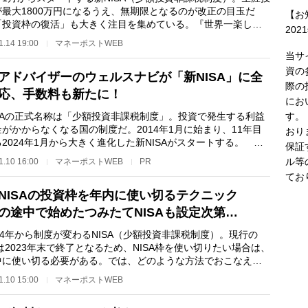
が最大1800万円になるうえ、無期限となるのが改正の目玉だ
【お
「投資枠の復活」も大きく注目を集めている。『世界一楽し
202
会社四季報の読み方…
1.14 19:00
マネーポストWEB
当サ
資の
アドバイザーのウェルスナビが「新NISA」に全
際の
応、手数料も新たに！
にお
す。
SAの正式名称は「少額投資非課税制度」。投資で発生する利益
がかからなくなる国の制度だ。2014年1月に始まり、11年目
おり
2024年1月から大きく進化した新NISAがスタートする。 新
保証
Aのおもな変更は2点…
ル等
1.10 16:00
マネーポストWEB
PR
てお
NISAの投資枠を年内に使い切るテクニック
の途中で始めたつみたてNISAも設定次第…
4年から制度が変わるNISA（少額投資非課税制度）。現行の
Aは2023年末で終了となるため、NISA枠を使い切りたい場合は、
中に使い切る必要がある。では、どのような方法でおこなえば
か。『世界一楽し…
1.10 15:00
マネーポストWEB