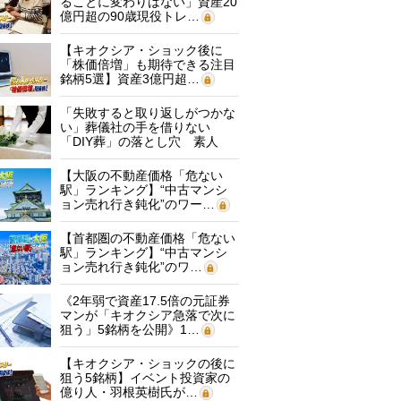
ることに変わりはない」資産20
億円超の90歳現役トレ…
【キオクシア・ショック後に
「株価倍増」も期待できる注目
銘柄5選】資産3億円超…
「失敗すると取り返しがつかな
い」葬儀社の手を借りない
「DIY葬」の落とし穴 素人
に…
【大阪の不動産価格「危ない
駅」ランキング】“中古マンシ
ョン売れ行き鈍化”のワー…
【首都圏の不動産価格「危ない
駅」ランキング】“中古マンシ
ョン売れ行き鈍化”のワ…
《2年弱で資産17.5倍の元証券
マンが「キオクシア急落で次に
狙う」5銘柄を公開》1…
【キオクシア・ショックの後に
狙う5銘柄】イベント投資家の
億り人・羽根英樹氏が…