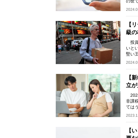
の世
ト・
2024.0
【リ
級の
投資
いと
堅い
預か
2024.0
【新
立が
202
非課
ては
て、
2023.1
【い