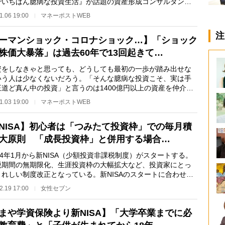
でいちばん臆病な投資生活』が話題の資産形成コンサルタン
福田猛氏が、積み…
1.06 19:00
マネーポストWEB
注
ーマンショック・コロナショック…】「ショック
株価大暴落」は過去60年で13回起きて…
をしなきゃと思っても、どうしても最初の一歩が踏み出せな
いう人は少なくないだろう。「そんな臆病な投資こそ、実は手
王道ど真ん中の投資」と言うのは1400億円以上の資産を仲介で
る、投資アドバ…
1.03 19:00
マネーポストWEB
NISA】初心者は「つみたて投資枠」での毎月積
大原則 「成長投資枠」と併用する場合…
4年1月から新NISA（少額投資非課税制度）がスタートする。
税期間の無期限化、生涯投資枠の大幅拡大など、投資家にとっ
うれしい制度改正となっている。新NISAのスタートに合わせ
口座を開こうとする…
2.19 17:00
女性セブン
まや学資保険より新NISA】「大学卒業までに必