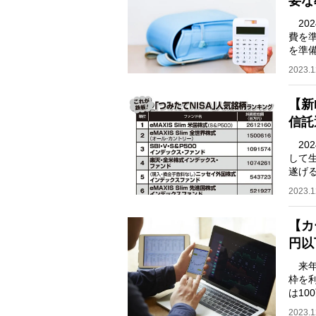
要な
202
費を
を準
てい
2023.1
【新
信託
202
して
遂げる
場投
2023.1
【カ
円以
来年
枠を
は1
どの
2023.1