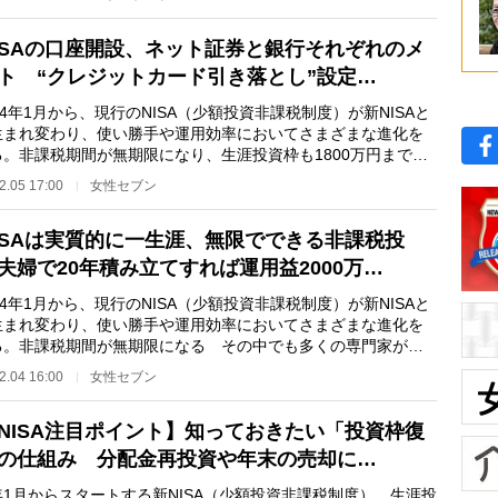
ISAの口座開設、ネット証券と銀行それぞれのメ
ト “クレジットカード引き落とし”設定…
4年1月から、現行のNISA（少額投資非課税制度）が新NISAと
生まれ変わり、使い勝手や運用効率においてさまざまな進化を
る。非課税期間が無期限になり、生涯投資枠も1800万円まで拡
れるなど、投資家…
2.05 17:00
女性セブン
ISAは実質的に一生涯、無限でできる非課税投
夫婦で20年積み立てすれば運用益2000万…
4年1月から、現行のNISA（少額投資非課税制度）が新NISAと
生まれ変わり、使い勝手や運用効率においてさまざまな進化を
る。非課税期間が無期限になる その中でも多くの専門家が
っとも大きなメリッ…
2.04 16:00
女性セブン
NISA注目ポイント】知っておきたい「投資枠復
の仕組み 分配金再投資や年末の売却に…
1月からスタートする新NISA（少額投資非課税制度）。生涯投