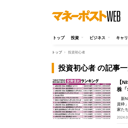
トップ
投資
ビジネス
キャリ
トップ
投資初心者
投資初心者 の記事一
【N
株「
新N
資枠
家た
バー
2024.0