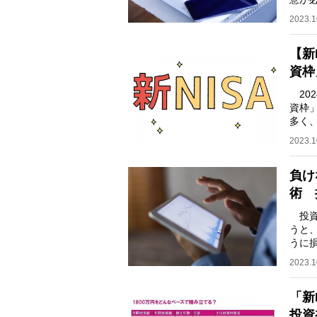
ある
2023.1
【新
資枠
202
資枠
多く
で投
2023.1
負け
術 
投資
うと
うに
季報
2023.1
「新
投資