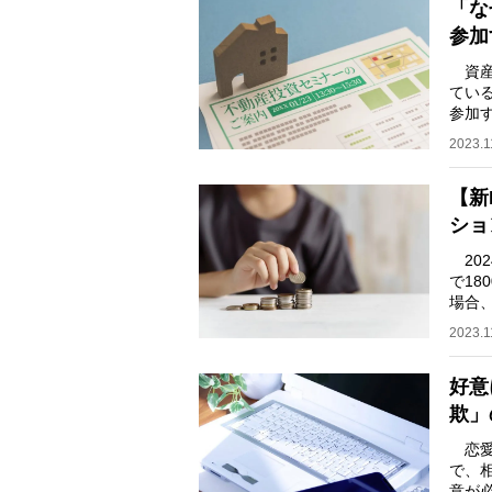
「な
参加
資産
てい
参加
鈴木
2023.1
【新
ショ
202
で1
場合
しいN
2023.1
好意
欺」
恋愛
で、
意が