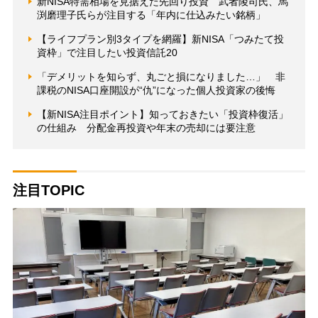
新NISA特需相場を見据えた先回り投資 武者陵司氏、馬
渕磨理子氏らが注目する「年内に仕込みたい銘柄」
【ライフプラン別3タイプを網羅】新NISA「つみたて投
資枠」で注目したい投資信託20
「デメリットを知らず、丸ごと損になりました…」 非
課税のNISA口座開設が“仇”になった個人投資家の後悔
【新NISA注目ポイント】知っておきたい「投資枠復活」
の仕組み 分配金再投資や年末の売却には要注意
注目TOPIC