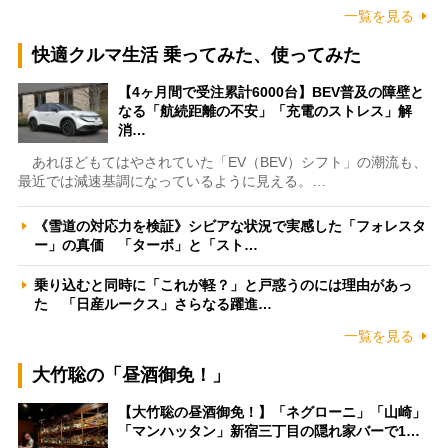
一覧を見る
快適クルマ生活 乗ってみた、使ってみた
【4ヶ月間で受注累計6000台】BEV普及の障壁と
なる「航続距離の不安」「充電のストレス」解
消…
あれほどもてはやされていた「EV（BEV）シフト」の潮流も、
最近では減速基調になっているように見える。…
《雪道の対応力を検証》シビアな状況で実感した「フォレスタ
ー」の真価 「ターボ」と「スト…
乗り込むと同時に「これが軽？」と戸惑うのには理由があっ
た 「日産ルークス」さらなる躍進…
一覧を見る
大竹聡の「昼酒御免！」
【大竹聡の昼酒御免！】「ネグローニ」「山崎」
「マンハッタン」新宿三丁目の隠れ家バーで1…