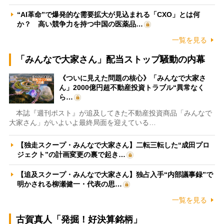
“AI革命”で爆発的な需要拡大が見込まれる「CXO」とは何
か？ 高い競争力を持つ中国の医薬品…
一覧を見る
「みんなで大家さん」配当ストップ騒動の内幕
《ついに見えた問題の核心》「みんなで大家さ
ん」2000億円超不動産投資トラブル“異常なく
ら…
本誌『週刊ポスト』が追及してきた不動産投資商品「みんなで
大家さん」がいよいよ最終局面を迎えている…
【独走スクープ・みんなで大家さん】二転三転した“成田プロ
ジェクト”の計画変更の裏で起き…
【追及スクープ・みんなで大家さん】独占入手“内部議事録”で
明かされる柳瀬健一・代表の思…
一覧を見る
古賀真人「発掘！好決算銘柄」