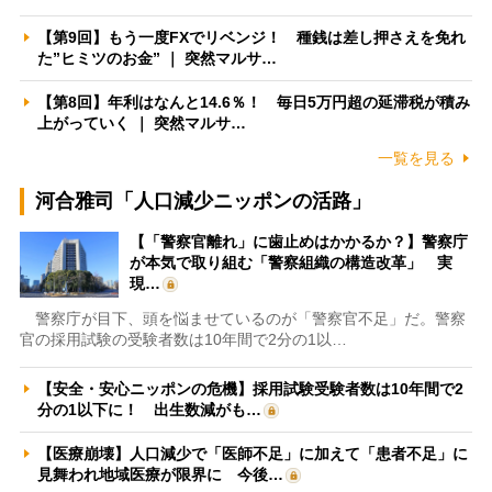
【第9回】もう一度FXでリベンジ！ 種銭は差し押さえを免れ
た”ヒミツのお金” ｜ 突然マルサ…
【第8回】年利はなんと14.6％！ 毎日5万円超の延滞税が積み
上がっていく ｜ 突然マルサ…
一覧を見る
河合雅司「人口減少ニッポンの活路」
【「警察官離れ」に歯止めはかかるか？】警察庁
が本気で取り組む「警察組織の構造改革」 実
現…
警察庁が目下、頭を悩ませているのが「警察官不足」だ。警察
官の採用試験の受験者数は10年間で2分の1以…
【安全・安心ニッポンの危機】採用試験受験者数は10年間で2
分の1以下に！ 出生数減がも…
【医療崩壊】人口減少で「医師不足」に加えて「患者不足」に
見舞われ地域医療が限界に 今後…