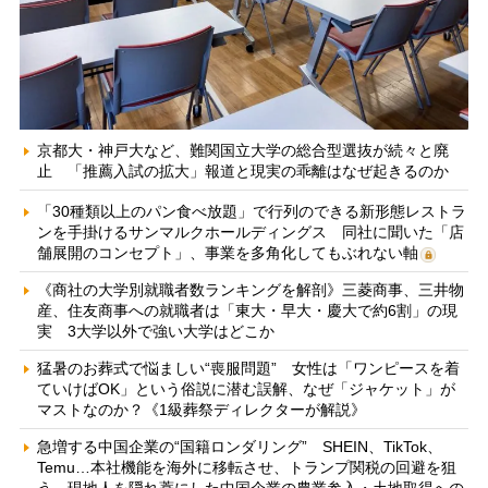
京都大・神戸大など、難関国立大学の総合型選抜が続々と廃
止 「推薦入試の拡大」報道と現実の乖離はなぜ起きるのか
「30種類以上のパン食べ放題」で行列のできる新形態レストラ
ンを手掛けるサンマルクホールディングス 同社に聞いた「店
舗展開のコンセプト」、事業を多角化してもぶれない軸
《商社の大学別就職者数ランキングを解剖》三菱商事、三井物
産、住友商事への就職者は「東大・早大・慶大で約6割」の現
実 3大学以外で強い大学はどこか
猛暑のお葬式で悩ましい“喪服問題” 女性は「ワンピースを着
ていけばOK」という俗説に潜む誤解、なぜ「ジャケット」が
マストなのか？《1級葬祭ディレクターが解説》
急増する中国企業の“国籍ロンダリング” SHEIN、TikTok、
Temu…本社機能を海外に移転させ、トランプ関税の回避を狙