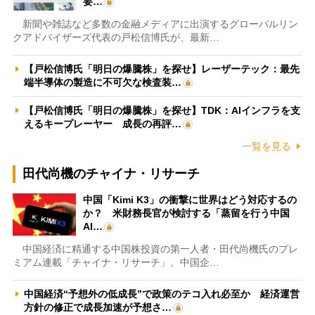
要…
新聞や雑誌など多数の金融メディアに出演するグローバルリン
クアドバイザーズ代表の戸松信博氏が、最新…
【戸松信博氏「明日の爆騰株」を探せ】レーザーテック：最先
端半導体の製造に不可欠な検査装…
【戸松信博氏「明日の爆騰株」を探せ】TDK：AIインフラを支
えるキープレーヤー 成長の再評…
一覧を見る
田代尚機のチャイナ・リサーチ
中国「Kimi K3」の衝撃に世界はどう対応するの
か？ 米財務長官が検討する「蒸留を行う中国
AI…
中国経済に精通する中国株投資の第一人者・田代尚機氏のプレ
ミアム連載「チャイナ・リサーチ」。中国企…
中国経済“予想外の低成長”で政策のテコ入れ必至か 経済運営
方針の修正で成長加速が予想さ…