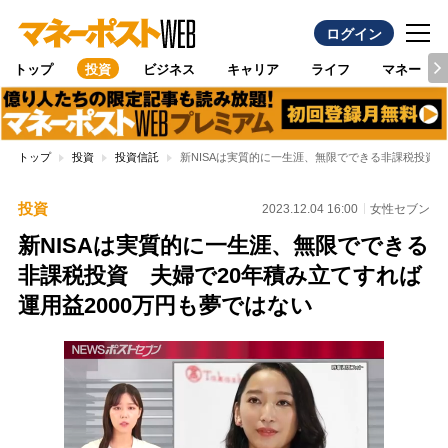
ログイン
トップ
投資
ビジネス
キャリア
ライフ
マネー
トップ
投資
投資信託
新NISAは実質的に一生涯、無限でできる非課税投資 
投資
2023.12.04 16:00
女性セブン
新NISAは実質的に一生涯、無限でできる
非課税投資 夫婦で20年積み立てすれば
運用益2000万円も夢ではない