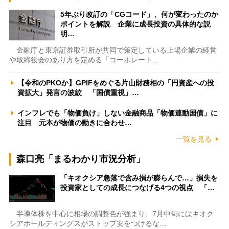
5年ぶり改訂の「CGコード」、何が変わったのか
ポイントを解説 企業に成長投資の具体的な説
明…
金融庁と東京証券取引所が共同で策定している上場企業の経営
や取締役会のあり方を定める「コーポレート…
【令和のPKOか】GPIFをめぐる片山財務相の「円資産への投
資拡大」発言の波紋 「国債重視」…
インフレでも「物価負け」しない金融商品「物価連動国債」に
注目 元本が物価の動きに合わせ…
一覧を見る
森口亮「まるわかり市況分析」
「キオクシア急落で含み損が膨らんで…」損失を
投資家としての成長につなげる4つの視点 「…
半導体株を中心に相場の調整色が強まり、7月中旬にはキオク
シアホールディングスがストップ安をつけるな…