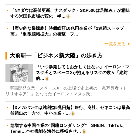
「NYダウは高値更新、ナスダック・S&P500は足踏み」が意味
する米国株市場の変化 半…
【歴史的な爆騰劇】時価総額10兆円企業が「2連続ストップ
高」「制限値幅拡大」の衝撃 フ…
一覧を見る
大前研一「ビジネス新大陸」の歩き方
「いつ暴発してもおかしくはない」イーロン・マ
スク氏とスペースXが抱えるリスクの数々「絶対
的…
宇宙開発企業「スペースX」の上場で史上初の「兆万長者（ト
リリオネア）」となったイーロン・マスク氏。…
【3メガバンクは純利益5兆円超】銀行、商社、ゼネコンは最高
益続出の一方で、中小企業・…
急増する中国企業の“国籍ロンダリング” SHEIN、TikTok、
Temu…本社機能を海外に移転させ…