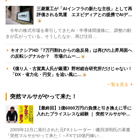
三菱重工が「AIインフラの新たな主役」として再
評価される気運 エヌビディアとの提携でAIデ…
今年の株式市場を牽引してきたAI・半導体関連株に、調整の動
きが広がっている。そうしたなか、再び注目…
キオクシアHD「7万円割れからの急反発」は再びの上昇局面へ
の反転シグナルか？ 市場のムー…
《億り人・古賀真人氏が厳選》野村総合研究所だけじゃない！
「DX・省力化・円安」を追い風に…
一覧を見る
突然マルサがやって来た！
【最終回】1億6000万円の負債と引き換えに手に
入れたプライスレスな経験 ｜ 突然マルサがや…
2009年12月に発行された元FXトレーダー・磯貝清明氏の著書
『突然マルサがやって来た！～FXで10億円稼い…