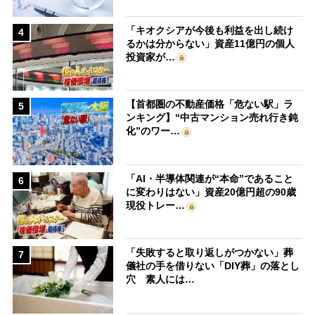
「キオクシアが今後も利益を出し続け
4
るかは分からない」資産11億円の個人
投資家が…
【首都圏の不動産価格「危ない駅」ラ
5
ンキング】“中古マンション売れ行き鈍
化”のワー…
「AI・半導体関連が“本命”であること
6
に変わりはない」資産20億円超の90歳
現役トレー…
「失敗すると取り返しがつかない」葬
7
儀社の手を借りない「DIY葬」の落とし
穴 素人には…