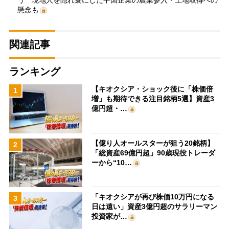
う 現地人を隠れ蓑にした中国企業の農業参入・土地取得への
懸念も
関連記事
ランキング
【キオクシア・ショック後に「株価倍
1
増」も期待できる注目銘柄5選】資産3
億円超・…
【億り人オールスターが狙う20銘柄】
2
「総資産69億円超」90歳現役トレーダ
ーから“10…
「キオクシアが再び株価10万円になる
3
日は遠い」資産3億円超のサラリーマン
投資家が…