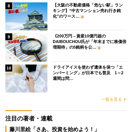
【大阪の不動産価格「危ない駅」ラン
8
キング】“中古マンション売れ行き鈍
化”のワース…
《200万円→資産10億円超の
9
DAIBOUCHOU氏が「年末までに株価倍
増期待」の5銘柄を公…
ドライアイスを使わず遺体を保つ「エ
10
ンバーミング」が日本でも普及 1～2
週間は問…
一覧を見る
注目の著者・連載
藤川里絵「さあ、投資を始めよう！」