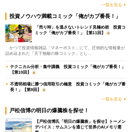
一覧を見る
投資ノウハウ満載コミック「俺がカブ番長！」
「売り時」を逃さないトレンド見極め術 投資コ
ミック「俺がカブ番長！」【第11回】
かつて投資情報雑誌「マネーポスト」にて、圧倒的な情報量が
詰め込まれた「天下無敵の株コミック」とし…
テクニカル分析・集中講義 投資コミック「俺がカブ番長！」
【第10回】
不透明相場に勝つ信用取引の極意 投資コミック「俺がカブ番
長！」【第9回】
一覧を見る
戸松信博の明日の爆騰株を探せ！
【戸松信博氏「明日の爆騰株」を探せ】トーメン
デバイス：サムスンを通じて世界のAIメモリ需