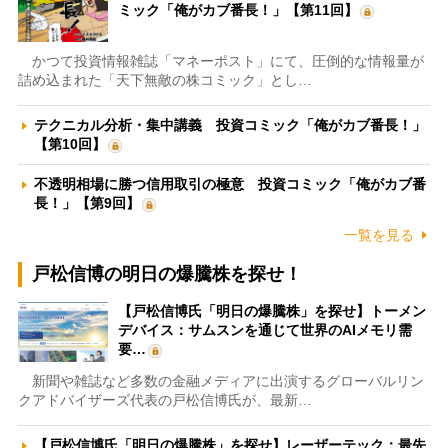
ミック「俺がカブ番長！」【第11回】
かつて投資情報雑誌「マネーポスト」にて、圧倒的な情報量が
詰め込まれた「天下無敵の株コミック」とし…
テクニカル分析・集中講義 投資コミック「俺がカブ番長！」
【第10回】
不透明相場に勝つ信用取引の極意 投資コミック「俺がカブ番
長！」【第9回】
一覧を見る
戸松信博の明日の爆騰株を探せ！
【戸松信博氏「明日の爆騰株」を探せ】トーメン
デバイス：サムスンを通じて世界のAIメモリ需
要…
新聞や雑誌など多数の金融メディアに出演するグローバルリン
クアドバイザーズ代表の戸松信博氏が、最新…
【戸松信博氏「明日の爆騰株」を探せ】レーザーテック：最先