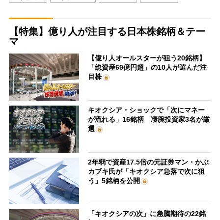
【特集】億り人が注目する日本株銘柄＆テー
マ
【億り人オールスターが狙う20銘柄】
「総資産69億円超」の10人が選んだ注
目株
キオクシア・ショックで「次にマネー
が流れる」16銘柄 凄腕投資家3名が厳
選
2年弱で資産17.5倍の元証券マン・かぶ
カブキ氏が「キオクシア急落で次に狙
う」5銘柄を公開
「キオクシアの次」に急騰期待の22銘