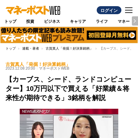
ログイン
トップ
投資
ビジネス
キャリア
ライフ
マネー
トップ
連載・著者
古賀真人「発掘！好決算銘柄」
【カーブス、シード、ラ
古賀真人「発掘！好決算銘柄」
2023.12.08 20:00
マネーポストWEB
【カーブス、シード、ランドコンピュー
ター】10万円以下で買える「好業績＆将
来性が期待できる」3銘柄を解説