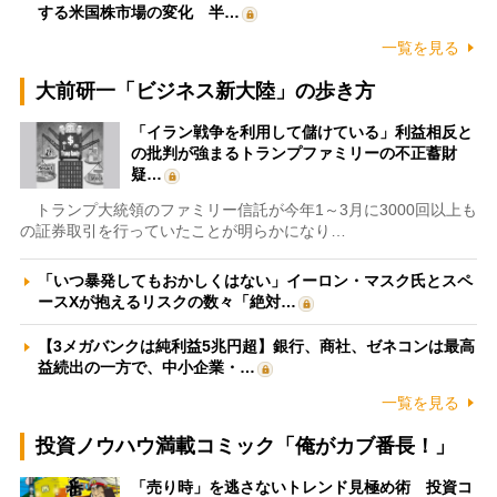
する米国株市場の変化 半…
一覧を見る
大前研一「ビジネス新大陸」の歩き方
「イラン戦争を利用して儲けている」利益相反と
の批判が強まるトランプファミリーの不正蓄財
疑…
トランプ大統領のファミリー信託が今年1～3月に3000回以上も
の証券取引を行っていたことが明らかになり…
「いつ暴発してもおかしくはない」イーロン・マスク氏とスペ
ースXが抱えるリスクの数々「絶対…
【3メガバンクは純利益5兆円超】銀行、商社、ゼネコンは最高
益続出の一方で、中小企業・…
一覧を見る
投資ノウハウ満載コミック「俺がカブ番長！」
「売り時」を逃さないトレンド見極め術 投資コ