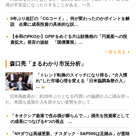
境が不安定になったりすることがある。一方…
5年ぶり改訂の「CGコード」、何が変わったのかポイントを解
説 企業に成長投資の具体的な説…
【令和のPKOか】GPIFをめぐる片山財務相の「円資産への投
資拡大」発言の波紋 「国債重視」…
一覧を見る
森口亮「まるわかり市況分析」
「トレンド転換のスイッチになり得る」“介入慣
れ”した市場心理を変える「日米協調為替介入」
…
日米両政府が、約28年ぶりとなる円買いの協調介入に踏み切っ
た。米国も追加介入を辞さない姿勢を示して…
「キオクシア急落で含み損が膨らんで…」損失を投資家として
の成長につなげる4つの視点 …
「NYダウは高値更新、ナスダック・S&P500は足踏み」が意味