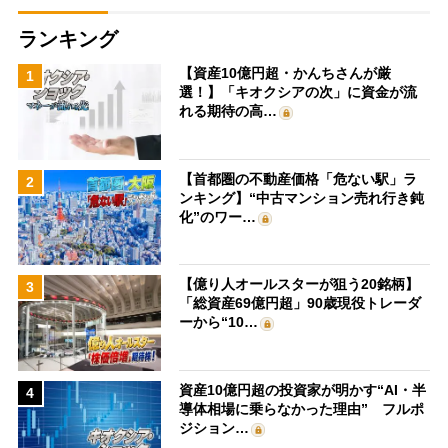
ランキング
【資産10億円超・かんちさんが厳
1
選！】「キオクシアの次」に資金が流
れる期待の高…
【首都圏の不動産価格「危ない駅」ラ
2
ンキング】“中古マンション売れ行き鈍
化”のワー…
【億り人オールスターが狙う20銘柄】
3
「総資産69億円超」90歳現役トレーダ
ーから“10…
資産10億円超の投資家が明かす“AI・半
4
導体相場に乗らなかった理由” フルポ
ジション…