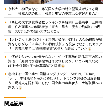
京都大・神戸大など、難関国立大学の総合型選抜が続々と廃
止 「推薦入試の拡大」報道と現実の乖離はなぜ起きるのか
《商社の大学別就職者数ランキングを解剖》三菱商事、三井物
産、住友商事への就職者は「東大・早大・慶大で約6割」の現
実 3大学以外で強い大学はどこか
【クレジット決済代行・全東信が破産】63社もの金融機関が融
資をしながら「20年以上の粉飾決算」を見抜けなかったカラク
リ 営業現場では“自転車操業”の焦りも表出していた
「何がやりたいのか分からない」竹中平蔵氏が語る高市内閣の
評価 「給付付き税額控除はその場しのぎ」いま不可欠なの
は“社会保障制度の改革議論”と指摘
急増する中国企業の“国籍ロンダリング” SHEIN、TikTok、
Temu…本社機能を海外に移転させ、トランプ関税の回避を狙
う 現地人を隠れ蓑にした中国企業の農業参入・土地取得への
懸念も
関連記事