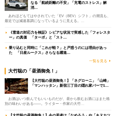
なる「航続距離の不安」「充電のストレス」解
消…
あれほどもてはやされていた「EV（BEV）シフト」の潮流も、
最近では減速基調になっているように見える。…
《雪道の対応力を検証》シビアな状況で実感した「フォレスタ
ー」の真価 「ターボ」と「スト…
乗り込むと同時に「これが軽？」と戸惑うのには理由があっ
た 「日産ルークス」さらなる躍進…
一覧を見る
大竹聡の「昼酒御免！」
【大竹聡の昼酒御免！】「ネグローニ」「山崎」
「マンハッタン」新宿三丁目の隠れ家バーで1…
お酒はいつ飲んでもいいものだが、昼から飲むお酒にはまた格
別の味わいがある――。ライター・作家の大竹…
【大竹聡の昼酒御免！】今の若者は「なめろう」や「キヌカツ