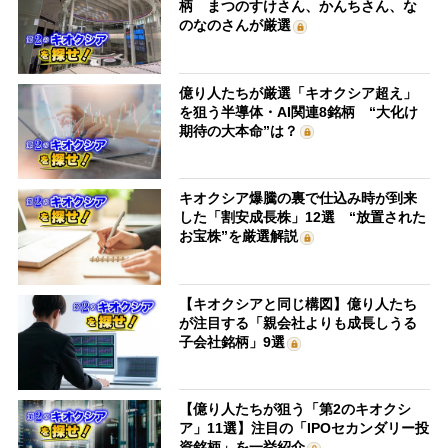
柄 まつのすけさん、かんちさん、な
のなのさんが厳選
億り人たちが厳選「キオクシア超え」
を狙う半導体・AI関連8銘柄 “大化け
期待の大本命”は？
キオクシア爆騰の裏で仕込み時が到来
した「割安成長株」12選 “放置された
お宝株”を厳選解説
【キオクシアと同じ構図】億り人たち
が注目する「親会社よりも成長しうる
子会社銘柄」9選
【億り人たちが狙う「第2のキオクシ
ア」11選】注目の「IPOセカンダリー投
資銘柄」を一挙紹介