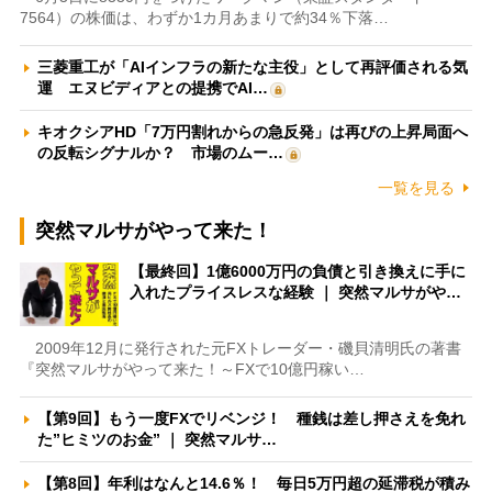
7564）の株価は、わずか1カ月あまりで約34％下落…
三菱重工が「AIインフラの新たな主役」として再評価される気
運 エヌビディアとの提携でAI…
キオクシアHD「7万円割れからの急反発」は再びの上昇局面へ
の反転シグナルか？ 市場のムー…
一覧を見る
突然マルサがやって来た！
【最終回】1億6000万円の負債と引き換えに手に
入れたプライスレスな経験 ｜ 突然マルサがや…
2009年12月に発行された元FXトレーダー・磯貝清明氏の著書
『突然マルサがやって来た！～FXで10億円稼い…
【第9回】もう一度FXでリベンジ！ 種銭は差し押さえを免れ
た”ヒミツのお金” ｜ 突然マルサ…
【第8回】年利はなんと14.6％！ 毎日5万円超の延滞税が積み