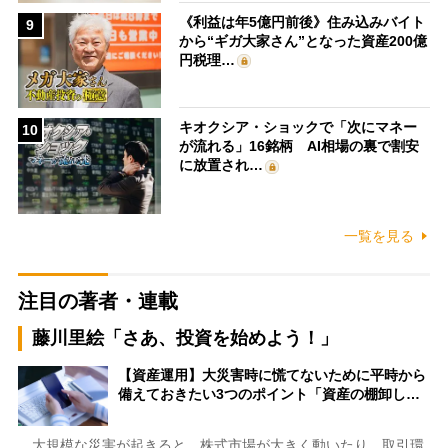
《利益は年5億円前後》住み込みバイト
9
から“ギガ大家さん”となった資産200億
円税理…
キオクシア・ショックで「次にマネー
10
が流れる」16銘柄 AI相場の裏で割安
に放置され…
一覧を見る
注目の著者・連載
藤川里絵「さあ、投資を始めよう！」
【資産運用】大災害時に慌てないために平時から
備えておきたい3つのポイント「資産の棚卸し…
大規模な災害が起きると、株式市場が大きく動いたり、取引環