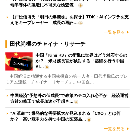
端半導体の製造に不可欠な検査装…
【戸松信博氏「明日の爆騰株」を探せ】TDK：AIインフラを支
えるキープレーヤー 成長の再評…
一覧を見る
田代尚機のチャイナ・リサーチ
中国「Kimi K3」の衝撃に世界はどう対応するの
か？ 米財務長官が検討する「蒸留を行う中国
AI…
中国経済に精通する中国株投資の第一人者・田代尚機氏のプレ
ミアム連載「チャイナ・リサーチ」。中国企…
中国経済“予想外の低成長”で政策のテコ入れ必至か 経済運営
方針の修正で成長加速が予想さ…
“AI革命”で爆発的な需要拡大が見込まれる「CXO」とは何
か？ 高い競争力を持つ中国の医薬品…
一覧を見る