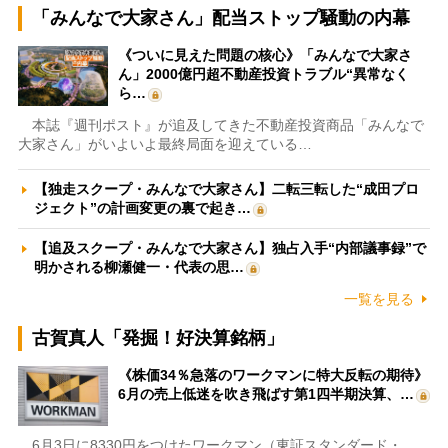
「みんなで大家さん」配当ストップ騒動の内幕
《ついに見えた問題の核心》「みんなで大家さ
ん」2000億円超不動産投資トラブル“異常なく
ら…
本誌『週刊ポスト』が追及してきた不動産投資商品「みんなで
大家さん」がいよいよ最終局面を迎えている…
【独走スクープ・みんなで大家さん】二転三転した“成田プロ
ジェクト”の計画変更の裏で起き…
【追及スクープ・みんなで大家さん】独占入手“内部議事録”で
明かされる柳瀬健一・代表の思…
一覧を見る
古賀真人「発掘！好決算銘柄」
《株価34％急落のワークマンに特大反転の期待》
6月の売上低迷を吹き飛ばす第1四半期決算、…
6月3日に8330円をつけたワークマン（東証スタンダード・