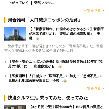
上がっていく ｜ 突然マルサ…
一覧を見る
河合雅司「人口減少ニッポンの活路」
【「警察官離れ」に歯止めはかかるか？】警察庁
が本気で取り組む「警察組織の構造改革」 実
現…
警察庁が目下、頭を悩ませているのが「警察官不足」だ。警察
官の採用試験の受験者数は10年間で2分の1以…
【安全・安心ニッポンの危機】採用試験受験者数は10年間で2
分の1以下に！ 出生数減がも…
【医療崩壊】人口減少で「医師不足」に加えて「患者不足」に
見舞われ地域医療が限界に 今後…
一覧を見る
快適クルマ生活 乗ってみた、使ってみた
【4ヶ月間で受注累計6000台】BEV普及の障壁と