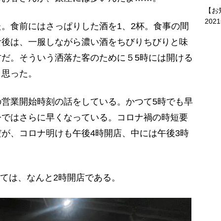
【お
202
。食前にはさっぱりした酒を1、2杯。食事の間
食後は、一服しながら濃い酒をちびりちびりと味
だ。そういう洒落た客のために５5時には開ける
と思った。
営業開始時刻の話をしている。かつて5時でも早
今ではさらに早くなっている。コロナ禍の時短要
が、コロナ明けも午後4時開店、中には午後3時
っては、なんと2時開店である。