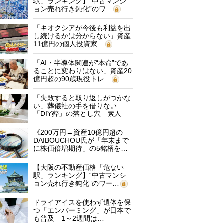
駅」ランキング】“中古マンシ
ョン売れ行き鈍化”のワ…
「キオクシアが今後も利益を出
し続けるかは分からない」資産
11億円の個人投資家…
「AI・半導体関連が“本命”であ
ることに変わりはない」資産20
億円超の90歳現役トレ…
「失敗すると取り返しがつかな
い」葬儀社の手を借りない
「DIY葬」の落とし穴 素人
に…
《200万円→資産10億円超の
DAIBOUCHOU氏が「年末まで
に株価倍増期待」の5銘柄を…
【大阪の不動産価格「危ない
駅」ランキング】“中古マンシ
ョン売れ行き鈍化”のワー…
ドライアイスを使わず遺体を保
つ「エンバーミング」が日本で
も普及 1～2週間は…