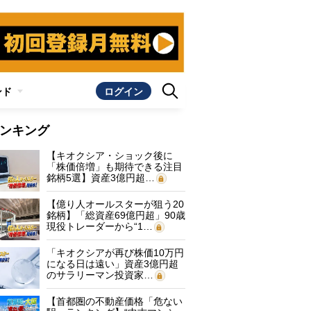
ンド
ログイン
ンキング
【キオクシア・ショック後に
「株価倍増」も期待できる注目
銘柄5選】資産3億円超…
【億り人オールスターが狙う20
銘柄】「総資産69億円超」90歳
現役トレーダーから“1…
「キオクシアが再び株価10万円
になる日は遠い」資産3億円超
のサラリーマン投資家…
【首都圏の不動産価格「危ない