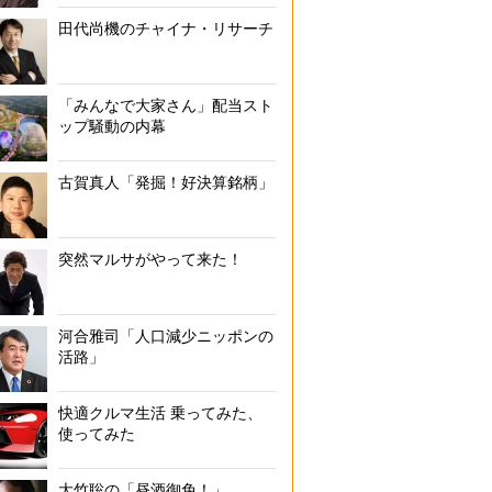
田代尚機のチャイナ・リサーチ
「みんなで大家さん」配当スト
ップ騒動の内幕
古賀真人「発掘！好決算銘柄」
突然マルサがやって来た！
河合雅司「人口減少ニッポンの
活路」
快適クルマ生活 乗ってみた、
使ってみた
大竹聡の「昼酒御免！」