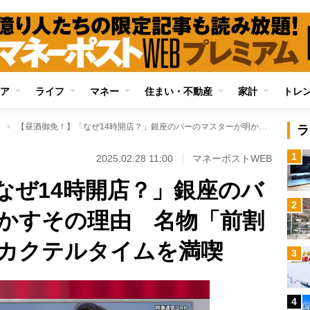
ア
ライフ
マネー
住まい・不動産
家計
トレ
」
【昼酒御免！】「なぜ14時開店？」銀座のバーのマスターが明かすその理由 名物「前割り」で昼下がりのカクテルタイムを満喫
ラ
1
2025.02.28 11:00
マネーポストWEB
なぜ14時開店？」銀座のバ
2
かすその理由 名物「前割
カクテルタイムを満喫
3
4